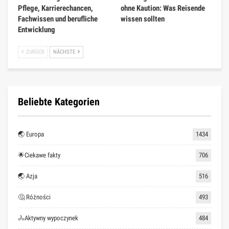
Pflege, Karrierechancen,
ohne Kaution: Was Reisende
Fachwissen und berufliche
wissen sollten
Entwicklung
ZURÜCK
NÄCHSTE
Beliebte Kategorien
🌏 Europa
1434
🌟Ciekawe fakty
706
🌏 Azja
516
🤔 Różności
493
🚴Aktywny wypoczynek
484