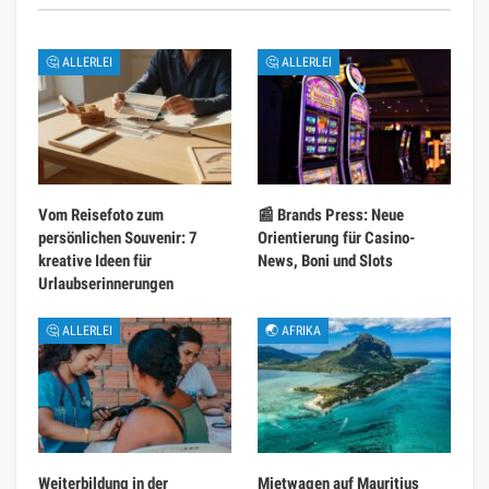
🤔 ALLERLEI
🤔 ALLERLEI
Vom Reisefoto zum
📰 Brands Press: Neue
persönlichen Souvenir: 7
Orientierung für Casino-
kreative Ideen für
News, Boni und Slots
Urlaubserinnerungen
🤔 ALLERLEI
🌏 AFRIKA
Weiterbildung in der
Mietwagen auf Mauritius