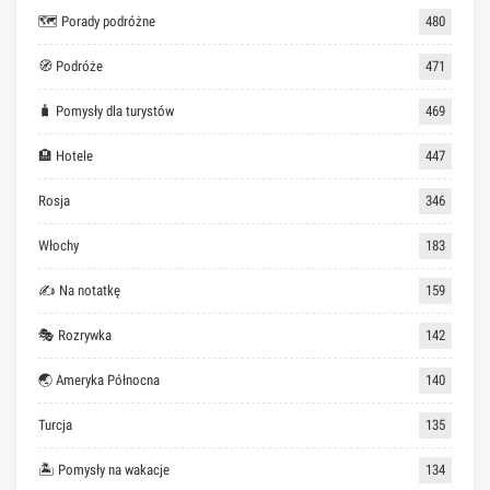
🗺 Porady podróżne
480
🧭 Podróże
471
🧳 Pomysły dla turystów
469
🏨 Hotele
447
Rosja
346
Włochy
183
✍ Na notatkę
159
🎭 Rozrywka
142
🌏 Ameryka Północna
140
Turcja
135
🏝 Pomysły na wakacje
134