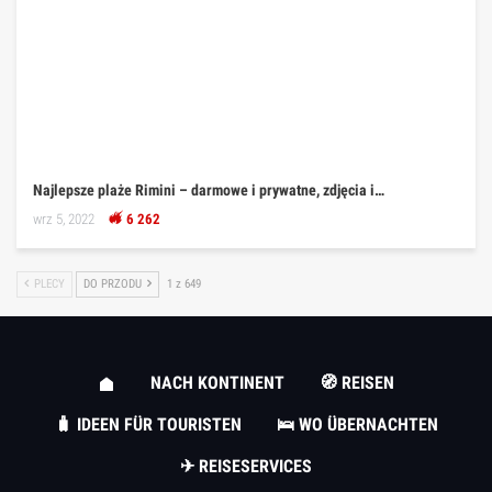
Najlepsze plaże Rimini – darmowe i prywatne, zdjęcia i…
wrz 5, 2022
6 262
PLECY
DO PRZODU
1 z 649
NACH KONTINENT
🧭 REISEN
🧳 IDEEN FÜR TOURISTEN
🛌 WO ÜBERNACHTEN
✈ REISESERVICES