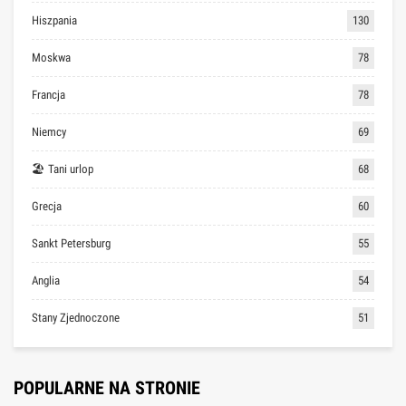
Hiszpania
130
Moskwa
78
Francja
78
Niemcy
69
🏖 Tani urlop
68
Grecja
60
Sankt Petersburg
55
Anglia
54
Stany Zjednoczone
51
POPULARNE NA STRONIE