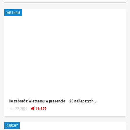
WIETNAM
Co zabrać z Wietnamu w prezencie – 20 najlepszych…
mar 22, 2022
16 699
CZECHY