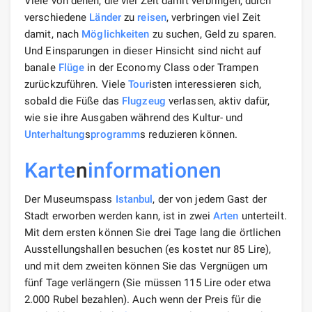
Viele von denen, die viel Zeit damit verbringen, durch
verschiedene
Länder
zu
reisen
, verbringen viel Zeit
damit, nach
Möglichkeiten
zu suchen, Geld zu sparen.
Und Einsparungen in dieser Hinsicht sind nicht auf
banale
Flüge
in der Economy Class oder Trampen
zurückzuführen. Viele
Tour
isten interessieren sich,
sobald die Füße das
Flugzeug
verlassen, aktiv dafür,
wie sie ihre Ausgaben während des Kultur- und
Unterhaltung
s
programm
s reduzieren können.
Karte
n
informationen
Der Museumspass
Istanbul
, der von jedem Gast der
Stadt erworben werden kann, ist in zwei
Arten
unterteilt.
Mit dem ersten können Sie drei Tage lang die örtlichen
Ausstellungshallen besuchen (es kostet nur 85 Lire),
und mit dem zweiten können Sie das Vergnügen um
fünf Tage verlängern (Sie müssen 115 Lire oder etwa
2.000 Rubel bezahlen). Auch wenn der Preis für die