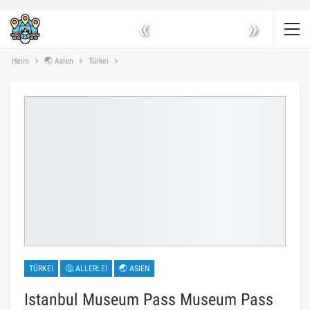
«
»
Heim
🌏 Asien
Türkei
TÜRKEI
🤔 ALLERLEI
🌏 ASIEN
Istanbul Museum Pass Museum Pass