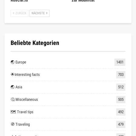
RosCar.is
zur Mobilität
ZURÜCK
NÄCHSTE
Beliebte Kategorien
🌏 Europe
1401
🌟Interesting facts
703
🌏 Asia
512
🤔 Miscellaneous
505
🗺 Travel tips
492
🧭 Traveling
479