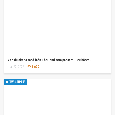
Vad du ska ta med från Thailand som present – 20 bästa…
mar 22, 2022
1 672
🧳 TURISTIDÉER