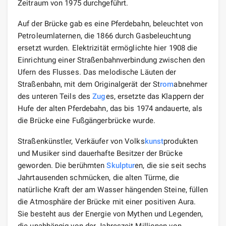
Zeitraum von 1975 durchgeführt.
Auf der Brücke gab es eine Pferdebahn, beleuchtet von
Petroleumlaternen, die 1866 durch Gasbeleuchtung
ersetzt wurden. Elektrizität ermöglichte hier 1908 die
Einrichtung einer Straßenbahnverbindung zwischen den
Ufern des Flusses. Das melodische Läuten der
Straßenbahn, mit dem Originalgerät der St
rom
abnehmer
des unteren Teils des
Zug
es, ersetzte das Klappern der
Hufe der alten Pferdebahn, das bis 1974 andauerte, als
die Brücke eine Fußgängerbrücke wurde.
Straßenkünstler, Verkäufer von Volks
kunst
produkten
und Musiker sind dauerhafte Besitzer der Brücke
geworden. Die berühmten
Skulptur
en, die sie seit sechs
Jahrtausenden schmücken, die alten Türme, die
natürliche Kraft der am Wasser hängenden Steine, füllen
die Atmosphäre der Brücke mit einer positiven Aura.
Sie besteht aus der Energie von Mythen und Legenden,
die unabhängig von der Jahreszeit Millionen von