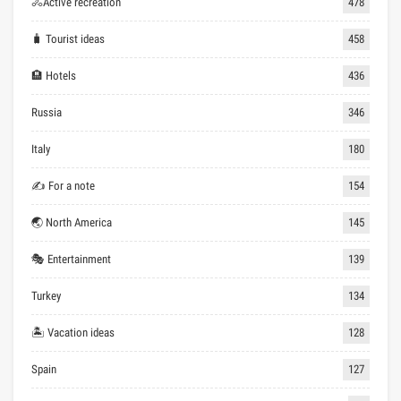
🚴Active recreation
478
🧳 Tourist ideas
458
🏨 Hotels
436
Russia
346
Italy
180
✍ For a note
154
🌏 North America
145
🎭 Entertainment
139
Turkey
134
🏝 Vacation ideas
128
Spain
127