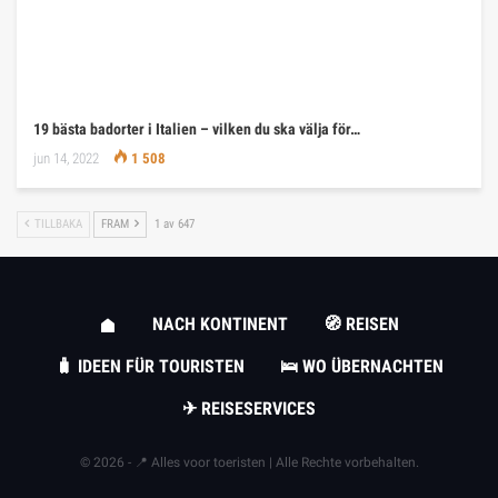
19 bästa badorter i Italien – vilken du ska välja för…
jun 14, 2022
1 508
TILLBAKA
FRAM
1 av 647
NACH KONTINENT
🧭 REISEN
🧳 IDEEN FÜR TOURISTEN
🛌 WO ÜBERNACHTEN
✈ REISESERVICES
© 2026 - 📍 Alles voor toeristen | Alle Rechte vorbehalten.