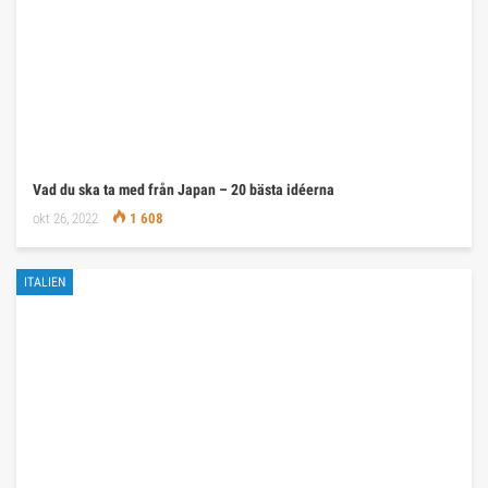
Vad du ska ta med från Japan – 20 bästa idéerna
okt 26, 2022
1 608
ITALIEN