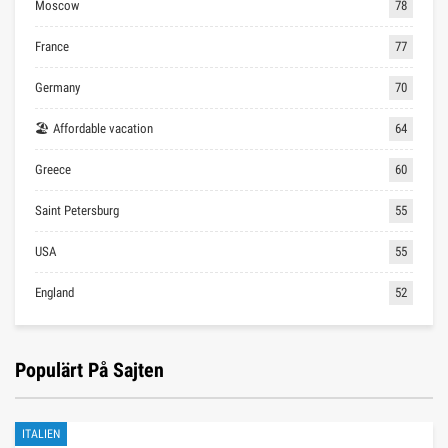
Moscow
78
France
77
Germany
70
🏖 Affordable vacation
64
Greece
60
Saint Petersburg
55
USA
55
England
52
Populärt På Sajten
ITALIEN