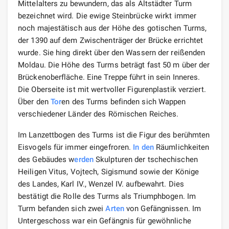
Mittelalters zu bewundern, das als Altstädter Turm
bezeichnet wird. Die ewige Steinbrücke wirkt immer
noch majestätisch aus der Höhe des gotischen Turms,
der 1390 auf dem Zwischenträger der Brücke errichtet
wurde. Sie hing direkt über den Wassern der reißenden
Moldau. Die Höhe des Turms beträgt fast 50 m über der
Brückenoberfläche. Eine Treppe führt in sein Inneres.
Die Oberseite ist mit wertvoller Figurenplastik verziert.
Über den
Tor
en des Turms befinden sich Wappen
verschiedener Länder des Römischen Reiches.
Im Lanzettbogen des Turms ist die Figur des berühmten
Eisvogels für immer eingefroren.
In den
Räumlichkeiten
des Gebäudes w
erden
Skulpturen der tschechischen
Heiligen Vitus, Vojtech, Sigismund sowie der Könige
des Landes, Karl IV., Wenzel IV. aufbewahrt. Dies
bestätigt die Rolle des Turms als Triumphbogen. Im
Turm befanden sich zwei
Arten
von Gefängnissen. Im
Untergeschoss war ein Gefängnis für gewöhnliche