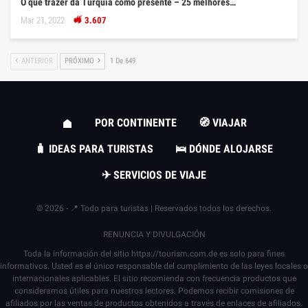
O que trazer da Turquia como presente – 25 melhores…
Mar 21, 2022
3.607
ANTERIOR
PRÓXIMO
1 De 649
POR CONTINENTE
🧭 VIAJAR
🧳 IDEAS PARA TURISTAS
🛌 DÓNDE ALOJARSE
✈ SERVICIOS DE VIAJE
© 2026 - 📍 Todo para turistas | Reservados todos los derechos.
RENUNCIA Y DIVULGACIÓN
Toda la información del sitio
https://tourism.com.de
es solo para fines
informativos. Usted es el único responsable del cumplimiento de las leyes locales o
internacionales aplicables. El sitio recomienda con frecuencia productos que
consideramos útiles para nuestros lectores. Podemos recibir comisiones de
afiliados por las ventas de productos obtenidos a través de enlaces de afiliados.