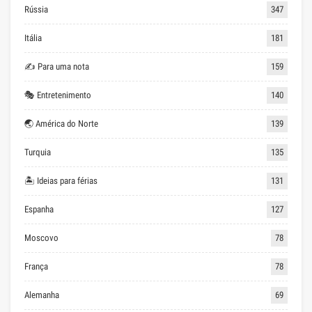
Rússia
347
Itália
181
✍ Para uma nota
159
🎭 Entretenimento
140
🌏 América do Norte
139
Turquia
135
🏝 Ideias para férias
131
Espanha
127
Moscovo
78
França
78
Alemanha
69