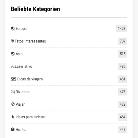
Beliebte Kategorien
🌏 Europa
1428
🌟Fatos interessantes
707
🌏 Ásia
515
🚴Lazer ativo
485
🗺 Dicas de viagem
481
🤔 Diversos
478
🧭 Viajar
472
🧳 Ideias para turistas
464
🏨 Hotéis
447