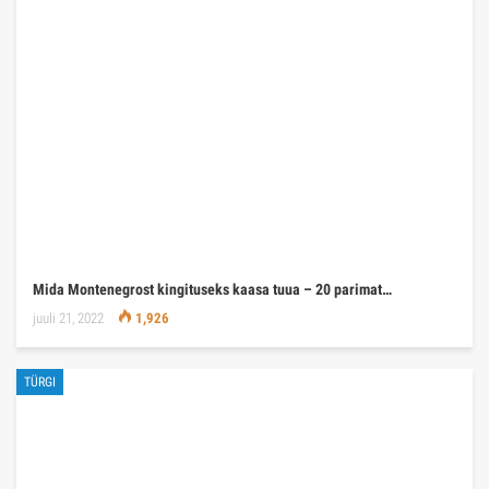
Mida Montenegrost kingituseks kaasa tuua – 20 parimat…
juuli 21, 2022
1,926
TÜRGI