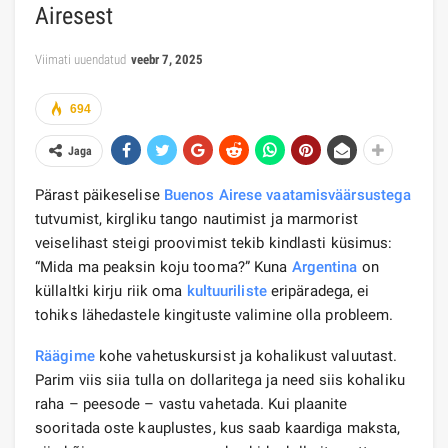
Airesest
Viimati uuendatud
veebr 7, 2025
694
Jaga
Pärast päikeselise
Buenos Airese
vaatamisväärsustega
tutvumist, kirgliku tango nautimist ja marmorist
veiselihast steigi proovimist tekib kindlasti küsimus:
“Mida ma peaksin koju tooma?” Kuna
Argentina
on
küllaltki kirju riik oma
kultuuriliste
eripäradega, ei
tohiks lähedastele kingituste valimine olla probleem.
Räägime
kohe vahetuskursist ja kohalikust valuutast.
Parim viis siia tulla on dollaritega ja need siis kohaliku
raha – peesode – vastu vahetada. Kui plaanite
sooritada oste kauplustes, kus saab kaardiga maksta,