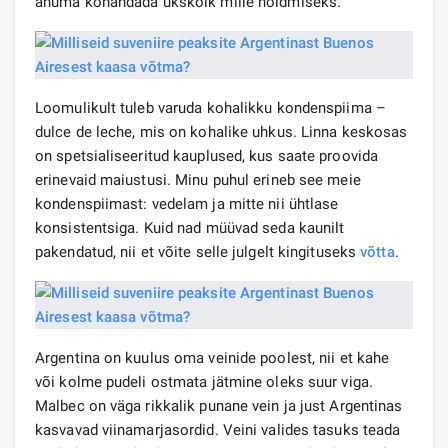
anuma kohandada ükskõik mille hoidmiseks.
Loomulikult tuleb varuda kohalikku kondenspiima –
dulce de leche, mis on kohalike uhkus. Linna keskosas
on spetsialiseeritud kauplused, kus saate proovida
erinevaid maiustusi. Minu puhul erineb see meie
kondenspiimast: vedelam ja mitte nii ühtlase
konsistentsiga. Kuid nad müüvad seda kaunilt
pakendatud, nii et võite selle julgelt kingituseks
võtta
.
Argentina on kuulus oma veinide poolest, nii et kahe
või kolme pudeli ostmata jätmine oleks suur viga.
Malbec on väga rikkalik punane vein ja just Argentinas
kasvavad viinamarjasordid. Veini valides tasuks teada