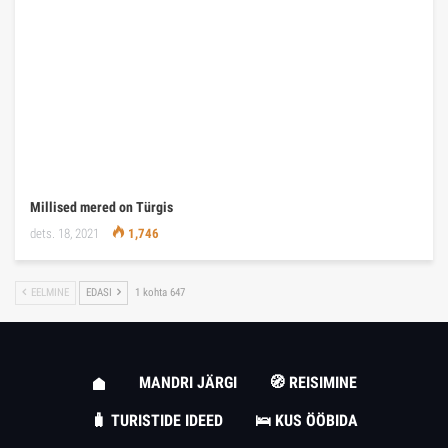
Millised mered on Türgis
dets. 18, 2021
1,746
EELMINE
EDASI
1 kohta 647
MANDRI JÄRGI
🧭 REISIMINE
🧳 TURISTIDE IDEED
🛌 KUS ÖÖBIDA