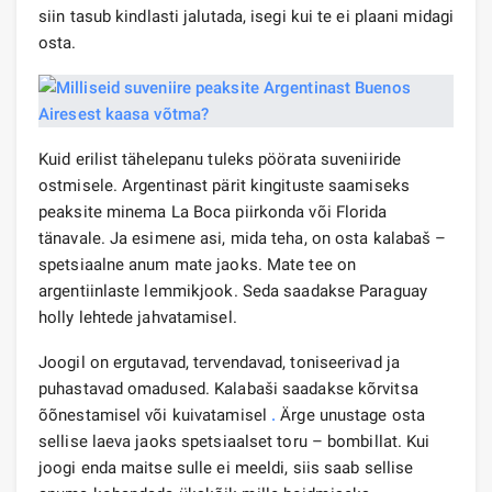
siin tasub kindlasti jalutada, isegi kui te ei plaani midagi
osta.
Kuid erilist tähelepanu tuleks pöörata suveniiride
ostmisele. Argentinast pärit kingituste saamiseks
peaksite minema La Boca piirkonda või Florida
tänavale. Ja esimene asi, mida teha, on osta kalabaš –
spetsiaalne anum mate jaoks. Mate tee on
argentiinlaste lemmikjook. Seda saadakse Paraguay
holly lehtede jahvatamisel.
Joogil on ergutavad, tervendavad, toniseerivad ja
puhastavad omadused. Kalabaši saadakse kõrvitsa
õõnestamisel või kuivatamisel
.
Ärge unustage osta
sellise laeva jaoks spetsiaalset toru – bombillat. Kui
joogi enda maitse sulle ei meeldi, siis saab sellise