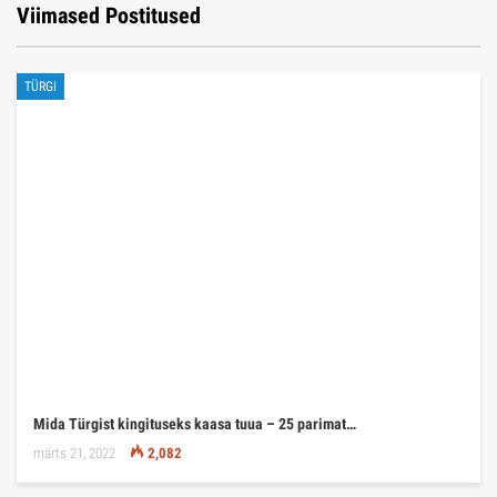
Viimased Postitused
TÜRGI
Mida Türgist kingituseks kaasa tuua – 25 parimat…
märts 21, 2022
2,082