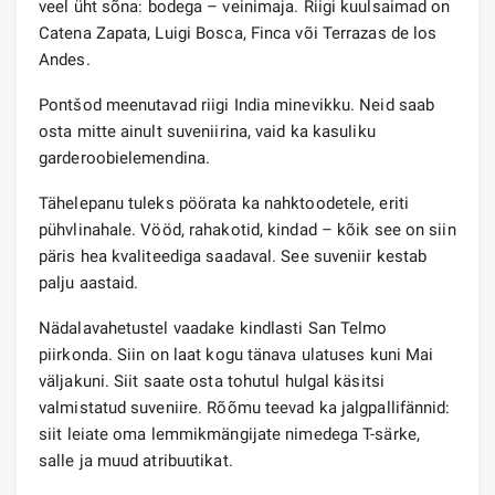
veel üht sõna: bodega – veinimaja. Riigi kuulsaimad on
Catena Zapata, Luigi Bosca, Finca või Terrazas de los
Andes.
Pontšod meenutavad riigi India minevikku. Neid saab
osta mitte ainult suveniirina, vaid ka kasuliku
garderoobielemendina.
Tähelepanu tuleks pöörata ka nahktoodetele, eriti
pühvlinahale. Vööd, rahakotid, kindad – kõik see on siin
päris hea kvaliteediga saadaval. See suveniir kestab
palju aastaid.
Nädalavahetustel vaadake kindlasti San Telmo
piirkonda. Siin on laat kogu tänava ulatuses kuni Mai
väljakuni. Siit saate osta tohutul hulgal käsitsi
valmistatud suveniire. Rõõmu teevad ka jalgpallifännid:
siit leiate oma lemmikmängijate nimedega T-särke,
salle ja muud atribuutikat.