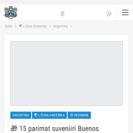
«
»
Kodu
🌏 Lõuna-Ameerika
Argentina
ARGENTINA
🌏 LÕUNA-AMEERIKA
🧭 REISIMINE
🎁 15 parimat suveniiri Buenos