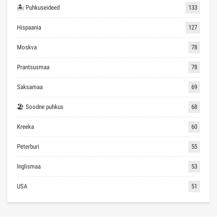
🏝 Puhkuseideed
133
Hispaania
127
Moskva
78
Prantsusmaa
78
Saksamaa
69
🏖 Soodne puhkus
68
Kreeka
60
Peterburi
55
Inglismaa
53
USA
51