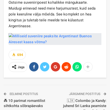
Ostsime suveniiripoest kohalikke mängukaarte.
Muidugi erinevad need meie harjumustest, kuid seda
pole keeruline välja mõelda. See komplekt on hea
kingitus ja tuletab teile meelde teie külastust
Argentinasse.
694
Jaga
EELMINE POSTITUS
JÄRGMINE POSTITUS
💑 10 parimat romantilist
🇱🇰 Colombo ja Kandy:
sihtkohta sõbrapäevaks
juhend Sri Lanka peamiste