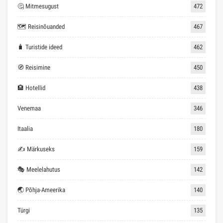
🤔 Mitmesugust
472
🗺 Reisinõuanded
467
🧳 Turistide ideed
462
🧭 Reisimine
450
🏨 Hotellid
438
Venemaa
346
Itaalia
180
✍ Märkuseks
159
🎭 Meelelahutus
142
🌏 Põhja-Ameerika
140
Türgi
135