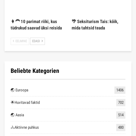
👩‍🦰 10 parimat riiki, kus
🌴 Seksiturism Tais: kõik,
tüdrukud saavad üksi reisida
mida tahtsid teada
EELMINE
EDASI
Beliebte Kategorien
🌏 Euroopa
1406
🌟Huvitavad faktid
702
🌏 Aasia
514
🚴Aktiivne puhkus
480