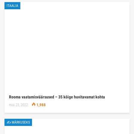
ITAALIA
Rooma vaatamisväärsused – 35 kõige huvitavamat kohta
mai 23, 2022
1,988
✍ MÄRKUSEKS