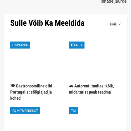
linnade juurde
Sulle Võib Ka Meeldida
Kõik
HISPAANIA
ITAALIA
🍽️ Gastronoomiline giid
🚗 Autorent Itaalias: kõik,
Portugalis: söögiajad ja
mida turist peab teadma
kohad
🤔 MITMESUGUST
TAI