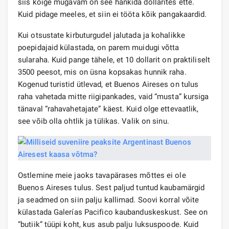
siis kõige mugavam on see hankida dollarites ette.
Kuid pidage meeles, et siin ei tööta kõik pangakaardid.
Kui otsustate kirbuturgudel jalutada ja kohalikke
poepidajaid külastada, on parem muidugi võtta
sularaha. Kuid pange tähele, et 10 dollarit on praktiliselt
3500 peesot, mis on üsna kopsakas hunnik raha.
Kogenud turistid ütlevad, et Buenos Aireses on tulus
raha vahetada mitte riigipankades, vaid “musta” kursiga
tänaval “rahavahetajate” käest. Kuid olge ettevaatlik,
see võib olla ohtlik ja tülikas. Valik on sinu.
Ostlemine meie jaoks tavapärases mõttes ei ole
Buenos Aireses tulus. Sest paljud tuntud kaubamärgid
ja seadmed on siin palju kallimad. Soovi korral võite
külastada Galerías Pacifico kaubanduskeskust. See on
“butiik” tüüpi koht, kus asub palju luksuspoode. Kuid