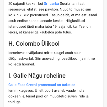
20 sajandi keskel, kui
Sri Lanka
Suurbritanniast
iseseisvus, ehitati see paviljon. Nüüd toimuvad siin
kõik riiklikud pidustused. Tasub öelda, et mälestussaal
asub endise kaneeliaedade keskel. Hiiglaslikud
istandused jäeti maha juba 19. sajandil, kui Tseilon
leidis, et kaneeliga kaubelda pole tulus.
H. Colombo Ülikool
Iseseisvuse väljakust mitte kaugel asub suur
üliõpilaskvartal. Siin asuvad riigi peaülikooli ja mitme
kolledži hooned.
I. Galle Nägu roheline
Galle Face Greeni promenaad on turistide
lemmiktegevus. Ühelt poolt avaneb vaade India
ookeanile, teisel pool on müügiletid suveniiride ja
toiduga.