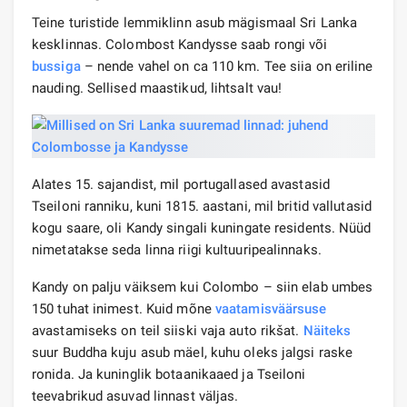
Teine turistide lemmiklinn asub mägismaal Sri Lanka
kesklinnas. Colombost Kandysse saab rongi või
bussiga
– nende vahel on ca 110 km. Tee siia on eriline
nauding. Sellised maastikud, lihtsalt vau!
Alates 15. sajandist, mil portugallased avastasid
Tseiloni ranniku, kuni 1815. aastani, mil britid vallutasid
kogu saare, oli Kandy singali kuningate residents. Nüüd
nimetatakse seda linna riigi kultuuripealinnaks.
Kandy on palju väiksem kui Colombo – siin elab umbes
150 tuhat inimest. Kuid mõne
vaatamisväärsuse
avastamiseks on teil siiski vaja auto rikšat.
Näiteks
suur Buddha kuju asub mäel, kuhu oleks jalgsi raske
ronida. Ja kuninglik botaanikaaed ja Tseiloni
teevabrikud asuvad linnast väljas.