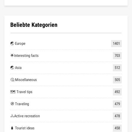
Beliebte Kategorien
🌏 Europe
1401
🌟Interesting facts
703
🌏 Asia
512
🤔 Miscellaneous
505
🗺 Travel tips
492
🧭 Traveling
479
🚴Active recreation
478
🧳 Tourist ideas
458