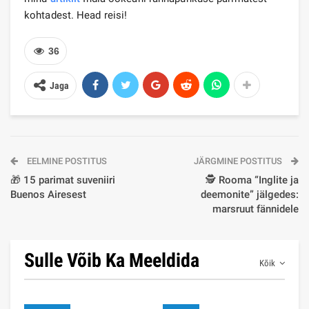
kohtadest. Head reisi!
36
Jaga
EELMINE POSTITUS
JÄRGMINE POSTITUS
🎁 15 parimat suveniiri
🕵️ Rooma “Inglite ja
Buenos Airesest
deemonite” jälgedes:
marsruut fännidele
Sulle Võib Ka Meeldida
Kõik