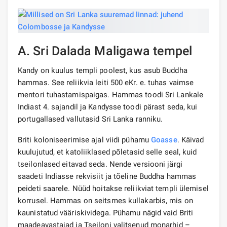
A. Sri Dalada Maligawa tempel
Kandy on kuulus templi poolest, kus asub Buddha
hammas. See reliikvia leiti 500 eKr. e. tuhas vaimse
mentori tuhastamispaigas. Hammas toodi Sri Lankale
Indiast 4. sajandil ja Kandysse toodi pärast seda, kui
portugallased vallutasid Sri Lanka ranniku.
Briti koloniseerimise ajal viidi pühamu
Goasse
. Käivad
kuulujutud, et katoliiklased põletasid selle seal, kuid
tseilonlased eitavad seda. Nende versiooni järgi
saadeti Indiasse rekvisiit ja tõeline Buddha hammas
peideti saarele. Nüüd hoitakse reliikviat templi ülemisel
korrusel. Hammas on seitsmes kullakarbis, mis on
kaunistatud vääriskividega. Pühamu nägid vaid Briti
maadeavastajad ja Tseiloni valitsenud monarhid –