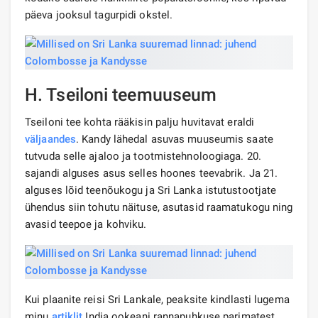
päeva jooksul tagurpidi okstel.
H. Tseiloni teemuuseum
Tseiloni tee kohta rääkisin palju huvitavat eraldi
väljaandes
. Kandy lähedal asuvas muuseumis saate
tutvuda selle ajaloo ja tootmistehnoloogiaga. 20.
sajandi alguses asus selles hoones teevabrik. Ja 21.
alguses lõid teenõukogu ja Sri Lanka istutustootjate
ühendus siin tohutu näituse, asutasid raamatukogu ning
avasid teepoe ja kohviku.
Kui plaanite reisi Sri Lankale, peaksite kindlasti lugema
minu
artiklit
India ookeani rannapuhkuse parimatest