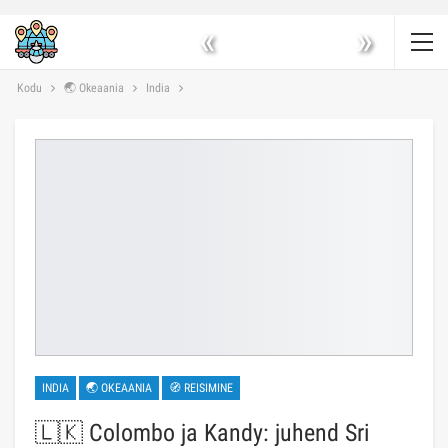
«
»
Kodu
🌏 Okeaania
India
INDIA
🌏 OKEAANIA
🧭 REISIMINE
🇱🇰 Colombo ja Kandy: juhend Sri