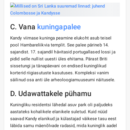
C. Vana
kuningapalee
Kandy viimase kuninga peamine elukoht asub teisel
pool Hambareliikvia templit. See palee pärineb 14.
sajandist. 17. sajandil hävitasid portugallased lossi ja
pidid selle nullist uuesti üles ehitama. Pärast Briti
sissetungi ja tänapäevani on endised kuninglikud
korterid riigiasutuste kasutuses. Kompleksi vanim
säilinud osa anti üle arheoloogiamuuseumi näitusele.
D. Udawattakele pühamu
Kuningliku residentsi lähedal asuv park oli paljudeks
aastateks kohalikele elanikele suletud. Kuid nüüd
saavad Kandy elanikud ja külastajad väikese tasu eest
läbida samu mäenõlvade radasid, mida kuninglik aadel