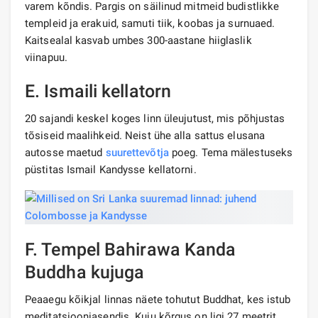
varem kõndis. Pargis on säilinud mitmeid budistlikke
templeid ja erakuid, samuti tiik, koobas ja surnuaed.
Kaitsealal kasvab umbes 300-aastane hiiglaslik
viinapuu.
E. Ismaili kellatorn
20 sajandi keskel koges linn üleujutust, mis põhjustas
tõsiseid maalihkeid. Neist ühe alla sattus elusana
autosse maetud
suurettevõtja
poeg. Tema mälestuseks
püstitas Ismail Kandysse kellatorni.
F. Tempel Bahirawa Kanda
Buddha kujuga
Peaaegu kõikjal linnas näete tohutut Buddhat, kes istub
meditatsiooniasendis. Kuju kõrgus on ligi 27 meetrit.