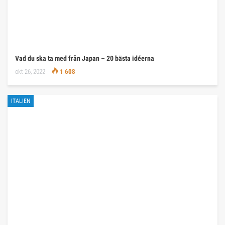
Vad du ska ta med från Japan – 20 bästa idéerna
okt 26, 2022
1 608
ITALIEN