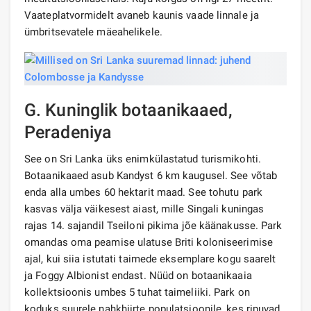
Vaateplatvormidelt avaneb kaunis vaade linnale ja
ümbritsevatele mäeahelikele.
G. Kuninglik botaanikaaed,
Peradeniya
See on Sri Lanka üks enimkülastatud turismikohti.
Botaanikaaed asub Kandyst 6 km kaugusel. See võtab
enda alla umbes 60 hektarit maad. See tohutu park
kasvas välja väikesest aiast, mille Singali kuningas
rajas 14. sajandil Tseiloni pikima jõe käänakusse. Park
omandas oma peamise ulatuse Briti koloniseerimise
ajal, kui siia istutati taimede eksemplare kogu saarelt
ja Foggy Albionist endast. Nüüd on botaanikaaia
kollektsioonis umbes 5 tuhat taimeliiki. Park on
koduks suurele nahkhiirte populatsioonile, kes ripuvad