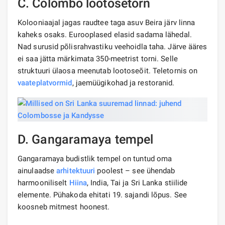
C. Colombo lootosetorn
Kolooniaajal jagas raudtee taga asuv Beira järv linna
kaheks osaks. Eurooplased elasid sadama lähedal.
Nad surusid põlisrahvastiku veehoidla taha. Järve ääres
ei saa jätta märkimata 350-meetrist torni. Selle
struktuuri ülaosa meenutab lootoseõit. Teletornis on
vaateplatvormid
, jaemüügikohad ja restoranid.
D. Gangaramaya tempel
Gangaramaya budistlik tempel on tuntud oma
ainulaadse
arhitektuuri
poolest – see ühendab
harmooniliselt
Hiina
, India, Tai ja Sri Lanka stiilide
elemente. Pühakoda ehitati 19. sajandi lõpus. See
koosneb mitmest hoonest.