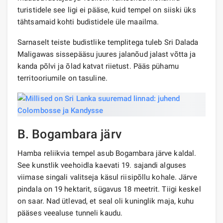
turistidele see ligi ei pääse, kuid tempel on siiski üks
tähtsamaid kohti budistidele üle maailma.
Sarnaselt teiste budistlike templitega tuleb Sri Dalada
Maligawas sissepääsu juures jalanõud jalast võtta ja
kanda põlvi ja õlad katvat riietust. Pääs pühamu
territooriumile on tasuline.
B. Bogambara järv
Hamba reliikvia tempel asub Bogambara järve kaldal.
See kunstlik veehoidla kaevati 19. sajandi alguses
viimase singali valitseja käsul riisipõllu kohale. Järve
pindala on 19 hektarit, sügavus 18 meetrit. Tiigi keskel
on saar. Nad ütlevad, et seal oli kuninglik maja, kuhu
pääses veealuse tunneli kaudu.