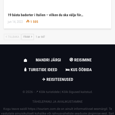
19 bästa badorter i Italien – vilken du ska välja för…
jun 14, 2022
1 505
TILLBAKA
FRAM
1 av 647
MANDRI JÄRGI
🧭 REISIMINE
🧳 TURISTIDE IDEED
🛌 KUS ÖÖBIDA
✈ REISITEENUSED
© 2026 - 📍 Kõik turistidele | Kõik õigused kaitstud.
TÄHELEPANU JA AVALIKUSTAMINE
Kogu teave saidil
https://tourism.com.de
on ainult informatiivsel eesmärgil. Te
vastutate ainuisikuliselt kohalike või rahvusvaheliste seaduste järgimise eest. Sait