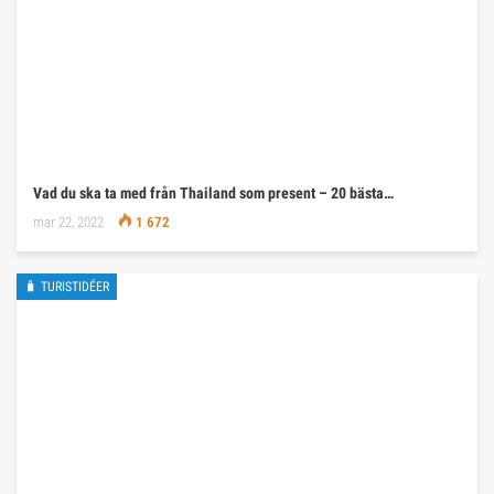
Vad du ska ta med från Thailand som present – 20 bästa…
mar 22, 2022
1 672
🧳 TURISTIDÉER