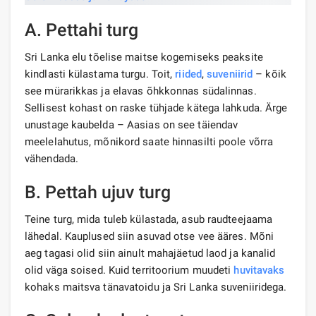
A. Pettahi turg
Sri Lanka elu tõelise maitse kogemiseks peaksite
kindlasti külastama turgu. Toit,
riided
,
suveniirid
– kõik
see mürarikkas ja elavas õhkkonnas südalinnas.
Sellisest kohast on raske tühjade kätega lahkuda. Ärge
unustage kaubelda – Aasias on see täiendav
meelelahutus, mõnikord saate hinnasilti poole võrra
vähendada.
B. Pettah ujuv turg
Teine turg, mida tuleb külastada, asub raudteejaama
lähedal. Kauplused siin asuvad otse vee ääres. Mõni
aeg tagasi olid siin ainult mahajäetud laod ja kanalid
olid väga soised. Kuid territoorium muudeti
huvitavaks
kohaks maitsva tänavatoidu ja Sri Lanka suveniiridega.