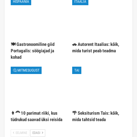
HISPAANIA
ITAALIA
🍽️ Gastronoomiline giid
🚗 Autorent Itaalias: kõik,
Portugalis: söögiajad ja
mida turist peab teadma
kohad
🤔 MITMESUGUST
TAI
👩‍🦰 10 parimat riiki, kus
🌴 Seksiturism Tais: kõik,
tüdrukud saavad üksi reisida
mida tahtsid teada
EELMINE
EDASI