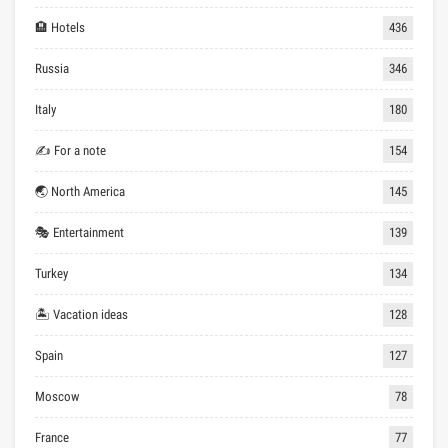
🏨 Hotels
436
Russia
346
Italy
180
✍ For a note
154
🌏 North America
145
🎭 Entertainment
139
Turkey
134
🏝 Vacation ideas
128
Spain
127
Moscow
78
France
77