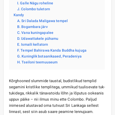
I. Galle Nägu roheline
J. Colombo tuletorn
Kandy
A. Sri Dalada Maligawa tempel
B. Bogambara järv
C. Vana kuningapalee
D. Udawattakele pühamu
E. Ismaili kellatorn
F. Tempel Bahirawa Kanda Buddha kujuga
G. Kuninglik botaanikaaed, Peradeniya
H. Tseiloni teemuuseum
Kõrghooned slummide taustal, budistlikud templid
segamini kristlike templitega, ummikud tuulisevate tuk-
tukidega, rikkalik tänavatoidu lõhn ja lõputus ookeanis
uppuv päike – nii ilmus minu ette Colombo. Paljud
inimesed alustavad oma tutvust Sri Lankaga sellest
linnast, sest siin asub saare peamine lennujaam.