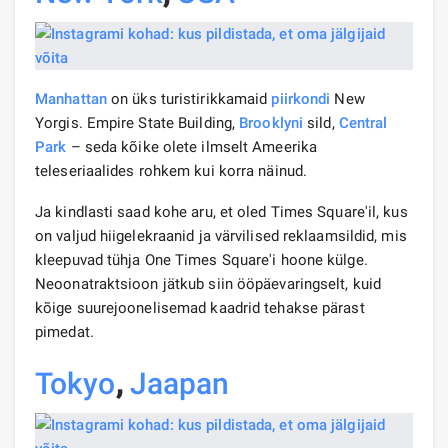
Manhattan
on üks turistirikkamaid
piirkondi
New
Yorgis. Empire State Building,
Brooklyni
sild,
Central
Park
– seda kõike olete ilmselt Ameerika
teleseriaalides rohkem kui korra näinud.
Ja kindlasti saad kohe aru, et oled Times Square'il, kus
on valjud hiigelekraanid ja värvilised reklaamsildid, mis
kleepuvad tühja One Times Square'i hoone külge.
Neoonatraktsioon jätkub siin ööpäevaringselt, kuid
kõige suurejoonelisemad kaadrid tehakse pärast
pimedat.
Tokyo
,
Jaapan