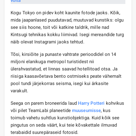
Kogu Tokyo on pidev koht kaunite fotode jaoks. Kõik,
mida jaapanlased puudutavad, muutuvad kunstiks: olgu
see siis hoone, toit või katkine taldrik, mille nad
Kintsugi tehnikas kokku liimivad. Isegi mereandide turg
näib olevat Instagrami jaoks tehtud.
Tõsi, kirsiõite ja punaste vahtrate perioodidel on 14
miljoni elanikuga metropol turistidest nii
ülerahvastatud, et linnas saavad hotellitoad otsa. Ja
riisiga kaasavõetava bento ostmiseks peate vähemalt
pool tundi järjekorras seisma, isegi kui ärkasite
varakult.
Seega on parem broneerida laud
Harry Potteri
kohvikus
või pilet TeamLabi planeetide
muuseumisse
, kus
toimub vahetu suhtlus kunstiobjektiga. Kuid kõik see
pingutus on seda väärt, kui teie kõvakettale ilmuvad
terabaidid suurepäraseid fotosid.