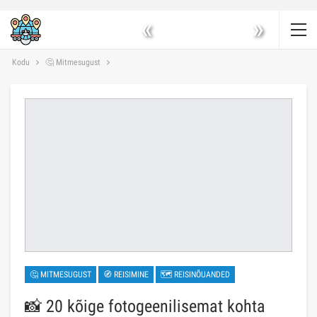
«
»
Kodu
🤔 Mitmesugust
🤔 MITMESUGUST
🧭 REISIMINE
🗺 REISINÕUANDED
📸 20 kõige fotogeenilisemat kohta