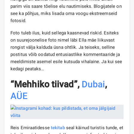
parim viis saare tõelise elu nautimiseks. Blogijatele on
see ka põhjus, miks lisada oma voogu ekstreemseid
fotosid.
Foto tuleb ilus, kuid sellega kaasnevad riskid. Esiteks
on suurejoonelise foto nimel läbi Ella mäe liikuvast
rongist välja kalduda üsna ohtlik. Ja teiseks, selline
postitus võib oodatud entusiastlike kommentaaride ja
meeldimiste asemel esile kutsuda vihalaine. Ja kui see
kedagi peataks…
“Mehhiko tiivad”,
Dubai
,
AÜE
Reis Emiraatidesse
tekitab
seal käinud turistis tunde, et