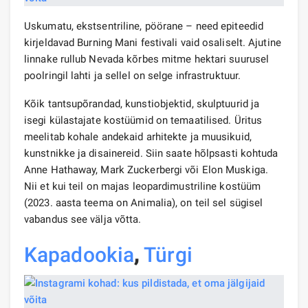
Uskumatu, ekstsentriline, pöörane – need epiteedid
kirjeldavad Burning Mani festivali vaid osaliselt. Ajutine
linnake rullub Nevada kõrbes mitme hektari suurusel
poolringil lahti ja sellel on selge infrastruktuur.
Kõik tantsupõrandad, kunstiobjektid, skulptuurid ja
isegi külastajate kostüümid on temaatilised. Üritus
meelitab kohale andekaid arhitekte ja muusikuid,
kunstnikke ja disainereid. Siin saate hõlpsasti kohtuda
Anne Hathaway, Mark Zuckerbergi või Elon Muskiga.
Nii et kui teil on majas leopardimustriline kostüüm
(2023. aasta teema on Animalia), on teil sel sügisel
vabandus see välja võtta.
Kapadookia
,
Türgi