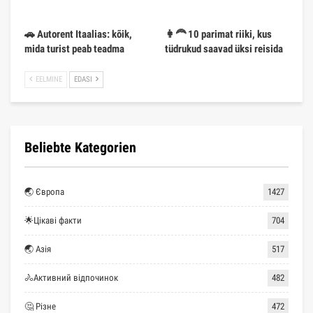
🚗 Autorent Itaalias: kõik,
👩‍🦰 10 parimat riiki, kus
mida turist peab teadma
tüdrukud saavad üksi reisida
EELMINE
EDASI
Beliebte Kategorien
🌏 Європа
1427
🌟Цікаві факти
704
🌏 Азія
517
🚴Активний відпочинок
482
🤔 Різне
472