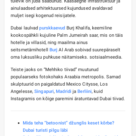
tulevik on juba saabunud. Kaasaegne infrastruktuur ja
ainulaadsed arhitektuursed kujundused avaldavad
muljet isegi kogenud reisijatele.
Dubai laulvad
purskkaevud
Burj Khalifa, keemiline
kookospähkli kujuline Palm Jumeirah saar, mis on täis
hotelle ja villasid, ning maailma ainus
seitsmetärnihotell
Burj
Al Arab sobivad suurepäraselt
oma luksusliku puhkuse näitamiseks. sotsiaalmeedia.
Teiste jaoks on “Mehhiko tiivad” muutunud
populaarseks fotokohaks Araabia metropolis. Samad
skulptuurid on paigaldatud Mexico Citysse, Los
Angelesse,
Singapuri
,
Madridi
ja
Berliini
, kuid
Instagramis on kõige paremini äratuntavad Dubai tiivad.
Mida teha “betoonist” džunglis keset kõrbe?
Dubai turisti pilgu läbi