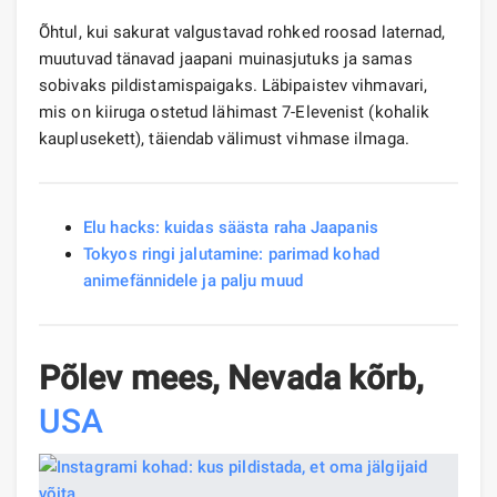
Õhtul, kui sakurat valgustavad rohked roosad laternad,
muutuvad tänavad jaapani muinasjutuks ja samas
sobivaks pildistamispaigaks. Läbipaistev vihmavari,
mis on kiiruga ostetud lähimast 7-Elevenist (kohalik
kauplusekett), täiendab välimust vihmase ilmaga.
Elu hacks: kuidas säästa raha Jaapanis
Tokyos ringi jalutamine: parimad kohad
animefännidele ja palju muud
Põlev mees, Nevada kõrb,
USA