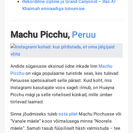
Rekordiline zipline ja Grand Canyonid – Ras Al
Khaimah emiraadiga tutvumine
Machu Picchu,
Peruu
Andide sügavusse eksinud iidne inkade linn
Machu
Picchu
on väga populaarne turistide seas, kes tulevad
Peruusse spetsiaalselt selle pärast. Kuid koht, mis
Instagrami kasutajate voos sageli ilmub, on Huayna
Picchu mägi ja selle rohelised künkad, mille ümber
tiirlevad laamad.
Sinna jõudmiseks tuleb
osta pilet
Machu Picchusse või
“Vanale mäele” koos võimalusega minna “Noorele
mäele”. Samuti tasub füüsiliselt hästi valmistuda – tee