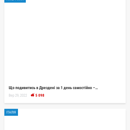
Що подивитись в Дрездені за 1 день самостійно –…
Вер 29, 2022
5 098
ІТАЛІЯ