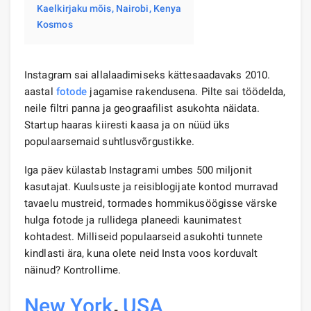
Kaelkirjaku mõis, Nairobi, Kenya
Kosmos
Instagram sai allalaadimiseks kättesaadavaks 2010.
aastal
fotode
jagamise rakendusena. Pilte sai töödelda,
neile filtri panna ja geograafilist asukohta näidata.
Startup haaras kiiresti kaasa ja on nüüd üks
populaarsemaid suhtlusvõrgustikke.
Iga päev külastab Instagrami umbes 500 miljonit
kasutajat. Kuulsuste ja reisiblogijate kontod murravad
tavaelu mustreid, tormades hommikusöögisse värske
hulga fotode ja rullidega planeedi kaunimatest
kohtadest. Milliseid populaarseid asukohti tunnete
kindlasti ära, kuna olete neid Insta voos korduvalt
näinud? Kontrollime.
New York
,
USA