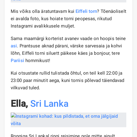
Mis võiks olla äratuntavam kui
Eiffeli torn
? Tõenäoliselt
ei avalda foto, kus hoiate torni peopesas, rikutud
Instagrami avalikkusele muljet.
Sama maamärgi korterist avanev vaade on hoopis teine
​​asi
. Prantsuse aknad pärani, värske sarvesaia ja kohvi
lõhn, Eiffeli torni siluett päikese käes ja bonjour, tere
Pariisi
hommikust!
Kui otsustate rullid tulistada õhtul, on teil kell 22:00 ja
23:00 paar minutit aega, kuni tornis põlevad täiendavad
vilkuvad tuled.
Ella,
Sri Lanka
Rongiga Sri Lankal ringi reisimine pole mitte ainult