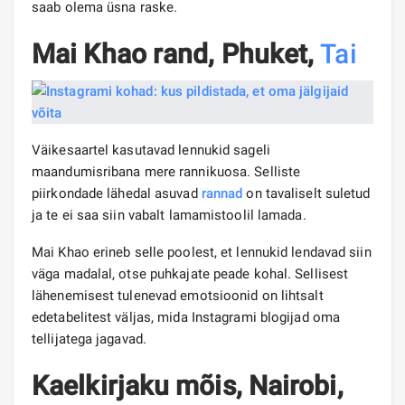
saab olema üsna raske.
Mai Khao rand, Phuket,
Tai
Väikesaartel kasutavad lennukid sageli
maandumisribana mere rannikuosa. Selliste
piirkondade lähedal asuvad
rannad
on tavaliselt suletud
ja te ei saa siin vabalt lamamistoolil lamada.
Mai Khao erineb selle poolest, et lennukid lendavad siin
väga madalal, otse puhkajate peade kohal. Sellisest
lähenemisest tulenevad emotsioonid on lihtsalt
edetabelitest väljas, mida Instagrami blogijad oma
tellijatega jagavad.
Kaelkirjaku mõis, Nairobi,