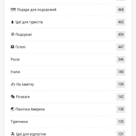
🗺 Поради для подорожей
468
🧳 Ідеї для туристів
465
🧭 Подорожі
459
🏨 Готелі
447
Росія
346
Італія
180
✍ На замітку
159
🎭 Розваги
142
🌏 Північна Америка
138
Туреччина
135
🏝 Ідеї для відпустки
131