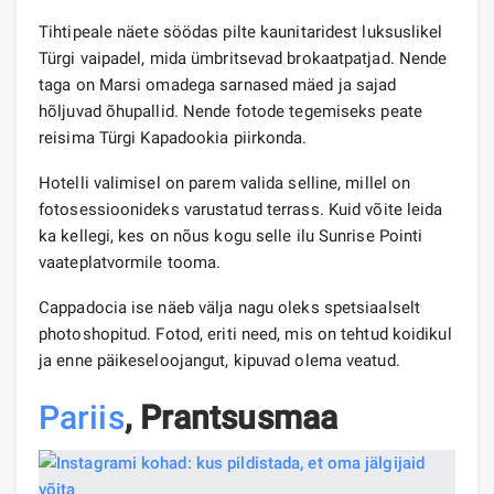
Tihtipeale näete söödas pilte kaunitaridest luksuslikel
Türgi vaipadel, mida ümbritsevad brokaatpatjad. Nende
taga on Marsi omadega sarnased mäed ja sajad
hõljuvad õhupallid. Nende fotode tegemiseks peate
reisima Türgi Kapadookia piirkonda.
Hotelli valimisel on parem valida selline, millel on
fotosessioonideks varustatud terrass. Kuid võite leida
ka kellegi, kes on nõus kogu selle ilu Sunrise Pointi
vaateplatvormile tooma.
Cappadocia ise näeb välja nagu oleks spetsiaalselt
photoshopitud. Fotod, eriti need, mis on tehtud koidikul
ja enne päikeseloojangut, kipuvad olema veatud.
Pariis
, Prantsusmaa