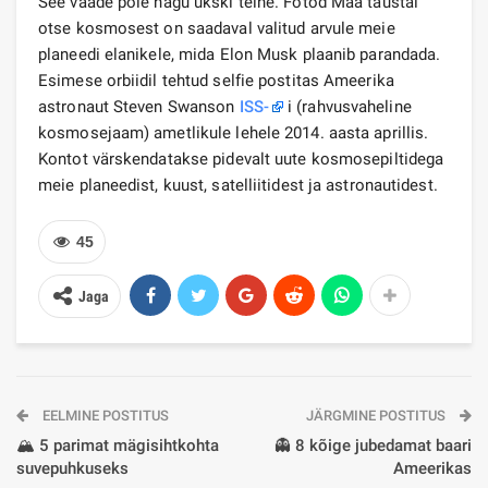
See vaade pole nagu ükski teine. Fotod Maa taustal
otse kosmosest on saadaval valitud arvule meie
planeedi elanikele, mida Elon Musk plaanib parandada.
Esimese orbiidil tehtud selfie postitas Ameerika
astronaut Steven Swanson
ISS-
i (rahvusvaheline
kosmosejaam) ametlikule lehele 2014. aasta aprillis.
Kontot värskendatakse pidevalt uute kosmosepiltidega
meie planeedist, kuust, satelliitidest ja astronautidest.
45
Jaga
EELMINE POSTITUS
JÄRGMINE POSTITUS
🏔️ 5 parimat mägisihtkohta
👻 8 kõige jubedamat baari
suvepuhkuseks
Ameerikas