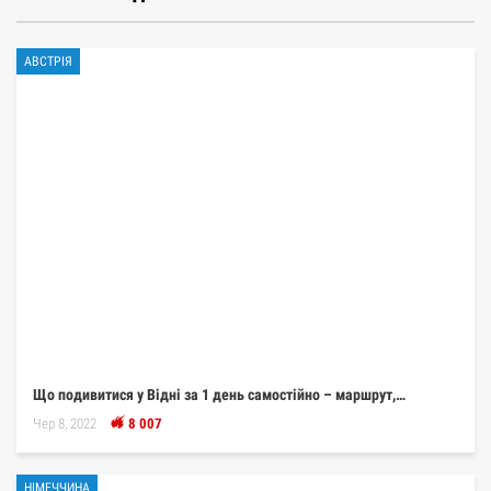
АВСТРІЯ
Що подивитися у Відні за 1 день самостійно – маршрут,…
Чер 8, 2022
8 007
НІМЕЧЧИНА