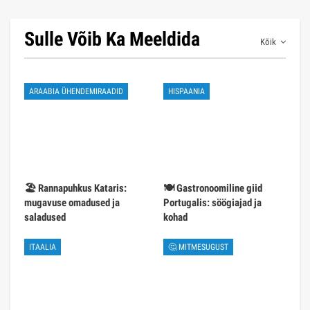
Sulle Võib Ka Meeldida
Kõik
ARAABIA ÜHENDEMIRAADID
HISPAANIA
🏖️ Rannapuhkus Kataris:
🍽️ Gastronoomiline giid
mugavuse omadused ja
Portugalis: söögiajad ja
saladused
kohad
ITAALIA
🤔 MITMESUGUST