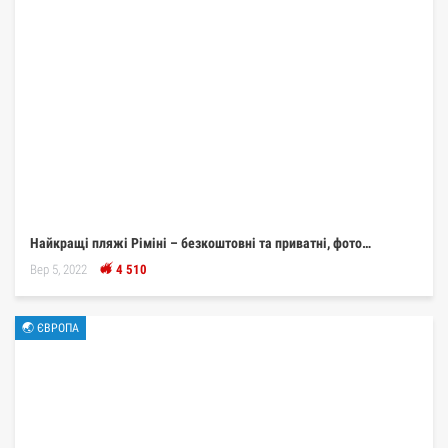
Найкращі пляжі Ріміні – безкоштовні та приватні, фото…
Вер 5, 2022
4 510
🌏 ЄВРОПА