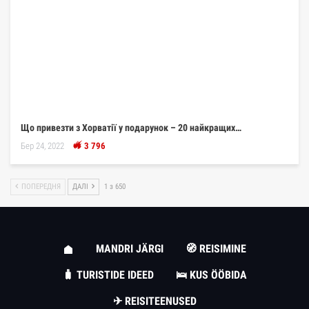
Що привезти з Хорватії у подарунок – 20 найкращих…
Бер 24, 2022
3 796
ПОПЕРЕДНЯ
ДАЛІ
1 з 650
MANDRI JÄRGI
🧭 REISIMINE
🧳 TURISTIDE IDEED
🛌 KUS ÖÖBIDA
✈ REISITEENUSED