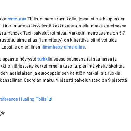
ikka
rentoutua
Tbilisin meren rannikolla, jossa ei ole kaupunkien
. Huolimatta etäisyydestä keskustasta, siellä matkustamisessa
ista, Yandex Taxi -palvelut toimivat. Varketin metroasema on 5-7
arustettu uima-allas (lämmitetty) on kiitettävä, siinä voi uida
Lapsille on erillinen
lämmitetty uima-allas
.
tia upeasta höyrystä
turkki
laisessa saunassa tai saunassa ja
ki on järjestetty korkeimmalla tasolla, pienintä yksityiskohtaa
den, aasialaisen ja eurooppalaisen keittiön herkullisia ruokia
 kansallinen Georgian maku. Yleisesti palvelun taso on 9 pistettä
eference Hualing Tbilisi
5*