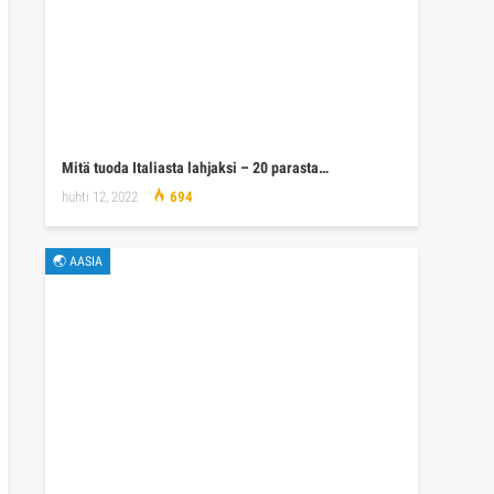
Mitä tuoda Italiasta lahjaksi – 20 parasta…
huhti 12, 2022
694
🌏 AASIA