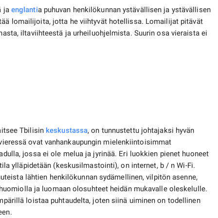
ä ja
englanti
a puhuvan henkilökunnan ystävällisen ja ystävällisen
 lomailijoita, jotta he viihtyvät hotellissa. Lomailijat pitävät
asta, iltaviihteestä ja urheiluohjelmista. Suurin osa vieraista ei
aitsee Tbilisin
keskustassa
, on tunnustettu johtajaksi hyvän
en vieressä ovat vanhankaupungin mielenkiintoisimmat
kadulla, jossa ei ole melua ja jyrinää. Eri luokkien pienet huoneet
tila ylläpidetään (keskusilmastointi), on internet, b / n Wi-Fi.
eista lähtien henkilökunnan sydämellinen, vilpitön asenne,
uomiolla ja luomaan olosuhteet heidän mukavalle oleskelulle.
mpärillä loistaa puhtaudelta, joten siinä uiminen on todellinen
een.