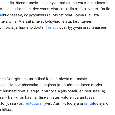
kaikkialla, hienostuneisuus ja hyvä maku tuntuvat sisustuksessa.
ä- ja 1 ulkona), niiden varusteista kaikella mitä tarvitset. On ilo
ta
huoneessa, kylpytynnyrissä. Monet ovat iloisia tilavista
avaroilla. Vieraat pitävät kylpyhuoneista, tarvittavien
uomiosta ja huolenpidosta.
Turistit
ovat tyytyväisiä runsaaseen
sen Georgian maun, nähdä lähellä olevia muinaisia ​​
aitsee aivan vanhassakaupungissa ja on tämän alueen moderni
 huoneet ovat siistejä ja viihtyisiä (arvostelujen perusteella),
a – kaikki on käsillä. Sini-sinisten valojen valaistussa
tö, jossa voit
rentoutua
hyvin. Aurinkotuoleja ja
ranta
tuoleja on
 hiljaa.