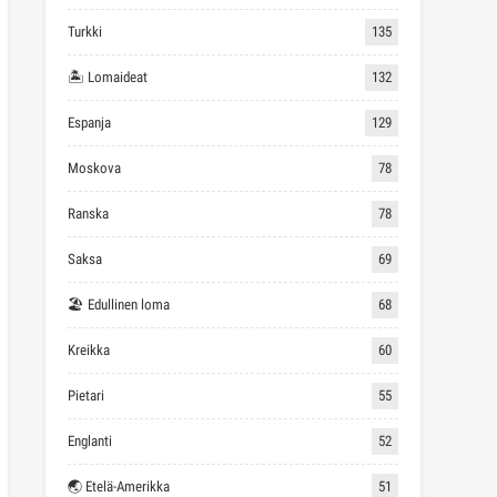
Turkki
135
🏝 Lomaideat
132
Espanja
129
Moskova
78
Ranska
78
Saksa
69
🏖 Edullinen loma
68
Kreikka
60
Pietari
55
Englanti
52
🌏 Etelä-Amerikka
51