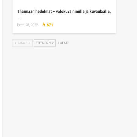
Thaimaan hedelmät – valokuva nimillä ja kuvauksilla,
…
kesä 28, 2022
671
TAKAISIN
ETEENPÄIN
1 of 647