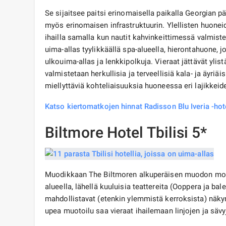
Se sijaitsee paitsi erinomaisella paikalla Georgian 
myös erinomaisen infrastruktuurin. Ylellisten huonei
ihailla samalla kun nautit kahvinkeittimessä valmist
uima-allas tyylikkäällä spa-alueella, hierontahuone, jo
ulkouima-allas ja lenkkipolkuja. Vieraat jättävät ylis
valmistetaan herkullisia ja terveellisiä kala- ja äyriä
miellyttäviä kohteliaisuuksia huoneessa eri lajikkei
Katso kiertomatkojen hinnat Radisson Blu Iveria -hot
Biltmore Hotel Tbilisi 5*
Muodikkaan The Biltmoren alkuperäisen muodon moder
alueella, lähellä kuuluisia teattereita (Ooppera ja b
mahdollistavat (etenkin ylemmistä kerroksista) näky
upea muotoilu saa vieraat ihailemaan linjojen ja säv