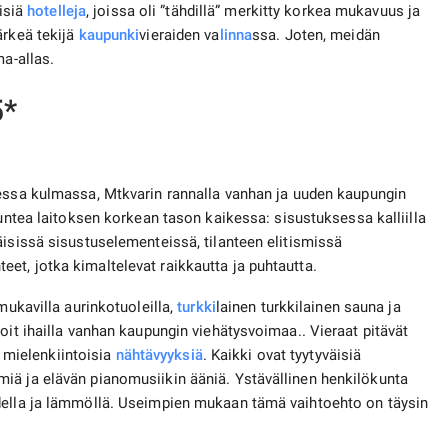
lisiä
hotelleja
, joissa oli ”tähdillä” merkitty korkea mukavuus ja
ärkeä tekijä
kaupunki
vieraiden va
linna
ssa. Joten, meidän
ma-allas.
5*
ssa kulmassa, Mtkvarin rannalla vanhan ja uuden kaupungin
tuntea laitoksen korkean tason kaikessa: sisustuksessa kalliilla
äisissä sisustuselementeissä, tilanteen elitismissä
t, jotka kimaltelevat raikkautta ja puhtautta.
mukavilla aurinkotuoleilla,
turkki
lainen turkkilainen sauna ja
oit ihailla vanhan kaupungin viehätysvoimaa.. Vieraat pitävät
in mielenkiintoisia
nähtävyyksiä
. Kaikki ovat tyytyväisiä
iä ja elävän pianomusiikin ääniä. Ystävällinen henkilökunta
della ja lämmöllä. Useimpien mukaan tämä vaihtoehto on täysin