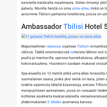
turisteille kaikkialta maailmasta. Siihen ilmestyi ylel
palvelu. Monilla heistä on oma
uima-allas
, mikä on t
arviomme Tbilisin parhaista hotelleista, joissa on ui
Ambassador
Tbilisi
Hotel 
Majesteettinen
rakennus
sijaitsee
Tbilisin
romanttise
välissä. Täällä ensimmäisistä
vai
heista lähtien voit 
puulla ja marmorilla, upeissa huonekaluissa, alkuper
kokonaisuutena. Huoneisiin luodaan mukavat olosuhtee
Spa-alueella on 12 metriä pitkä uima-allas terassilla 
suomalainen sauna, jonka yksi seinä on lasia, joten v
todella sijainnista lähellä köysiratoja, entisen Tiflis
monipuoliseen aamiaiseen, jossa on runsaasti hedelm
kohtelee asukkaita kaukasialaisella vieraanvaraisuu
yhdenmukainen
5 tähden
asemansa kanssa.