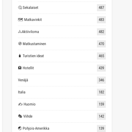
🤔 Sekalaiset
487
🗺 Matkavinkit
483
🚴Aktiiviloma
482
🧭 Matkustaminen
470
🧳 Turistien ideat
465
🏨 Hotellit
439
Venäjä
346
Italia
182
✍ Huomio
159
🎭 Viihde
142
🌏 Pohjois-Amerikka
139