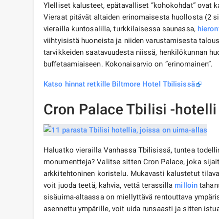
Ylelliset kalusteet, epätavalliset ”kohokohdat” ovat 
Vieraat pitävät altaiden erinomaisesta huollosta (2 sis
vierailla kuntosalilla, turkkilaisessa saunassa,
hieron
viihtyisistä huoneista ja niiden varustamisesta taloust
tarvikkeiden saatavuudesta niissä, henkilökunnan h
buffetaamiaiseen. Kokonaisarvio on ”erinomainen”.
Katso hinnat retkille Biltmore Hotel Tbilisissä
Cron Palace Tbilisi -hotelli
Haluatko vierailla Vanhassa Tbilisissä, tuntea todelli
monumentteja? Valitse sitten Cron Palace, joka sij
arkkitehtoninen koristelu. Mukavasti kalustetut tilavat
voit juoda teetä, kahvia, vettä terassilla
milloin
tahans
sisäuima-altaassa on miellyttävä rentouttava ympäris
asennettu ympärille, voit uida runsaasti ja sitten istua