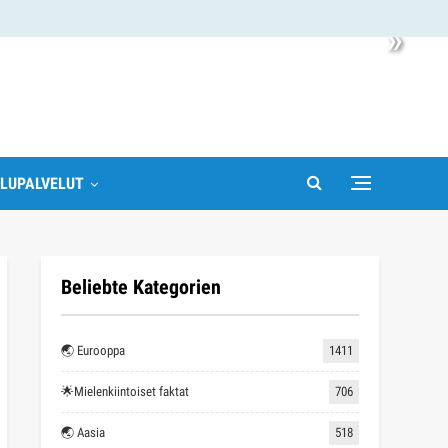
»
LUPALVELUT
Beliebte Kategorien
🌏 Eurooppa
1411
🌟Mielenkiintoiset faktat
706
🌏 Aasia
518