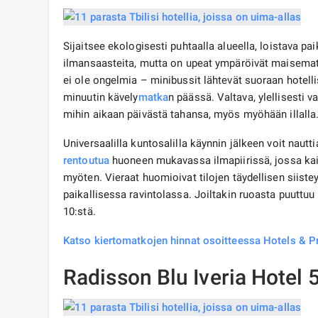
Sijaitsee ekologisesti puhtaalla alueella, loistava pa
ilmansaasteita, mutta on upeat ympäröivät maisemat
ei ole ongelmia – minibussit lähtevät suoraan hotell
minuutin kävely
matka
n päässä. Valtava, ylellisesti v
mihin aikaan päivästä tahansa, myös myöhään illalla. 
Universaalilla kuntosalilla käynnin jälkeen voit naut
rentoutua
huoneen mukavassa ilmapiirissä, jossa kaik
myöten. Vieraat huomioivat tilojen täydellisen siistey
paikallisessa ravintolassa. Joiltakin ruoasta puuttuu
10:stä.
Katso kiertomatkojen hinnat osoitteessa Hotels & Pr
Radisson Blu Iveria Hotel 