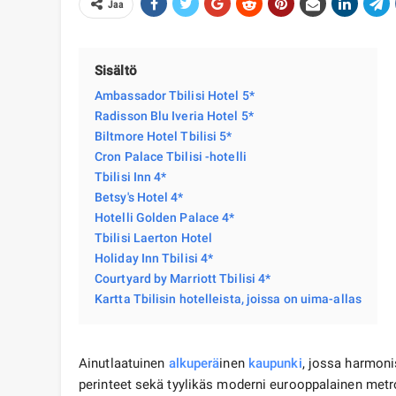
Jaa
Sisältö
Ambassador Tbilisi Hotel 5*
Radisson Blu Iveria Hotel 5*
Biltmore Hotel Tbilisi 5*
Cron Palace Tbilisi -hotelli
Tbilisi Inn 4*
Betsy's Hotel 4*
Hotelli Golden Palace 4*
Tbilisi Laerton Hotel
Holiday Inn Tbilisi 4*
Courtyard by Marriott Tbilisi 4*
Kartta Tbilisin hotelleista, joissa on uima-allas
Ainutlaatuinen
alkuperä
inen
kaupunki
, jossa harmoni
perinteet sekä tyylikäs moderni eurooppalainen metr