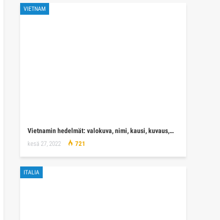
VIETNAM
Vietnamin hedelmät: valokuva, nimi, kausi, kuvaus,…
kesä 27, 2022
721
ITALIA