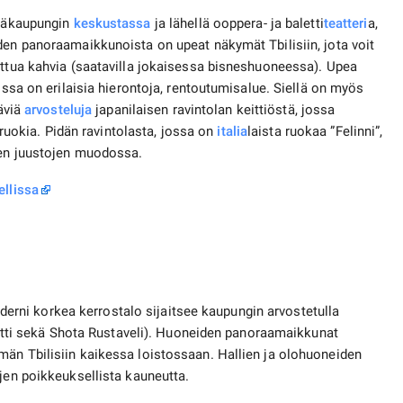
pääkaupungin
keskustassa
ja lähellä ooppera- ja baletti
teatteri
a,
den panoraamaikkunoista on upeat näkymät Tbilisiin, jota voit
ettua kahvia (saatavilla jokaisessa bisneshuoneessa). Upea
ssa on erilaisia ​​hierontoja, rentoutumisalue. Siellä on myös
täviä
arvosteluja
japanilaisen ravintolan keittiöstä, jossa
isruokia. Pidän ravintolasta, jossa on
italia
laista ruokaa ”Felinni”,
den juustojen muodossa.
ellissa
ni korkea kerrostalo sijaitsee kaupungin arvostetulla
aletti sekä Shota Rustaveli). Huoneiden panoraamaikkunat
män Tbilisiin kaikessa loistossaan. Hallien ja olohuoneiden
yjen poikkeuksellista kauneutta.