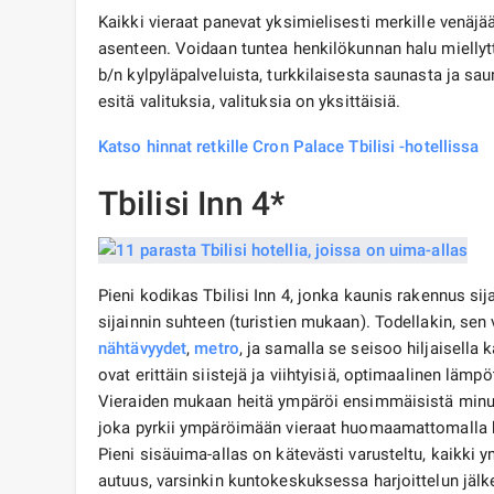
Kaikki vieraat panevat yksimielisesti merkille venäjä
asenteen. Voidaan tuntea henkilökunnan halu miellyttää
b/n kylpyläpalveluista, turkkilaisesta saunasta ja saun
esitä valituksia, valituksia on yksittäisiä.
Katso hinnat retkille Cron Palace Tbilisi -hotellissa
Tbilisi Inn 4*
Pieni kodikas Tbilisi Inn 4, jonka kaunis rakennus sij
sijainnin suhteen (turistien mukaan). Todellakin, s
nähtävyydet
,
metro
, ja samalla se seisoo hiljaisella 
ovat erittäin siistejä ja viihtyisiä, optimaalinen lämpö
Vieraiden mukaan heitä ympäröi ensimmäisistä minuut
joka pyrkii ympäröimään vieraat huomaamattomalla h
Pieni sisäuima-allas on kätevästi varusteltu, kaikki y
autuus, varsinkin kuntokeskuksessa harjoittelun jälk