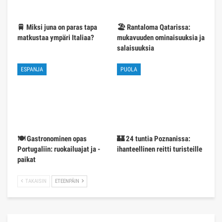
🚆 Miksi juna on paras tapa
🏖️ Rantaloma Qatarissa:
matkustaa ympäri Italiaa?
mukavuuden ominaisuuksia ja
salaisuuksia
ESPANJA
PUOLA
🍽️ Gastronominen opas
🏰 24 tuntia Poznanissa:
Portugaliin: ruokailuajat ja -
ihanteellinen reitti turisteille
paikat
TAKAISIN
ETEENPÄIN