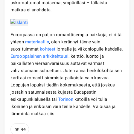
uskomattomat maisemat ympärilläsi – tällaista
matkaa ei unohdeta.
Euroopassa on paljon romanttisempia paikkoja, ei riitä
yhteen
materiaaliin
, olen kerännyt tänne vain
suosituimmat
kohteet
lomalle ja viikonlopulle kahdelle.
Eurooppalainen arkkitehtuuri
, keittiö, luonto ja
paikallisten vieraanvaraisuus auttavat varmasti
vahvistamaan suhdettasi. Joten anna henkilökohtaisen
karttasi romanttisimmista paikoista vain kasvaa.
Loppujen lopuksi tiedän kokemuksesta, että joskus
jostakin satunnaisesta kujasta Budapestin
esikaupunkialueella tai
Torinon
katoilla voi tulla
ikoninen ja erikoisin vain teille kahdelle. Valoisaa ja
lämmintä matkaa siis.
44