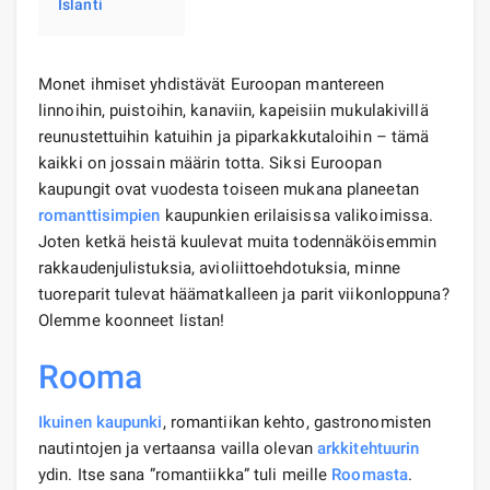
Islanti
Monet ihmiset yhdistävät Euroopan mantereen
linnoihin, puistoihin, kanaviin, kapeisiin mukulakivillä
reunustettuihin katuihin ja piparkakkutaloihin – tämä
kaikki on jossain määrin totta. Siksi Euroopan
kaupungit ovat vuodesta toiseen mukana planeetan
romanttisimpien
kaupunkien erilaisissa valikoimissa.
Joten ketkä heistä kuulevat muita todennäköisemmin
rakkaudenjulistuksia, avioliittoehdotuksia, minne
tuoreparit tulevat häämatkalleen ja parit viikonloppuna?
Olemme koonneet listan!
Rooma
Ikuinen kaupunki
, romantiikan kehto, gastronomisten
nautintojen ja vertaansa vailla olevan
arkkitehtuurin
ydin. Itse sana ”romantiikka” tuli meille
Roomasta
.