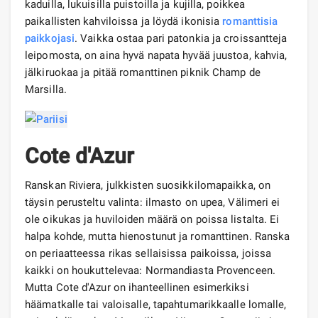
kaduilla, lukuisilla puistoilla ja kujilla, poikkea
paikallisten kahviloissa ja löydä ikonisia
romanttisia
paikkojasi
. Vaikka ostaa pari patonkia ja croissantteja
leipomosta, on aina hyvä napata hyvää juustoa, kahvia,
jälkiruokaa ja pitää romanttinen piknik Champ de
Marsilla.
Cote d'Azur
Ranskan Riviera, julkkisten suosikkilomapaikka, on
täysin perusteltu valinta: ilmasto on upea, Välimeri ei
ole oikukas ja huviloiden määrä on poissa listalta. Ei
halpa kohde, mutta hienostunut ja romanttinen. Ranska
on periaatteessa rikas sellaisissa paikoissa, joissa
kaikki on houkuttelevaa: Normandiasta Provenceen.
Mutta Cote d'Azur on ihanteellinen esimerkiksi
häämatkalle tai valoisalle, tapahtumarikkaalle lomalle,