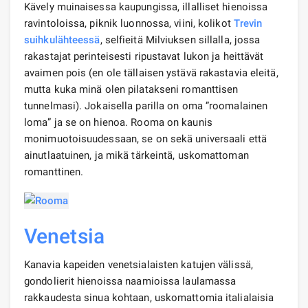
Kävely muinaisessa kaupungissa, illalliset hienoissa
ravintoloissa, piknik luonnossa, viini, kolikot
Trevin
suihkulähteessä
, selfieitä Milviuksen sillalla, jossa
rakastajat perinteisesti ripustavat lukon ja heittävät
avaimen pois (en ole tällaisen ystävä rakastavia eleitä,
mutta kuka minä olen pilatakseni romanttisen
tunnelmasi). Jokaisella parilla on oma ”roomalainen
loma” ja se on hienoa. Rooma on kaunis
monimuotoisuudessaan, se on sekä universaali että
ainutlaatuinen, ja mikä tärkeintä, uskomattoman
romanttinen.
Venetsia
Kanavia kapeiden venetsialaisten katujen välissä,
gondolierit hienoissa naamioissa laulamassa
rakkaudesta sinua kohtaan, uskomattomia italialaisia