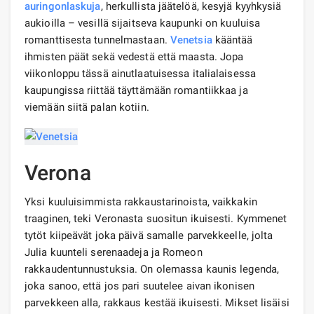
auringonlaskuja
, herkullista jäätelöä, kesyjä kyyhkysiä
aukioilla – vesillä sijaitseva kaupunki on kuuluisa
romanttisesta tunnelmastaan.
Venetsia
kääntää
ihmisten päät sekä vedestä että maasta. Jopa
viikonloppu tässä ainutlaatuisessa italialaisessa
kaupungissa riittää täyttämään romantiikkaa ja
viemään siitä palan kotiin.
Verona
Yksi kuuluisimmista rakkaustarinoista, vaikkakin
traaginen, teki Veronasta suositun ikuisesti. Kymmenet
tytöt kiipeävät joka päivä samalle parvekkeelle, jolta
Julia kuunteli serenaadeja ja Romeon
rakkaudentunnustuksia. On olemassa kaunis legenda,
joka sanoo, että jos pari suutelee aivan ikonisen
parvekkeen alla, rakkaus kestää ikuisesti. Mikset lisäisi