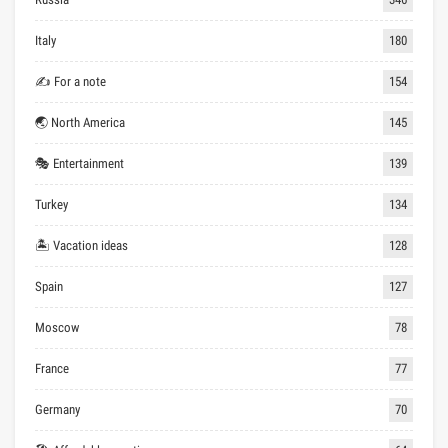
Italy
180
✍ For a note
154
🌏 North America
145
🎭 Entertainment
139
Turkey
134
🏝 Vacation ideas
128
Spain
127
Moscow
78
France
77
Germany
70