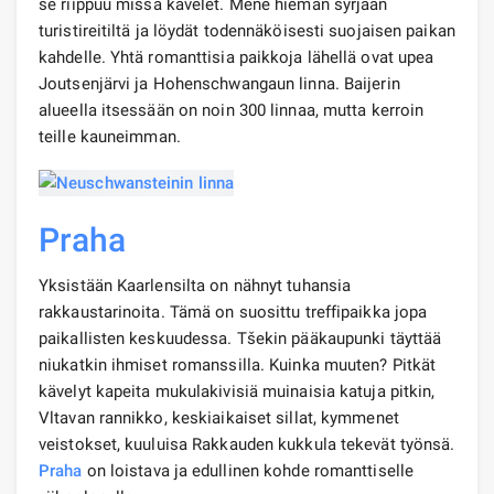
se riippuu missä kävelet. Mene hieman syrjään
turistireitiltä ja löydät todennäköisesti suojaisen paikan
kahdelle. Yhtä romanttisia paikkoja lähellä ovat upea
Joutsenjärvi ja Hohenschwangaun linna. Baijerin
alueella itsessään on noin 300 linnaa, mutta kerroin
teille kauneimman.
Praha
Yksistään Kaarlensilta on nähnyt tuhansia
rakkaustarinoita. Tämä on suosittu treffipaikka jopa
paikallisten keskuudessa. Tšekin pääkaupunki täyttää
niukatkin ihmiset romanssilla. Kuinka muuten? Pitkät
kävelyt kapeita mukulakivisiä muinaisia ​​katuja pitkin,
Vltavan rannikko, keskiaikaiset sillat, kymmenet
veistokset, kuuluisa Rakkauden kukkula tekevät työnsä.
Praha
on loistava ja edullinen kohde romanttiselle