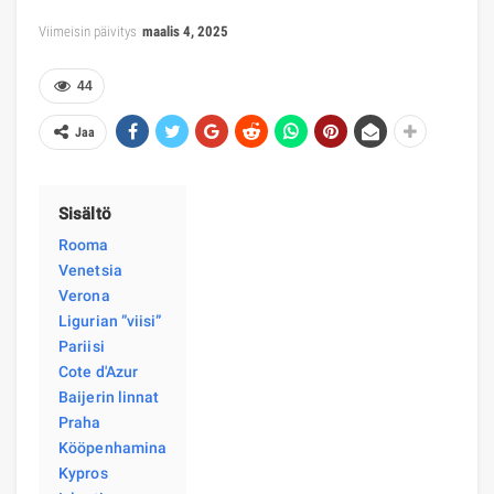
Viimeisin päivitys
maalis 4, 2025
44
Jaa
Sisältö
Rooma
Venetsia
Verona
Ligurian ”viisi”
Pariisi
Cote d'Azur
Baijerin linnat
Praha
Kööpenhamina
Kypros