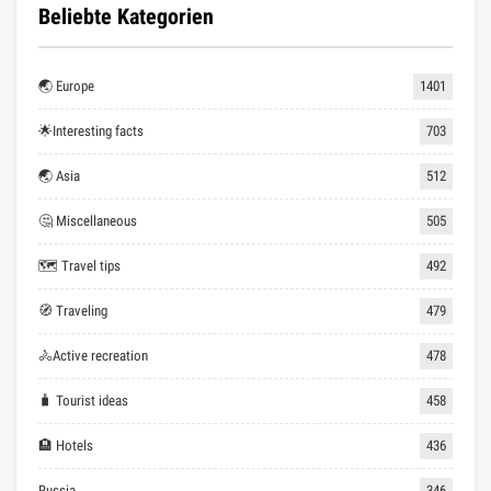
Beliebte Kategorien
🌏 Europe
1401
🌟Interesting facts
703
🌏 Asia
512
🤔 Miscellaneous
505
🗺 Travel tips
492
🧭 Traveling
479
🚴Active recreation
478
🧳 Tourist ideas
458
🏨 Hotels
436
Russia
346