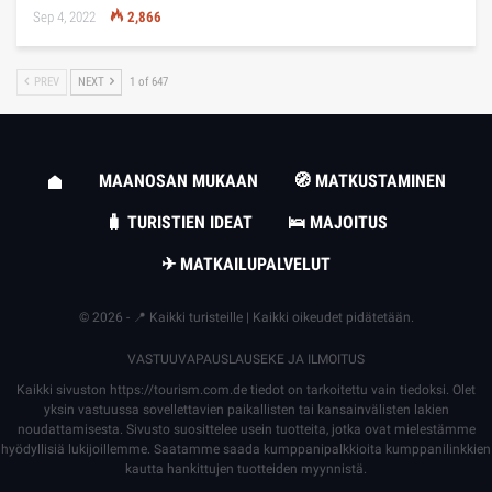
Sep 4, 2022
2,866
PREV
NEXT
1 of 647
MAANOSAN MUKAAN
🧭 MATKUSTAMINEN
🧳 TURISTIEN IDEAT
🛌 MAJOITUS
✈ MATKAILUPALVELUT
© 2026 - 📍 Kaikki turisteille | Kaikki oikeudet pidätetään.
VASTUUVAPAUSLAUSEKE JA ILMOITUS
Kaikki sivuston
https://tourism.com.de
tiedot on tarkoitettu vain tiedoksi. Olet
yksin vastuussa sovellettavien paikallisten tai kansainvälisten lakien
noudattamisesta. Sivusto suosittelee usein tuotteita, jotka ovat mielestämme
hyödyllisiä lukijoillemme. Saatamme saada kumppanipalkkioita kumppanilinkkien
kautta hankittujen tuotteiden myynnistä.