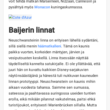
voit tehdä matkan Marseilleen, Nizzaan, Cannesiin ja
pysähtyä myös
Monacon
kuningaskunnassa.
Baijerin linnat
Neuschwansteinin linna on erityisen lähellä sydäntäni,
sillä siellä menin
häämatkalleni
. Tämä on kaunis
paikka vuorten, korkeiden mäntyjen, järvien ja
vesiputousten keskellä. Linna itsessään näyttää
täydelliseltä kannelta satukirjalle. Ei ole yllättävää, että
juuri hän on kuvattu kaikkien Disney-sarjakuvien
näytönsäästäjänä ja hänestä tuli nukkuvan kauneuden
linnan prototyyppi. Neuschwanstein on kaunis mihin
aikaan vuodesta tahansa. Saimme sen sumussa,
sateessa ja paahtavassa auringossa useiden tuntien
erolla, eikä mikään pilannut vaikutelmaa, paitsi ehkä
turistijoukot, erityisesti Marienbrücken sillalla. Mutta