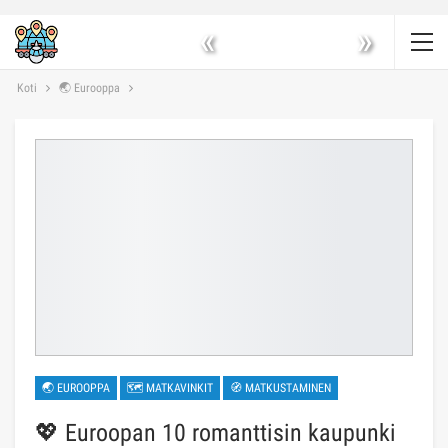
«
»
Koti
🌏 Eurooppa
🌏 EUROOPPA
🗺 MATKAVINKIT
🧭 MATKUSTAMINEN
💖 Euroopan 10 romanttisin kaupunki