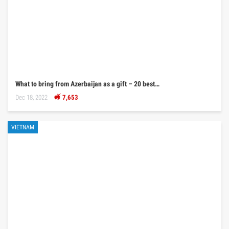
What to bring from Azerbaijan as a gift – 20 best…
Dec 18, 2022
7,653
VIETNAM