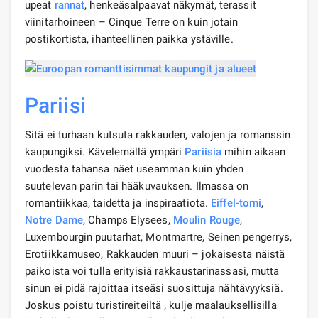
upeat
rannat
, henkeäsalpaavat näkymät, terassit
viinitarhoineen – Cinque Terre on kuin jotain
postikortista, ihanteellinen paikka ystäville.
Pariisi
Sitä ei turhaan kutsuta rakkauden, valojen ja romanssin
kaupungiksi. Kävelemällä ympäri
Pariisia
mihin aikaan
vuodesta tahansa näet useamman kuin yhden
suutelevan parin tai hääkuvauksen. Ilmassa on
romantiikkaa, taidetta ja inspiraatiota.
Eiffel-torni
,
Notre Dame
, Champs Elysees,
Moulin Rouge
,
Luxembourgin puutarhat, Montmartre, Seinen pengerrys,
Erotiikkamuseo, Rakkauden muuri – jokaisesta näistä
paikoista voi tulla erityisiä rakkaustarinassasi, mutta
sinun ei pidä rajoittaa itseäsi suosittuja nähtävyyksiä.
Joskus poistu turistireiteiltä
,
​​kulje maalauksellisilla