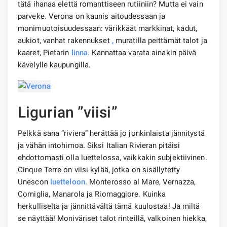
tätä ihanaa elettä romanttiseen rutiiniin? Mutta ei vain
parveke. Verona on kaunis aitoudessaan ja
monimuotoisuudessaan: värikkäät markkinat, kadut,
aukiot, vanhat rakennukset
,
muratilla peittämät talot ja
kaaret, Pietarin
linna
. Kannattaa varata ainakin päivä
kävelylle kaupungilla.
Ligurian ”viisi”
Pelkkä sana ”riviera” herättää jo jonkinlaista jännitystä
ja vähän intohimoa. Siksi Italian Rivieran pitäisi
ehdottomasti olla luettelossa, vaikkakin subjektiivinen.
Cinque Terre on viisi kylää, jotka on sisällytetty
Unescon
luetteloon
. Monterosso al Mare, Vernazza,
Corniglia, Manarola ja Riomaggiore. Kuinka
herkulliselta ja jännittävältä tämä kuulostaa! Ja miltä
se näyttää! Moniväriset talot rinteillä, valkoinen hiekka,