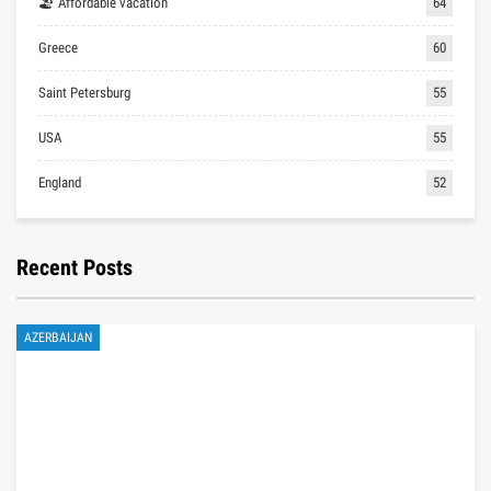
🏖 Affordable vacation
64
Greece
60
Saint Petersburg
55
USA
55
England
52
Recent Posts
AZERBAIJAN