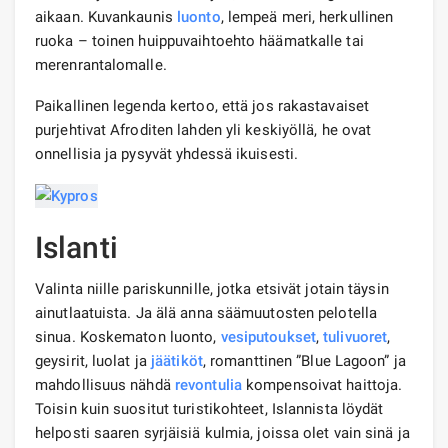
aikaan. Kuvankaunis
luonto
, lempeä meri, herkullinen
ruoka – toinen huippuvaihtoehto häämatkalle tai
merenrantalomalle.
Paikallinen legenda kertoo, että jos rakastavaiset
purjehtivat Afroditen lahden yli keskiyöllä, he ovat
onnellisia ja pysyvät yhdessä ikuisesti.
Islanti
Valinta niille pariskunnille, jotka etsivät jotain täysin
ainutlaatuista. Ja älä anna säämuutosten pelotella
sinua. Koskematon luonto,
vesiputoukset
,
tulivuoret
,
geysirit, luolat ja
jäätiköt
, romanttinen ”Blue Lagoon” ja
mahdollisuus nähdä
revontulia
kompensoivat haittoja.
Toisin kuin suositut turistikohteet, Islannista löydät
helposti saaren syrjäisiä kulmia, joissa olet vain sinä ja