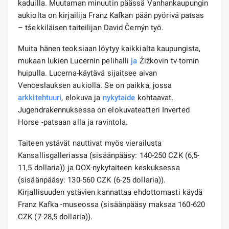
kaduilla. Muutaman minuutin päässä Vanhankaupungin
aukiolta on kirjailija Franz Kafkan pään pyörivä patsas
– tšekkiläisen taiteilijan David Černýn työ.
Muita hänen teoksiaan löytyy kaikkialta kaupungista,
mukaan lukien Lucernin pelihalli
ja
Žižkovin tv-tornin
huipulla. Lucerna-käytävä sijaitsee aivan
Venceslauksen aukiolla. Se on paikka, jossa
arkkitehtuuri
, elokuva ja
nykytaide
kohtaavat.
Jugendrakennuksessa on elokuvateatteri Inverted
Horse -patsaan alla ja ravintola.
Taiteen ystävät nauttivat myös vierailusta
Kansallisgalleriassa (sisäänpääsy: 140-250 CZK (6,5-
11,5 dollaria)) ja DOX-nykytaiteen keskuksessa
(sisäänpääsy: 130-560 CZK (6-25 dollaria)).
Kirjallisuuden ystävien kannattaa ehdottomasti käydä
Franz Kafka -museossa (sisäänpääsy maksaa 160-620
CZK (7-28,5 dollaria)).