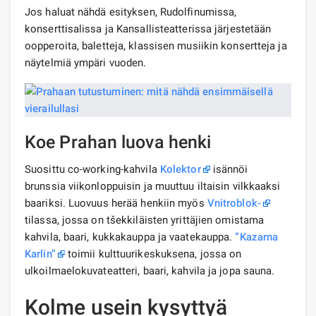
Jos haluat nähdä esityksen, Rudolfinumissa,
konserttisalissa ja Kansallisteatterissa järjestetään
oopperoita, baletteja, klassisen musiikin konsertteja ja
näytelmiä ympäri vuoden.
Koe Prahan luova henki
Suosittu co-working-kahvila
Kolektor
isännöi
brunssia viikonloppuisin ja muuttuu iltaisin vilkkaaksi
baariksi. Luovuus herää henkiin myös
Vnitroblok-
tilassa, jossa on tšekkiläisten yrittäjien omistama
kahvila, baari, kukkakauppa ja vaatekauppa.
”Kazarna
Karlin”
toimii kulttuurikeskuksena, jossa on
ulkoilmaelokuvateatteri, baari, kahvila ja jopa sauna.
Kolme usein kysyttyä