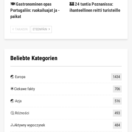
🍽️ Gastronominen opas
🏰 24 tuntia Poznanissa:
Portugaliin: ruokailuajat ja -
ihanteellinen reitti turisteille
paikat
TAKAISIN
ETEENPÄIN
Beliebte Kategorien
🌏 Europa
1434
🌟Ciekawe fakty
706
🌏 Azja
516
🤔 Różności
493
🚴Aktywny wypoczynek
484