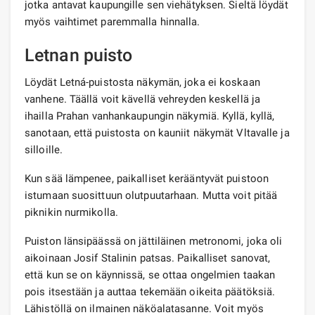
jotka antavat kaupungille sen viehätyksen. Sieltä löydät
myös vaihtimet paremmalla hinnalla.
Letnan puisto
Löydät Letná-puistosta näkymän, joka ei koskaan
vanhene. Täällä voit kävellä vehreyden keskellä ja
ihailla Prahan vanhankaupungin näkymiä. Kyllä, kyllä,
sanotaan, että puistosta on kauniit näkymät Vltavalle ja
silloille.
Kun sää lämpenee, paikalliset kerääntyvät puistoon
istumaan suosittuun olutpuutarhaan. Mutta voit pitää
piknikin nurmikolla.
Puiston länsipäässä on jättiläinen metronomi, joka oli
aikoinaan Josif Stalinin patsas. Paikalliset sanovat,
että kun se on käynnissä, se ottaa ongelmien taakan
pois itsestään ja auttaa tekemään oikeita päätöksiä.
Lähistöllä on ilmainen näköalatasanne. Voit myös