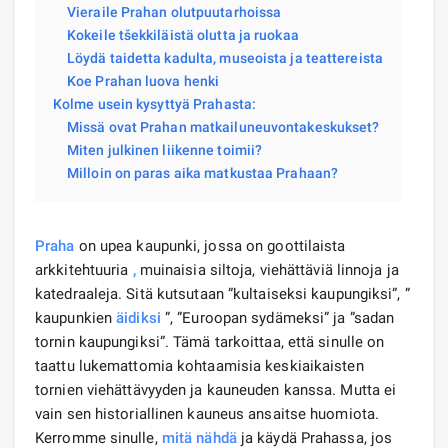
Vieraile Prahan olutpuutarhoissa
Kokeile tšekkiläistä olutta ja ruokaa
Löydä taidetta kadulta, museoista ja teattereista
Koe Prahan luova henki
Kolme usein kysyttyä Prahasta:
Missä ovat Prahan matkailuneuvontakeskukset?
Miten julkinen liikenne toimii?
Milloin on paras aika matkustaa Prahaan?
Praha
on upea kaupunki, jossa on goottilaista
arkkitehtuuria
,
muinaisia ​​siltoja, viehättäviä linnoja ja
katedraaleja. Sitä kutsutaan ”kultaiseksi kaupungiksi”, ”
kaupunkien
äidiksi
”, ”Euroopan sydämeksi” ja ”sadan
tornin kaupungiksi”. Tämä tarkoittaa, että sinulle on
taattu lukemattomia kohtaamisia keskiaikaisten
tornien viehättävyyden ja kauneuden kanssa. Mutta ei
vain sen historiallinen kauneus ansaitse huomiota.
Kerromme sinulle,
mitä nähdä
ja käydä Prahassa, jos