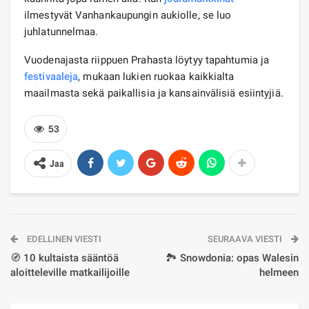
ilmestyvät Vanhankaupungin aukiolle, se luo
juhlatunnelmaa.
Vuodenajasta riippuen Prahasta löytyy tapahtumia ja
festivaaleja
, mukaan lukien ruokaa kaikkialta
maailmasta sekä paikallisia ja kansainvälisiä esiintyjiä.
53
Jaa
EDELLINEN VIESTI
SEURAAVA VIESTI
🧭 10 kultaista sääntöä
🏞️ Snowdonia: opas Walesin
aloitteleville matkailijoille
helmeen