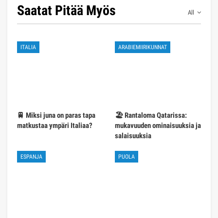
Saatat Pitää Myös
All
ITALIA
ARABIEMIIRIKUNNAT
🚆 Miksi juna on paras tapa
🏖️ Rantaloma Qatarissa:
matkustaa ympäri Italiaa?
mukavuuden ominaisuuksia ja
salaisuuksia
ESPANJA
PUOLA