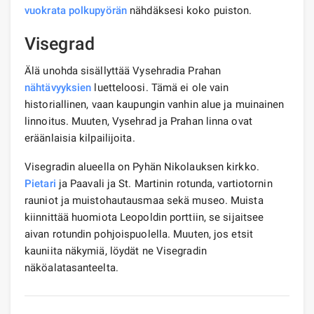
vuokrata polkupyörän
nähdäksesi koko puiston.
Visegrad
Älä unohda sisällyttää Vysehradia Prahan
nähtävyyksien
luetteloosi. Tämä ei ole vain
historiallinen, vaan kaupungin vanhin alue ja muinainen
linnoitus. Muuten, Vysehrad ja Prahan linna ovat
eräänlaisia ​​kilpailijoita.
Visegradin alueella on Pyhän Nikolauksen kirkko.
Pietari
ja Paavali ja St. Martinin rotunda, vartiotornin
rauniot ja muistohautausmaa sekä museo. Muista
kiinnittää huomiota Leopoldin porttiin, se sijaitsee
aivan rotundin pohjoispuolella. Muuten, jos etsit
kauniita näkymiä, löydät ne Visegradin
näköalatasanteelta.