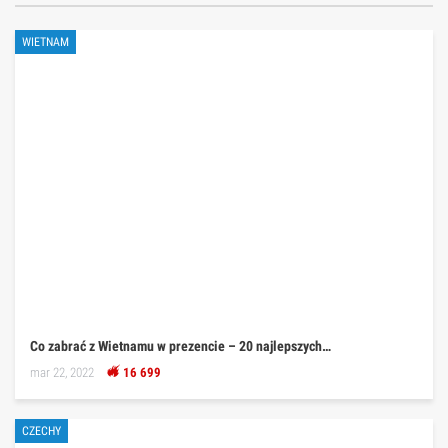
WIETNAM
Co zabrać z Wietnamu w prezencie – 20 najlepszych…
mar 22, 2022
16 699
CZECHY