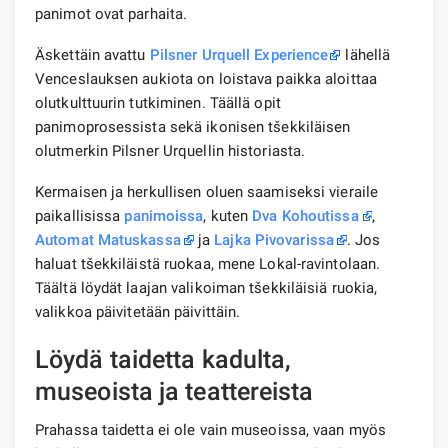
panimot ovat parhaita.
Äskettäin avattu
Pilsner Urquell Experience
lähellä
Venceslauksen aukiota on loistava paikka aloittaa
olutkulttuurin tutkiminen. Täällä opit
panimoprosessista sekä ikonisen tšekkiläisen
olutmerkin Pilsner Urquellin historiasta.
Kermaisen ja herkullisen oluen saamiseksi vieraile
paikallisissa
panimoissa
, kuten
Dva Kohoutissa
,
Automat Matuskassa
ja
Lajka Pivovarissa
. Jos
haluat tšekkiläistä ruokaa, mene Lokal-ravintolaan.
Täältä löydät laajan valikoiman tšekkiläisiä ruokia,
valikkoa päivitetään päivittäin.
Löydä taidetta kadulta,
museoista ja teattereista
Prahassa taidetta ei ole vain museoissa, vaan myös