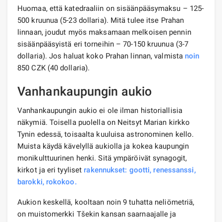
Huomaa, että katedraaliin on sisäänpääsymaksu – 125-
500 kruunua (5-23 dollaria). Mitä tulee itse Prahan
linnaan, joudut myös maksamaan melkoisen pennin
sisäänpääsyistä eri torneihin – 70-150 kruunua (3-7
dollaria). Jos haluat koko Prahan linnan, valmista
noin
850 CZK (40 dollaria).
Vanhankaupungin aukio
Vanhankaupungin aukio ei ole ilman historiallisia
näkymiä. Toisella puolella on Neitsyt Marian kirkko
Tynin edessä, toisaalta kuuluisa astronominen kello.
Muista käydä kävelyllä aukiolla ja kokea kaupungin
monikulttuurinen henki. Sitä ympäröivät synagogit,
kirkot ja eri tyyliset
rakennukset: gootti, renessanssi,
barokki, rokokoo.
Aukion keskellä, kooltaan noin 9 tuhatta neliömetriä,
on muistomerkki Tšekin kansan saarnaajalle ja