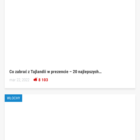
Co zabrać z Tajlandii w prezencie – 20 najlepszych…
mar 22, 2022
8 103
WŁOCHY