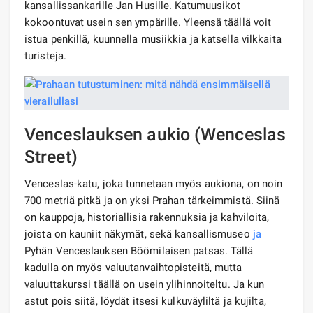
kansallissankarille Jan Husille. Katumuusikot
kokoontuvat usein sen ympärille. Yleensä täällä voit
istua penkillä, kuunnella musiikkia ja katsella vilkkaita
turisteja.
Venceslauksen aukio (Wenceslas
Street)
Venceslas-katu, joka tunnetaan myös aukiona, on noin
700 metriä pitkä ja on yksi Prahan tärkeimmistä. Siinä
on kauppoja, historiallisia rakennuksia ja kahviloita,
joista on kauniit näkymät, sekä kansallismuseo
ja
Pyhän Venceslauksen Böömilaisen patsas. Tällä
kadulla on myös valuutanvaihtopisteitä, mutta
valuuttakurssi täällä on usein ylihinnoiteltu. Ja kun
astut pois siitä, löydät itsesi kulkuväyliltä ja kujilta,