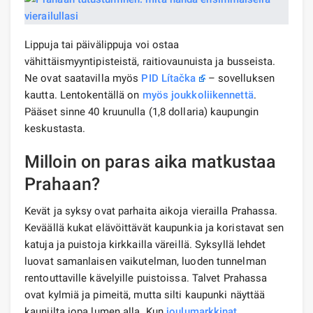
Lippuja tai päivälippuja voi ostaa
vähittäismyyntipisteistä, raitiovaunuista ja busseista.
Ne ovat saatavilla myös
PID Lítačka
– sovelluksen
kautta. Lentokentällä on
myös
joukkoliikennettä
.
Pääset sinne 40 kruunulla (1,8 dollaria) kaupungin
keskustasta.
Milloin on paras aika matkustaa
Prahaan?
Kevät ja syksy ovat parhaita aikoja vierailla Prahassa.
Keväällä kukat elävöittävät kaupunkia ja koristavat sen
katuja ja puistoja kirkkailla väreillä. Syksyllä lehdet
luovat samanlaisen vaikutelman, luoden tunnelman
rentouttaville kävelyille puistoissa. Talvet Prahassa
ovat kylmiä ja pimeitä, mutta silti kaupunki näyttää
kauniilta jopa lumen alla. Kun
joulumarkkinat