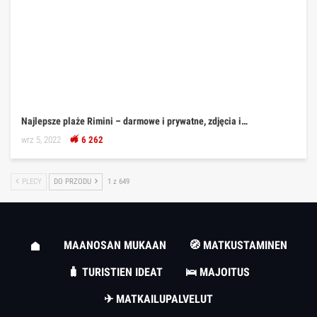
Najlepsze plaże Rimini – darmowe i prywatne, zdjęcia i…
wrz 5, 2022
6 262
PLECY
DO PRZODU
1 z 649
MAANOSAN MUKAAN
🧭 MATKUSTAMINEN
🧳 TURISTIEN IDEAT
🛌 MAJOITUS
✈ MATKAILUPALVELUT