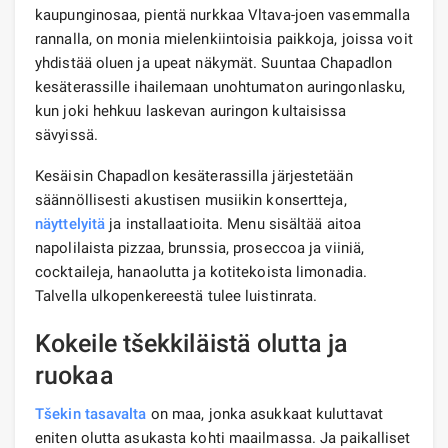
kaupunginosaa, pientä nurkkaa Vltava-joen vasemmalla
rannalla, on monia mielenkiintoisia paikkoja, joissa voit
yhdistää oluen ja upeat näkymät. Suuntaa Chapadlon
kesäterassille ihailemaan unohtumaton auringonlasku,
kun joki hehkuu laskevan auringon kultaisissa
sävyissä.
Kesäisin Chapadlon kesäterassilla järjestetään
säännöllisesti akustisen musiikin konsertteja,
näyttelyitä
ja installaatioita. Menu sisältää aitoa
napolilaista pizzaa, brunssia, proseccoa ja viiniä,
cocktaileja, hanaolutta ja kotitekoista limonadia.
Talvella ulkopenkereestä tulee luistinrata.
Kokeile tšekkiläistä olutta ja
ruokaa
Tšekin tasavalta
on maa, jonka asukkaat kuluttavat
eniten olutta asukasta kohti maailmassa. Ja paikalliset