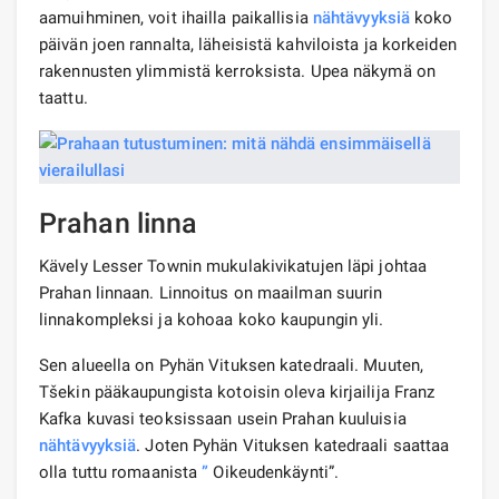
aamuihminen, voit ihailla paikallisia
nähtävyyksiä
koko
päivän joen rannalta, läheisistä kahviloista ja korkeiden
rakennusten ylimmistä kerroksista. Upea näkymä on
taattu.
Prahan linna
Kävely Lesser Townin mukulakivikatujen läpi johtaa
Prahan linnaan. Linnoitus on maailman suurin
linnakompleksi ja kohoaa koko kaupungin yli.
Sen alueella on Pyhän Vituksen katedraali. Muuten,
Tšekin pääkaupungista kotoisin oleva kirjailija Franz
Kafka kuvasi teoksissaan usein Prahan kuuluisia
nähtävyyksiä
. Joten Pyhän Vituksen katedraali saattaa
olla tuttu romaanista
”
Oikeudenkäynti”.