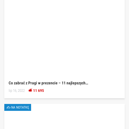
Co zabrać z Pragi w prezencie – 11 najlepszych…
lip 16, 2022
11 695
✍ NA NOTATKĘ