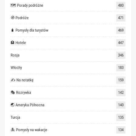
🗺 Porady podróżne
480
🧭 Podróże
471
🧳 Pomysły dla turystów
469
🏨 Hotele
447
Rosja
346
Włochy
183
✍ Na notatkę
159
🎭 Rozrywka
142
🌏 Ameryka Północna
140
Turcja
135
🏝 Pomysły na wakacje
134