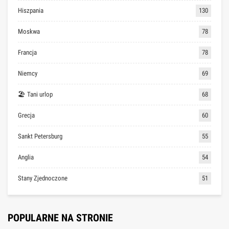
Hiszpania
130
Moskwa
78
Francja
78
Niemcy
69
🏖 Tani urlop
68
Grecja
60
Sankt Petersburg
55
Anglia
54
Stany Zjednoczone
51
POPULARNE NA STRONIE