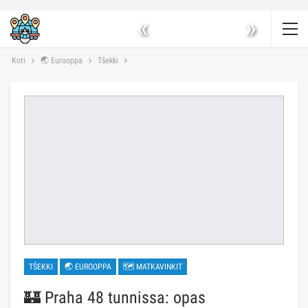
«
»
Koti
🌏 Eurooppa
Tšekki
TŠEKKI
🌏 EUROOPPA
🗺 MATKAVINKIT
🏰 Praha 48 tunnissa: opas