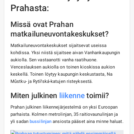
Prahasta:
Missä ovat Prahan
matkailuneuvontakeskukset?
Matkailuneuvontakeskukset sijaitsevat useissa
kohdissa. Yksi niistä sijaitsee aivan Vanhankaupungin
aukiolla. Sen vastaanotti vanha raatihuone.
Venceslauksen aukiolla on toinen kioskissa aukion
keskellä. Toinen löytyy kaupungin keskustasta, Na
Můstku- ja Rytířská-katujen risteyksestä.
Miten julkinen
liikenne
toimii?
Prahan julkinen liikennejärjestelmä on yksi Euroopan
parhaista. Kolmen metrolinjan, 35 raitiovaunulinjan ja
yli sadan
bussilinjan
ansiosta pääset aina minne haluat.