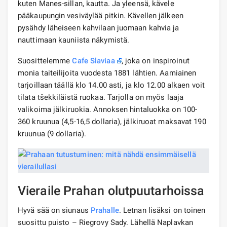
kuten Manes-sillan, kautta. Ja yleensä, kävele
pääkaupungin vesiväylää pitkin. Kävellen jälkeen
pysähdy läheiseen kahvilaan juomaan kahvia ja
nauttimaan kauniista näkymistä.
Suosittelemme
Cafe Slaviaa
, joka on inspiroinut
monia taiteilijoita vuodesta 1881 lähtien. Aamiainen
tarjoillaan täällä klo 14.00 asti, ja klo 12.00 alkaen voit
tilata tšekkiläistä ruokaa. Tarjolla on myös laaja
valikoima jälkiruokia. Annoksen hintaluokka on 100-
360 kruunua (4,5-16,5 dollaria), jälkiruoat maksavat 190
kruunua (9 dollaria).
Vieraile Prahan olutpuutarhoissa
Hyvä sää on siunaus
Prahalle
. Letnan lisäksi on toinen
suosittu puisto – Riegrovy Sady. Lähellä Naplavkan