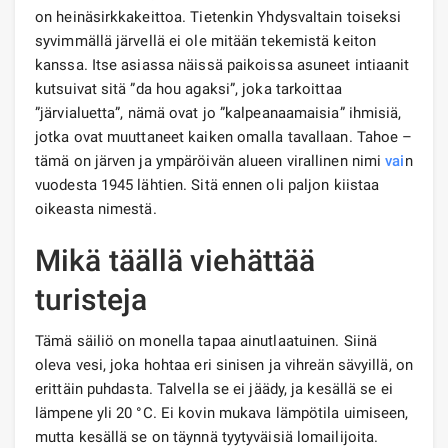
on heinäsirkkakeittoa. Tietenkin Yhdysvaltain toiseksi
syvimmällä järvellä ei ole mitään tekemistä keiton
kanssa. Itse asiassa näissä paikoissa asuneet intiaanit
kutsuivat sitä ”da hou agaksi”, joka tarkoittaa
”järvialuetta”, nämä ovat jo ”kalpeanaamaisia” ihmisiä,
jotka ovat muuttaneet kaiken omalla tavallaan. Tahoe –
tämä on järven ja ympäröivän alueen virallinen nimi
vai
n
vuodesta 1945 lähtien. Sitä ennen oli paljon kiistaa
oikeasta nimestä.
Mikä täällä viehättää
turisteja
Tämä säiliö on monella tapaa ainutlaatuinen. Siinä
oleva vesi, joka hohtaa eri sinisen ja vihreän sävyillä, on
erittäin puhdasta. Talvella se ei jäädy, ja kesällä se ei
lämpene yli 20 °C. Ei kovin mukava lämpötila uimiseen,
mutta kesällä se on täynnä tyytyväisiä lomailijoita.