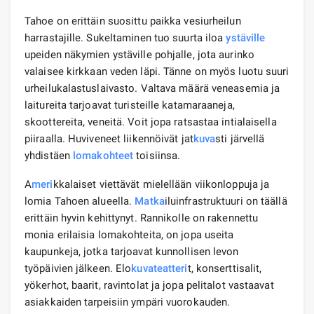
Tahoe on erittäin suosittu paikka vesiurheilun
harrastajille. Sukeltaminen tuo suurta iloa
ystäville
upeiden näkymien ystäville pohjalle, jota aurinko
valaisee kirkkaan veden läpi. Tänne on myös luotu suuri
urheilukalastuslaivasto. Valtava määrä veneasemia ja
laitureita tarjoavat turisteille katamaraaneja,
skoottereita, veneitä. Voit jopa ratsastaa intialaisella
piiraalla. Huviveneet liikennöivät jat
kuva
sti järvellä
yhdistäen
lomakohteet
toisiinsa.
A
meri
kkalaiset viettävät mielellään viikonloppuja ja
lomia Tahoen alueella.
Matka
iluinfrastruktuuri on täällä
erittäin hyvin kehittynyt. Rannikolle on rakennettu
monia erilaisia ​​lomakohteita, on jopa useita
kaupunkeja, jotka tarjoavat kunnollisen levon
työpäivien jälkeen. Elo
kuva
teatteri
t, konserttisalit,
yökerhot, baarit, ravintolat ja jopa pelitalot vastaavat
asiakkaiden tarpeisiin ympäri vuorokauden.