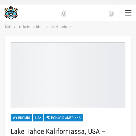
«
»
Koti
🧳 Turistien ideat
✍ Huomio
✍ HUOMIO
USA
🌏 POHJOIS-AMERIKKA
Lake Tahoe Kaliforniassa, USA –