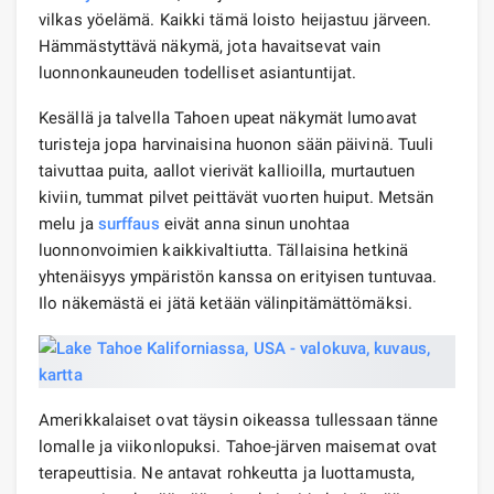
vilkas yöelämä. Kaikki tämä loisto heijastuu järveen.
Hämmästyttävä näkymä, jota havaitsevat vain
luonnonkauneuden todelliset asiantuntijat.
Kesällä ja talvella Tahoen upeat näkymät lumoavat
turisteja jopa harvinaisina huonon sään päivinä. Tuuli
taivuttaa puita, aallot vierivät kallioilla, murtautuen
kiviin, tummat pilvet peittävät vuorten huiput. Metsän
melu ja
surffaus
eivät anna sinun unohtaa
luonnonvoimien kaikkivaltiutta. Tällaisina hetkinä
yhtenäisyys ympäristön kanssa on erityisen tuntuvaa.
Ilo näkemästä ei jätä ketään välinpitämättömäksi.
Amerikkalaiset ovat täysin oikeassa tullessaan tänne
lomalle ja viikonlopuksi. Tahoe-järven maisemat ovat
terapeuttisia. Ne antavat rohkeutta ja luottamusta,