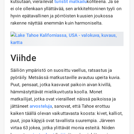
kutsutaan, vierailevat
turistit
matkailu
kohteena. Ja se
ei ole ollenkaan yllättävää, sen arkkitehtoninen tyyli on
hyvin epätavallinen ja pörröisten kuusien joukossa
rakenne näyttää enemmän kuin harmoniselta.
Viihde
Säiliön ympäristö on suosittu vaellus, ratsastus ja
pyöräily. Metsässä matkustaville avautuu upeita kuvia.
Puut, pensaat, jotka kasvavat paikoin aivan kivillä,
hämmästyttävät mielikuvitusta koolla. Monet
matkailijat, jotka ovat vierailleet näissä paikoissa ja
jättäneet
arvosteluja
, sanovat, että Tahoe erottuu
kaiken täällä olevan vaikuttavasta koosta: kivet, kalliot,
puut, jopa käpyjä ovat tavallista suurempia. Järveen
virtaa 63 jokea, jotka ylittävät monia esteitä. Niiden