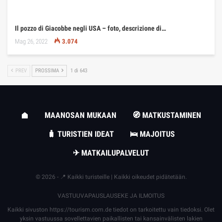
Il pozzo di Giacobbe negli USA – foto, descrizione di…
Mag 26, 2022
3.074
PREV
PROSSIMA
1 di 643
MAANOSAN MUKAAN
🧭 MATKUSTAMINEN
🧳 TURISTIEN IDEAT
🛌 MAJOITUS
✈ MATKAILUPALVELUT
© 2026 - 📍 Kaikki turisteille | Kaikki oikeudet pidätetään.
VASTUUVAPAUSLAUSEKE JA ILMOITUS
Kaikki sivuston
https://tourism.com.de
tiedot on tarkoitettu vain tiedoksi. Olet
yksin vastuussa sovellettavien paikallisten tai kansainvälisten lakien