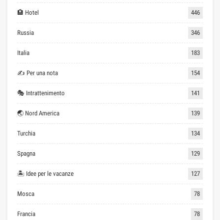
🏨 Hotel
446
Russia
346
Italia
183
✍ Per una nota
154
🎭 Intrattenimento
141
🌏 Nord America
139
Turchia
134
Spagna
129
🏝 Idee per le vacanze
127
Mosca
78
Francia
78