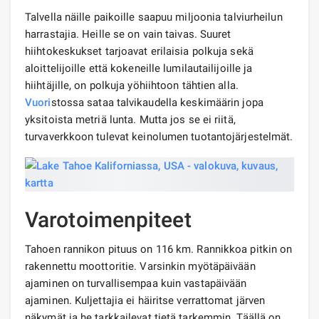
Talvella näille paikoille saapuu miljoonia talviurheilun
harrastajia. Heille se on vain taivas. Suuret
hiihtokeskukset tarjoavat erilaisia ​​polkuja sekä
aloittelijoille että kokeneille lumilautailijoille ja
hiihtäjille, on polkuja yöhiihtoon tähtien alla.
Vuori
stossa sataa talvikaudella keskimäärin jopa
yksitoista metriä lunta. Mutta jos se ei riitä,
turvaverkkoon tulevat keinolumen tuotantojärjestelmät.
Varotoimenpiteet
Tahoen rannikon pituus on 116 km. Rannikkoa pitkin on
rakennettu moottoritie. Varsinkin myötäpäivään
ajaminen on turvallisempaa kuin vastapäivään
ajaminen. Kuljettajia ei häiritse verrattomat järven
näkymät ja he tarkkailevat tietä tarkemmin. Täällä on