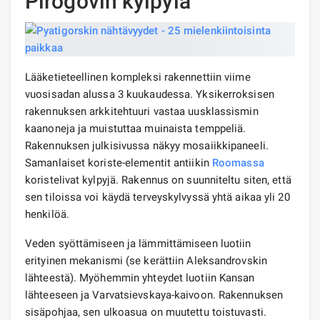
Pirogovin kylpylä
Lääketieteellinen kompleksi rakennettiin viime
vuosisadan alussa 3 kuukaudessa. Yksikerroksisen
rakennuksen arkkitehtuuri vastaa uusklassismin
kaanoneja ja muistuttaa muinaista temppeliä.
Rakennuksen julkisivussa näkyy mosaiikkipaneeli.
Samanlaiset koriste-elementit antiikin
Roomassa
koristelivat kylpyjä. Rakennus on suunniteltu siten, että
sen tiloissa voi käydä terveyskylvyssä yhtä aikaa yli 20
henkilöä.
Veden syöttämiseen ja lämmittämiseen luotiin
erityinen mekanismi (se kerättiin Aleksandrovskin
lähteestä). Myöhemmin yhteydet luotiin Kansan
lähteeseen ja Varvatsievskaya-kaivoon. Rakennuksen
sisäpohjaa, sen ulkoasua on muutettu toistuvasti.