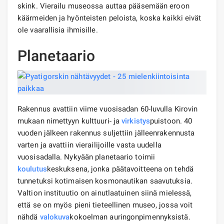
skink. Vierailu museossa auttaa pääsemään eroon
käärmeiden ja hyönteisten peloista, koska kaikki eivät
ole vaarallisia ihmisille.
Planetaario
Rakennus avattiin viime vuosisadan 60-luvulla Kirovin
mukaan nimettyyn kulttuuri- ja
virkistys
puistoon. 40
vuoden jälkeen rakennus suljettiin jälleenrakennusta
varten ja avattiin vierailijoille vasta uudella
vuosisadalla. Nykyään planetaario toimii
koulutus
keskuksena, jonka päätavoitteena on tehdä
tunnetuksi kotimaisen kosmonautikan saavutuksia.
Valtion instituutio on ainutlaatuinen siinä mielessä,
että se on myös pieni tieteellinen museo, jossa voit
nähdä
valokuva
kokoelman auringonpimennyksistä.