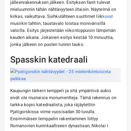
jälleenrakennuksen jälkeen. Esityksen fanit tulevat
mieluummin tähän nähtävyyteen iltaisin. Näytelmä on
kirkas, vaikuttava. Suihkulähteen suuttimet liik
kuvat
musiikin tahtiin, taustavalo loistaa monivärisillä
valoilla. Esitys järjestetään viikonloppuisin lämpimän
kauden aikana. Jokainen esitys kestää 10 minuuttia,
jonka jälkeen on puolen tunnin tauko.
Spasskin katedraali
Kaupungin tärkein temppeli ja sitä ympäröivä aukio
eivät ole muinaisia ​​monumentteja. Tämä rakennus on
tarkka kopio katedraalista, joka räjäytettiin
Pjatigorskissa viime vuosisadan 30-luvulla.
Ensimmäisen temppelin rakentaminen liittyy
Romanovien kuninkaalliseen dynastiaan, Nikolai I