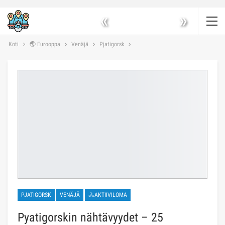
«
»
Koti
🌏 Eurooppa
Venäjä
Pjatigorsk
PJATIGORSK
VENÄJÄ
🚴AKTIIVILOMA
Pyatigorskin nähtävyydet – 25