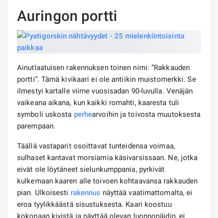
Auringon portti
Ainutlaatuisen rakennuksen toinen nimi: ”Rakkauden
portti”. Tämä kivikaari ei ole antiikin muistomerkki. Se
ilmestyi kartalle viime vuosisadan 90-luvulla. Venäjän
vaikeana aikana, kun kaikki romahti, kaaresta tuli
symboli uskosta
perhe
arvoihin ja toivosta muutoksesta
parempaan.
Täällä vastaparit osoittavat tunteidensa voimaa,
sulhaset kantavat morsiamia käsivarsissaan. Ne, jotka
eivät ole löytäneet sielunkumppania, pyrkivät
kulkemaan kaaren alle toivoen kohtaavansa rakkauden
pian. Ulkoisesti
rakennus
näyttää vaatimattomalta, ei
eroa tyylikkäästä sisustuksesta. Kaari koostuu
kokonaan kivistä ja näyttää olevan luonnonäidin, ei