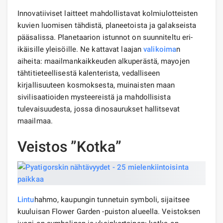
Innovatiiviset laitteet mahdollistavat kolmiulotteisten
kuvien luomisen tähdistä, planeetoista ja galakseista
pääsalissa. Planetaarion istunnot on suunniteltu eri-
ikäisille yleisöille. Ne kattavat laajan
valikoima
n
aiheita: maailmankaikkeuden alkuperästä, mayojen
tähtitieteellisestä kalenterista, vedalliseen
kirjallisuuteen kosmoksesta, muinaisten maan
sivilisaatioiden mysteereistä ja mahdollisista
tulevaisuudesta, jossa dinosaurukset hallitsevat
maailmaa.
Veistos ”Kotka”
Lintu
hahmo, kaupungin tunnetuin symboli, sijaitsee
kuuluisan Flower Garden -puiston alueella. Veistoksen