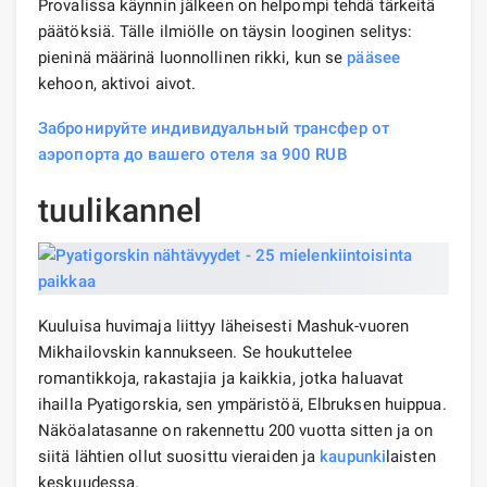
Provalissa käynnin jälkeen on helpompi tehdä tärkeitä
päätöksiä. Tälle ilmiölle on täysin looginen selitys:
pieninä määrinä luonnollinen rikki, kun se
pääsee
kehoon, aktivoi aivot.
Забронируйте индивидуальный трансфер от
аэропорта до вашего отеля за 900 RUB
tuulikannel
Kuuluisa huvimaja liittyy läheisesti Mashuk-vuoren
Mikhailovskin kannukseen. Se houkuttelee
romantikkoja, rakastajia ja kaikkia, jotka haluavat
ihailla Pyatigorskia, sen ympäristöä, Elbruksen huippua.
Näköalatasanne on rakennettu 200 vuotta sitten ja on
siitä lähtien ollut suosittu vieraiden ja
kaupunki
laisten
keskuudessa.