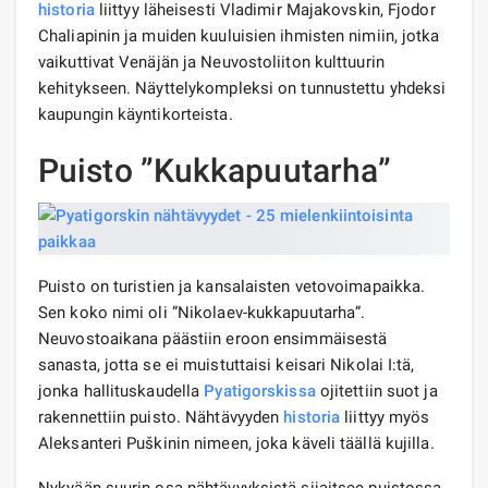
historia
liittyy läheisesti Vladimir Majakovskin, Fjodor
Chaliapinin ja muiden kuuluisien ihmisten nimiin, jotka
vaikuttivat Venäjän ja Neuvostoliiton kulttuurin
kehitykseen. Näyttelykompleksi on tunnustettu yhdeksi
kaupungin käyntikorteista.
Puisto ”Kukkapuutarha”
Puisto on turistien ja kansalaisten vetovoimapaikka.
Sen koko nimi oli ”Nikolaev-kukkapuutarha”.
Neuvostoaikana päästiin eroon ensimmäisestä
sanasta, jotta se ei muistuttaisi keisari Nikolai I:tä,
jonka hallituskaudella
Pyatigorskissa
ojitettiin suot ja
rakennettiin puisto. Nähtävyyden
historia
liittyy myös
Aleksanteri Puškinin nimeen, joka käveli täällä kujilla.
Nykyään suurin osa nähtävyyksistä sijaitsee puistossa,