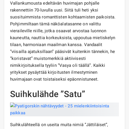
Vallankumousta edeltävän huvimajan pohjalle
rakennettiin 70-luvulla uusi. Siitä tuli heti yksi
suosituimmista romanttisten kohtaamisten paikoista.
Pohjimmiltaan tämä näköalatasanne on valittu
vieraileville niille, jotka osaavat arvostaa luonnon
kauneutta, nauttia korkeuksista, uppoutua mietiskelyn
tilaan, harmoniaan maailman kanssa. Vandaalit
”viisailla ajatuksillaan” pääsivät kuitenkin tännekin, he
”koristavat” muistomerkkiä aktiivisesti
nimikirjoituksella tyyliin ”Vasya oli täällä”. Kaikki
yritykset pysäyttää kirjoitusten ilmestyminen
huvimajaan ovat toistaiseksi epäonnistuneet.
Suihkulähde ”Satu”
Suihkulähteellä on useita muita nimiä ”Jättiläiset”,