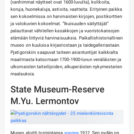
(vanhimmat näytteet ovat 1600-luvulta), kolikoita,
koruja, huonekaluja, astioita, vaatteita. Erityinen paikka
sen kokoelmissa on harvinaisten kirjojen, postikorttien
ja valokuvien kokoelmat. ”Ikuisuuden säilyttäjät”
palauttavat vähitellen kasakkojen ja vuoristokansojen
elämään liittyviä harvinaisuuksia. Paikallishistoriallinen
museo on kuuluisa kirjastostaan ​​ja taidegalleriastaan.
Pjatigorskiin saapuvat taiteen asiantuntijat kaikkialta
maailmasta katsomaan 1700-1900-luvun venäläisten ja
ulkomaisten taiteilijoiden, alkuperäisten nykymestarien
maalauksia.
State Museum-Reserve
M.Yu. Lermontov
Museo aloitti toimintansa
vuonna
1912. Sen sydän on