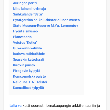
Auringon portti
kiinalainen huvimaja
Suihkulähde ”Satu”
Pyatigorskin paikallishistoriallinen museo
State Museum-Reserve M.Yu. Lermontov
Hyönteismuseo
Planetaario
Veistos ”Kotka”
Gukasovin kahvila
laulava suihkulähde
Spasskin katedraali
Kirovin puisto
Pirogovin kylpylä
Komsomolsky puisto
Neliöi ne. L.N. Tolstoi
Kansalliset kylpylät
Italia
vai
kutti suuresti lomakaupungin arkkitehtuuriin ja