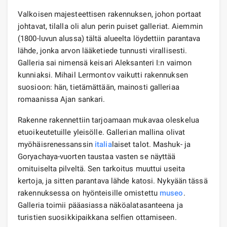
Valkoisen majesteettisen rakennuksen, johon portaat
johtavat, tilalla oli alun perin puiset galleriat. Aiemmin
(1800-luvun alussa) tältä alueelta löydettiin parantava
lähde, jonka arvon lääketiede tunnusti virallisesti.
Galleria sai nimensä keisari Aleksanteri I:n vaimon
kunniaksi. Mihail Lermontov vaikutti rakennuksen
suosioon: hän, tietämättään, mainosti galleriaa
romaanissa Ajan sankari.
Rakenne rakennettiin tarjoamaan mukavaa oleskelua
etuoikeutetuille yleisölle. Gallerian mallina olivat
myöhäisrenessanssin
italia
laiset talot. Mashuk- ja
Goryachaya-vuorten taustaa vasten se näyttää
omituiselta pilveltä. Sen tarkoitus muuttui useita
kertoja, ja sitten parantava lähde katosi. Nykyään tässä
rakennuksessa on hyönteisille omistettu
museo
.
Galleria toimii pääasiassa näköalatasanteena ja
turistien suosikkipaikkana selfien ottamiseen.