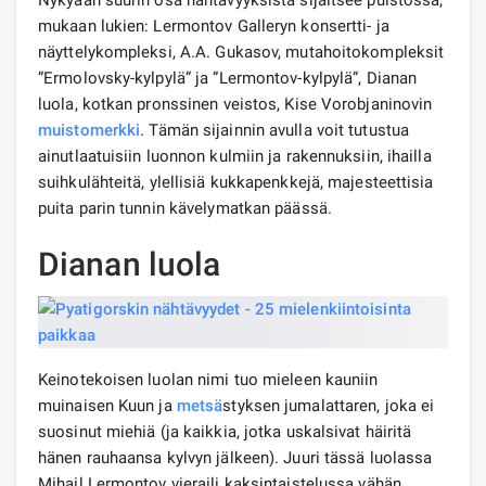
mukaan lukien: Lermontov Galleryn konsertti- ja
näyttelykompleksi, A.A. Gukasov, mutahoitokompleksit
”Ermolovsky-kylpylä” ja ”Lermontov-kylpylä”, Dianan
luola, kotkan pronssinen veistos, Kise Vorobjaninovin
muistomerkki
. Tämän sijainnin avulla voit tutustua
ainutlaatuisiin luonnon kulmiin ja rakennuksiin, ihailla
suihkulähteitä, ylellisiä kukkapenkkejä, majesteettisia
puita parin tunnin kävelymatkan päässä.
Dianan luola
Keinotekoisen luolan nimi tuo mieleen kauniin
muinaisen Kuun ja
metsä
styksen jumalattaren, joka ei
suosinut miehiä (ja kaikkia, jotka uskalsivat häiritä
hänen rauhaansa kylvyn jälkeen). Juuri tässä luolassa
Mihail Lermontov vieraili kaksintaistelussa vähän