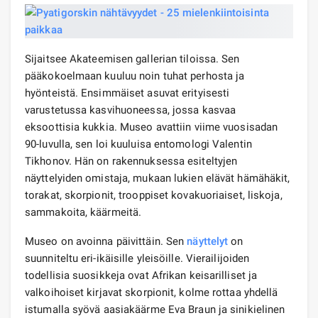
Sijaitsee Akateemisen gallerian tiloissa. Sen
pääkokoelmaan kuuluu noin tuhat perhosta ja
hyönteistä. Ensimmäiset asuvat erityisesti
varustetussa kasvihuoneessa, jossa kasvaa
eksoottisia kukkia. Museo avattiin viime vuosisadan
90-luvulla, sen loi kuuluisa entomologi Valentin
Tikhonov. Hän on rakennuksessa esiteltyjen
näyttelyiden omistaja, mukaan lukien elävät hämähäkit,
torakat, skorpionit, trooppiset kovakuoriaiset, liskoja,
sammakoita, käärmeitä.
Museo on avoinna päivittäin. Sen
näyttelyt
on
suunniteltu eri-ikäisille yleisöille. Vierailijoiden
todellisia suosikkeja ovat Afrikan keisarilliset ja
valkoihoiset kirjavat skorpionit, kolme rottaa yhdellä
istumalla syövä aasiakäärme Eva Braun ja sinikielinen