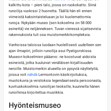
kalkittu kota – pieni talo, jossa on ruokokatto. Siinä
runoilija vuokrasi 2 huonetta. Täällä hän eli ennen
viimeistä kaksintaisteluaan ja loi kuolemattomia
runoja. Nykyään museo (sen kokoelma on 58 000
esinettä) vie neljänneksen. Tuvan vieressä sijaitsevista
rakennuksista tuli osa muistomerkkikompleksia.
Vanhoissa taloissa luodaan huolellisesti uudelleen sen
ajan ilmapiiri, jolloin runoilija asui Pyatigorskissa.
Museon kokoelmien pääarvo: ne koostuvat aidoista
esineistä, jotka kuuluivat venäläisen kirjallisuuden
neroille. Muistomerkin alueella on pysyviä näyttelyitä,
joissa voit
nähdä
Lermontovin käsikirjoituksia,
muotokuvia ja veistoksia legendaarisesta persoonasta,
kuvituskokoelmia runoilijan teoksille, kuunnella hänen
runoihinsa kirjoitettua musiikkia.
Hyönteismuseo