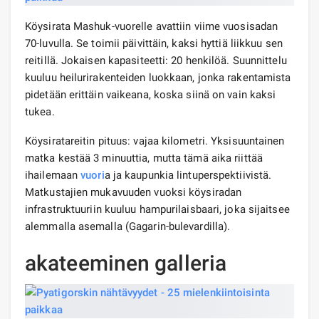
Köysirata Mashuk-vuorelle avattiin viime vuosisadan
70-luvulla. Se toimii päivittäin, kaksi hyttiä liikkuu sen
reitillä. Jokaisen kapasiteetti: 20 henkilöä. Suunnittelu
kuuluu heilurirakenteiden luokkaan, jonka rakentamista
pidetään erittäin vaikeana, koska siinä on vain kaksi
tukea.
Köysiratareitin pituus: vajaa kilometri. Yksisuuntainen
matka kestää 3 minuuttia, mutta tämä aika riittää
ihailemaan
vuori
a ja kaupunkia lintuperspektiivistä.
Matkustajien mukavuuden vuoksi köysiradan
infrastruktuuriin kuuluu hampurilaisbaari, joka sijaitsee
alemmalla asemalla (Gagarin-bulevardilla).
akateeminen galleria