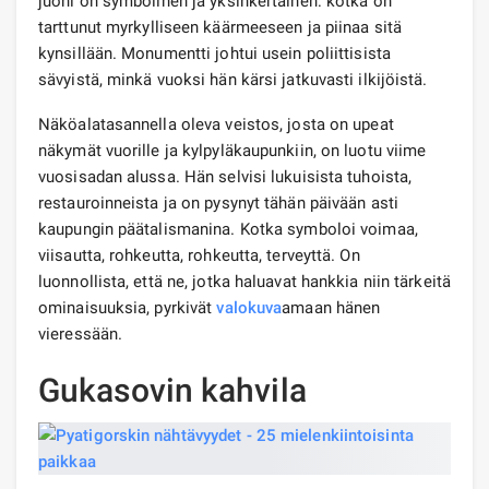
juoni on symbolinen ja yksinkertainen: kotka on
tarttunut myrkylliseen käärmeeseen ja piinaa sitä
kynsillään. Monumentti johtui usein poliittisista
sävyistä, minkä vuoksi hän kärsi jatkuvasti ilkijöistä.
Näköalatasannella oleva veistos, josta on upeat
näkymät vuorille ja kylpyläkaupunkiin, on luotu viime
vuosisadan alussa. Hän selvisi lukuisista tuhoista,
restauroinneista ja on pysynyt tähän päivään asti
kaupungin päätalismanina. Kotka symboloi voimaa,
viisautta, rohkeutta, rohkeutta, terveyttä. On
luonnollista, että ne, jotka haluavat hankkia niin tärkeitä
ominaisuuksia, pyrkivät
valokuva
amaan hänen
vieressään.
Gukasovin kahvila