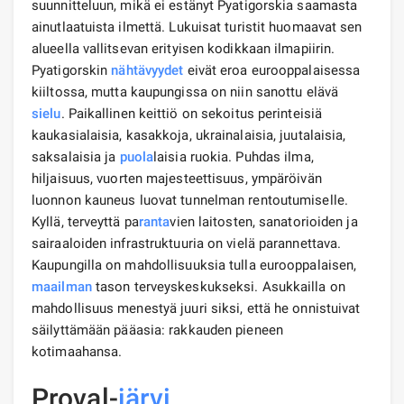
suunnitteluun, mikä ei estänyt Pyatigorskia saamasta
ainutlaatuista ilmettä. Lukuisat turistit huomaavat sen
alueella vallitsevan erityisen kodikkaan ilmapiirin.
Pyatigorskin
nähtävyydet
eivät eroa eurooppalaisessa
kiiltossa, mutta kaupungissa on niin sanottu elävä
sielu
. Paikallinen keittiö on sekoitus perinteisiä
kaukasialaisia, kasakkoja, ukrainalaisia, juutalaisia,
saksalaisia ​​ja
puola
laisia ​​ruokia. Puhdas ilma,
hiljaisuus, vuorten majesteettisuus, ympäröivän
luonnon kauneus luovat tunnelman rentoutumiselle.
Kyllä, terveyttä pa
ranta
vien laitosten, sanatorioiden ja
sairaaloiden infrastruktuuria on vielä parannettava.
Kaupungilla on mahdollisuuksia tulla eurooppalaisen,
maailman
tason terveyskeskukseksi. Asukkailla on
mahdollisuus menestyä juuri siksi, että he onnistuivat
säilyttämään pääasia: rakkauden pieneen
kotimaahansa.
Proval-
järvi