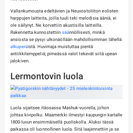
Vallankumousta edeltävien ja Neuvostoliiton eolisten
harppujen laitteita, joilla tuuli teki melodisia ääniä, ei
ole säilynyt. Ne korvattiin akustisilla laitteilla.
Rakennetta kunnostettiin
sää
nnöllisesti, minkä
ansiosta se pysyi ulkonäöllään mahdollisimman lähellä
alkuperä
istä. Huvimaja muistuttaa pientä
antiikkitemppeliä; pimeässä valot tekevät siitä upean
jalokiven.
Lermontovin luola
Luola sijaitsee itäosassa Mashuk-vuorella, johon
johtaa kivipolku. Maamerkki ilmestyi kaupungin kartalle
1800-luvun ensimmäisellä puoliskolla. Aluksi tässä
paikassa oli luonnollinen luola. Sitä laajennettiin ja se