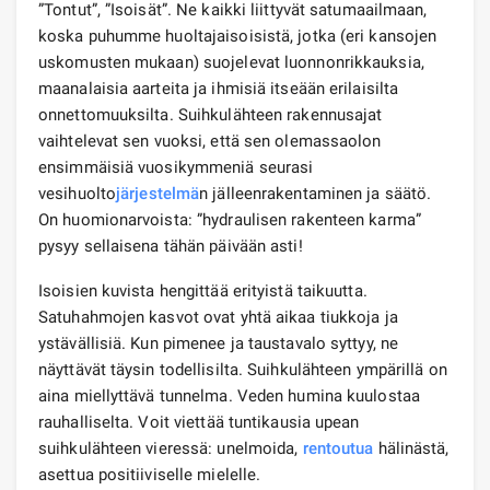
”Tontut”, ”Isoisät”. Ne kaikki liittyvät satumaailmaan,
koska puhumme huoltajaisoisistä, jotka (eri kansojen
uskomusten mukaan) suojelevat luonnonrikkauksia,
maanalaisia ​​aarteita ja ihmisiä itseään erilaisilta
onnettomuuksilta. Suihkulähteen rakennusajat
vaihtelevat sen vuoksi, että sen olemassaolon
ensimmäisiä vuosikymmeniä seurasi
vesihuolto
järjestelmä
n jälleenrakentaminen ja säätö.
On huomionarvoista: ”hydraulisen rakenteen karma”
pysyy sellaisena tähän päivään asti!
Isoisien kuvista hengittää erityistä taikuutta.
Satuhahmojen kasvot ovat yhtä aikaa tiukkoja ja
ystävällisiä. Kun pimenee ja taustavalo syttyy, ne
näyttävät täysin todellisilta. Suihkulähteen ympärillä on
aina miellyttävä tunnelma. Veden humina kuulostaa
rauhalliselta. Voit viettää tuntikausia upean
suihkulähteen vieressä: unelmoida,
rentoutua
hälinästä,
asettua positiiviselle mielelle.