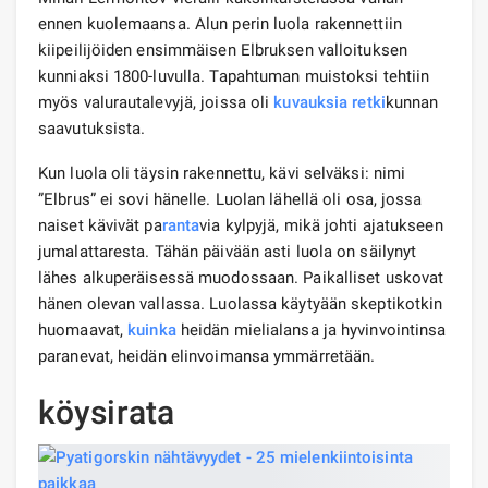
ennen kuolemaansa. Alun perin luola rakennettiin
kiipeilijöiden ensimmäisen Elbruksen valloituksen
kunniaksi 1800-luvulla. Tapahtuman muistoksi tehtiin
myös valurautalevyjä, joissa oli
kuvauksia
retki
kunnan
saavutuksista.
Kun luola oli täysin rakennettu, kävi selväksi: nimi
”Elbrus” ei sovi hänelle. Luolan lähellä oli osa, jossa
naiset kävivät pa
ranta
via kylpyjä, mikä johti ajatukseen
jumalattaresta. Tähän päivään asti luola on säilynyt
lähes alkuperäisessä muodossaan. Paikalliset uskovat
hänen olevan vallassa. Luolassa käytyään skeptikotkin
huomaavat,
kuinka
heidän mielialansa ja hyvinvointinsa
paranevat, heidän elinvoimansa ymmärretään.
köysirata