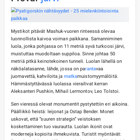
Mystikot pitävät Mashuk-vuoren rinteessä olevaa
luonnollista kaivoa voiman paikkana. Samanniminen
luola, jonka pohjassa on 11 metriä syvä turkoosi järvi,
muistuttaa muodoltaan suppiloa. Sinne johtaa 50
metriä pitkä keinotekoinen tunneli. Luolan lähellä on
näköalatasanne, lähde, jossa on pa
ranta
vaa
juomavettä, kahviloita ja
matka
muistomyymälöitä.
Hämmästyttävässä luolassa vierailivat kerran
Aleksanteri Pushkin, Mihail Lermontov, Leo Tolstoi.
Sen vieressä olevat monumentit pystytettiin eri aikoina.
Päällikkö heistä: leijonat ja Ostap Bender. Monet
uskovat, että ”suuren strategin” veistoksen
koskettaminen tuo vaurautta. Luolan ikonit ovat
moderneja kopioita ihmekuvista. Turistit myöntävät: