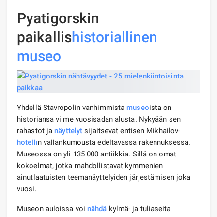
Pyatigorskin
paikallis
historiallinen
museo
Yhdellä Stavropolin vanhimmista
museo
ista on
historiansa viime vuosisadan alusta. Nykyään sen
rahastot ja
näyttelyt
sijaitsevat entisen Mikhailov-
hotelli
n vallankumousta edeltävässä rakennuksessa.
Museossa on yli 135 000 antiikkia. Sillä on omat
kokoelmat, jotka mahdollistavat kymmenien
ainutlaatuisten teemanäyttelyiden järjestämisen joka
vuosi.
Museon auloissa voi
nähdä
kylmä- ja tuliaseita