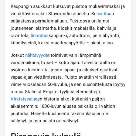
Kaupungin asukkaat kutsuvat puistoa mukavimmaksi ja
viehättävimmäksi Stavropolin alueella. Se
valita
an
pääasiassa perhelomailuun. Puistossa on lampi
joutseneen, eläintarha, kioskit makeisilla, kahvila ja
ravintola,
linnoitus
kaupunki, autodromi, peililabyrintti,
kiipeilyseinä, kaksi maailmanpyörää – pieni ja iso.
Jotkut
nähtävyydet
toimivat vain lämpimänä
vuodenaikana, toiset – koko ajan. Talvella täällä on
avoinna luistinrata, jossa lapset ja aikuiset nauttivat
vapaa-ajan viettämisestä. Puisto avattiin virallisesti
viime vuosisadan 50-luvulla, ja sen suunnittelusta löytyy
monia Stalinist Empire -tyylisiä elementtejä.
Virkistysalue
en historia alkoi kuitenkin paljon
aikaisemmin: 1800-luvun alussa paikalla oli valtion
puutarha. Hänelle kuuluneita rakennuksia ei ole
säilynyt, ja osa puista on säilynyt.