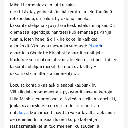
Mihail Lermontov ei ollut kuuluisa
enkelikäyttäytymisestään: hän erottui mielettömästä
rohkeudesta, oli peluri, byrokratia, innokas
kaksintaistelija ja syövyttävä keskustelukumppani. On
olemassa legendoja: hän tiesi kuolemansa päivän ja
tunnin, joten hänellä oli kiire kokeilla kaikkea
elämässä. Yksi asia tiedetään varmasti:
Pietari
n
ennustaja Charlotte Kirchhoff ennusti runoilijalle
Kaukasuksen matkan olevan viimeinen ja nimesi toisen
kaksintaistelijan merkit. Lermontov kieltäytyi
uskomasta, mutta Frau ei erehtynyt.
Lopulta kohtalokas aukio saapui kaupunkiin.
Väliaikaisia ​​monumentteja pystytettiin useita kertoja
tälle Mashuk-vuoren osalle. Nykyään siellä on obeliski,
jonka syvennykseen on sijoitettu Lermontovin
rinta
kuva
. Monumentti näyttää vaikuttavalta. Jokainen
sen elementti, mukaan lukien korppikotkat ja
raskasmetalliketjut, tuo mieleen ikuisuuden ja