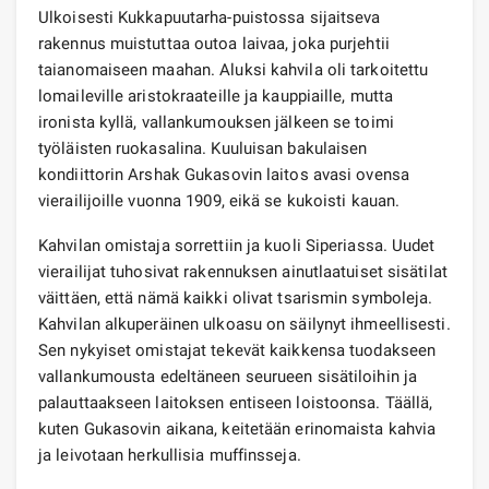
Ulkoisesti Kukkapuutarha-puistossa sijaitseva
rakennus muistuttaa outoa laivaa, joka purjehtii
taianomaiseen maahan. Aluksi kahvila oli tarkoitettu
lomaileville aristokraateille ja kauppiaille, mutta
ironista kyllä, vallankumouksen jälkeen se toimi
työläisten ruokasalina. Kuuluisan bakulaisen
kondiittorin Arshak Gukasovin laitos avasi ovensa
vierailijoille vuonna 1909, eikä se kukoisti kauan.
Kahvilan omistaja sorrettiin ja kuoli Siperiassa. Uudet
vierailijat tuhosivat rakennuksen ainutlaatuiset sisätilat
väittäen, että nämä kaikki olivat tsarismin symboleja.
Kahvilan alkuperäinen ulkoasu on säilynyt ihmeellisesti.
Sen nykyiset omistajat tekevät kaikkensa tuodakseen
vallankumousta edeltäneen seurueen sisätiloihin ja
palauttaakseen laitoksen entiseen loistoonsa. Täällä,
kuten Gukasovin aikana, keitetään erinomaista kahvia
ja leivotaan herkullisia muffinsseja.