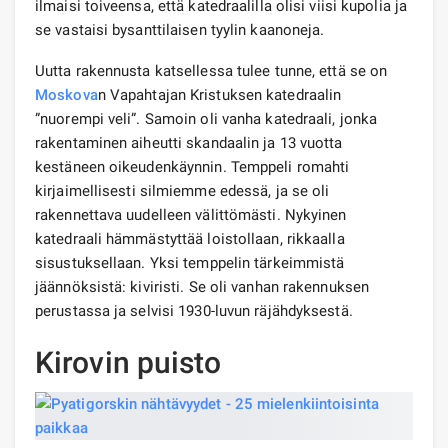
ilmaisi toiveensa, että katedraalilla olisi viisi kupolia ja
se vastaisi bysanttilaisen tyylin kaanoneja.
Uutta rakennusta katsellessa tulee tunne, että se on
Moskova
n Vapahtajan Kristuksen katedraalin
”nuorempi veli”. Samoin oli vanha katedraali, jonka
rakentaminen aiheutti skandaalin ja 13 vuotta
kestäneen oikeudenkäynnin. Temppeli romahti
kirjaimellisesti silmiemme edessä, ja se oli
rakennettava uudelleen välittömästi. Nykyinen
katedraali hämmästyttää loistollaan, rikkaalla
sisustuksellaan. Yksi temppelin tärkeimmistä
jäännöksistä: kiviristi. Se oli vanhan rakennuksen
perustassa ja selvisi 1930-luvun räjähdyksestä.
Kirovin puisto