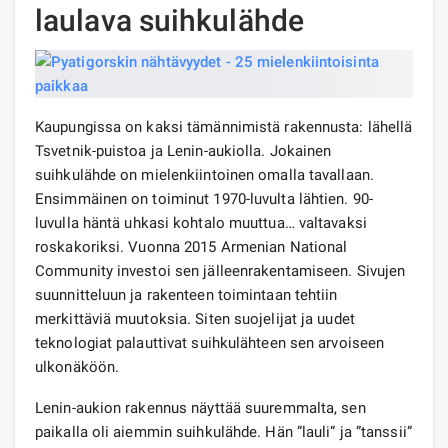
laulava suihkulähde
Kaupungissa on kaksi tämännimistä rakennusta: lähellä
Tsvetnik-puistoa ja Lenin-aukiolla. Jokainen
suihkulähde on mielenkiintoinen omalla tavallaan.
Ensimmäinen on toiminut 1970-luvulta lähtien. 90-
luvulla häntä uhkasi kohtalo muuttua… valtavaksi
roskakoriksi. Vuonna 2015 Armenian National
Community investoi sen jälleenrakentamiseen. Sivujen
suunnitteluun ja rakenteen toimintaan tehtiin
merkittäviä muutoksia. Siten suojelijat ja uudet
teknologiat palauttivat suihkulähteen sen arvoiseen
ulkonäköön.
Lenin-aukion rakennus näyttää suuremmalta, sen
paikalla oli aiemmin suihkulähde. Hän ”lauli” ja ”tanssii”