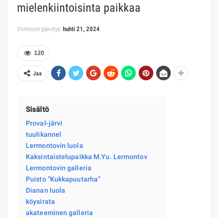
mielenkiintoisinta paikkaa
Viimeisin päivitys
huhti 21, 2024
120
Jaa
Sisältö
Proval-järvi
tuulikannel
Lermontovin luola
Kaksintaistelupaikka M.Yu. Lermontov
Lermontovin galleria
Puisto ”Kukkapuutarha”
Dianan luola
köysirata
akateeminen galleria