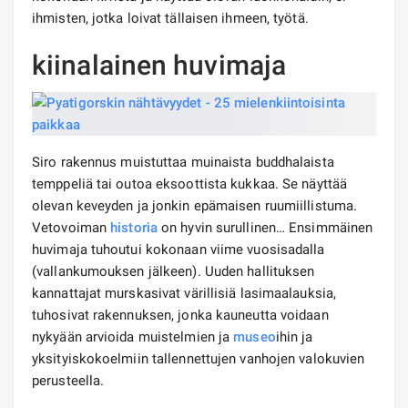
ihmisten, jotka loivat tällaisen ihmeen, työtä.
kiinalainen huvimaja
Siro rakennus muistuttaa muinaista buddhalaista
temppeliä tai outoa eksoottista kukkaa. Se näyttää
olevan keveyden ja jonkin epämaisen ruumiillistuma.
Vetovoiman
historia
on hyvin surullinen… Ensimmäinen
huvimaja tuhoutui kokonaan viime vuosisadalla
(vallankumouksen jälkeen). Uuden hallituksen
kannattajat murskasivat värillisiä lasimaalauksia,
tuhosivat rakennuksen, jonka kauneutta voidaan
nykyään arvioida muistelmien ja
museo
ihin ja
yksityiskokoelmiin tallennettujen vanhojen valokuvien
perusteella.