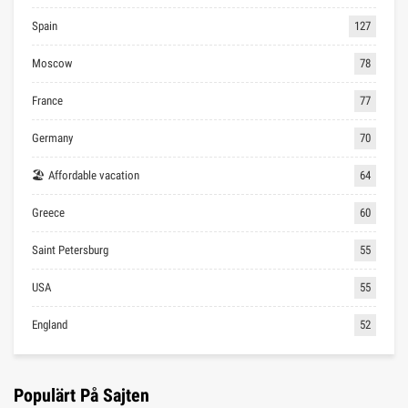
Spain
127
Moscow
78
France
77
Germany
70
🏖 Affordable vacation
64
Greece
60
Saint Petersburg
55
USA
55
England
52
Populärt På Sajten