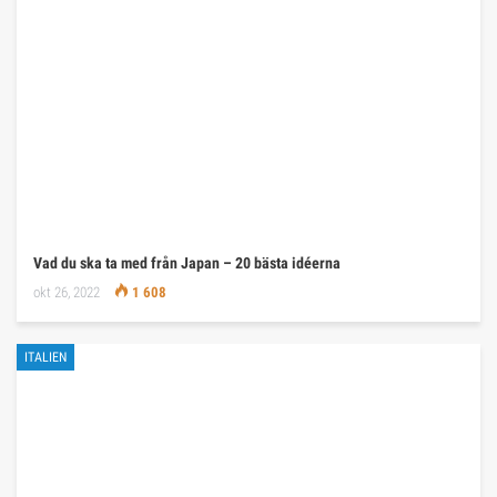
Vad du ska ta med från Japan – 20 bästa idéerna
okt 26, 2022
1 608
ITALIEN