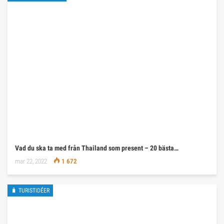
Vad du ska ta med från Thailand som present – 20 bästa…
mar 22, 2022
1 672
🧳 TURISTIDÉER