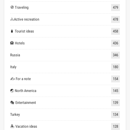
🧭 Traveling
479
🚴Active recreation
478
🧳 Tourist ideas
458
🏨 Hotels
436
Russia
346
Italy
180
✍ For a note
154
🌏 North America
145
🎭 Entertainment
139
Turkey
134
🏝 Vacation ideas
128