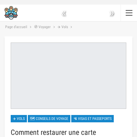
«
»
Page d'accueil
🧭 Voyager
✈️ Vols
✈️ VOLS
🗺 CONSEILS DE VOYAGE
🛂 VISAS ET PASSEPORTS
Comment restaurer une carte