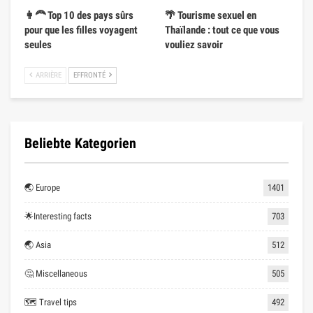
👩‍🦰 Top 10 des pays sûrs
🌴 Tourisme sexuel en
pour que les filles voyagent
Thaïlande : tout ce que vous
seules
vouliez savoir
ARRIÈRE
EFFRONTÉ
Beliebte Kategorien
🌏 Europe
1401
🌟Interesting facts
703
🌏 Asia
512
🤔 Miscellaneous
505
🗺 Travel tips
492