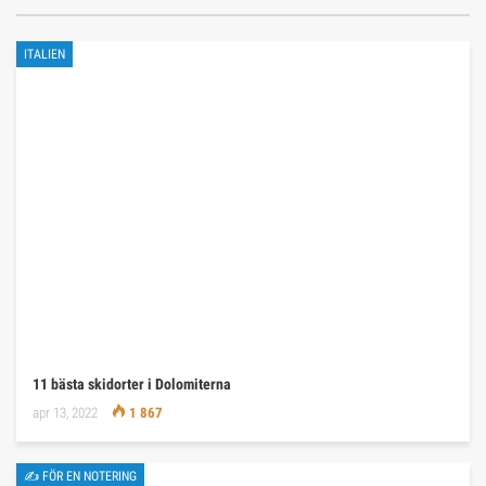
ITALIEN
11 bästa skidorter i Dolomiterna
apr 13, 2022
1 867
✍ FÖR EN NOTERING