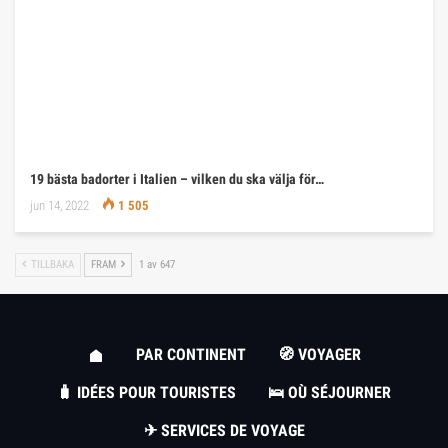
19 bästa badorter i Italien – vilken du ska välja för…
jun 14, 2022
1 505
TILLBAKA
FRAM
1 av 647
PAR CONTINENT
🧭 VOYAGER
🧳 IDÉES POUR TOURISTES
🛌 OÙ SÉJOURNER
✈ SERVICES DE VOYAGE