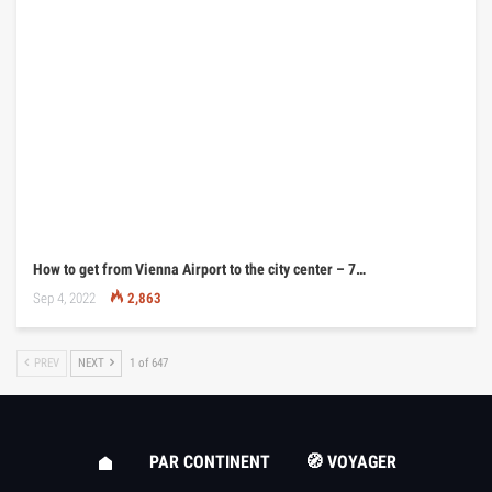
How to get from Vienna Airport to the city center – 7…
Sep 4, 2022
2,863
PREV
NEXT
1 of 647
PAR CONTINENT
🧭 VOYAGER