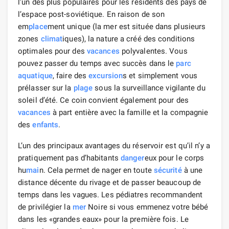
l’un des plus populaires pour les résidents des pays de
l’espace post-soviétique. En raison de son
em
place
ment unique (la mer est située dans plusieurs
zones
climat
iques), la nature a créé des conditions
optimales pour des
vacances
polyvalentes. Vous
pouvez passer du temps avec succès dans le
parc
aquatique
, faire des
excursion
s et simplement vous
prélasser sur la
plage
sous la surveillance vigilante du
soleil d’été. Ce coin convient également pour des
vacances
à part entière avec la famille et la compagnie
des
enfants
.
L’un des principaux avantages du réservoir est qu’il n’y a
pratiquement pas d’habitants
danger
eux pour le corps
hu
mai
n. Cela permet de nager en toute
sécurité
à une
distance décente du rivage et de passer beaucoup de
temps dans les vagues. Les pédiatres recommandent
de privilégier la
mer
Noire si vous emmenez votre bébé
dans les «grandes eaux» pour la première fois. Le