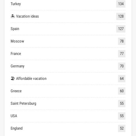
Turkey
134
🏝 Vacation ideas
128
Spain
127
Moscow
78
France
77
Germany
70
🏖 Affordable vacation
64
Greece
60
Saint Petersburg
55
USA
55
England
52