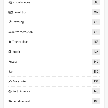
🤔 Miscellaneous
505
🗺 Travel tips
492
🧭 Traveling
479
🚴Active recreation
478
🧳 Tourist ideas
458
🏨 Hotels
436
Russia
346
Italy
180
✍ For a note
154
🌏 North America
145
🎭 Entertainment
139