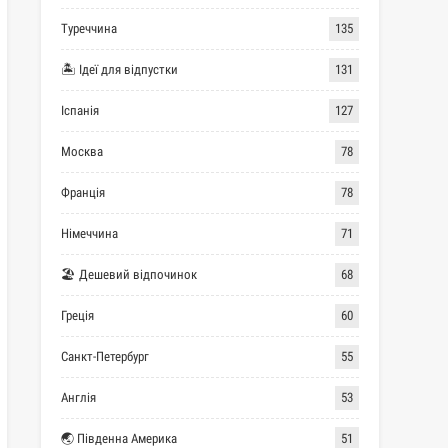
Туреччина
135
🏝 Ідеї для відпустки
131
Іспанія
127
Москва
78
Франція
78
Німеччина
71
🏖 Дешевий відпочинок
68
Греція
60
Санкт-Петербург
55
Англія
53
🌏 Південна Америка
51