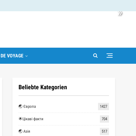
»
 DE VOYAGE
Beliebte Kategorien
🌏 Європа
1427
🌟Цікаві факти
704
🌏 Азія
517