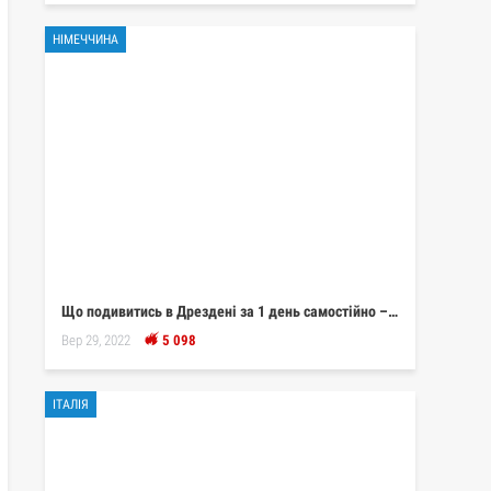
НІМЕЧЧИНА
Що подивитись в Дрездені за 1 день самостійно –…
Вер 29, 2022
5 098
ІТАЛІЯ