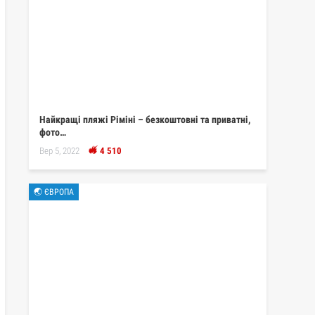
Найкращі пляжі Ріміні – безкоштовні та приватні,
фото…
Вер 5, 2022
4 510
🌏 ЄВРОПА