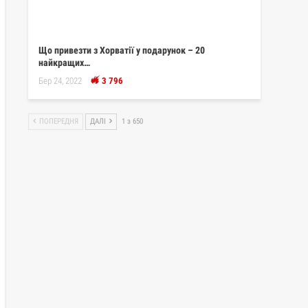
Що привезти з Хорватії у подарунок – 20
найкращих…
Бер 24, 2022
3 796
ПОПЕРЕДНЯ
ДАЛІ
1 з 650