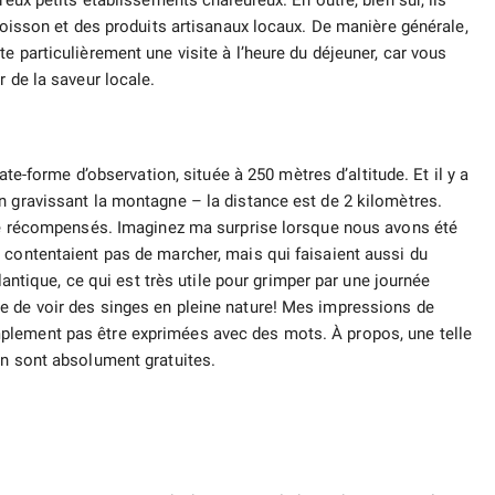
reux petits établissements chaleureux. En outre, bien sûr, ils
 poisson et des produits artisanaux locaux. De manière générale,
e particulièrement une visite à l’heure du déjeuner, car vous
r de la saveur locale.
late-forme d’observation, située à 250 mètres d’altitude. Et il y a
n gravissant la montagne – la distance est de 2 kilomètres.
été récompensés. Imaginez ma surprise lorsque nous avons été
 contentaient pas de marcher, mais qui faisaient aussi du
tlantique, ce qui est très utile pour grimper par une journée
e de voir des singes en pleine nature! Mes impressions de
plement pas être exprimées avec des mots. À propos, une telle
on sont absolument gratuites.