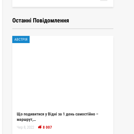
Останні Повідомлення
АВСТРІЯ
Що подивитися у Відні за 1 день самостійно –
маршрут,…
Чер 8, 2022
8 007