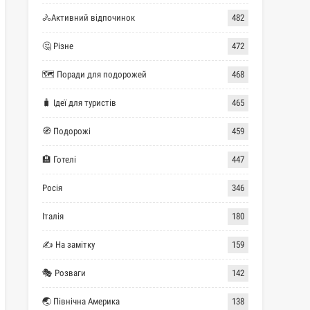
🚴Активний відпочинок
482
🤔 Різне
472
🗺 Поради для подорожей
468
🧳 Ідеї для туристів
465
🧭 Подорожі
459
🏨 Готелі
447
Росія
346
Італія
180
✍ На замітку
159
🎭 Розваги
142
🌏 Північна Америка
138