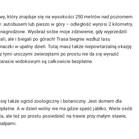
kowy, który znajduje się na wysokości 250 metrów nad poziomem
: autobusem lub pieszo w góry – odległość wynosi 2 kilometry.
y nagrodzone. Wyobraź sobie moje zdziwienie, gdy wyprzedzili
li, ale i biegali po górach! Trasa biegnie wzdłuż lasu
naczki w upalny dzień. Tutaj masz także niepowtarzalną okazję
 tymi uroczymi zwierzętami po prostu nie da się wyrazić
tarasie widokowym są całkowicie bezpłatne.
się także ogród zoologiczny i botaniczny. Jest domem dla
zpłatne. A w dzień wolny nie ma gdzie spaść jabłko. Wiele osób
ta, ale też po prostu posiedzieć na trawie przy małym stawie,
małpami.