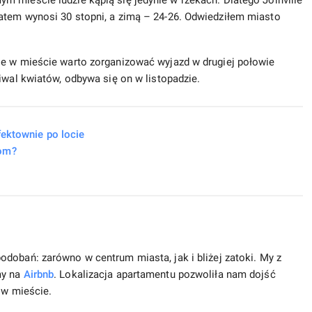
 mieście ludzie kąpią się jedynie w rzekach. Dlatego Joinville
atem wynosi 30 stopni, a zimą – 24-26. Odwiedziłem miasto
ie w mieście warto zorganizować wyjazd w drugiej połowie
iwal kwiatów, odbywa się on w listopadzie.
fektownie po locie
dom?
dobań: zarówno w centrum miasta, jak i bliżej zatoki. My z
my na
Airbnb
. Lokalizacja apartamentu pozwoliła nam dojść
 w mieście.