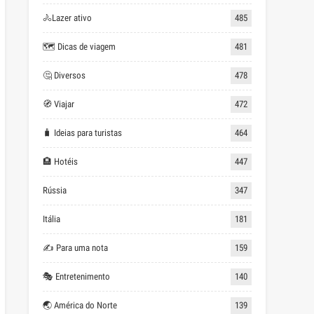
🚴Lazer ativo
485
🗺 Dicas de viagem
481
🤔 Diversos
478
🧭 Viajar
472
🧳 Ideias para turistas
464
🏨 Hotéis
447
Rússia
347
Itália
181
✍ Para uma nota
159
🎭 Entretenimento
140
🌏 América do Norte
139