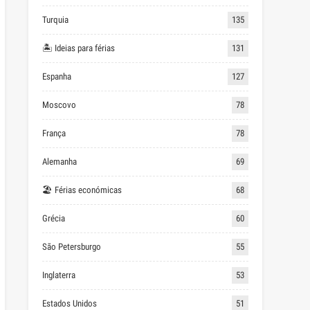
Turquia
135
🏝 Ideias para férias
131
Espanha
127
Moscovo
78
França
78
Alemanha
69
🏖 Férias económicas
68
Grécia
60
São Petersburgo
55
Inglaterra
53
Estados Unidos
51