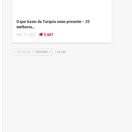
O que trazer da Turquia como presente – 25
melhores…
Mar 21, 2022
3.607
ANTERIOR
PRÓXIMO
1 De 649