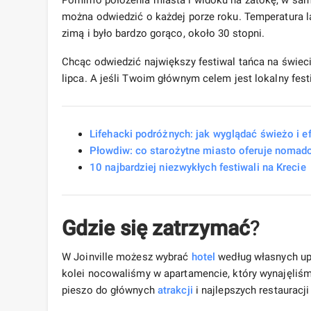
Pomimo położenia miasta i widoku na zatokę, w samym
można odwiedzić o każdej porze roku. Temperatura l
zimą i było bardzo gorąco, około 30 stopni.
Chcąc odwiedzić największy festiwal tańca na świec
lipca. A jeśli Twoim głównym celem jest lokalny fest
Lifehacki podróżnych: jak wyglądać świeżo i e
Płowdiw: co starożytne miasto oferuje noma
10 najbardziej niezwykłych festiwali na Krecie
Gdzie się zatrzymać
?
W Joinville możesz wybrać
hotel
według własnych upo
kolei nocowaliśmy w apartamencie, który wynajęliś
pieszo do głównych
atrakcji
i najlepszych restauracji