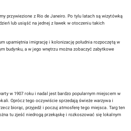
y przywiezione z Rio de Janeiro. Po tylu latach są wizytówką
zień lub usiąść na jednej z ławek w otoczeniu takich
um upamiętnia imigrację i kolonizację południa rozpoczętą w
ym budynku, a w jego wnętrzu można zobaczyć zabytkowe
warty w 1907 roku i nadal jest bardzo popularnym miejscem w
lokali. Oprócz tego oczywiście sprzedają świeże warzywa i
rzecz biorąc, przyjedź i poczuj atmosferę tego miejsca. Targ ten
ożna tu zjeść niedrogą przekąskę i rozkoszować się lokalnym