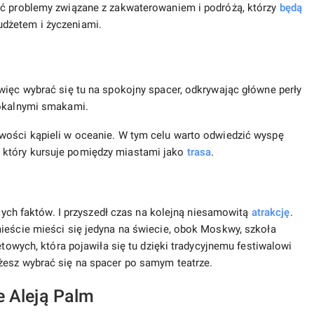
ać problemy związane z zakwaterowaniem i podróżą, którzy
będą
dżetem i życzeniami.
więc wybrać się tu na spokojny spacer, odkrywając główne perły
lokalnymi smakami.
wości kąpieli w oceanie. W tym celu warto odwiedzić wyspę
który kursuje pomiędzy miastami jako
trasa
.
ących faktów. I przyszedł czas na kolejną niesamowitą
atrakcję
.
ieście mieści się jedyna na świecie, obok Moskwy, szkoła
etowych, która pojawiła się tu dzięki tradycyjnemu festiwalowi
żesz wybrać się na spacer po samym teatrze.
e Aleją Palm