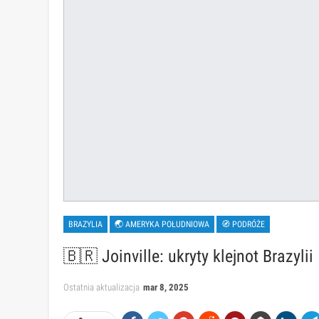
BRAZYLIA
🌏 AMERYKA POŁUDNIOWA
🧭 PODRÓŻE
🇧🇷 Joinville: ukryty klejnot Brazylii
Ostatnia aktualizacja
mar 8, 2025