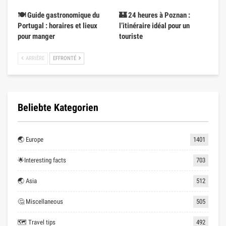
🍽️ Guide gastronomique du
🏰 24 heures à Poznan :
Portugal : horaires et lieux
l’itinéraire idéal pour un
pour manger
touriste
ARRIÈRE
EFFRONTÉ
Beliebte Kategorien
🌏 Europe
1401
🌟Interesting facts
703
🌏 Asia
512
🤔 Miscellaneous
505
🗺 Travel tips
492