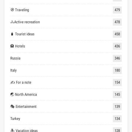
🧭 Traveling
479
🚴Active recreation
478
🧳 Tourist ideas
458
🏨 Hotels
436
Russia
346
Italy
180
✍ For a note
154
🌏 North America
145
🎭 Entertainment
139
Turkey
134
🏝 Vacation ideas
128