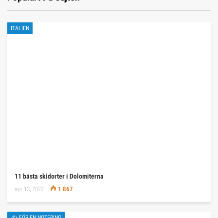
ITALIEN
11 bästa skidorter i Dolomiterna
apr 13, 2022
1 867
✍ FÖR EN NOTERING