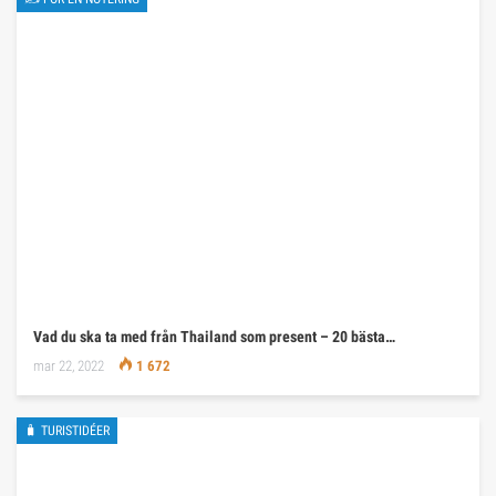
Vad du ska ta med från Thailand som present – 20 bästa…
mar 22, 2022
1 672
🧳 TURISTIDÉER