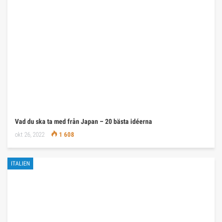
Vad du ska ta med från Japan – 20 bästa idéerna
okt 26, 2022
1 608
ITALIEN