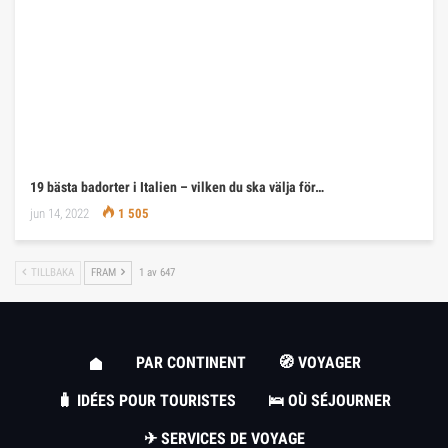
19 bästa badorter i Italien – vilken du ska välja för…
jun 14, 2022
1 505
TILLBAKA
FRAM
1 av 647
PAR CONTINENT
🧭 VOYAGER
🧳 IDÉES POUR TOURISTES
🛌 OÙ SÉJOURNER
✈ SERVICES DE VOYAGE