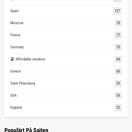
Spain
127
Moscow
78
France
77
Germany
70
🏖 Affordable vacation
64
Greece
60
Saint Petersburg
55
USA
55
England
52
Populärt På Sajten