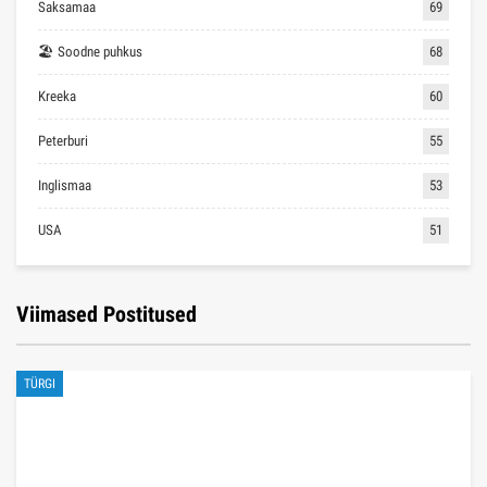
Saksamaa
69
🏖 Soodne puhkus
68
Kreeka
60
Peterburi
55
Inglismaa
53
USA
51
Viimased Postitused
TÜRGI