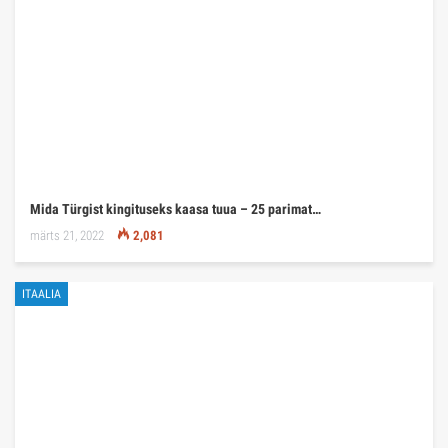
Mida Türgist kingituseks kaasa tuua – 25 parimat…
märts 21, 2022
2,081
ITAALIA