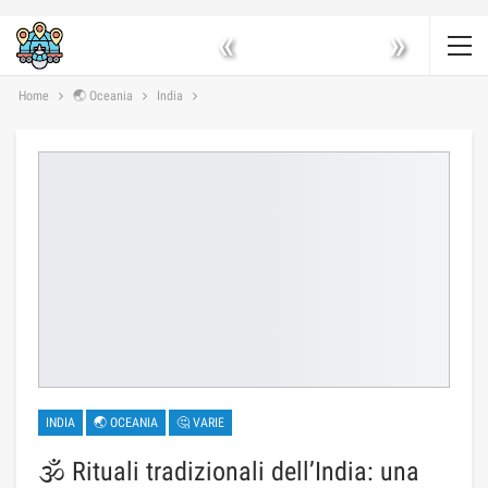
«
»
Home
🌏 Oceania
India
INDIA
🌏 OCEANIA
🤔 VARIE
🕉️ Rituali tradizionali dell’India: una