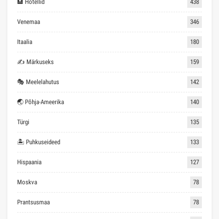
🏨 Hotellid
438
Venemaa
346
Itaalia
180
✍ Märkuseks
159
🎭 Meelelahutus
142
🌏 Põhja-Ameerika
140
Türgi
135
🏝 Puhkuseideed
133
Hispaania
127
Moskva
78
Prantsusmaa
78