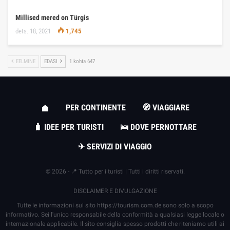
Millised mered on Türgis
dets. 18, 2021
1,745
EELMINE
EDASI
1 kohta 647
PER CONTINENTE
🧭 VIAGGIARE
🧳 IDEE PER TURISTI
🛌 DOVE PERNOTTARE
✈ SERVIZI DI VIAGGIO
© 2026 - 📍 Tutto per i turisti | Tutti i diritti riservati.
DISCLAIMER E DIVULGAZIONE
Tutte le informazioni sul sito
https://tourism.com.de
sono solo a scopo
informativo. Sei l'unico responsabile della conformità a qualsiasi legge locale o
internazionale applicabile. Il sito consiglia spesso prodotti che riteniamo utili ai