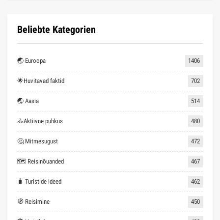
Beliebte Kategorien
🌏 Euroopa
1406
🌟Huvitavad faktid
702
🌏 Aasia
514
🚴Aktiivne puhkus
480
🤔 Mitmesugust
472
🗺 Reisinõuanded
467
🧳 Turistide ideed
462
🧭 Reisimine
450