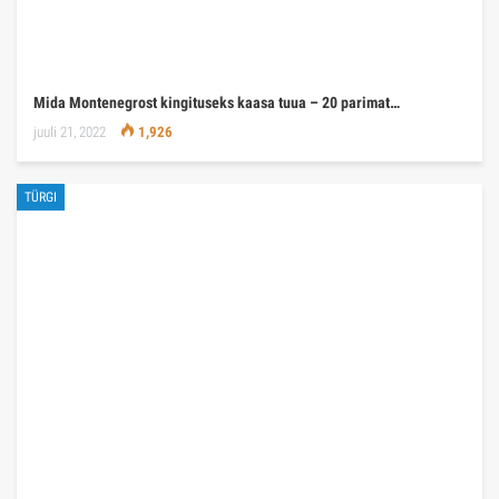
Mida Montenegrost kingituseks kaasa tuua – 20 parimat…
juuli 21, 2022
1,926
TÜRGI