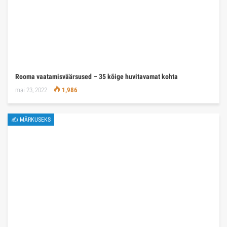
Rooma vaatamisväärsused – 35 kõige huvitavamat kohta
mai 23, 2022
1,986
✍ MÄRKUSEKS