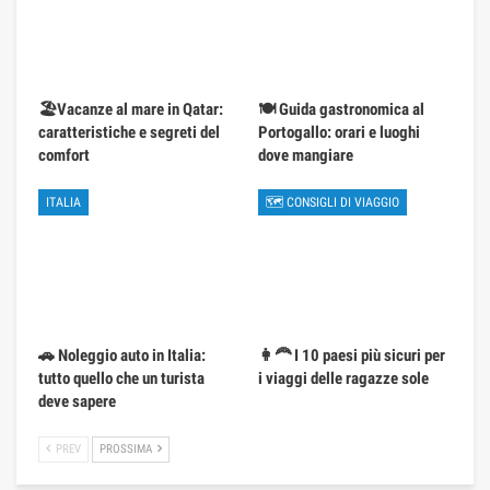
🏖️Vacanze al mare in Qatar:
🍽️ Guida gastronomica al
caratteristiche e segreti del
Portogallo: orari e luoghi
comfort
dove mangiare
ITALIA
🗺 CONSIGLI DI VIAGGIO
🚗 Noleggio auto in Italia:
👩‍🦰 I 10 paesi più sicuri per
tutto quello che un turista
i viaggi delle ragazze sole
deve sapere
PREV
PROSSIMA