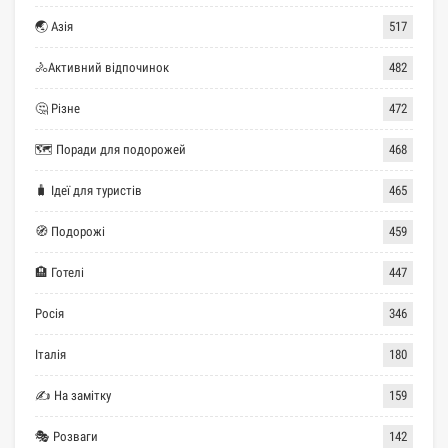
🌏 Азія
517
🚴Активний відпочинок
482
🤔 Різне
472
🗺 Поради для подорожей
468
🧳 Ідеї для туристів
465
🧭 Подорожі
459
🏨 Готелі
447
Росія
346
Італія
180
✍ На замітку
159
🎭 Розваги
142