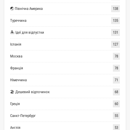
🌏 Північна Америка
138
Туреччина
135
🏝 Ідеї для відпустки
131
Іспанія
127
Москва
78
Франція
78
Німеччина
71
🏖 Дешевий відпочинок
68
Греція
60
Санкт-Петербург
55
Англія
53