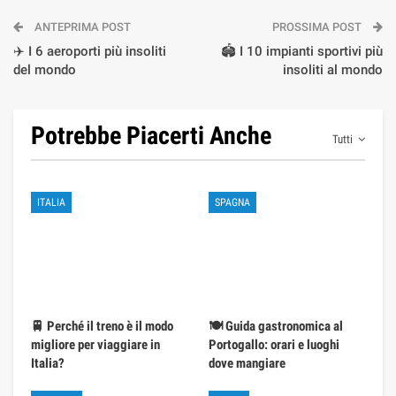
ANTEPRIMA POST
PROSSIMA POST
✈️ I 6 aeroporti più insoliti
🏟️ I 10 impianti sportivi più
del mondo
insoliti al mondo
Potrebbe Piacerti Anche
Tutti
ITALIA
SPAGNA
🚆 Perché il treno è il modo
🍽️ Guida gastronomica al
migliore per viaggiare in
Portogallo: orari e luoghi
Italia?
dove mangiare