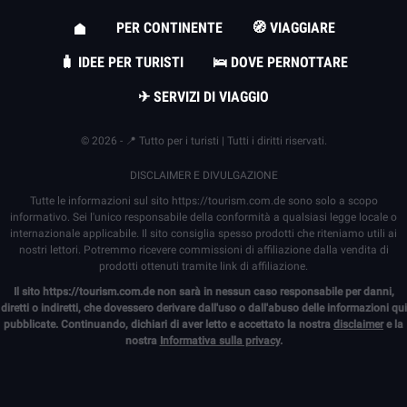
PER CONTINENTE
🧭 VIAGGIARE
🧳 IDEE PER TURISTI
🛌 DOVE PERNOTTARE
✈ SERVIZI DI VIAGGIO
© 2026 - 📍 Tutto per i turisti | Tutti i diritti riservati.
DISCLAIMER E DIVULGAZIONE
Tutte le informazioni sul sito
https://tourism.com.de
sono solo a scopo
informativo. Sei l'unico responsabile della conformità a qualsiasi legge locale o
internazionale applicabile. Il sito consiglia spesso prodotti che riteniamo utili ai
nostri lettori. Potremmo ricevere commissioni di affiliazione dalla vendita di
prodotti ottenuti tramite link di affiliazione.
Il sito
https://tourism.com.de
non sarà in nessun caso responsabile per danni,
diretti o indiretti, che dovessero derivare dall'uso o dall'abuso delle informazioni qui
pubblicate. Continuando, dichiari di aver letto e accettato la nostra
disclaimer
e la
nostra
Informativa sulla privacy
.