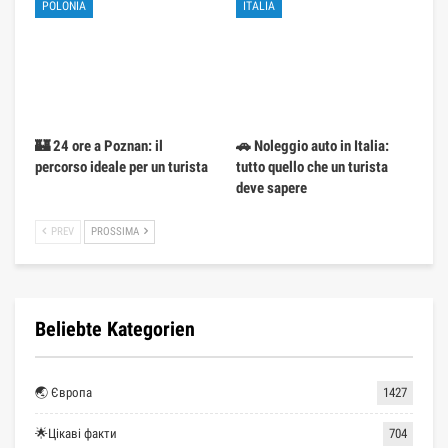
POLONIA
ITALIA
🏰 24 ore a Poznan: il
🚗 Noleggio auto in Italia:
percorso ideale per un turista
tutto quello che un turista
deve sapere
PREV
PROSSIMA
Beliebte Kategorien
🌏 Європа
1427
🌟Цікаві факти
704