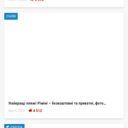
ІТАЛІЯ
Найкращі пляжі Ріміні – безкоштовні та приватні, фото…
Вер 5, 2022
4 512
🌏 ЄВРОПА