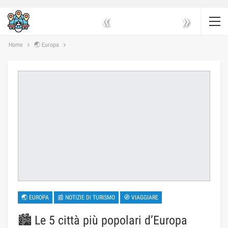
«
»
Home
🌏 Europa
🌏 EUROPA
📰 NOTIZIE DI TURISMO
🧭 VIAGGIARE
🏙️ Le 5 città più popolari d’Europa