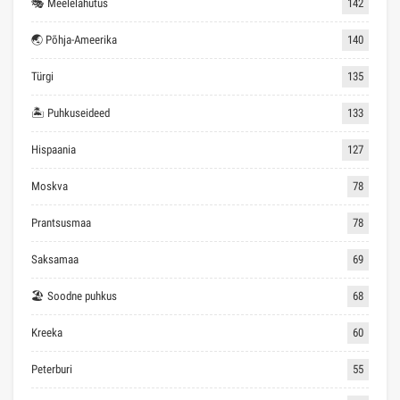
🎭 Meelelahutus
142
🌏 Põhja-Ameerika
140
Türgi
135
🏝 Puhkuseideed
133
Hispaania
127
Moskva
78
Prantsusmaa
78
Saksamaa
69
🏖 Soodne puhkus
68
Kreeka
60
Peterburi
55