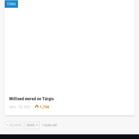
TÜRGI
Millised mered on Türgis
dets. 18, 2021
1,746
EELMINE
EDASI
1 kohta 647