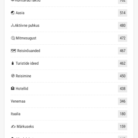
🌟Huvitavad faktid
702
🌏 Aasia
514
🚴Aktiivne puhkus
480
🤔 Mitmesugust
472
🗺 Reisinõuanded
467
🧳 Turistide ideed
462
🧭 Reisimine
450
🏨 Hotellid
438
Venemaa
346
Itaalia
180
✍ Märkuseks
159