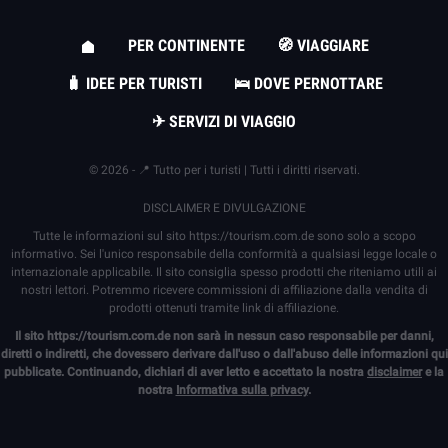
PER CONTINENTE
🧭 VIAGGIARE
🧳 IDEE PER TURISTI
🛌 DOVE PERNOTTARE
✈ SERVIZI DI VIAGGIO
© 2026 - 📍 Tutto per i turisti | Tutti i diritti riservati.
DISCLAIMER E DIVULGAZIONE
Tutte le informazioni sul sito
https://tourism.com.de
sono solo a scopo
informativo. Sei l'unico responsabile della conformità a qualsiasi legge locale o
internazionale applicabile. Il sito consiglia spesso prodotti che riteniamo utili ai
nostri lettori. Potremmo ricevere commissioni di affiliazione dalla vendita di
prodotti ottenuti tramite link di affiliazione.
Il sito
https://tourism.com.de
non sarà in nessun caso responsabile per danni,
diretti o indiretti, che dovessero derivare dall'uso o dall'abuso delle informazioni qui
pubblicate. Continuando, dichiari di aver letto e accettato la nostra
disclaimer
e la
nostra
Informativa sulla privacy
.