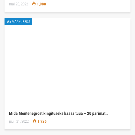
mai 23, 2022
1,988
✍ MÄRKUSEKS
Mida Montenegrost kingituseks kaasa tuua – 20 parimat…
juuli 21, 2022
1,926