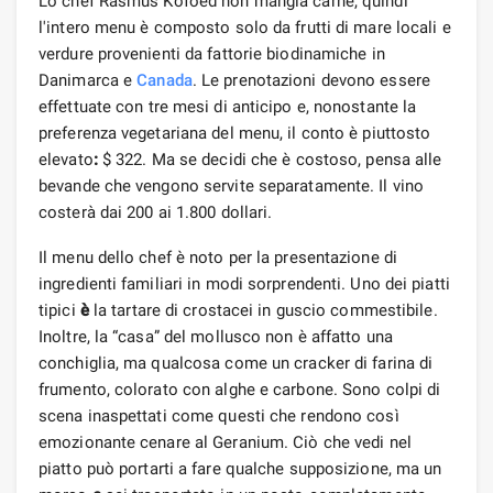
Lo chef Rasmus Kofoed non mangia carne, quindi
l'intero menu è composto solo da frutti di mare locali e
verdure provenienti da fattorie biodinamiche in
Danimarca e
Canada
. Le prenotazioni devono essere
effettuate con tre mesi di anticipo e, nonostante la
preferenza vegetariana del menu, il conto è piuttosto
elevato
:
$ 322. Ma se decidi che è costoso, pensa alle
bevande che vengono servite separatamente. Il vino
costerà dai 200 ai 1.800 dollari.
Il menu dello chef è noto per la presentazione di
ingredienti familiari in modi sorprendenti. Uno dei piatti
tipici
è
la tartare di crostacei in guscio commestibile.
Inoltre, la “casa” del mollusco non è affatto una
conchiglia, ma qualcosa come un cracker di farina di
frumento, colorato con alghe e carbone. Sono colpi di
scena inaspettati come questi che rendono così
emozionante cenare al Geranium. Ciò che vedi nel
piatto può portarti a fare qualche supposizione, ma un