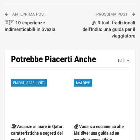
ANTEPRIMA POST
PROSSIMA POST
🇸🇪 10 esperienze
🕉️ Rituali tradizionali
indimenticabili in Svezia
dell’India: una guida per il
viaggiatore
Potrebbe Piacerti Anche
Tutti
EMIRATI ARABI UNITI
MALDIVE
🏖️Vacanze al mare in Qatar:
💰 Vacanza economica alle
caratteristiche e segreti del
Maldive: una guida ad un
comfort
paradiso accessibile