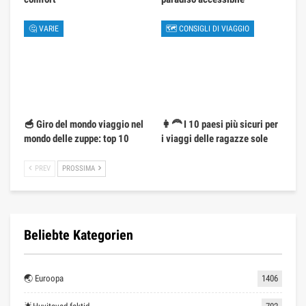
🤔 VARIE
🗺 CONSIGLI DI VIAGGIO
🥣 Giro del mondo viaggio nel
👩‍🦰 I 10 paesi più sicuri per
mondo delle zuppe: top 10
i viaggi delle ragazze sole
PREV
PROSSIMA
Beliebte Kategorien
🌏 Euroopa
1406