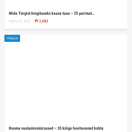
Mida Türgist kingituseks kaasa tuua – 25 parimat…
märts 21, 2022
2,082
ITAALIA
Rooma vaatamisväärsused – 35 kõige huvitavamat kohta