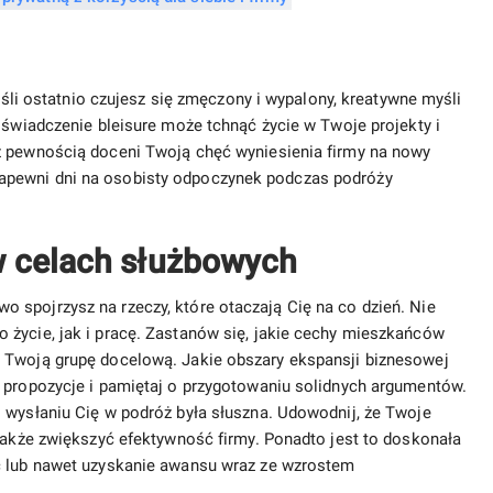
Jeśli ostatnio czujesz się zmęczony i wypalony, kreatywne myśli
oświadczenie bleisure może tchnąć życie w Twoje projekty i
z pewnością doceni Twoją chęć wyniesienia firmy na nowy
apewni dni na osobisty odpoczynek podczas podróży
w celach służbowych
 spojrzysz na rzeczy, które otaczają Cię na co dzień. Nie
 życie, jak i pracę. Zastanów się, jakie cechy mieszkańców
 Twoją grupę docelową. Jakie obszary ekspansji biznesowej
e propozycje i pamiętaj o przygotowaniu solidnych argumentów.
o wysłaniu Cię w podróż była słuszna. Udowodnij, że Twoje
 także zwiększyć efektywność firmy. Ponadto jest to doskonała
ć lub nawet uzyskanie awansu wraz ze wzrostem