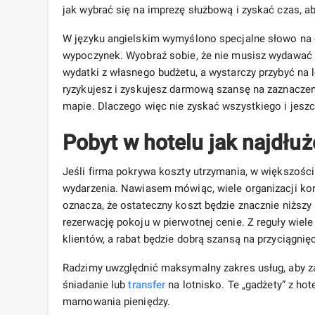
jak wybrać się na imprezę służbową i zyskać czas, a
W języku angielskim wymyślono specjalne słowo na ok
wypoczynek. Wyobraź sobie, że nie musisz wydawać 
wydatki z własnego budżetu, a wystarczy przybyć na 
ryzykujesz i zyskujesz darmową szansę na zaznacze
mapie. Dlaczego więc nie zyskać wszystkiego i jesz
Pobyt w hotelu jak najdłuż
Jeśli firma pokrywa koszty utrzymania, w większości
wydarzenia. Nawiasem mówiąc, wiele organizacji korz
oznacza, że ​​​​ostateczny koszt będzie znacznie niżs
rezerwację pokoju w pierwotnej cenie. Z reguły wie
klientów, a rabat będzie dobrą szansą na przyciągnięci
Radzimy uwzględnić maksymalny zakres usług, aby 
śniadanie lub
transfer
na lotnisko. Te „gadżety” z hot
marnowania pieniędzy.