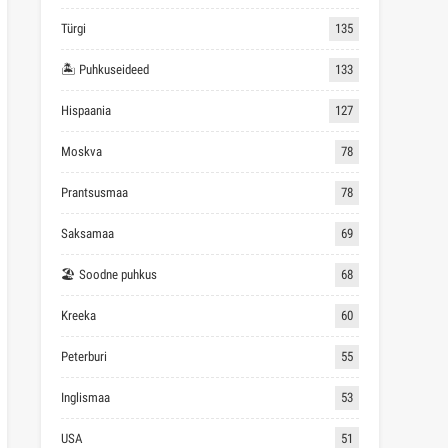
Türgi
135
🏝 Puhkuseideed
133
Hispaania
127
Moskva
78
Prantsusmaa
78
Saksamaa
69
🏖 Soodne puhkus
68
Kreeka
60
Peterburi
55
Inglismaa
53
USA
51