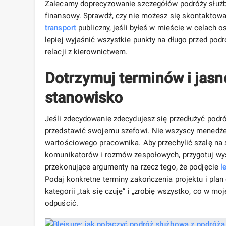
Zalecamy doprecyzowanie szczegółów podróży służbo
finansowy. Sprawdź, czy nie możesz się skontaktowa
transport
publiczny, jeśli byłeś w mieście w celach o
lepiej wyjaśnić wszystkie punkty na długo przed podró
relacji z kierownictwem.
Dotrzymuj terminów i jasn
stanowisko
Jeśli zdecydowanie zdecydujesz się przedłużyć podró
przedstawić swojemu szefowi. Nie wszyscy menedżero
wartościowego pracownika. Aby przechylić szalę na s
komunikatorów i rozmów zespołowych, przygotuj wyso
przekonujące argumenty na rzecz tego, że podjęcie
l
Podaj konkretne terminy zakończenia projektu i plan 
kategorii „tak się czuję” i „zrobię wszystko, co w mo
odpuścić.