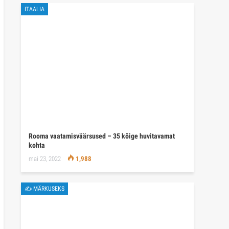
ITAALIA
Rooma vaatamisväärsused – 35 kõige huvitavamat
kohta
mai 23, 2022
1,988
✍ MÄRKUSEKS