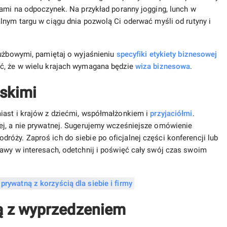
wami na odpoczynek. Na przykład poranny jogging, lunch w
lnym targu w ciągu dnia pozwolą Ci oderwać myśli od rutyny i
łużbowymi, pamiętaj o wyjaśnieniu
specyfiki etykiety biznesowej
ać, że w wielu krajach wymagana będzie
wiza biznesowa
.
iskimi
iast i krajów z dziećmi, współmałżonkiem i
przyjaciółmi
.
ej, a nie prywatnej. Sugerujemy wcześniejsze omówienie
óży. Zaproś ich do siebie po oficjalnej części konferencji lub
awy w interesach, odetchnij i poświęć cały swój czas swoim
cą z wyprzedzeniem