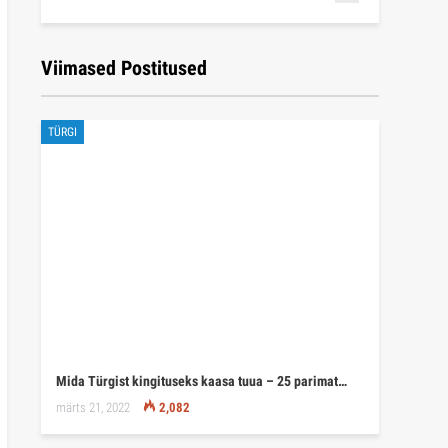
Viimased Postitused
TÜRGI
Mida Türgist kingituseks kaasa tuua – 25 parimat…
märts 21, 2022
2,082