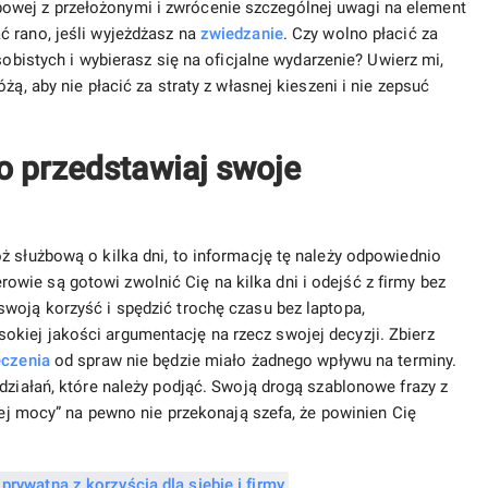
wej z przełożonymi i zwrócenie szczególnej uwagi na element
ć rano, jeśli wyjeżdżasz na
zwiedzanie
. Czy wolno płacić za
sobistych i wybierasz się na oficjalne wydarzenie? Uwierz mi,
żą, aby nie płacić za straty z własnej kieszeni i nie zepsuć
o przedstawiaj swoje
ż służbową o kilka dni, to informację tę należy odpowiednio
wie są gotowi zwolnić Cię na kilka dni i odejść z firmy bez
woją korzyść i spędzić trochę czasu bez laptopa,
kiej jakości argumentację na rzecz swojej decyzji. Zbierz
eczenia
od spraw nie będzie miało żadnego wpływu na terminy.
działań, które należy podjąć. Swoją drogą szablonowe frazy z
jej mocy” na pewno nie przekonają szefa, że ​​powinien Cię