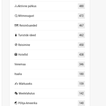
🚴Aktiivne puhkus
480
🤔 Mitmesugust
472
🗺 Reisinõuanded
467
🧳 Turistide ideed
462
🧭 Reisimine
450
🏨 Hotellid
438
Venemaa
346
Itaalia
180
✍ Märkuseks
159
🎭 Meelelahutus
142
🌏 Põhja-Ameerika
140