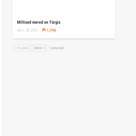
Millised mered on Türgis
dets. 18, 2021
1,746
EELMINE
EDASI
1 kohta 647