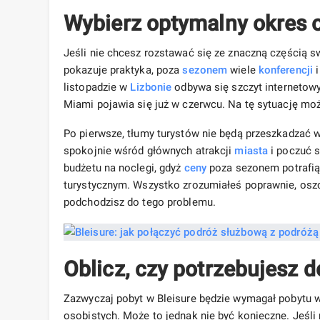
Wybierz optymalny okres
Jeśli nie chcesz rozstawać się ze znaczną częścią s
pokazuje praktyka, poza
sezonem
wiele
konferencji
i
listopadzie w
Lizbonie
odbywa się szczyt internetowy
Miami pojawia się już w czerwcu. Na tę sytuację mo
Po pierwsze, tłumy turystów nie będą przeszkadzać 
spokojnie wśród głównych atrakcji
miasta
i poczuć s
budżetu na noclegi, gdyż
ceny
poza sezonem potrafią
turystycznym. Wszystko zrozumiałeś poprawnie, oszcz
podchodzisz do tego problemu.
Oblicz, czy potrzebujesz 
Zazwyczaj pobyt w Bleisure będzie wymagał pobytu w
osobistych. Może to jednak nie być konieczne. Jeśl