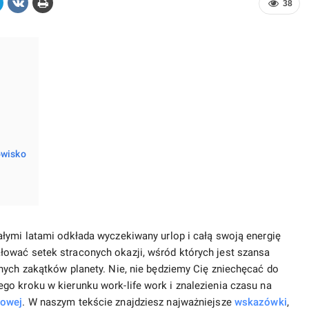
38
owisko
łymi latami odkłada wyczekiwany urlop i całą swoją energię
ować setek straconych okazji, wśród których jest szansa
nych zakątków planety. Nie, nie będziemy Cię zniechęcać do
o kroku w kierunku work-life work i znalezienia czasu na
bowej
. W naszym tekście znajdziesz najważniejsze
wskazówki
,