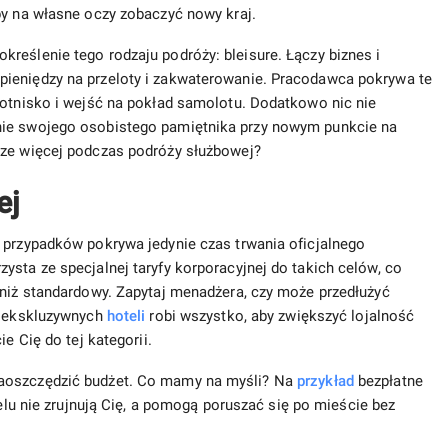
by na własne oczy zobaczyć nowy kraj.
reślenie tego rodzaju podróży: bleisure. Łączy biznes i
pieniędzy na przeloty i zakwaterowanie. Pracodawca pokrywa te
lotnisko i wejść na pokład samolotu. Dodatkowo nic nie
nie swojego osobistego pamiętnika przy nowym punkcie na
cze więcej podczas podróży służbowej?
ej
 przypadków pokrywa jedynie czas trwania oficjalnego
ysta ze specjalnej taryfy korporacyjnej do takich celów, co
zy niż standardowy. Zapytaj menadżera, czy może przedłużyć
le ekskluzywnych
hoteli
robi wszystko, aby zwiększyć lojalność
e Cię do tej kategorii.
zaoszczędzić budżet. Co mamy na myśli? Na
przykład
bezpłatne
elu nie zrujnują Cię, a pomogą poruszać się po mieście bez