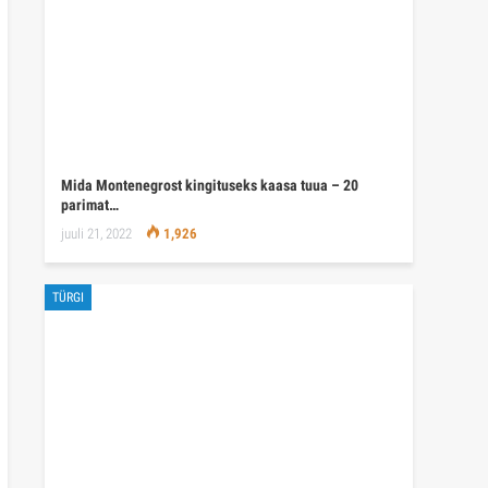
Mida Montenegrost kingituseks kaasa tuua – 20
parimat…
juuli 21, 2022
1,926
TÜRGI