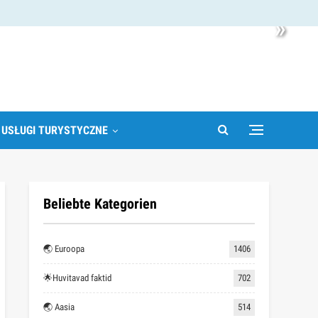
»
 USŁUGI TURYSTYCZNE
Beliebte Kategorien
🌏 Euroopa
1406
🌟Huvitavad faktid
702
🌏 Aasia
514