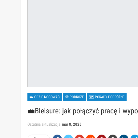
🛌 GDZIE NOCOWAĆ
🧭 PODRÓŻE
🗺 PORADY PODRÓŻNE
💼Bleisure: jak połączyć pracę i wyp
Ostatnia aktualizacja
mar 8, 2025