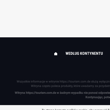
WEDŁUG KONTYNENTU
Wszystkie informacje w witrynie
https://tourism.com.de
służą wyłączn
Witryna często poleca produkty, które uważamy za przyda
Witryna
https://tourism.com.de
w żadnym wypadku nie ponosi odpowiedzi
Kontynuując, potw