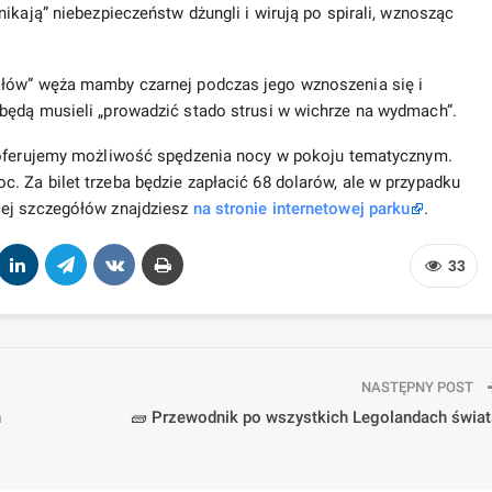
ikają” niebezpieczeństw dżungli i wirują po spirali, wznosząc
kłów” węża mamby czarnej podczas jego wznoszenia się i
będą musieli „prowadzić stado strusi w wichrze na wydmach”.
oferujemy możliwość spędzenia nocy w pokoju tematycznym.
 Za bilet trzeba będzie zapłacić 68 dolarów, ale w przypadku
cej szczegółów znajdziesz
na stronie internetowej parku
.
33
NASTĘPNY POST
h
🧱 Przewodnik po wszystkich Legolandach świat