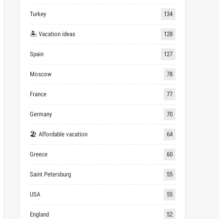
Turkey
134
🏝 Vacation ideas
128
Spain
127
Moscow
78
France
77
Germany
70
🏖 Affordable vacation
64
Greece
60
Saint Petersburg
55
USA
55
England
52