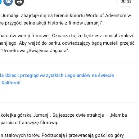
33
 Jumanji. Znajduje się na terenie kurortu World of Adventure w
e przygód, pełne akcji historie z filmów Jumanji”.
terów wersji filmowej. Oznacza to, że będziesz musiał znaleźć
manjiego. Aby wejść do parku, odwiedzający będą musieli przejść
h 16-metrowa „Świątynia Jaguara”.
a dzieci: przegląd wszystkich Legolandów na świecie
Kalifornii
e
 kolejka górska Jumanji. Są jeszcze dwie atrakcje – „Mamba
oparciu o franczyzę filmową.
n stalowych torów. Podrzucają i przewracają gości do góry