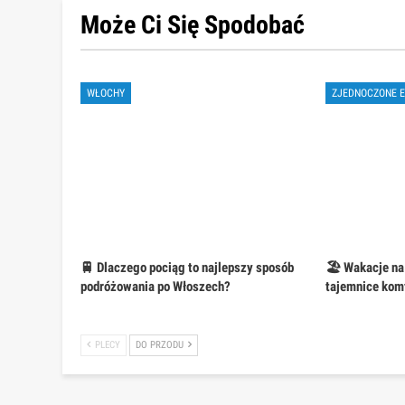
Może Ci Się Spodobać
WŁOCHY
🚆 Dlaczego pociąg to najlepszy sposób
🏖️ Wakacje na
podróżowania po Włoszech?
tajemnice kom
PLECY
DO PRZODU