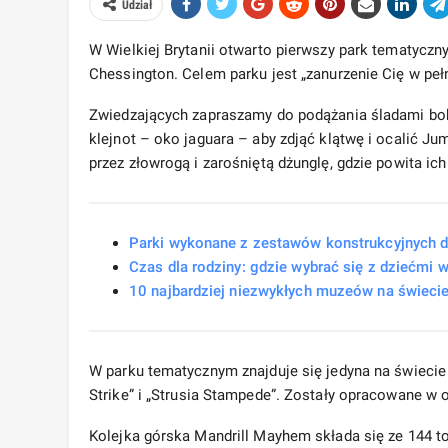
Udział
W Wielkiej Brytanii otwarto pierwszy park tematyczny
Chessington. Celem parku jest „zanurzenie Cię w pełn
Zwiedzających zapraszamy do podążania śladami boha
klejnot – oko jaguara – aby zdjąć klątwę i ocalić Ju
przez złowrogą i zarośniętą dżunglę, gdzie powita ic
Parki wykonane z zestawów konstrukcyjnych dl
Czas dla rodziny: gdzie wybrać się z dziećmi w 
10 najbardziej niezwykłych muzeów na świeci
W parku tematycznym znajduje się jedyna na świecie
Strike” i „Strusia Stampede”. Zostały opracowane w 
Kolejka górska Mandrill Mayhem składa się ze 144 to