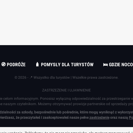
🧭 PODRÓŻE
🧳 POMYSŁY DLA TURYSTÓW
🛌 GDZIE NOC
© 2026 - 📍 Wszystko dla turystów | Wszelkie prawa zastrzeżone.
ZASTRZEŻENIE I UJAWNIENIE
ie celom informacyjnym. Ponosisz wyłączną odpowiedzialność za przestrzeganie 
tne naszym czytelnikom. Możemy otrzymywać prowizje partnerskie od sprzedaży pr
alności za szkody, bezpośrednie lub pośrednie, które mogą wyniknąć z wykorzysta
ierdzasz, że przeczytałeś i zaakceptowałeś nasze pełne
zastrzeżenie
oraz naszą
Po