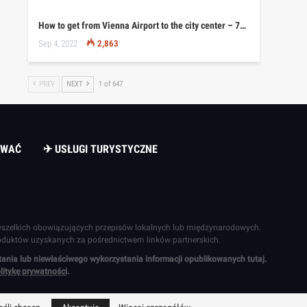
How to get from Vienna Airport to the city center – 7…
Sep 4, 2022
2,863
PREV
NEXT
1 of 647
OWAĆ
✈ USŁUGI TURYSTYCZNE
wszelkich obowiązujących przepisów lokalnych lub międzynarodowych.
oduktów uzyskanych za pośrednictwem linków partnerskich.
nia lub niewłaściwego wykorzystania informacji opublikowanych tutaj.
litykę prywatności
.