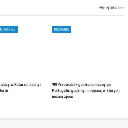
Więcej Od Autora
ZJEDNOCZONE EMIRATY ARABSKIE
HISZPANIA
 plaży w Katarze: cechy i
🍽️ Przewodnik gastronomiczny po
fortu
Portugalii: godziny i miejsca, w których
można zjeść