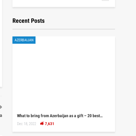
Recent Posts
AZERBAIJAN
a
What to bring from Azerbaijan as a gift – 20 best…
Dec 18, 2022
7,631