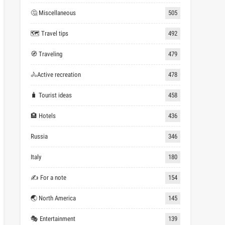
🤔 Miscellaneous
505
🗺 Travel tips
492
🧭 Traveling
479
🚴Active recreation
478
🧳 Tourist ideas
458
🏨 Hotels
436
Russia
346
Italy
180
✍ For a note
154
🌏 North America
145
🎭 Entertainment
139