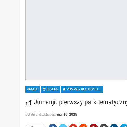
ANGLIA
🌏 EUROPA
🧳 POMYSŁY DLA TURYSTÓW
🎢 Jumanji: pierwszy park tematyczny
Ostatnia aktualizacja
mar 10, 2025