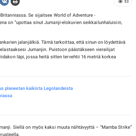
53
itanniassa. Se sijaitsee World of Adventure -
a on ”upottaa sinut Jumanji-elokuvien seikkailunhaluisiin,
nkarien jalanjälkiä. Tämä tarkoittaa, että sinun on löydettävä
elastaaksesi Jumanjin. Puistoon päästäkseen vierailijat
akon läpi, jossa heitä sitten tervehtii 16 metriä korkea
us planeetan kaikista Legolandeista
niassa
anji. Siellä on myös kaksi muuta nähtävyyttä – ”Mamba Strike”
rusteella.