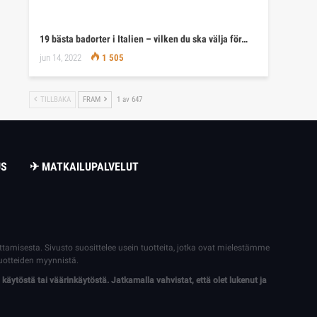
19 bästa badorter i Italien – vilken du ska välja för…
jun 14, 2022
1 505
TILLBAKA
FRAM
1 av 647
US
✈ MATKAILUPALVELUT
dattamisesta. Sivusto suosittelee usein tuotteita, jotka ovat mielestämme
uotteiden myynnistä.
 käytöstä tai väärinkäytöstä. Jatkamalla vahvistat, että olet lukenut ja