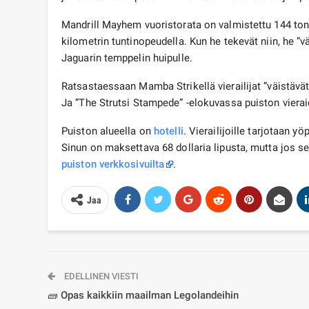
Mandrill Mayhem vuoristorata on valmistettu 144 tonni
kilometrin tuntinopeudella. Kun he tekevät niin, he ”v
Jaguarin temppelin huipulle.
Ratsastaessaan Mamba Strikellä vierailijat ”väist
Ja ”The Strutsi Stampede” -elokuvassa puiston vierai
Puiston alueella on
hotelli
. Vierailijoille tarjotaan
Sinun on maksettava 68 dollaria lipusta, mutta jos se
puiston verkkosivuilta
.
Jaa
EDELLINEN VIESTI
🧱 Opas kaikkiin maailman Legolandeihin