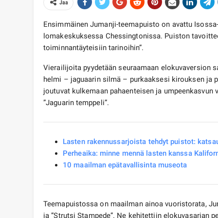
Jaa
Ensimmäinen Jumanji-teemapuisto on avattu Isossa-Br
lomakeskuksessa Chessingtonissa. Puiston tavoitteen
toiminnantäyteisiin tarinoihin”.
Vierailijoita pyydetään seuraamaan elokuvaversion sa
helmi – jaguaarin silmä – purkaaksesi kirouksen ja p
joutuvat kulkemaan pahaenteisen ja umpeenkasvun viid
”Jaguarin temppeli”.
Lasten rakennussarjoista tehdyt puistot: katsa
Perheaika: minne mennä lasten kanssa Kalifor
10 maailman epätavallisinta museota
Teemapuistossa on maailman ainoa vuoristorata, Jum
ja ”Strutsi Stampede”. Ne kehitettiin elokuvasarjan pe