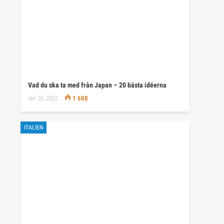
Vad du ska ta med från Japan – 20 bästa idéerna
okt 26, 2022
1 608
ITALIEN