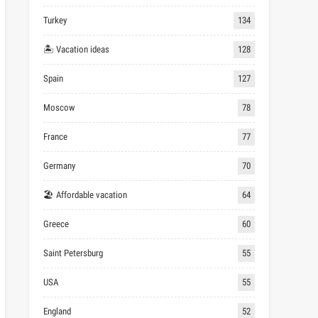
Turkey
134
🏝 Vacation ideas
128
Spain
127
Moscow
78
France
77
Germany
70
🏖 Affordable vacation
64
Greece
60
Saint Petersburg
55
USA
55
England
52