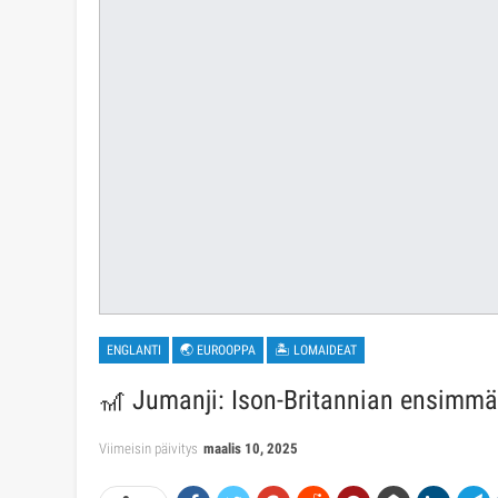
ENGLANTI
🌏 EUROOPPA
🏝 LOMAIDEAT
🎢 Jumanji: Ison-Britannian ensimm
Viimeisin päivitys
maalis 10, 2025