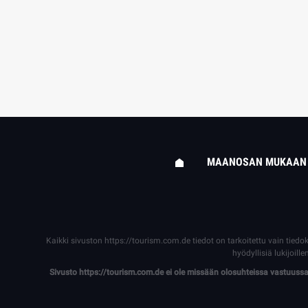
MAANOSAN MUKAAN
Kaikki sivuston
https://tourism.com.de
tiedot on tarkoitettu vain tiedo
hyödyllisiä lukijoi
Sivusto
https://tourism.com.de
ei ole missään olosuhteissa vastuussa s