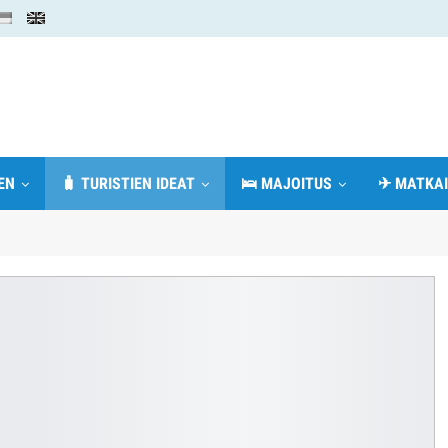
EN
🧳 TURISTIEN IDEAT
🛌 MAJOITUS
✈ MATKAI