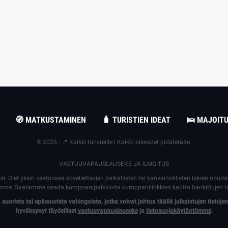
🧭 MATKUSTAMINEN
🧳 TURISTIEN IDEAT
🛌 MAJOIT
© 2026 - 📍 Kaikki turisteille | Kaikki oikeudet pidätetään.
VASTUUVAPAUSLAUSEKE JA ILMOITUS
ksi. Olet yksin vastuussa sovellettavien paikallisten tai kansainvälisten lakien nou
llemme. Saatamme saada kumppanipalkkioita kumppanilinkkien kautta hankittujen t
uorista tai epäsuorista vahingoista, jotka voivat johtua täällä julkaistujen tietojen
hyväksynyt täydelliset
vastuuvapauslauseke
ja
tietosuojakäytäntömme
.