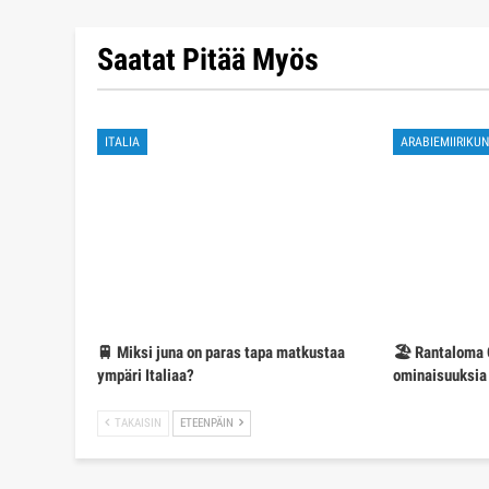
Saatat Pitää Myös
ITALIA
ARABIEMIIRIKU
🚆 Miksi juna on paras tapa matkustaa
🏖️ Rantaloma
ympäri Italiaa?
ominaisuuksia 
TAKAISIN
ETEENPÄIN