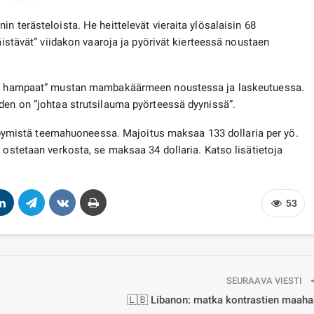
n terästeloista. He heittelevät vieraita ylösalaisin 68
äistävät” viidakon vaaroja ja pyörivät kierteessä noustaen
ävät hampaat” mustan mambakäärmeen noustessa ja laskeutuessa.
den on ”johtaa strutsilauma pyörteessä dyynissä”.
 yöpymistä teemahuoneessa. Majoitus maksaa 133 dollaria per yö.
 ostetaan verkosta, se maksaa 34 dollaria. Katso lisätietoja
53
SEURAAVA VIESTI
🇱🇧 Libanon: matka kontrastien maaha