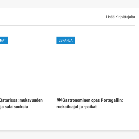
Lisää Kirjoittajalta
NNAT
ESPANJA
 Qatarissa: mukavuuden
🍽️ Gastronominen opas Portugaliin:
ja salaisuuksia
ruokailuajat ja -paikat