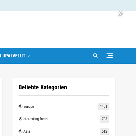
»
LUPALVELUT
Beliebte Kategorien
🌏 Europe
1401
🌟Interesting facts
703
🌏 Asia
512