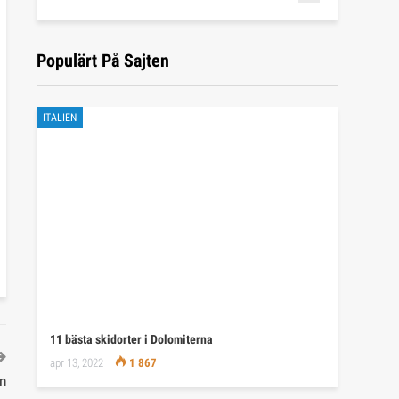
Populärt På Sajten
ITALIEN
11 bästa skidorter i Dolomiterna
apr 13, 2022
1 867
n