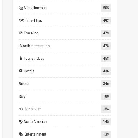
🤔 Miscellaneous
505
🗺 Travel tips
492
🧭 Traveling
479
🚴Active recreation
478
🧳 Tourist ideas
458
🏨 Hotels
436
Russia
346
Italy
180
✍ For a note
154
🌏 North America
145
🎭 Entertainment
139