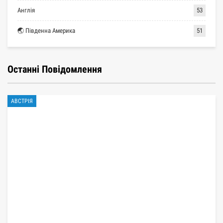
Англія
53
🌏 Південна Америка
51
Останні Повідомлення
АВСТРІЯ