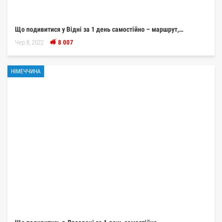
Що подивитися у Відні за 1 день самостійно – маршрут,…
Чер 8, 2022
8 007
НІМЕЧЧИНА