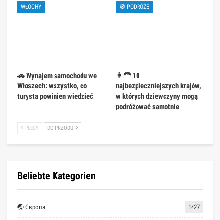
WŁOCHY
🧭 PODRÓŻE
🚗 Wynajem samochodu we
👩‍🦰 10
Włoszech: wszystko, co
najbezpieczniejszych krajów,
turysta powinien wiedzieć
w których dziewczyny mogą
podróżować samotnie
PLECY
DO PRZODU
Beliebte Kategorien
🌏 Європа
1427