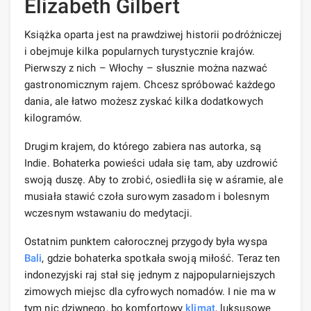
Elizabeth Gilbert
Książka oparta jest na prawdziwej historii podróżniczej
i obejmuje kilka popularnych turystycznie krajów.
Pierwszy z nich – Włochy – słusznie można nazwać
gastronomicznym rajem. Chcesz spróbować każdego
dania, ale łatwo możesz zyskać kilka dodatkowych
kilogramów.
Drugim krajem, do którego zabiera nas autorka, są
Indie. Bohaterka powieści udała się tam, aby uzdrowić
swoją duszę. Aby to zrobić, osiedliła się w aśramie, ale
musiała stawić czoła surowym zasadom i bolesnym
wczesnym wstawaniu do medytacji.
Ostatnim punktem całorocznej przygody była wyspa
Bali
, gdzie bohaterka spotkała swoją miłość. Teraz ten
indonezyjski raj stał się jednym z najpopularniejszych
zimowych miejsc dla cyfrowych nomadów. I nie ma w
tym nic dziwnego, bo komfortowy
klimat
, luksusowe