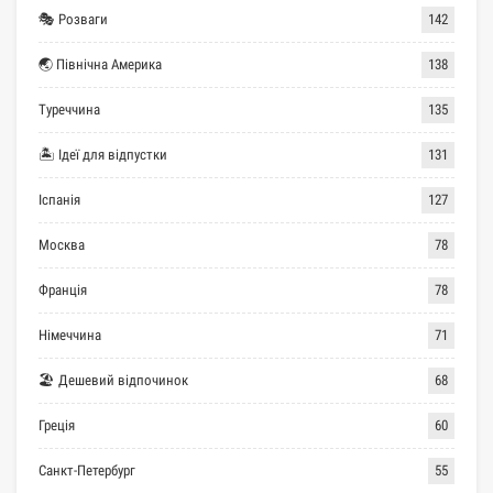
🎭 Розваги
142
🌏 Північна Америка
138
Туреччина
135
🏝 Ідеї для відпустки
131
Іспанія
127
Москва
78
Франція
78
Німеччина
71
🏖 Дешевий відпочинок
68
Греція
60
Санкт-Петербург
55