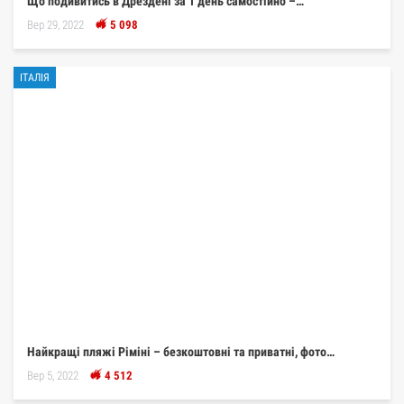
Що подивитись в Дрездені за 1 день самостійно –…
Вер 29, 2022
5 098
ІТАЛІЯ
Найкращі пляжі Ріміні – безкоштовні та приватні, фото…
Вер 5, 2022
4 512