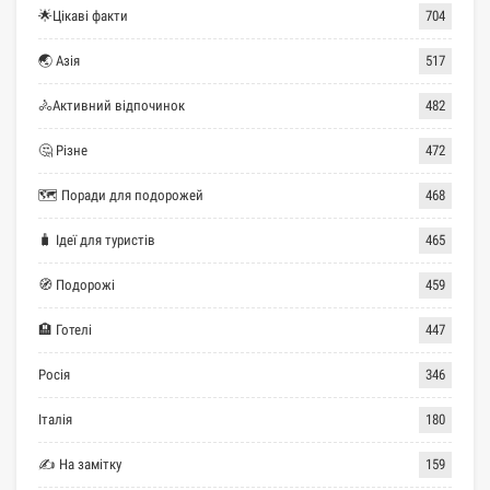
🌟Цікаві факти
704
🌏 Азія
517
🚴Активний відпочинок
482
🤔 Різне
472
🗺 Поради для подорожей
468
🧳 Ідеї для туристів
465
🧭 Подорожі
459
🏨 Готелі
447
Росія
346
Італія
180
✍ На замітку
159