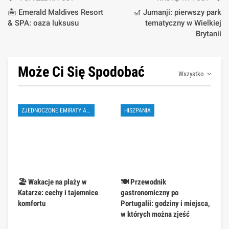
🏝️ Emerald Maldives Resort
🎢 Jumanji: pierwszy park
& SPA: oaza luksusu
tematyczny w Wielkiej
Brytanii
Może Ci Się Spodobać
Wszystko
ZJEDNOCZONE EMIRATY ARABSKIE
HISZPANIA
🏖️ Wakacje na plaży w
🍽️ Przewodnik
Katarze: cechy i tajemnice
gastronomiczny po
komfortu
Portugalii: godziny i miejsca,
w których można zjeść