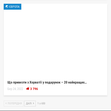
🌏 ЄВРОПА
Що привезти з Хорватії у подарунок – 20 найкращих…
Бер 24, 2022
3 796
ПОПЕРЕДНЯ
ДАЛІ
1 з 650