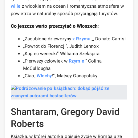
wille
z widokiem na ocean i romantyczna atmosfera w
powietrzu w naturalny sposób przyciągają turystów.
Co jeszcze warto przeczytać o Włoszech:
„Zagubione dziewczyny
z Rzymu
„, Donato Carrisi
„Powrót do Florencji”, Judith Lennox
„Kupiec wenecki” Williama Szekspira
„Pierwszy człowiek w
Rzymie
” Colina
McCullougha
„Ciao,
Włochy
!”, Matvey Ganapolsky
Shantaram, Gregory David
Roberts
Książka, w której autorka opisuje życie w Bombaju ze