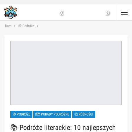
«
»
Dom
🧭 Podróże
🧭 PODRÓŻE
🗺 PORADY PODRÓŻNE
🤔 RÓŻNOŚCI
📚 Podróże literackie: 10 najlepszych