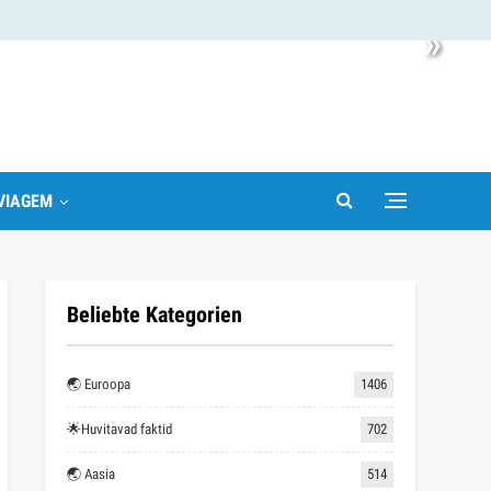
»
VIAGEM
Beliebte Kategorien
🌏 Euroopa
1406
🌟Huvitavad faktid
702
🌏 Aasia
514