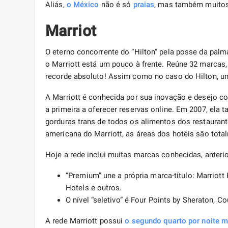
Aliás,
o México
não é só
praias
, mas também muitos
Marriot
O eterno concorrente do “Hilton” pela posse da palma
o Marriott está um pouco à frente. Reúne 32 marcas
recorde absoluto! Assim como no caso do Hilton, uma
A Marriott é conhecida por sua inovação e desejo c
a primeira a oferecer reservas online. Em 2007, ela
gorduras trans de todos os alimentos dos restaurant
americana do Marriott, as áreas dos hotéis são tota
Hoje a rede inclui muitas marcas conhecidas, anteri
“Premium” une a própria marca-título: Marriott
Hotels e outros.
O nível “seletivo” é Four Points by Sheraton, Cour
A rede Marriott possui
o segundo quarto por noite m