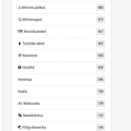
🚴Aktiivne puhkus
480
🤔 Mitmesugust
472
🗺 Reisinõuanded
467
🧳 Turistide ideed
462
🧭 Reisimine
450
🏨 Hotellid
438
Venemaa
346
Itaalia
180
✍ Märkuseks
159
🎭 Meelelahutus
142
🌏 Põhja-Ameerika
140