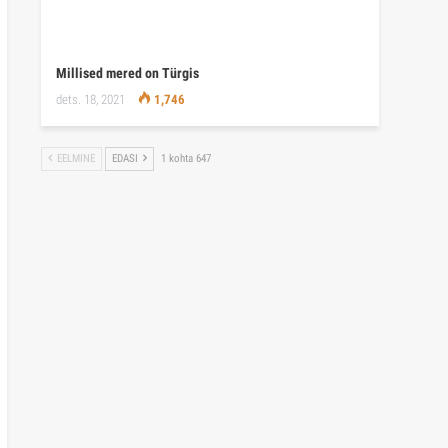
Millised mered on Türgis
dets. 18, 2021
1,746
EELMINE
EDASI
1 kohta 647