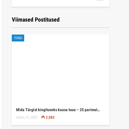
Viimased Postitused
TÜRGI
Mida Türgist kingituseks kaasa tuua – 25 parimat…
märts 21, 2022
2,082