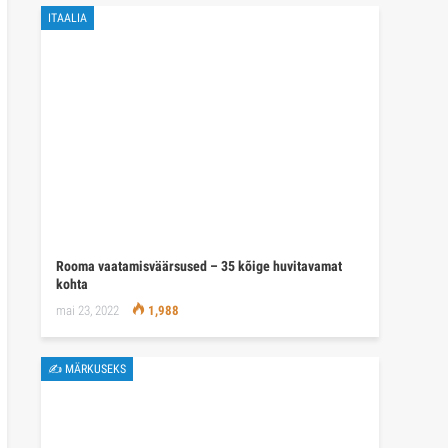
ITAALIA
Rooma vaatamisväärsused – 35 kõige huvitavamat
kohta
mai 23, 2022
1,988
✍ MÄRKUSEKS