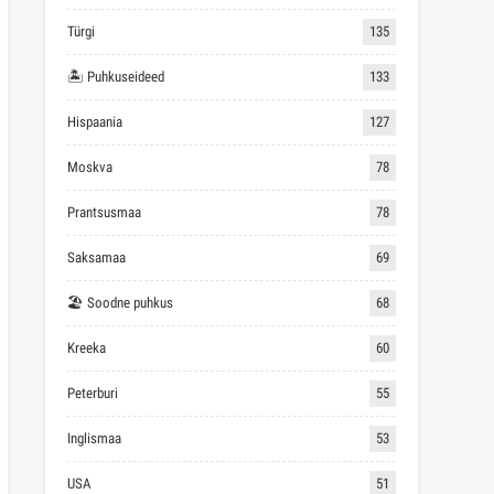
Türgi
135
🏝 Puhkuseideed
133
Hispaania
127
Moskva
78
Prantsusmaa
78
Saksamaa
69
🏖 Soodne puhkus
68
Kreeka
60
Peterburi
55
Inglismaa
53
USA
51