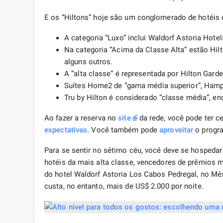
E os “Hiltons” hoje são um conglomerado de hotéis d
A categoria “Luxo” inclui Waldorf Astoria Hote
Na categoria “Acima da Classe Alta” estão Hil
alguns outros.
A “alta classe” é representada por Hilton Gar
Suítes Home2 de “gama média superior”, Ham
Tru by Hilton é considerado “classe média”, e
Ao fazer a reserva no
site
da rede, você pode ter c
expectativas
. Você também pode
aproveitar
o progra
Para se sentir no sétimo céu, você deve se hospedar
hotéis da mais alta classe, vencedores de prêmios 
do hotel Waldorf Astoria Los Cabos Pedregal, no M
custa, no entanto, mais de US$ 2.000 por noite.