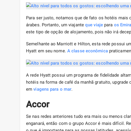
Para ser justo, notamos que de fato os hotéis mais 
árabes. Portanto, um viajante
que viaje
para
os Emir
este tipo de opção de alojamento, pois não irá decep
Semelhante ao Marriott e Hilton, esta rede possui u
Hyatt em seu nome.
A classe econômica
praticament
A rede Hyatt possui um programa de fidelidade altam
hotéis na forma de café da manhã gratuito, upgrade 
em
viagens para o mar
.
Accor
Se nas redes anteriores tudo era mais ou menos clar
enganará, então com o grupo Accor é mais difícil. R
o que é importante para as nossas latitudes, acessív