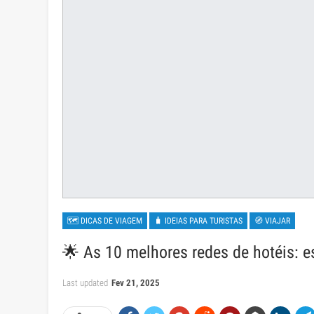
🗺 DICAS DE VIAGEM
🧳 IDEIAS PARA TURISTAS
🧭 VIAJAR
🌟 As 10 melhores redes de hotéis: es
Last updated
Fev 21, 2025