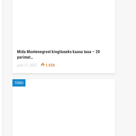
Mida Montenegrost kingituseks kaasa tuua – 20
parimat…
juuli 21, 2022
1,926
TÜRGI