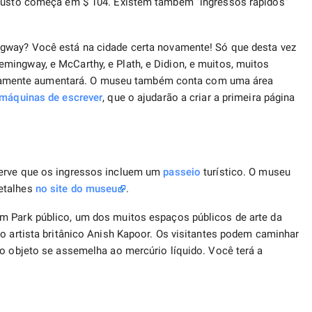
 custo começa em $ 104. Existem também “ingressos rápidos”
ngway? Você está na cidade certa novamente! Só que desta vez
ingway, e McCarthy, e Plath, e Didion, e muitos, muitos
 certamente aumentará. O museu também conta com uma área
máquinas de escrever
, que o ajudarão a criar a primeira página
serve que os ingressos incluem um
passeio
turístico. O museu
etalhes
no site do museu
.
m Park público, um dos muitos espaços públicos de arte da
do artista britânico Anish Kapoor. Os visitantes podem caminhar
io objeto se assemelha ao mercúrio líquido. Você terá a