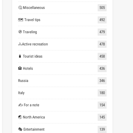
🤔 Miscellaneous
505
🗺 Travel tips
492
🧭 Traveling
479
🚴Active recreation
478
🧳 Tourist ideas
458
🏨 Hotels
436
Russia
346
Italy
180
✍ For a note
154
🌏 North America
145
🎭 Entertainment
139