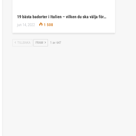
19 bästa badorter i Italien – vilken du ska välja för…
jun 14, 2022
1 508
TILLBAKA
FRAM
1 av 647