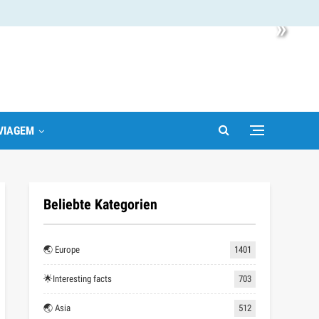
»
VIAGEM
Beliebte Kategorien
🌏 Europe
1401
🌟Interesting facts
703
🌏 Asia
512