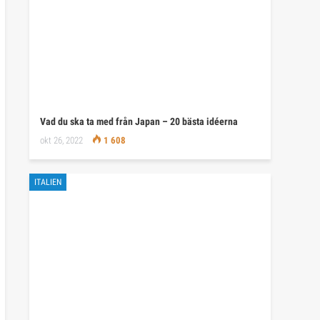
Vad du ska ta med från Japan – 20 bästa idéerna
okt 26, 2022
1 608
ITALIEN