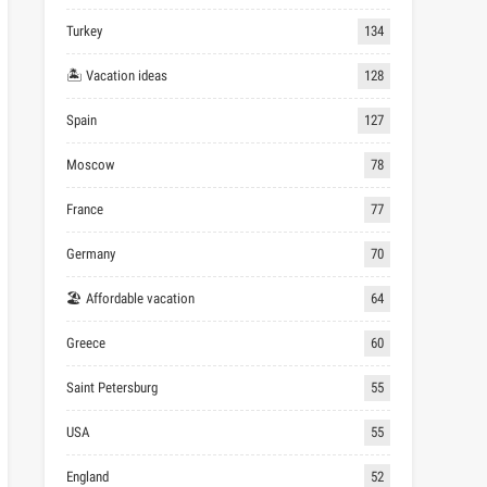
Turkey
134
🏝 Vacation ideas
128
Spain
127
Moscow
78
France
77
Germany
70
🏖 Affordable vacation
64
Greece
60
Saint Petersburg
55
USA
55
England
52