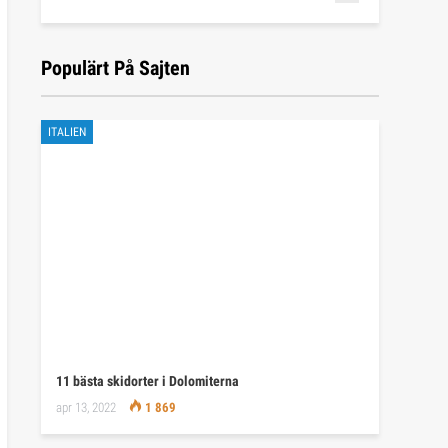
Populärt På Sajten
ITALIEN
11 bästa skidorter i Dolomiterna
apr 13, 2022
1 869