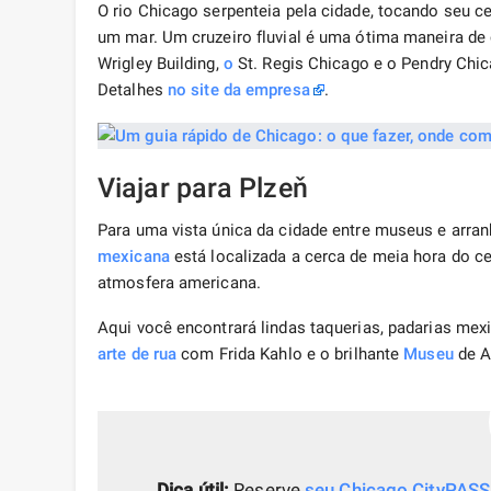
O rio Chicago serpenteia pela cidade, tocando seu c
um mar. Um cruzeiro fluvial é uma ótima maneira de 
Wrigley Building,
o
St. Regis Chicago e o Pendry Chi
Detalhes
no site da empresa
.
Viajar para Plzeň
Para uma vista única da cidade entre museus e arran
mexicana
está localizada a cerca de meia hora do ce
atmosfera americana.
Aqui você encontrará lindas taquerias, padarias mex
arte de rua
com Frida Kahlo e o brilhante
Museu
de A
Dica útil:
Reserve
seu Chicago CityPASS