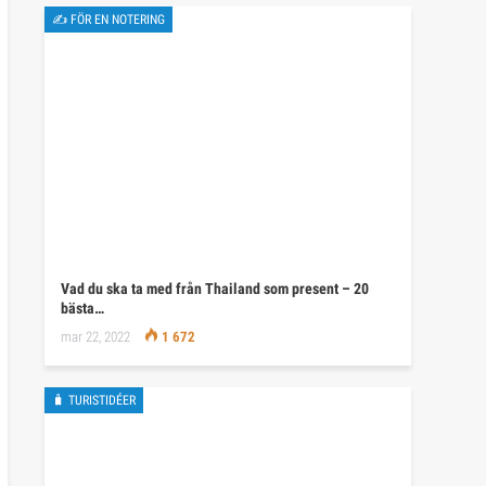
✍ FÖR EN NOTERING
Vad du ska ta med från Thailand som present – 20
bästa…
mar 22, 2022
1 672
🧳 TURISTIDÉER