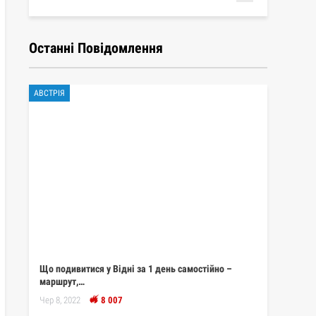
Останні Повідомлення
АВСТРІЯ
Що подивитися у Відні за 1 день самостійно –
маршрут,…
Чер 8, 2022
8 007