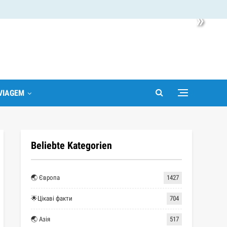
»
VIAGEM
Beliebte Kategorien
🌏 Європа
1427
🌟Цікаві факти
704
🌏 Азія
517