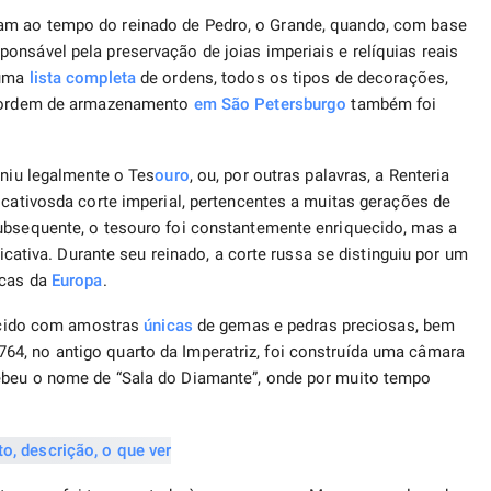
am ao tempo do reinado de Pedro, o Grande, quando, com base
onsável pela preservação de joias imperiais e relíquias reais
 uma
lista completa
de ordens, todos os tipos de decorações,
 A ordem de armazenamento
em São Petersburgo
também foi
niu legalmente o Tes
ouro
, ou, por outras palavras, a Renteria
cativos​​​da corte imperial, pertencentes a muitas gerações de
subsequente, o tesouro foi constantemente enriquecido, mas a
ficativa. Durante seu reinado, a corte russa se distinguiu por um
icas da
Europa
.
tecido com amostras
únicas
de gemas e pedras preciosas, bem
4, no antigo quarto da Imperatriz, foi construída uma câmara
ebeu o nome de “Sala do Diamante”, onde por muito tempo