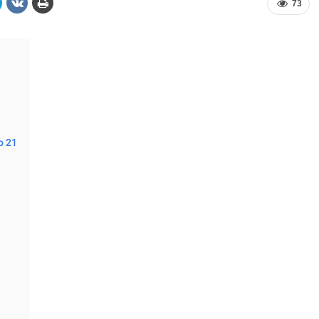
73
o 21