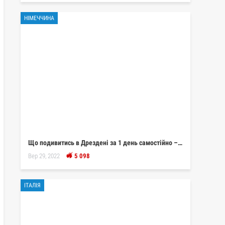
НІМЕЧЧИНА
Що подивитись в Дрездені за 1 день самостійно –…
Вер 29, 2022
5 098
ІТАЛІЯ