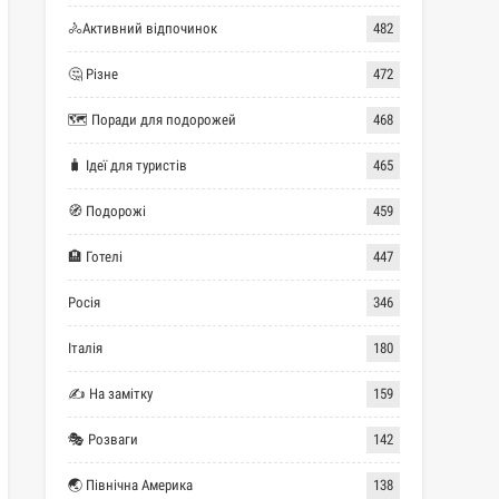
🚴Активний відпочинок
482
🤔 Різне
472
🗺 Поради для подорожей
468
🧳 Ідеї для туристів
465
🧭 Подорожі
459
🏨 Готелі
447
Росія
346
Італія
180
✍ На замітку
159
🎭 Розваги
142
🌏 Північна Америка
138