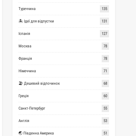
Туреччина
135
🏝 Ідеї для відпустки
131
Іспанія
127
Москва
78
Франція
78
Німеччина
71
🏖 Дешевий відпочинок
68
Греція
60
Санкт-Петербург
55
Англія
53
🌏 Південна Америка
51