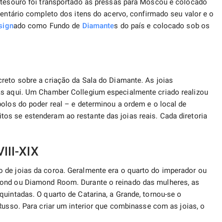
o tesouro foi transportado às pressas para Moscou e colocado
nventário completo dos itens do acervo, confirmado seu valor e o
sign
ado como Fundo de
Diamante
s do país e colocado sob os
I
reto sobre a criação da Sala do Diamante. As joias
as aqui. Um Chamber Collegium especialmente criado realizou
bolos do poder real – e determinou a ordem e o local de
os se estenderam ao restante das joias reais. Cada diretoria
III-XIX
 de joias da coroa. Geralmente era o quarto do imperador ou
mond ou Diamond Room. Durante o reinado das mulheres, as
quintadas. O quarto de Catarina, a Grande, tornou-se o
usso. Para criar um interior que combinasse com as joias, o