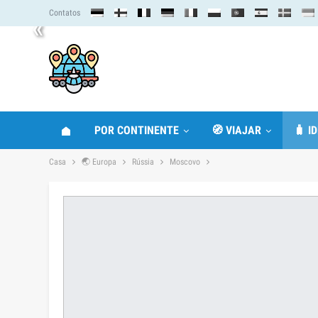
Contatos
«
POR CONTINENTE
🧭 VIAJAR
🧳 I
Casa
🌏 Europa
Rússia
Moscovo