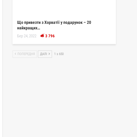
Що привезти з Хорватії у подарунок – 20
найкращих…
Бер 24, 2022
3 796
ПОПЕРЕДНЯ
ДАЛІ
1 з 650