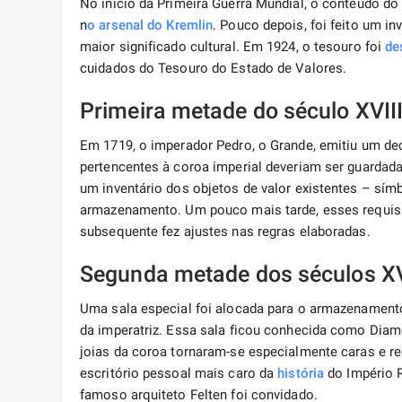
No início da Primeira Guerra Mundial, o conteúdo d
n
o arsenal do Kremlin
. Pouco depois, foi feito um i
maior significado cultural. Em 1924, o tesouro foi
de
cuidados do Tesouro do Estado de Valores.
Primeira metade do século XVII
Em 1719, o imperador Pedro, o Grande, emitiu um dec
pertencentes à coroa imperial deveriam ser guardad
um inventário dos objetos de valor existentes – sím
armazenamento. Um pouco mais tarde, esses requisit
subsequente fez ajustes nas regras elaboradas.
Segunda metade dos séculos XV
Uma sala especial foi alocada para o armazenamento
da imperatriz. Essa sala ficou conhecida como Dia
joias da coroa tornaram-se especialmente caras e re
escritório pessoal mais caro da
história
do Império R
famoso arquiteto Felten foi convidado.