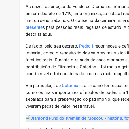
As raízes da criação do Fundo de Diamantes remont
em um decreto de 1719, uma organização estatal resp
iniciou seus trabalhos. O conselho da câmara tinha
presente
s para pessoas reais, regalias de estado.
descrita aqui.
De facto, pelo seu decreto,
Pedro I
reconheceu e defi
Imperial, como o repositório dos valores mais signifi
famílias reais. Durante o reinado de cada monarca 
contribuição de Elizabeth e Catarina II foi mais signi
luxo incrível e foi considerada uma das mais magníf
Em particular, sob
Catarina
II, o tesouro foi reabas
como os mais importantes símbolos de poder. Em 176
separada para a preservação do patrimônio, que rec
viveram peças de valor inestimável.