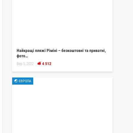
Найкращі пляжі Ріміні – безкоштовні та приватні,
фото…
Вер 5, 2022
4 512
🌏 ЄВРОПА