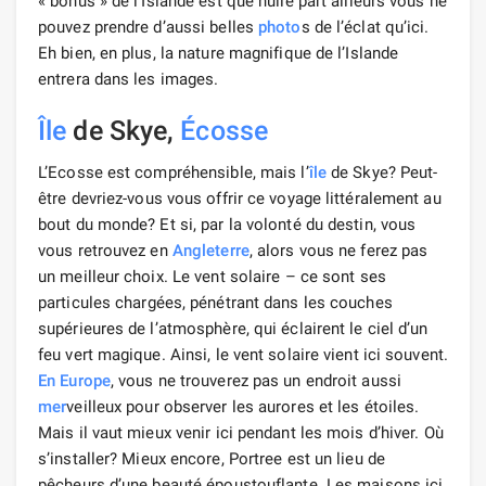
« bonus » de l’Islande est que nulle part ailleurs vous ne
pouvez prendre d’aussi belles
photo
s de l’éclat qu’ici.
Eh bien, en plus, la nature magnifique de l’Islande
entrera dans les images.
Île
de Skye,
Écosse
L’Ecosse est compréhensible, mais l’
île
de Skye? Peut-
être devriez-vous vous offrir ce voyage littéralement au
bout du monde? Et si, par la volonté du destin, vous
vous retrouvez en
Angleterre
, alors vous ne ferez pas
un meilleur choix. Le vent solaire – ce sont ses
particules chargées, pénétrant dans les couches
supérieures de l’atmosphère, qui éclairent le ciel d’un
feu vert magique. Ainsi, le vent solaire vient ici souvent.
En Europe
, vous ne trouverez pas un endroit aussi
mer
veilleux pour observer les aurores et les étoiles.
Mais il vaut mieux venir ici pendant les mois d’hiver. Où
s’installer? Mieux encore, Portree est un lieu de
pêcheurs d’une beauté époustouflante. Les maisons ici