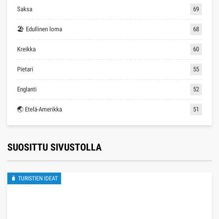
Saksa
69
🏖 Edullinen loma
68
Kreikka
60
Pietari
55
Englanti
52
🌏 Etelä-Amerikka
51
SUOSITTU SIVUSTOLLA
🧳 TURISTIEN IDEAT