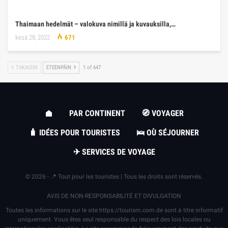
Thaimaan hedelmät – valokuva nimillä ja kuvauksilla,…
kesä 28, 2022
671
TAKAISIN
ETEENPÄIN
1 of 647
PAR CONTINENT
🧭 VOYAGER
🧳 IDÉES POUR TOURISTES
🛌 OÙ SÉJOURNER
✈ SERVICES DE VOYAGE
© 2026 - 📍 Tout pour les touristes | Tous les droits sont réservés.
AVIS DE NON-RESPONSABILITÉ ET DIVULGATION
Toutes les informations sur le site
https://tourism.com.de
sont à titre informatif
uniquement. Vous êtes seul responsable du respect des lois locales ou