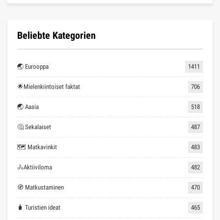
Beliebte Kategorien
🌏 Eurooppa
1411
🌟Mielenkiintoiset faktat
706
🌏 Aasia
518
🤔 Sekalaiset
487
🗺 Matkavinkit
483
🚴Aktiiviloma
482
🧭 Matkustaminen
470
🧳 Turistien ideat
465