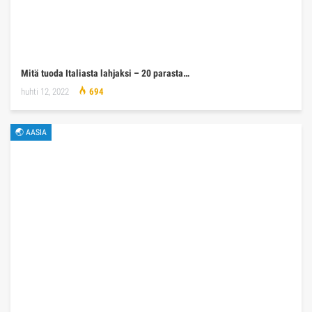
Mitä tuoda Italiasta lahjaksi – 20 parasta…
huhti 12, 2022
694
🌏 AASIA