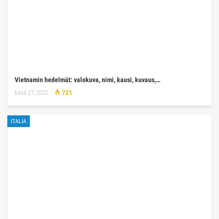
Vietnamin hedelmät: valokuva, nimi, kausi, kuvaus,…
kesä 27, 2022
721
ITALIA