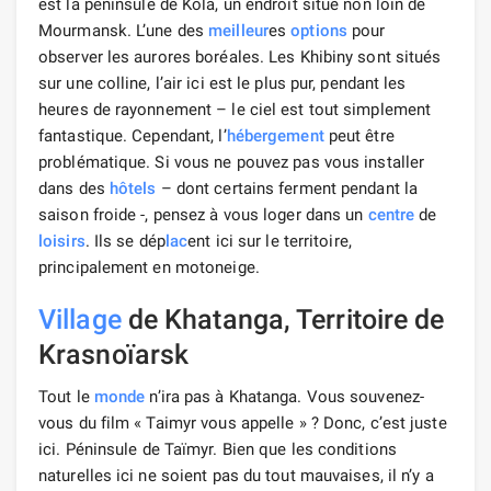
est la péninsule de Kola, un endroit situé non loin de
Mourmansk. L’une des
meilleur
es
options
pour
observer les aurores boréales. Les Khibiny sont situés
sur une colline, l’air ici est le plus pur, pendant les
heures de rayonnement – le ciel est tout simplement
fantastique. Cependant, l’
hébergement
peut être
problématique. Si vous ne pouvez pas vous installer
dans des
hôtels
– dont certains ferment pendant la
saison froide -, pensez à vous loger dans un
centre
de
loisirs
. Ils se dép
lac
ent ici sur le territoire,
principalement en motoneige.
Village
de Khatanga, Territoire de
Krasnoïarsk
Tout le
monde
n’ira pas à Khatanga. Vous souvenez-
vous du film « Taimyr vous appelle » ? Donc, c’est juste
ici. Péninsule de Taïmyr. Bien que les conditions
naturelles ici ne soient pas du tout mauvaises, il n’y a