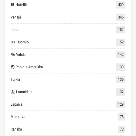
🏨 Hotellit
439
Venäjä
346
Italia
182
✍ Huomio
159
🎭 Viihde
142
🌏 Pohjois-Amerikka
139
Turkki
135
🏝 Lomaideat
132
Espanja
129
Moskova
78
Ranska
78