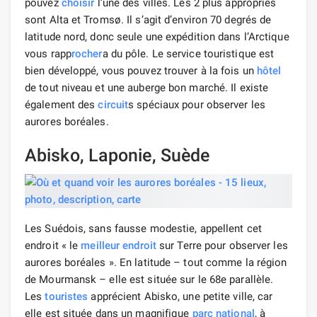
pouvez
choisir
l’une des villes. Les 2 plus appropriés
sont Alta et Tromsø. Il s’agit d’environ 70 degrés de
latitude nord, donc seule une expédition dans l’Arctique
vous rapp
rocher
a du pôle. Le service touristique est
bien développé, vous pouvez trouver à la fois un
hôtel
de tout niveau et une auberge bon marché. Il existe
également des
circuit
s spéciaux pour observer les
aurores boréales.
Abisko, Laponie, Suède
Les Suédois, sans fausse modestie, appellent cet
endroit « le
meilleur endroit
sur Terre pour observer les
aurores boréales ». En latitude – tout comme la région
de Mourmansk – elle est située sur le 68e parallèle.
Les
touristes
apprécient Abisko, une petite ville, car
elle est située dans un magnifique
parc national
, à