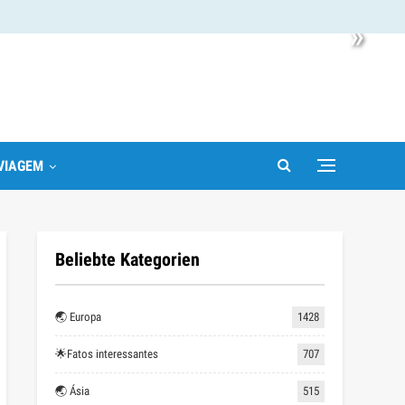
»
VIAGEM
Beliebte Kategorien
🌏 Europa
1428
🌟Fatos interessantes
707
🌏 Ásia
515