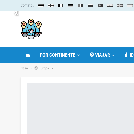
Contatos
«
POR CONTINENTE
🧭 VIAJAR
🧳 I
Casa
🌏 Europa