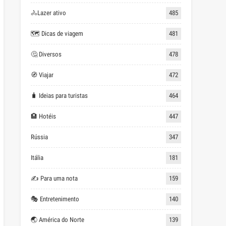
🚴Lazer ativo
485
🗺 Dicas de viagem
481
🤔 Diversos
478
🧭 Viajar
472
🧳 Ideias para turistas
464
🏨 Hotéis
447
Rússia
347
Itália
181
✍ Para uma nota
159
🎭 Entretenimento
140
🌏 América do Norte
139