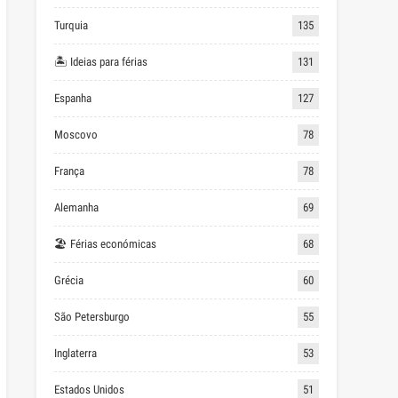
Turquia
135
🏝 Ideias para férias
131
Espanha
127
Moscovo
78
França
78
Alemanha
69
🏖 Férias económicas
68
Grécia
60
São Petersburgo
55
Inglaterra
53
Estados Unidos
51