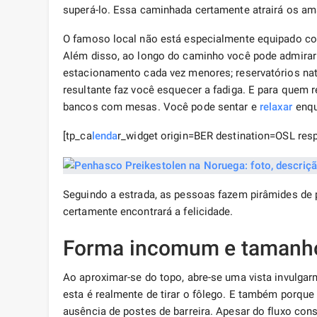
superá-lo. Essa caminhada certamente atrairá os am
O famoso local não está especialmente equipado com 
Além disso, ao longo do caminho você pode admira
estacionamento cada vez menores; reservatórios natu
resultante faz você esquecer a fadiga. E para quem 
bancos com mesas. Você pode sentar e
relaxar
enqu
[tp_ca
lenda
r_widget origin=BER destination=OSL res
Seguindo a estrada, as pessoas fazem pirâmides de p
certamente encontrará a felicidade.
Forma incomum e tamanho
Ao aproximar-se do topo, abre-se uma vista invulga
esta é realmente de tirar o fôlego. E também porque
ausência de postes de barreira. Apesar do fluxo cons