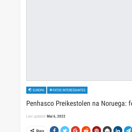
🌏 EUROPA
🌟FATOS INTERESSANTES
Penhasco Preikestolen na Noruega: f
Last updated
Mai 6, 2022
Share