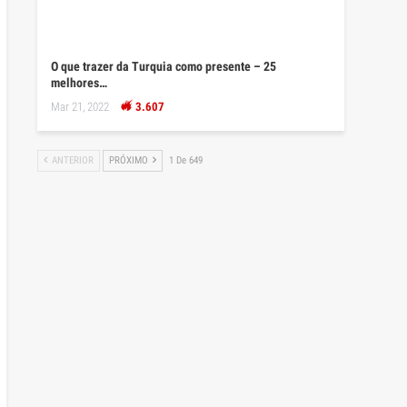
O que trazer da Turquia como presente – 25
melhores…
Mar 21, 2022
3.607
ANTERIOR
PRÓXIMO
1 De 649