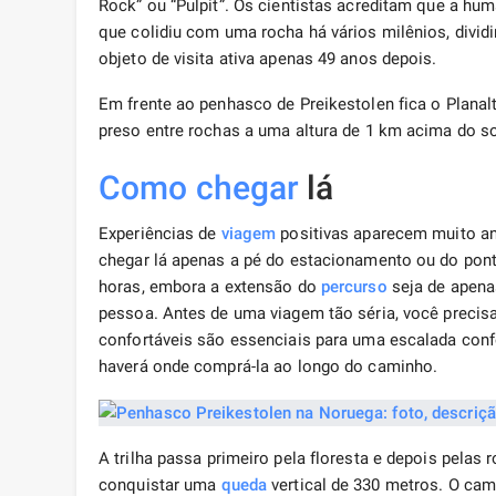
Rock” ou “Pulpit”. Os cientistas acreditam que a hu
que colidiu com uma rocha há vários milênios, divid
objeto de visita ativa apenas 49 anos depois.
Em frente ao penhasco de Preikestolen fica o Planalt
preso entre rochas a uma altura de 1 km acima do so
Como chegar
lá
Experiências de
viagem
positivas aparecem muito ant
chegar lá apenas a pé do estacionamento ou do pon
horas, embora a extensão do
percurso
seja de apena
pessoa. Antes de uma viagem tão séria, você precis
confortáveis ​​são essenciais para uma escalada con
haverá onde comprá-la ao longo do caminho.
A trilha passa primeiro pela floresta e depois pela
conquistar uma
queda
vertical de 330 metros. O ca