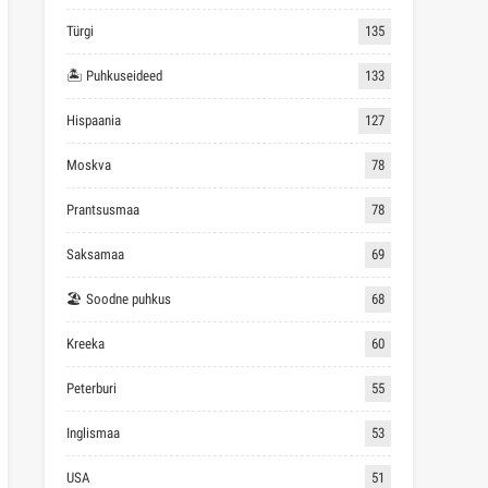
Türgi
135
🏝 Puhkuseideed
133
Hispaania
127
Moskva
78
Prantsusmaa
78
Saksamaa
69
🏖 Soodne puhkus
68
Kreeka
60
Peterburi
55
Inglismaa
53
USA
51