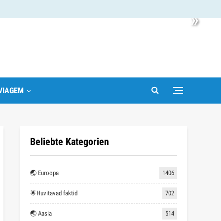
»
VIAGEM
Beliebte Kategorien
🌏 Euroopa
1406
🌟Huvitavad faktid
702
🌏 Aasia
514