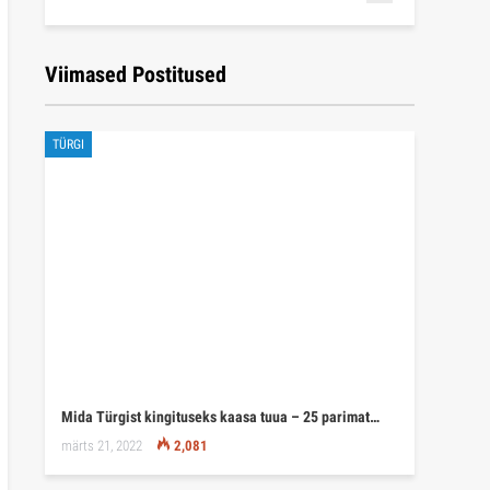
Viimased Postitused
TÜRGI
Mida Türgist kingituseks kaasa tuua – 25 parimat…
märts 21, 2022
2,081