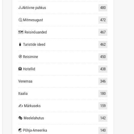
🚴Aktiivne puhkus
480
🤔 Mitmesugust
472
🗺 Reisinõuanded
467
🧳 Turistide ideed
462
🧭 Reisimine
450
🏨 Hotellid
438
Venemaa
346
Itaalia
180
✍ Märkuseks
159
🎭 Meelelahutus
142
🌏 Põhja-Ameerika
140