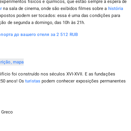
 experimentos físicos e químicos, que estão sempre à espera de
r
na sala de cinema, onde são exibidos filmes sobre a
história
s expostos podem ser tocados: essa é uma das condições para
ição de segunda a domingo, das 10h às 21h.
порта до вашего отеля за 2 512 RUB
ifício foi construído nos séculos XVI-XVII. E as fundações
250 anos! Os
turistas
podem conhecer exposições permanentes
l Greco