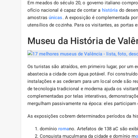
Em meados do século 20, o governo italiano compro
ofício nacional é capaz de contar a
história
do desen
amostras
únicas
. A exposição é complementada por it
utensílios de cozinha. Para os visitantes, as portas 
Museu da História de Valê
Os turistas são atraídos, em primeiro lugar, por um 
abastecia a cidade com água potável. Foi construíd
instalações e as cederam para um local onde são r
de tecnologia tradicional e moderna ajuda os visitan
complementadas por telas interativas, demonstraçõe
mergulham passivamente na época: eles participam 
As exposições cobrem determinados períodos da hist
domínio
roma
no. Artefatos de 138 aC são exib
Conquista muçulmana da cidade e domínio m
o