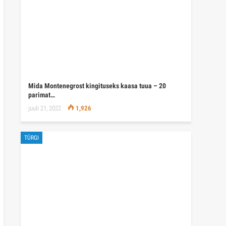
Mida Montenegrost kingituseks kaasa tuua – 20
parimat…
juuli 21, 2022
1,926
TÜRGI