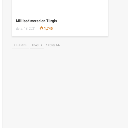
Millised mered on Türgis
dets. 18, 2021
1,745
EELMINE
EDASI
1 kohta 647