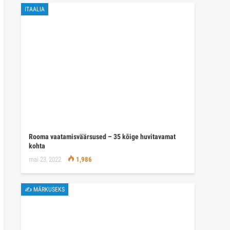
ITAALIA
Rooma vaatamisväärsused – 35 kõige huvitavamat
kohta
mai 23, 2022
1,986
✍ MÄRKUSEKS