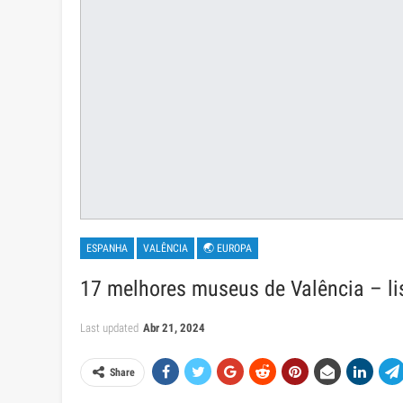
ESPANHA
VALÊNCIA
🌏 EUROPA
17 melhores museus de Valência – lis
Last updated
Abr 21, 2024
Share