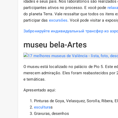
idades e seus pais. Nos laboratórios são realizados
participantes ativos no processo. E você pode
relaxa
do planeta Terra. Vale ressaltar que todos os iten
participar das
excursões
. Você pode visitar a expos
Забронируйте индивидуальный трансфер из аэро
museu bela-Artes
O museu está localizado no palácio de Pio 5. Este ed
merecem admiração. Eles foram reabastecidos por 
e temáticas.
Apresentado aqui:
Pinturas de Goya, Velasquez, Sorolla, Ribera, E
escultura
s
Gravuras, desenhos