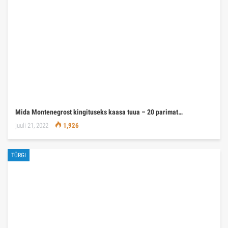
Mida Montenegrost kingituseks kaasa tuua – 20 parimat…
juuli 21, 2022
1,926
TÜRGI