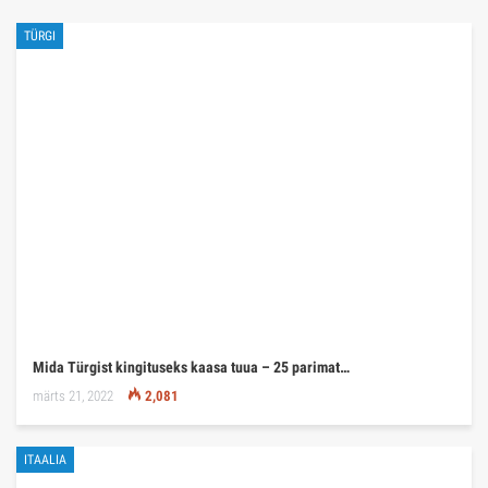
TÜRGI
Mida Türgist kingituseks kaasa tuua – 25 parimat…
märts 21, 2022
2,081
ITAALIA