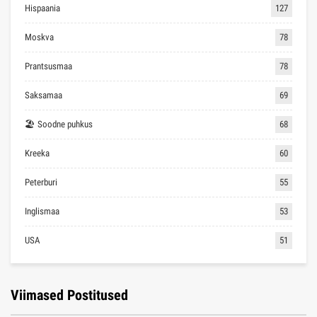
Hispaania
127
Moskva
78
Prantsusmaa
78
Saksamaa
69
🏖 Soodne puhkus
68
Kreeka
60
Peterburi
55
Inglismaa
53
USA
51
Viimased Postitused