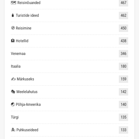
🗺 Reisinõuanded
467
🧳 Turistide ideed
462
🧭 Reisimine
450
🏨 Hotellid
438
Venemaa
346
Itaalia
180
✍ Märkuseks
159
🎭 Meelelahutus
142
🌏 Põhja-Ameerika
140
Türgi
135
🏝 Puhkuseideed
133