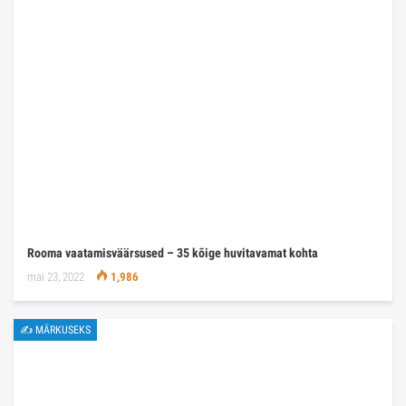
Rooma vaatamisväärsused – 35 kõige huvitavamat kohta
mai 23, 2022
1,986
✍ MÄRKUSEKS