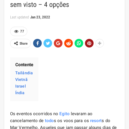
sem visto – 4 opções
Last updated
Jan 23, 2022
77
Share
Contente
Tailândia
Vietnã
Israel
Índia
Os eventos ocorridos no
Egito
levaram ao
cancelamento de
todo
s os voos para os
resort
s do
Mar Vermelho. Aqueles que iam passar alguns dias de