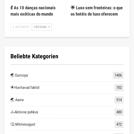
💃 As 10 danças nacionais
🌟 Luxo sem fronteiras: o que
mais exóticas do mundo
os hotéis de luxo oferecem
ANTERIOR
PRÓXIMO
Beliebte Kategorien
🌏 Euroopa
1406
🌟Huvitavad faktid
702
🌏 Aasia
514
🚴Aktiivne puhkus
480
🤔 Mitmesugust
472