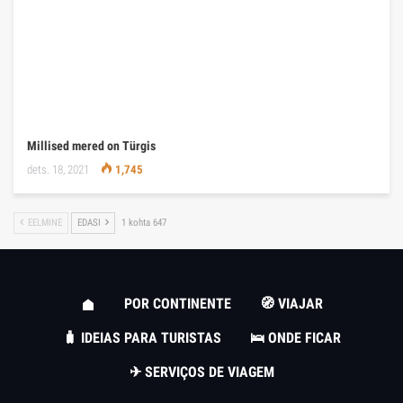
Millised mered on Türgis
dets. 18, 2021
1,745
EELMINE
EDASI
1 kohta 647
POR CONTINENTE
🧭 VIAJAR
🧳 IDEIAS PARA TURISTAS
🛌 ONDE FICAR
✈ SERVIÇOS DE VIAGEM