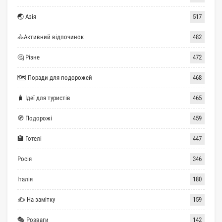
🌏 Азія
517
🚴Активний відпочинок
482
🤔 Різне
472
🗺 Поради для подорожей
468
🧳 Ідеї для туристів
465
🧭 Подорожі
459
🏨 Готелі
447
Росія
346
Італія
180
✍ На замітку
159
🎭 Розваги
142