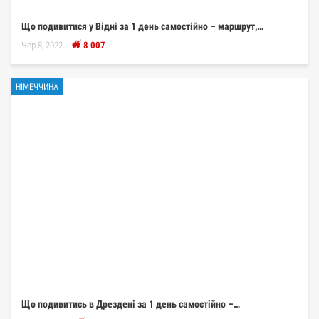
Що подивитися у Відні за 1 день самостійно – маршрут,…
Чер 8, 2022
8 007
НІМЕЧЧИНА
Що подивитись в Дрездені за 1 день самостійно –…