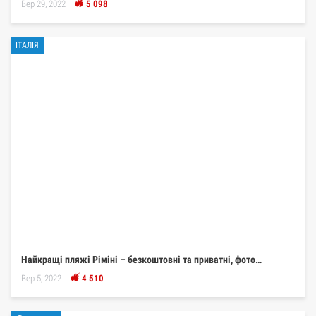
Вер 29, 2022
5 098
ІТАЛІЯ
Найкращі пляжі Ріміні – безкоштовні та приватні, фото…
Вер 5, 2022
4 510