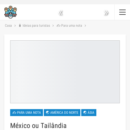
«
»
Casa
🧳 Ideias para turistas
✍ Para uma nota
✍ PARA UMA NOTA
🌏 AMÉRICA DO NORTE
🌏 ÁSIA
México ou Tailândia