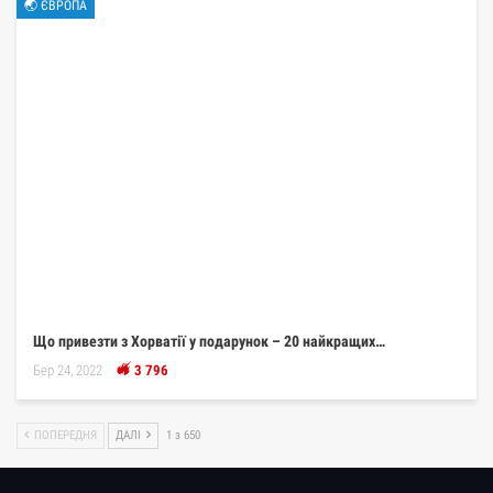
🌏 ЄВРОПА
Що привезти з Хорватії у подарунок – 20 найкращих…
Бер 24, 2022
3 796
ПОПЕРЕДНЯ
ДАЛІ
1 з 650