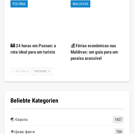
POLÓNIA
MALDIVAS
🏰 24 horas em Poznan: a
💰 Férias econômicas nas
rota ideal para um turista
Maldivas: um guia para um
paraíso acessível
ANTERIOR
PRÓXIMO
Beliebte Kategorien
🌏 Європа
1427
🌟Цікаві факти
704