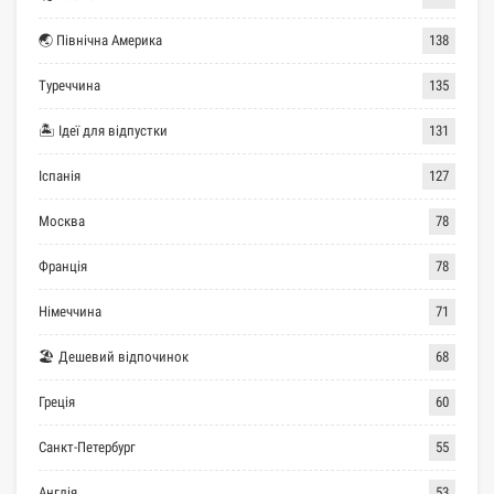
🌏 Північна Америка
138
Туреччина
135
🏝 Ідеї для відпустки
131
Іспанія
127
Москва
78
Франція
78
Німеччина
71
🏖 Дешевий відпочинок
68
Греція
60
Санкт-Петербург
55
Англія
53