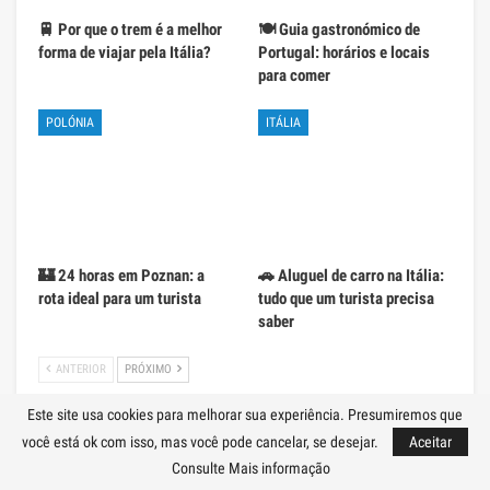
🚆 Por que o trem é a melhor
🍽️ Guia gastronómico de
forma de viajar pela Itália?
Portugal: horários e locais
para comer
POLÓNIA
ITÁLIA
🏰 24 horas em Poznan: a
🚗 Aluguel de carro na Itália:
rota ideal para um turista
tudo que um turista precisa
saber
ANTERIOR
PRÓXIMO
Este site usa cookies para melhorar sua experiência. Presumiremos que
você está ok com isso, mas você pode cancelar, se desejar.
Aceitar
Consulte Mais informação
Beliebte Kategorien