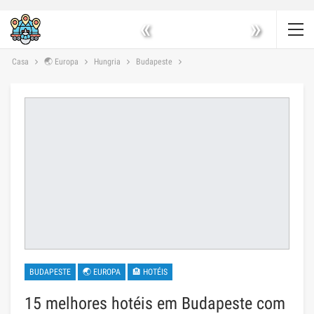
«
»
Casa
🌏 Europa
Hungria
Budapeste
BUDAPESTE
🌏 EUROPA
🏨 HOTÉIS
15 melhores hotéis em Budapeste com