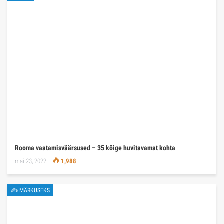
Rooma vaatamisväärsused – 35 kõige huvitavamat kohta
mai 23, 2022
1,988
✍ MÄRKUSEKS