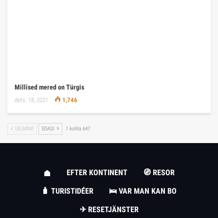
Millised mered on Türgis
dets. 18, 2021
1,746
EELMINE
EDASI
1 kohta 647
EFTER KONTINENT
🧭 RESOR
🧳 TURISTIDÉER
🛌 VAR MAN KAN BO
✈ RESETJÄNSTER