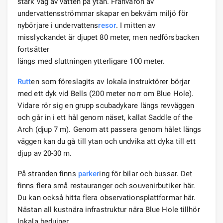
stark våg av vatten på ytan. Frånvaron av
undervattensströmmar skapar en bekväm miljö för
nybörjare i undervattens
resor
. I mitten av
misslyckandet är djupet 80 meter, men nedförsbacken
fortsätter
längs med sluttningen ytterligare 100 meter.
Rutt
en som föreslagits av lokala instruktörer börjar
med ett dyk vid Bells (200 meter norr om Blue Hole).
Vidare rör sig en grupp scubadykare längs revväggen
och går in i ett hål genom näset, kallat Saddle of the
Arch (djup 7 m). Genom att passera genom hålet längs
väggen kan du gå till ytan och undvika att dyka till ett
djup av 20-30 m.
På stranden finns
parker
ing för bilar och bussar. Det
finns flera små restauranger och souvenirbutiker här.
Du kan också hitta flera observationsplattformar här.
Nästan all kustnära infrastruktur nära Blue Hole tillhör
lokala beduiner.