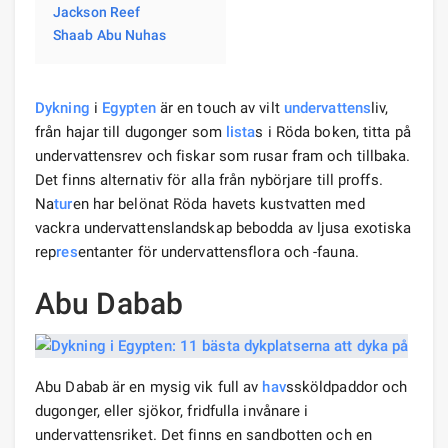
Jackson Reef
Shaab Abu Nuhas
Dykning
i
Egypten
är en touch av vilt
undervattens
liv,
från hajar till dugonger som
lista
s i Röda boken, titta på
undervattensrev och fiskar som rusar fram och tillbaka.
Det finns alternativ för alla från nybörjare till proffs.
Na
tur
en har belönat Röda havets kustvatten med
vackra undervattenslandskap bebodda av ljusa exotiska
rep
res
entanter för undervattensflora och -fauna.
Abu Dabab
Abu Dabab är en mysig vik full av
hav
ssköldpaddor och
dugonger, eller sjökor, fridfulla invånare i
undervattensriket. Det finns en sandbotten och en