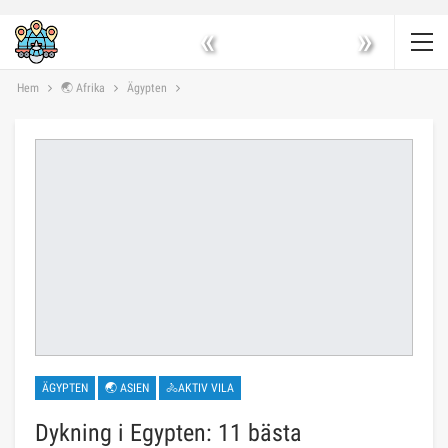
«
»
Hem
🌏 Afrika
Ägypten
ÄGYPTEN
🌏 ASIEN
🚴AKTIV VILA
Dykning i Egypten: 11 bästa