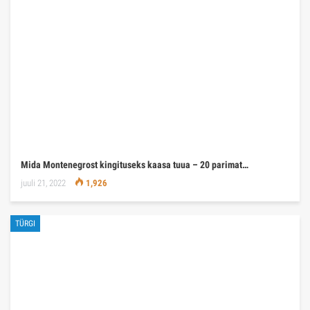
Mida Montenegrost kingituseks kaasa tuua – 20 parimat…
juuli 21, 2022
1,926
TÜRGI