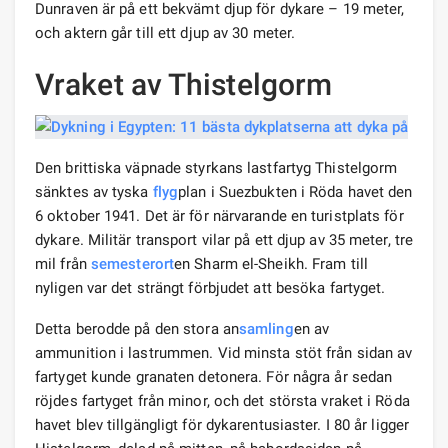
Dunraven är på ett bekvämt djup för dykare – 19 meter,
och aktern går till ett djup av 30 meter.
Vraket av Thistelgorm
Den brittiska väpnade styrkans lastfartyg Thistelgorm
sänktes av tyska
flyg
plan i Suezbukten i Röda havet den
6 oktober 1941. Det är för närvarande en turistplats för
dykare. Militär transport vilar på ett djup av 35 meter, tre
mil från
semesterort
en Sharm el-Sheikh. Fram till
nyligen var det strängt förbjudet att besöka fartyget.
Detta berodde på den stora an
samling
en av
ammunition i lastrummen. Vid minsta stöt från sidan av
fartyget kunde granaten detonera. För några år sedan
röjdes fartyget från minor, och det största vraket i Röda
havet blev tillgängligt för dykarentusiaster. I 80 år ligger