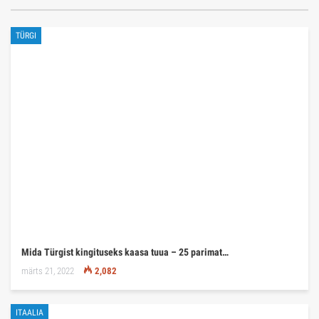
TÜRGI
Mida Türgist kingituseks kaasa tuua – 25 parimat…
märts 21, 2022
2,082
ITAALIA