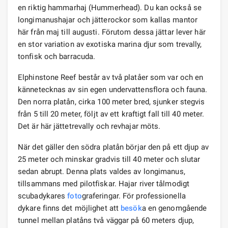
en riktig hammarhaj (Hummerhead). Du kan också se
longimanushajar och jätterockor som kallas mantor
här från maj till augusti. Förutom dessa jättar lever här
en stor variation av exotiska marina djur som trevally,
tonfisk och barracuda.
Elphinstone Reef består av två platåer som var och en
kännetecknas av sin egen undervattensflora och fauna.
Den norra platån, cirka 100 meter bred, sjunker stegvis
från 5 till 20 meter, följt av ett kraftigt fall till 40 meter.
Det är här jättetrevally och revhajar möts.
När det gäller den södra platån börjar den på ett djup av
25 meter och minskar gradvis till 40 meter och slutar
sedan abrupt. Denna plats valdes av longimanus,
tillsammans med pilotfiskar. Hajar river tålmodigt
scubadykares
foto
graferingar. För professionella
dykare finns det möjlighet att
besök
a en genomgående
tunnel mellan platåns två väggar på 60 meters djup,