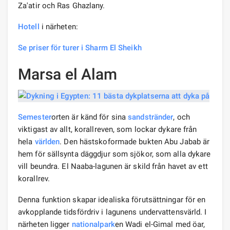
Za'atir och Ras Ghazlany.
Hotell
i närheten:
Se priser för turer i Sharm El Sheikh
Marsa el Alam
Semester
orten är känd för sina
sandstränder
, och
viktigast av allt, korallreven, som lockar dykare från
hela
världen
. Den hästskoformade bukten Abu Jabab är
hem för sällsynta däggdjur som sjökor, som alla dykare
vill beundra. El Naaba-lagunen är skild från havet av ett
korallrev.
Denna funktion skapar idealiska förutsättningar för en
avkopplande tidsfördriv i lagunens undervattensvärld. I
närheten ligger
nationalpark
en Wadi el-Gimal med öar,