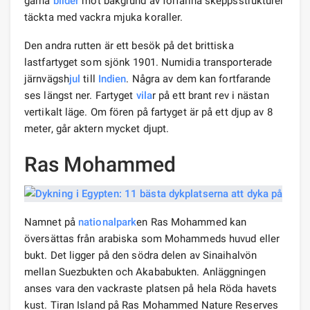
gärna
bilder
mot bakgrund av förfallna skeppsstrukturer
täckta med vackra mjuka koraller.
Den andra rutten är ett besök på det brittiska
lastfartyget som sjönk 1901. Numidia transporterade
järnvägsh
jul
till
Indien
. Några av dem kan fortfarande
ses längst ner. Fartyget
vila
r på ett brant rev i nästan
vertikalt läge. Om fören på fartyget är på ett djup av 8
meter, går aktern mycket djupt.
Ras Mohammed
Namnet på
nationalpark
en Ras Mohammed kan
översättas från arabiska som Mohammeds huvud eller
bukt. Det ligger på den södra delen av Sinaihalvön
mellan Suezbukten och Akababukten. Anläggningen
anses vara den vackraste platsen på hela Röda havets
kust. Tiran Island på Ras Mohammed Nature Reserves