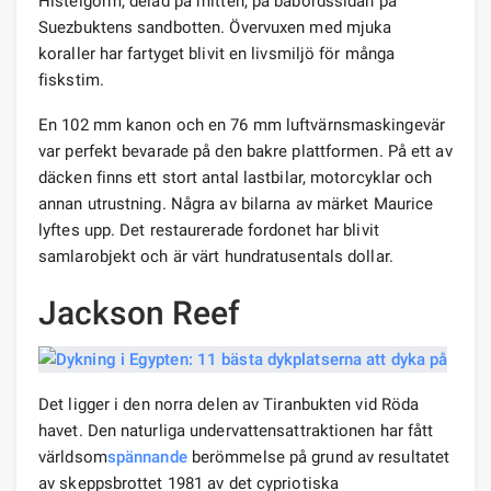
Histelgorm, delad på mitten, på babordssidan på
Suezbuktens sandbotten. Övervuxen med mjuka
koraller har fartyget blivit en livsmiljö för många
fiskstim.
En 102 mm kanon och en 76 mm luftvärnsmaskingevär
var perfekt bevarade på den bakre plattformen. På ett av
däcken finns ett stort antal lastbilar, motorcyklar och
annan utrustning. Några av bilarna av märket Maurice
lyftes upp. Det restaurerade fordonet har blivit
samlarobjekt och är värt hundratusentals dollar.
Jackson Reef
Det ligger i den norra delen av Tiranbukten vid Röda
havet. Den naturliga undervattensattraktionen har fått
världsom
spännande
berömmelse på grund av resultatet
av skeppsbrottet 1981 av det cypriotiska