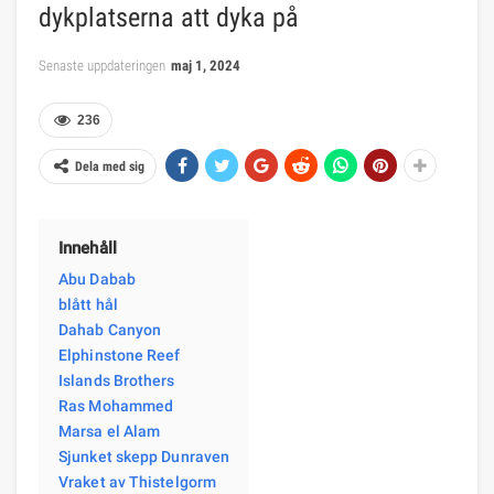
dykplatserna att dyka på
Senaste uppdateringen
maj 1, 2024
236
Dela med sig
Innehåll
Abu Dabab
blått hål
Dahab Canyon
Elphinstone Reef
Islands Brothers
Ras Mohammed
Marsa el Alam
Sjunket skepp Dunraven
Vraket av Thistelgorm