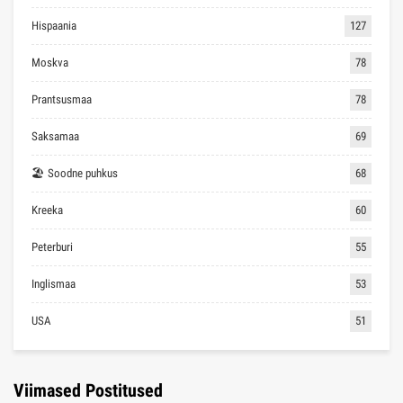
Hispaania
127
Moskva
78
Prantsusmaa
78
Saksamaa
69
🏖 Soodne puhkus
68
Kreeka
60
Peterburi
55
Inglismaa
53
USA
51
Viimased Postitused