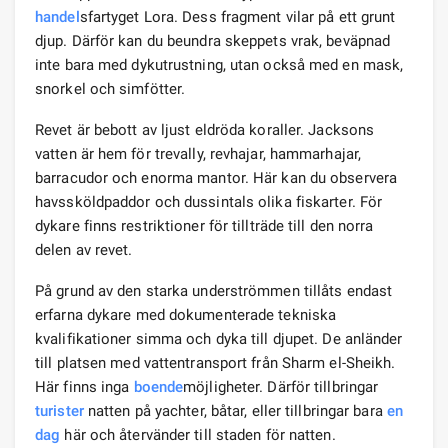
handel
sfartyget Lora. Dess fragment vilar på ett grunt
djup. Därför kan du beundra skeppets vrak, beväpnad
inte bara med dykutrustning, utan också med en mask,
snorkel och simfötter.
Revet är bebott av ljust eldröda koraller. Jacksons
vatten är hem för trevally, revhajar, hammarhajar,
barracudor och enorma mantor. Här kan du observera
havssköldpaddor och dussintals olika fiskarter. För
dykare finns restriktioner för tillträde till den norra
delen av revet.
På grund av den starka underströmmen tillåts endast
erfarna dykare med dokumenterade tekniska
kvalifikationer simma och dyka till djupet. De anländer
till platsen med vattentransport från Sharm el-Sheikh.
Här finns inga
boende
möjligheter. Därför tillbringar
turister
natten på yachter, båtar, eller tillbringar bara
en
dag
här och återvänder till staden för natten.