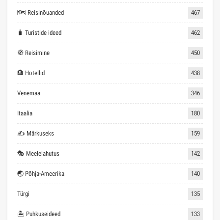
🗺 Reisinõuanded
467
🧳 Turistide ideed
462
🧭 Reisimine
450
🏨 Hotellid
438
Venemaa
346
Itaalia
180
✍ Märkuseks
159
🎭 Meelelahutus
142
🌏 Põhja-Ameerika
140
Türgi
135
🏝 Puhkuseideed
133