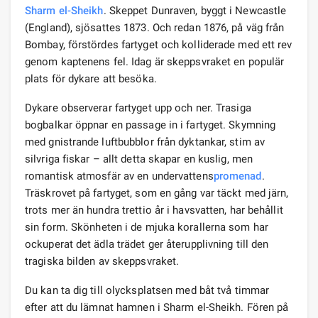
Sharm el-Sheikh
. Skeppet Dunraven, byggt i Newcastle
(England), sjösattes 1873. Och redan 1876, på väg från
Bombay, förstördes fartyget och kolliderade med ett rev
genom kaptenens fel. Idag är skeppsvraket en populär
plats för dykare att besöka.
Dykare observerar fartyget upp och ner. Trasiga
bogbalkar öppnar en passage in i fartyget. Skymning
med gnistrande luftbubblor från dyktankar, stim av
silvriga fiskar – allt detta skapar en kuslig, men
romantisk atmosfär av en undervattens
promenad
.
Träskrovet på fartyget, som en gång var täckt med järn,
trots mer än hundra trettio år i havsvatten, har behållit
sin form. Skönheten i de mjuka korallerna som har
ockuperat det ädla trädet ger återupplivning till den
tragiska bilden av skeppsvraket.
Du kan ta dig till olycksplatsen med båt två timmar
efter att du lämnat hamnen i Sharm el-Sheikh. Fören på