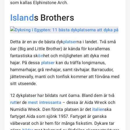
som kallas Elphinstone Arch.
Island
s Brothers
Detta är en av de bästa dyk
platser
na i landet. Två små
öar (Big and Little Brother) är kända för korallernas
fantastiska sk
ön
het och möjligheten att dyka med
hajar. På dessa
platser
kan du träffa longimanus,
hammarhajar, grå revhajar, samt rävhajar. Barracudor,
jättetrevally, manti och tonfisk kommer att förvåna med
sitt utseende.
12 dykplatser har bildats runt öarna. Bland dem är två
rutt
er de
mest intressanta
– dessa är Aida Wreck och
Numidia Wreck. Den första platsen är det
italien
ska
fartyget Aida som sjönk 1957. Fartyget är ganska
välbevarat och är hem för många fiskstim. Dykare tar