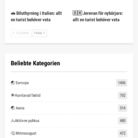
🚗 Biluthyrning i Italien: allt
🇦🇲 Jerevan för nybörjare:
en turist behöver veta
allt en turist behöver veta
TILLBAKA
FRAM
Beliebte Kategorien
🌏 Euroopa
1406
🌟Huvitavad faktid
702
🌏 Aasia
514
🚴Aktiivne puhkus
480
🤔 Mitmesugust
472