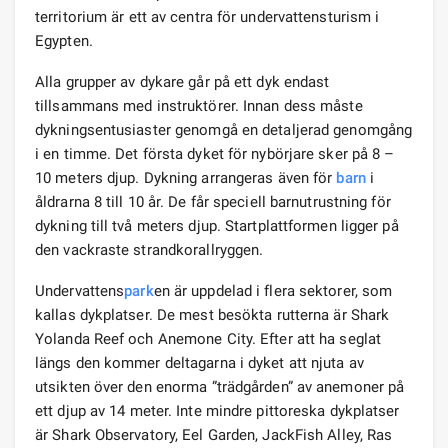
territorium är ett av centra för undervattensturism i
Egypten.
Alla grupper av dykare går på ett dyk endast
tillsammans med instruktörer. Innan dess måste
dykningsentusiaster genomgå en detaljerad genomgång
i en timme. Det första dyket för nybörjare sker på 8 –
10 meters djup. Dykning arrangeras även för
barn
i
åldrarna 8 till 10 år. De får speciell barnutrustning för
dykning till två meters djup. Startplattformen ligger på
den vackraste strandkorallryggen.
Undervattens
park
en är uppdelad i flera sektorer, som
kallas dykplatser. De mest besökta rutterna är Shark
Yolanda Reef och Anemone City. Efter att ha seglat
längs den kommer deltagarna i dyket att njuta av
utsikten över den enorma ”trädgården” av anemoner på
ett djup av 14 meter. Inte mindre pittoreska dykplatser
är Shark Observatory, Eel Garden, JackFish Alley, Ras