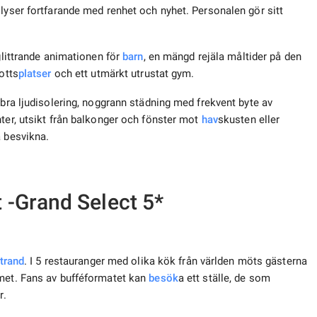
 lyser fortfarande med renhet och nyhet. Personalen gör sitt
 glittrande animationen för
barn
, en mängd rejäla måltider på den
otts
platser
och ett utmärkt utrustat gym.
 bra ljudisolering, noggrann städning med frekvent byte av
nter, utsikt från balkonger och fönster mot
hav
skusten eller
a besvikna.
t -Grand Select 5*
strand
. I 5 restauranger med olika kök från världen möts gästerna
met. Fans av bufféformatet kan
besök
a ett ställe, de som
r.