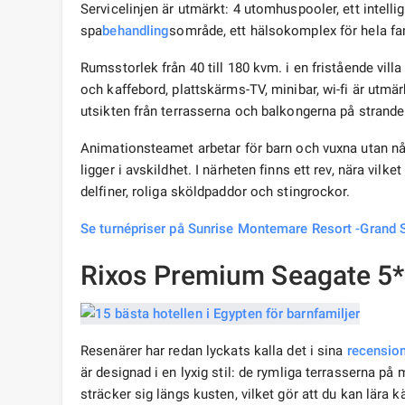
Servicelinjen är utmärkt: 4 utomhuspooler, ett intelli
spa
behandling
sområde, ett hälsokomplex för hela fam
Rumsstorlek från 40 till 180 kvm. i en fristående villa 
och kaffebord, plattskärms-TV, minibar, wi-fi är utmä
utsikten från terrasserna och balkongerna på strande
Animationsteamet arbetar för barn och vuxna utan nå
ligger i avskildhet. I närheten finns ett rev, nära vil
delfiner, roliga sköldpaddor och stingrockor.
Se turnépriser på Sunrise Montemare Resort -Grand 
Rixos Premium Seagate 5*
Resenärer har redan lyckats kalla det i sina
recensio
är designad i en lyxig stil: de rymliga terrasserna på
sträcker sig längs kusten, vilket gör att du kan lära 