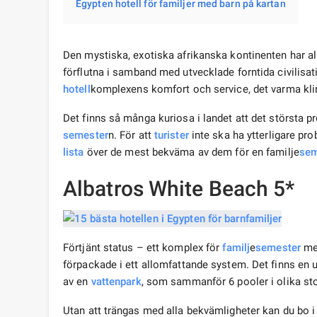
Egypten hotell för familjer med barn på kartan
Den mystiska, exotiska afrikanska kontinenten har allt
förflutna i samband med utvecklade forntida civilisa
hotell
komplexens komfort och service, det varma klima
Det finns så många kuriosa i landet att det största p
semester
n. För att
turister
inte ska ha ytterligare pr
lista
över de mest bekväma av dem för en familje
sem
Albatros White Beach 5*
Förtjänt status – ett komplex för
familj
e
semester
med
förpackade i ett allomfattande system. Det finns en 
av en
vattenpark
, som sammanför 6 pooler i olika sto
Utan att trängas med alla bekvämligheter kan du bo i 