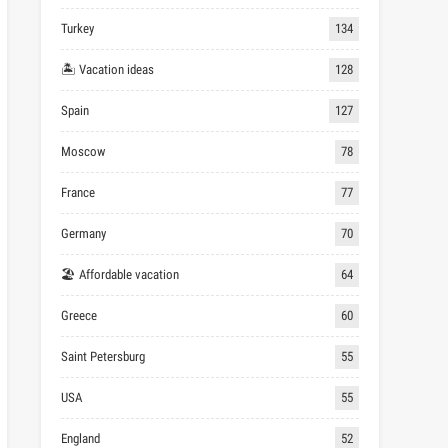
Turkey
134
🏝 Vacation ideas
128
Spain
127
Moscow
78
France
77
Germany
70
🏖 Affordable vacation
64
Greece
60
Saint Petersburg
55
USA
55
England
52