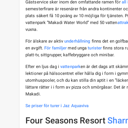
Gästservice sker inom den omfattande ramen för
all
semesterfirare är resenärer från andra kontinenter o
plats säkert få 10 poäng av 10 möjliga för tjänsten. Pr
vattenpark ”Makadi Water World” med 50 vatten
attra
vuxna.
För älskare av aktiv
underhållning
finns det en golfba
en avgift.
För familjer
med unga
turister
finns stora r
platt-tv, sittgrupper, kaffebryggare och minibar.
Efter en ljus dag i
vattenpark
en är det dags att skäm
lektioner på hälsocentret eller hålla dig i form i gy
utomhuspooler, och du kan stilla din aptit i en ”läcke
lättare rätter i i form av pizza och smörgåsar. Det är 
Makadi.
Se priser för turer i Jaz Aquaviva
Four Seasons Resort
Shar