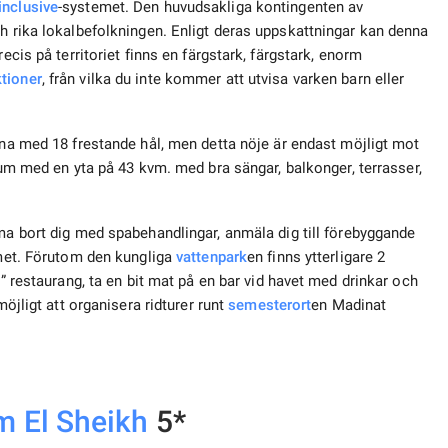
 inclusive
-systemet. Den huvudsakliga kontingenten av
ch rika lokalbefolkningen. Enligt deras uppskattningar kan denna
ecis på territoriet finns en färgstark, färgstark, enorm
ktioner
, från vilka du inte kommer att utvisa varken barn eller
na med 18 frestande hål, men detta nöje är endast möjligt mot
um med en yta på 43 kvm. med bra sängar, balkonger, terrasser,
ma bort dig med spabehandlingar, anmäla dig till förebyggande
mmet. Förutom den kungliga
vattenpark
en finns ytterligare 2
r” restaurang, ta en bit mat på en bar vid havet med drinkar och
möjligt att organisera ridturer runt
semesterort
en Madinat
m El Sheikh
5*