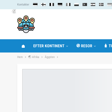
Kontakter
«
EFTER KONTINENT
🧭 RESOR
🧳 T
Hem
🌏 Afrika
Ägypten