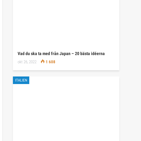
Vad du ska ta med från Japan – 20 bästa idéerna
okt 26, 2022
1 608
ITALIEN