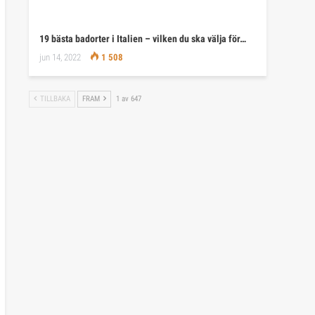
19 bästa badorter i Italien – vilken du ska välja för…
jun 14, 2022
1 508
TILLBAKA
FRAM
1 av 647