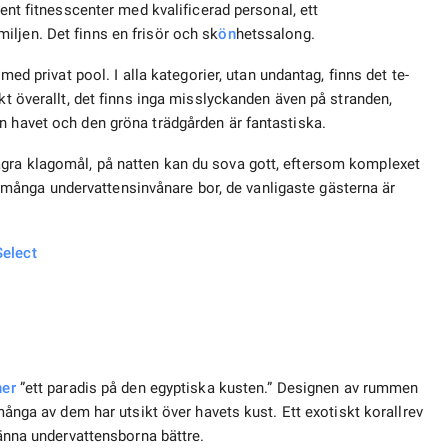
gent fitnesscenter med kvalificerad personal, ett
iljen. Det finns en frisör och sk
ön
hetssalong.
med privat pool. I alla kategorier, utan undantag, finns det te-
rkt överallt, det finns inga misslyckanden även på stranden,
n havet och den gröna trädgården är fantastiska.
gra klagomål, på natten kan du sova gott, eftersom komplexet
ket många undervattensinvånare bor, de vanligaste gästerna är
Select
ner
”ett paradis på den egyptiska kusten.” Designen av rummen
 många av dem har utsikt över havets kust. Ett exotiskt korallrev
känna undervattensborna bättre.