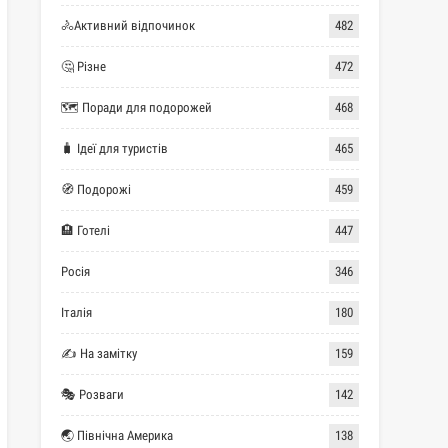
🚴Активний відпочинок
482
🤔 Різне
472
🗺 Поради для подорожей
468
🧳 Ідеї для туристів
465
🧭 Подорожі
459
🏨 Готелі
447
Росія
346
Італія
180
✍ На замітку
159
🎭 Розваги
142
🌏 Північна Америка
138