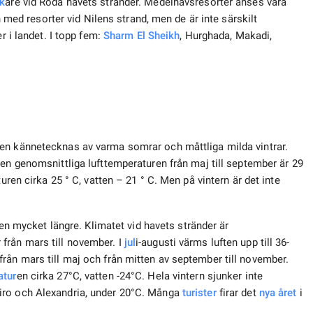
k
are vid Röda havets stränder. Medelhavsresorter anses vara
ch med resorter vid Nilens strand, men de är inte särskilt
r i landet. I topp fem:
Sharm El Sheikh
, Hurghada, Makadi,
en kännetecknas av varma somrar och måttliga milda vintrar.
Den genomsnittliga lufttemperaturen från maj till september är 29
uren cirka 25 ° С, vatten – 21 ° С. Men på vintern är det inte
en mycket längre. Klimatet vid havets stränder är
från mars till november. I
jul
i-augusti värms luften upp till 36-
rån mars till maj och från mitten av september till november.
atur
en cirka 27°C, vatten -24°C. Hela vintern sjunker inte
iro och Alexandria, under 20°C. Många
turister
firar det
nya året
i