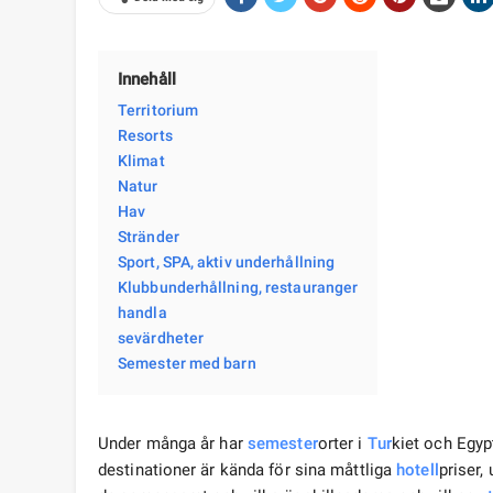
Innehåll
Territorium
Resorts
Klimat
Natur
Hav
Stränder
Sport, SPA, aktiv underhållning
Klubbunderhållning, restauranger
handla
sevärdheter
Semester med barn
Under många år har
semester
orter i
Tur
kiet och Egyp
destinationer är kända för sina måttliga
hotell
priser,