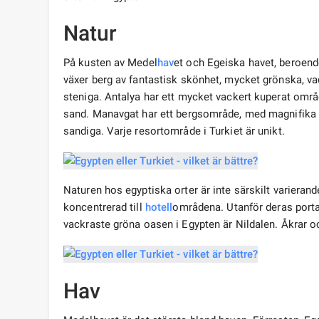
Natur
På kusten av Medel
hav
et och Egeiska havet, beroend
växer berg av fantastisk skönhet, mycket grönska, va
steniga. Antalya har ett mycket vackert kuperat omr
sand. Manavgat har ett bergsområde, med magnifika sj
sandiga. Varje resortområde i Turkiet är unikt.
Naturen hos egyptiska orter är inte särskilt varieran
koncentrerad till
hotell
områdena. Utanför deras porta
vackraste gröna oasen i Egypten är Nildalen. Åkrar oc
Hav