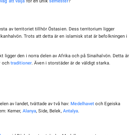
väg att välja
för en unik
semester
?
a av territoriet tillhör Östasien. Dess territorium ligger
anhalvön. Trots att detta är en islamisk stat är befolkningen i
kt ligger den i norra delen av Afrika och på Sinaihalvön. Detta är
ur och
traditioner
. Även i storstäder är de väldigt starka.
elen av landet, tvättade av två hav:
Medelhavet
och Egeiska
fem: Kemer,
Alanya
, Side, Belek,
Antalya
.