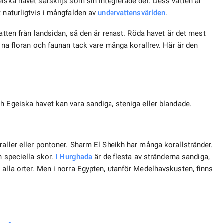
iska havet särskiljs som sin integrerade del. Dess vatten är
 naturligtvis i mångfalden av
undervattens
världen
.
vatten från landsidan, så den är renast. Röda havet är det mest
ina floran och faunan tack vare många korallrev. Här är den
h Egeiska havet kan vara sandiga, steniga eller blandade.
raller eller pontoner. Sharm El Sheikh har många korallstränder.
n speciella skor.
I Hurghada
är de flesta av stränderna sandiga,
 alla orter. Men i norra Egypten, utanför Medelhavskusten, finns