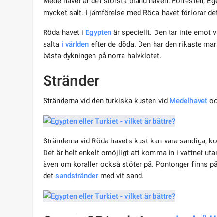
Medelhavet är det största bland haven. Förresten, Ege
mycket salt. I jämförelse med Röda havet förlorar det
Röda havet i
Egypten
är speciellt. Den tar inte emot 
salta
i världen
efter de döda. Den har den rikaste mar
bästa dykningen på norra halvklotet.
Stränder
Stränderna vid den turkiska kusten vid
Medelhavet
oc
Stränderna vid Röda havets kust kan vara sandiga, ko
Det är helt enkelt omöjligt att komma in i vattnet uta
även om koraller också stöter på. Pontonger finns på
det
sandstränder
med vit sand.