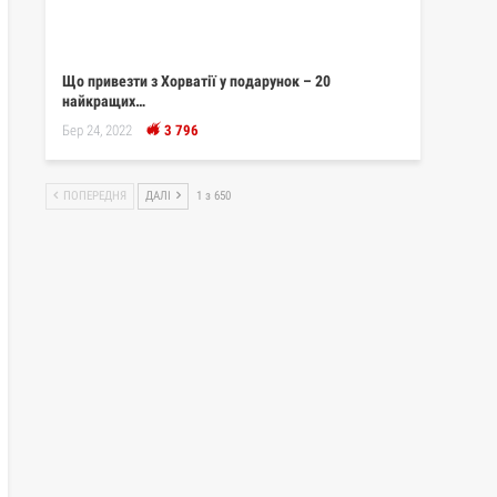
Що привезти з Хорватії у подарунок – 20
найкращих…
Бер 24, 2022
3 796
ПОПЕРЕДНЯ
ДАЛІ
1 з 650