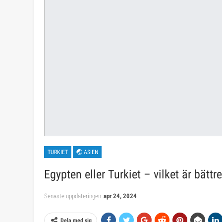
TURKIET
🌏 ASIEN
Egypten eller Turkiet – vilket är bättr
Senaste uppdateringen
apr 24, 2024
Dela med sig