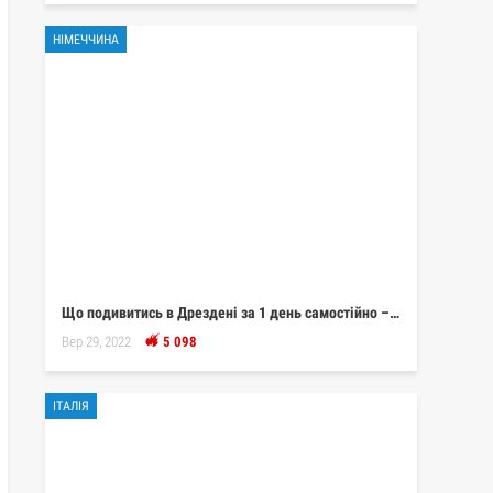
НІМЕЧЧИНА
Що подивитись в Дрездені за 1 день самостійно –…
Вер 29, 2022
5 098
ІТАЛІЯ