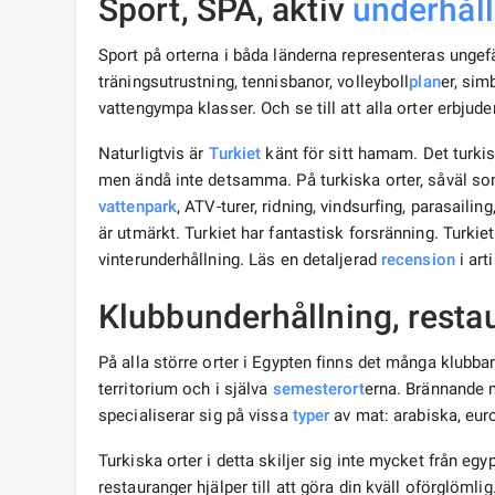
Sport, SPA, aktiv
underhål
Sport på orterna i båda länderna representeras ungefä
träningsutrustning, tennisbanor, volleyboll
plan
er, si
vattengympa klasser. Och se till att alla orter erbjud
Naturligtvis är
Turkiet
känt för sitt hamam. Det turkis
men ändå inte detsamma. På turkiska orter, såväl som
vattenpark
, ATV-turer, ridning, vindsurfing, parasaili
är utmärkt. Turkiet har fantastisk forsränning. Turki
vinterunderhållning. Läs en detaljerad
recension
i art
Klubbunderhållning, resta
På alla större orter i Egypten finns det många klubba
territorium och i själva
semesterort
erna. Brännande m
specialiserar sig på vissa
typer
av mat: arabiska, eur
Turkiska orter i detta skiljer sig inte mycket från egy
restauranger hjälper till att göra din kväll oförglömlig