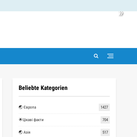
»
Beliebte Kategorien
🌏 Європа
1427
🌟Цікаві факти
704
🌏 Азія
517