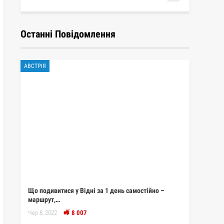
Останні Повідомлення
АВСТРІЯ
Що подивитися у Відні за 1 день самостійно –
маршрут,…
Чер 8, 2022
8 007