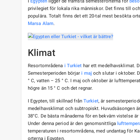
I
Egypten
ligger de främsta semesterorterna för
besö
privilegiet för lokala rika människor. Det finns till o
populära. Totalt finns det ett 20-tal mest besökta orte
Marsa Alam
.
Klimat
Resortområdena
i Turkiet
har ett medelhavsklimat. D
Semesterperioden börjar
i maj
och slutar i oktober. 
° С, vatten – 25 ° С. I maj och oktober är lufttemperat
högre än 15 ° C och det regnar.
I Egypten, till skillnad från
Turkiet
, är semesterperiod
medelhavsklimat och subtropiskt. Huvudsäsongen är 
38°С. De bästa månaderna för en bekväm vistelse är f
Under denna period är den genomsnittliga
lufttemper
temperaturen i resortområdena, med undantag för Ka
orterna i Egypten.