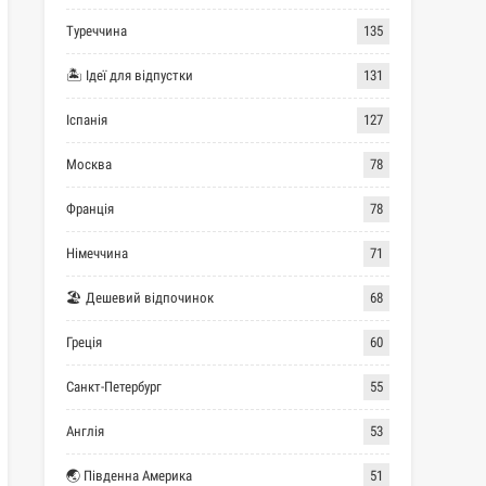
Туреччина
135
🏝 Ідеї для відпустки
131
Іспанія
127
Москва
78
Франція
78
Німеччина
71
🏖 Дешевий відпочинок
68
Греція
60
Санкт-Петербург
55
Англія
53
🌏 Південна Америка
51