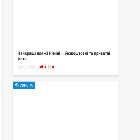
Найкращі пляжі Ріміні – безкоштовні та приватні,
фото…
Вер 5, 2022
4 510
🌏 ЄВРОПА