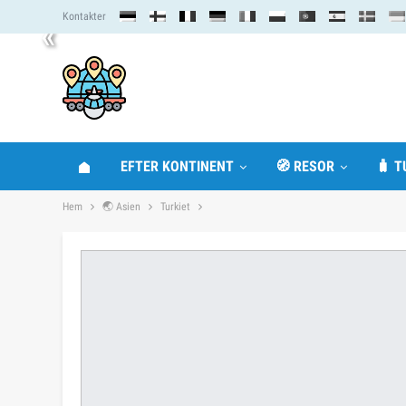
Kontakter
«
EFTER KONTINENT
🧭 RESOR
🧳 T
Hem
🌏 Asien
Turkiet