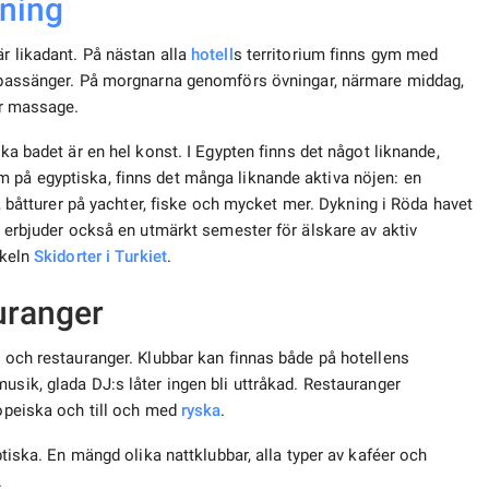
lning
r likadant. På nästan alla
hotell
s territorium finns gym med
mbassänger. På morgnarna genomförs övningar, närmare middag,
er massage.
ka badet är en hel konst. I Egypten finns det något liknande,
 på egyptiska, finns det många liknande aktiva nöjen: en
ng, båtturer på yachter, fiske och mycket mer. Dykning i Röda havet
et erbjuder också en utmärkt semester för älskare av aktiv
ikeln
Skidorter i Turkiet
.
uranger
r och restauranger. Klubbar kan finnas både på hotellens
usik, glada DJ:s låter ingen bli uttråkad. Restauranger
opeiska och till och med
ryska
.
ptiska. En mängd olika nattklubbar, alla typer av kaféer och
.