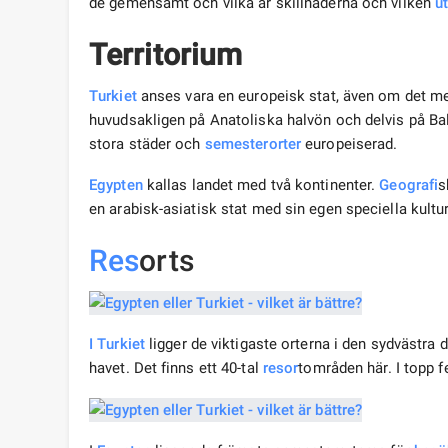
de gemensamt och vilka är skillnaderna och vilken
ut
Territorium
Turkiet
anses vara en europeisk stat, även om det mest
huvudsakligen på Anatoliska halvön och delvis på Balk
stora städer och
semester
orter
europeiserad.
Egypten
kallas landet med två kontinenter.
Geografi
s
en arabisk-asiatisk stat med sin egen speciella kult
Res
orts
I Turkiet
ligger de viktigaste orterna i den sydvästra d
havet. Det finns ett 40-tal
resor
tområden här. I topp 