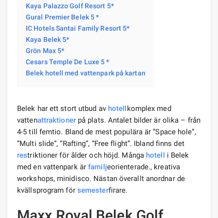
Kaya Palazzo Golf Resort 5*
Gural Premier Belek 5 *
IC Hotels Santai Family Resort 5*
Kaya Belek 5*
Grön Max 5*
Cesars Temple De Luxe 5 *
Belek hotell med vattenpark på kartan
Belek har ett stort utbud av
hotell
komplex med
vatten
attraktioner
på plats. Antalet bilder är olika – från
4-5 till femtio. Bland de mest populära är ”Space hole”,
”Multi slide”, ”Rafting”, ”Free flight”. Ibland finns det
res
triktioner för ålder och höjd. Många
hotell
i Belek
med en vattenpark är
familj
eorienterade., kreativa
workshops, minidisco. Nästan överallt anordnar de
kvällsprogram för
semester
firare.
Maxx Royal Belek Golf