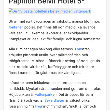
Papillon Belvil Hotel 5*
Utrymmet runt byggnaden är välskött: många blommor,
fontäner
, pooler. Det finns till och med olika levande
varelser – till exempel ekorrar eller sköldpaddor.
Komplexet är idealiskt för familje- och lugna semestrar.
Alla rum har egen balkong eller terrass. F
ön
stren
erbjuder pittoresk utsikt över tallträdgården och
trädgårdarna. Minibar, luftkonditionering, hårtork, gratis
elektroniskt värdeskåp, kaffebryggare och tekokare
finns i rummen för gästernas bekvämlighet.
Infrastrukturen inkluderar en solterrass och en
nattklubb. Mycket nära stranden med gott om solstolar.
Höjdpunkten är
vattenpark
en. Det är öppet för barn
(från 6 år) och vuxna.
Sevärdheter
är väldigt olika:
forsränning, ”fri
flyg
ning”, ”rymdhål”, ”multi slide” och