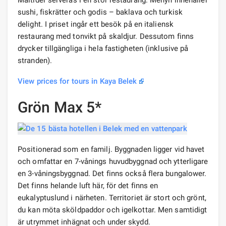
Måltider serveras i en stor restaurang. Menyn innehåller
sushi, fiskrätter och godis – baklava och turkisk
delight. I priset ingår ett besök på en italiensk
restaurang med tonvikt på skaldjur. Dessutom finns
drycker tillgängliga i hela fastigheten (inklusive på
stranden).
View prices for tours in Kaya Belek
Grön Max 5*
Positionerad som en familj. Byggnaden ligger vid havet
och omfattar en 7-vånings huvudbyggnad och ytterligare
en 3-våningsbyggnad. Det finns också flera bungalower.
Det finns helande luft här, för det finns en
eukalyptuslund i närheten. Territoriet är stort och grönt,
du kan möta sköldpaddor och igelkottar. Men samtidigt
är utrymmet inhägnat och under skydd.