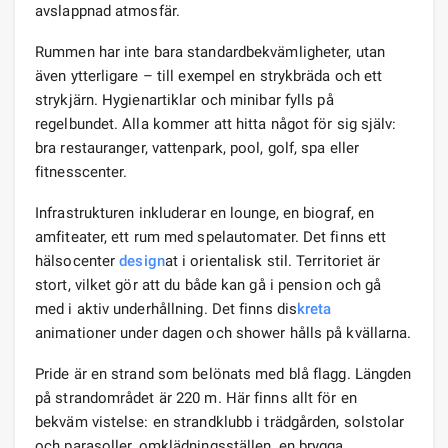
avslappnad atmosfär.
Rummen har inte bara standardbekvämligheter, utan
även ytterligare – till exempel en strykbräda och ett
strykjärn. Hygienartiklar och minibar fylls på
regelbundet. Alla kommer att hitta något för sig själv:
bra restauranger, vattenpark, pool, golf, spa eller
fitnesscenter.
Infrastrukturen inkluderar en lounge, en biograf, en
amfiteater, ett rum med spelautomater. Det finns ett
hälsocenter
design
at i orientalisk stil. Territoriet är
stort, vilket gör att du både kan gå i pension och gå
med i aktiv underhållning. Det finns dis
kreta
animationer under dagen och shower hålls på kvällarna.
Pride är en strand som belönats med blå flagg. Längden
på strandområdet är 220 m. Här finns allt för en
bekväm vistelse: en strandklubb i trädgården, solstolar
och parasoller, omklädningsställen, en brygga.