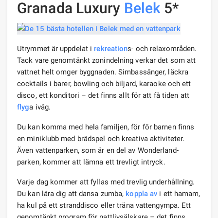
Granada Luxury
Belek
5*
Utrymmet är uppdelat i
rekreation
s- och relaxområden.
Tack vare genomtänkt zonindelning verkar det som att
vattnet helt omger byggnaden. Simbassänger, läckra
cocktails i barer, bowling och biljard, karaoke och ett
disco, ett konditori – det finns allt för att få tiden att
flyg
a iväg.
Du kan komma med hela familjen, för för barnen finns
en miniklubb med brädspel och kreativa aktiviteter.
Även vattenparken, som är en del av Wonderland-
parken, kommer att lämna ett trevligt intryck.
Varje dag kommer att fyllas med trevlig underhållning.
Du kan lära dig att dansa zumba,
koppla av
i ett hamam,
ha kul på ett stranddisco eller träna vattengympa. Ett
genomtänkt program för nattlivsälskare – det finns