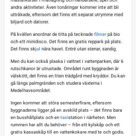
mästarkurser i matlagning och handarbete, spel och
andra aktiviteter. Även tonåringar kommer inte att bli
uttråkade, eftersom det finns ett separat utrymme med
biljard och datorer.
På kvällen anordnar de titta på tecknade
filmer
på bio
och ett minidisco. Det finns en gratis reppark på plats.
Det finns sk
jul
nära havet. Entré utan stenar, sandig.
Men du kan också plaska i vattnet i vattenparken, där 6
rutschkanor är utrustade. Området runt byggnaden är
välskött, det finns en liten trädgård med kryddor. Du kan
gå längs palmgränden och studera växterna i
Medelhavsområdet.
Ingen kommer att störa semesterfirare, eftersom
byggnaderna ligger på en avskild plats – det finns bara
en busshållplats och en
taxi
station i närheten. Men
rummen har allt du behöver – från ett kylskåp och ett
gratis kassaskåp till en vattenkokare med te och godis.