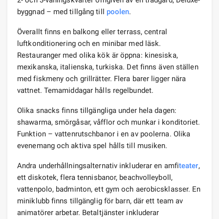
byggnad – med tillgång till
poolen
.
Överallt finns en balkong eller terrass, central
luftkonditionering och en minibar med läsk.
Restauranger med olika kök är öppna: kinesiska,
mexikanska, italienska, turkiska. Det finns även ställen
med fiskmeny och grillrätter. Flera barer ligger nära
vattnet. Temamiddagar hålls regelbundet.
Olika snacks finns tillgängliga under hela dagen:
shawarma, smörgåsar, våfflor och munkar i konditoriet.
Funktion – vattenrutschbanor i en av poolerna. Olika
evenemang och aktiva spel hålls till musiken.
Andra underhållningsalternativ inkluderar en amfi
teater
,
ett diskotek, flera tennisbanor, beachvolleyboll,
vattenpolo, badminton, ett gym och aerobicsklasser. En
miniklubb finns tillgänglig för barn, där ett team av
animatörer arbetar. Betaltjänster inkluderar