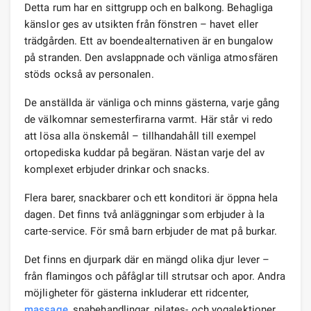
Detta rum har en sittgrupp och en balkong. Behagliga
känslor ges av utsikten från fönstren – havet eller
trädgården. Ett av boendealternativen är en bungalow
på stranden. Den avslappnade och vänliga atmosfären
stöds också av personalen.
De anställda är vänliga och minns gästerna, varje gång
de välkomnar semesterfirarna varmt. Här står vi redo
att lösa alla önskemål – tillhandahåll till exempel
ortopediska kuddar på begäran. Nästan varje del av
komplexet erbjuder drinkar och snacks.
Flera barer, snackbarer och ett konditori är öppna hela
dagen. Det finns två anläggningar som erbjuder à la
carte-service. För små barn erbjuder de mat på burkar.
Det finns en djurpark där en mängd olika djur lever –
från flamingos och påfåglar till strutsar och apor. Andra
möjligheter för gästerna inkluderar ett ridcenter,
massage
, spabehandlingar, pilates- och yogalektioner