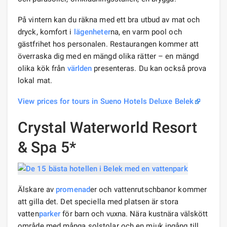
På vintern kan du räkna med ett bra utbud av mat och
dryck, komfort i
lägenheter
na, en varm pool och
gästfrihet hos personalen. Restaurangen kommer att
överraska dig med en mängd olika rätter – en mängd
olika kök från
världen
presenteras. Du kan också prova
lokal mat.
View prices for tours in Sueno Hotels Deluxe Belek
Crystal Waterworld Resort
& Spa 5*
Älskare av
promenad
er och vattenrutschbanor kommer
att gilla det. Det speciella med platsen är stora
vatten
parker
för barn och vuxna. Nära kustnära välskött
område med många solstolar och en mjuk ingång till