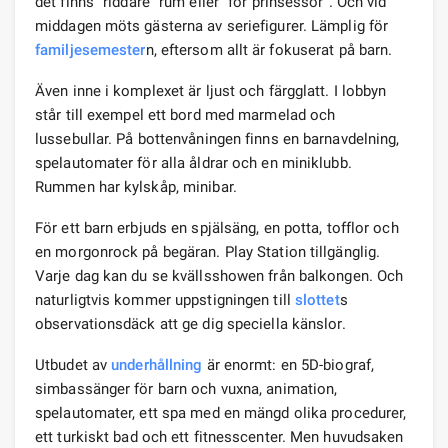
det finns ”riddare” rum eller ”för prinsessor”. Och vid
middagen möts gästerna av seriefigurer. Lämplig för
familjesemester
n, eftersom allt är fokuserat på barn.
Även inne i komplexet är ljust och färgglatt. I lobbyn
står till exempel ett bord med marmelad och
lussebullar. På bottenvåningen finns en barnavdelning,
spelautomater för alla åldrar och en miniklubb.
Rummen har kylskåp, minibar.
För ett barn erbjuds en spjälsäng, en potta, tofflor och
en morgonrock på begäran. Play Station tillgänglig.
Varje dag kan du se kvällsshowen från balkongen. Och
naturligtvis kommer uppstigningen till
slottet
s
observationsdäck att ge dig speciella känslor.
Utbudet av
underhållning
är enormt: en 5D-biograf,
simbassänger för barn och vuxna, animation,
spelautomater, ett spa med en mängd olika procedurer,
ett turkiskt bad och ett fitnesscenter. Men huvudsaken