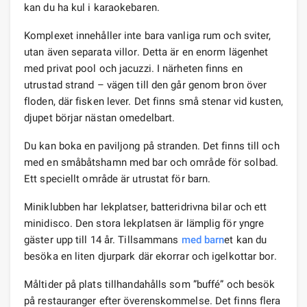
kan du ha kul i karaokebaren.
Komplexet innehåller inte bara vanliga rum och sviter,
utan även separata villor. Detta är en enorm lägenhet
med privat pool och jacuzzi. I närheten finns en
utrustad strand – vägen till den går genom bron över
floden, där fisken lever. Det finns små stenar vid kusten,
djupet börjar nästan omedelbart.
Du kan boka en paviljong på stranden. Det finns till och
med en småbåtshamn med bar och område för solbad.
Ett speciellt område är utrustat för barn.
Miniklubben har lekplatser, batteridrivna bilar och ett
minidisco. Den stora lekplatsen är lämplig för yngre
gäster upp till 14 år. Tillsammans
med barn
et kan du
besöka en liten djurpark där ekorrar och igelkottar bor.
Måltider på plats tillhandahålls som ”buffé” och besök
på restauranger efter överenskommelse. Det finns flera