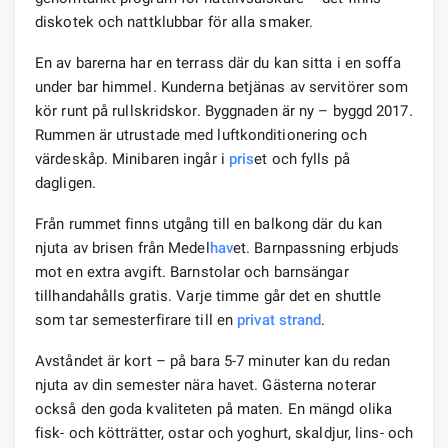
diskotek och nattklubbar för alla smaker.
En av barerna har en terrass där du kan sitta i en soffa
under bar himmel. Kunderna betjänas av servitörer som
kör runt på rullskridskor. Byggnaden är ny – byggd 2017.
Rummen är utrustade med luftkonditionering och
värdeskåp. Minibaren ingår i
pris
et och fylls på
dagligen.
Från rummet finns utgång till en balkong där du kan
njuta av brisen från Medel
hav
et. Barnpassning erbjuds
mot en extra avgift. Barnstolar och barnsängar
tillhandahålls gratis. Varje timme går det en shuttle
som tar semesterfirare till en
privat strand
.
Avståndet är kort – på bara 5-7 minuter kan du redan
njuta av din semester nära havet. Gästerna noterar
också den goda kvaliteten på maten. En mängd olika
fisk- och kötträtter, ostar och yoghurt, skaldjur, lins- och