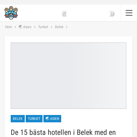
«
»
Hem
🌏 Asien
Turkiet
Belek
BELEK
TURKIET
🌏 ASIEN
De 15 bästa hotellen i Belek med en