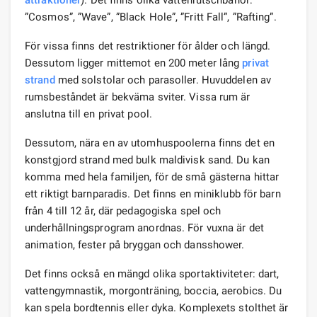
attraktioner
). Det finns olika vattenrutschbanor:
”Cosmos”, ”Wave”, ”Black Hole”, ”Fritt Fall”, ”Rafting”.
För vissa finns det restriktioner för ålder och längd.
Dessutom ligger mittemot en 200 meter lång
privat
strand
med solstolar och parasoller. Huvuddelen av
rumsbeståndet är bekväma sviter. Vissa rum är
anslutna till en privat pool.
Dessutom, nära en av utomhuspoolerna finns det en
konstgjord strand med bulk maldivisk sand. Du kan
komma med hela familjen, för de små gästerna hittar
ett riktigt barnparadis. Det finns en miniklubb för barn
från 4 till 12 år, där pedagogiska spel och
underhållningsprogram anordnas. För vuxna är det
animation, fester på bryggan och dansshower.
Det finns också en mängd olika sportaktiviteter: dart,
vattengymnastik, morgonträning, boccia, aerobics. Du
kan spela bordtennis eller dyka. Komplexets stolthet är