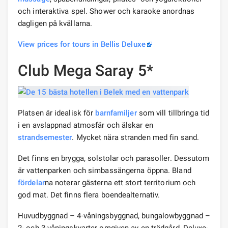
och interaktiva spel. Shower och karaoke anordnas
dagligen på kvällarna.
View prices for tours in Bellis Deluxe
Club Mega Saray 5*
Platsen är idealisk för
barnfamiljer
som vill tillbringa tid
i en avslappnad atmosfär och älskar en
strandsemester
. Mycket nära stranden med fin sand.
Det finns en brygga, solstolar och parasoller. Dessutom
är vattenparken och simbassängerna öppna. Bland
fördelar
na noterar gästerna ett stort territorium och
god mat. Det finns flera boendealternativ.
Huvudbyggnad – 4-våningsbyggnad, bungalowbyggnad –
2- och 3-våningskvarter omgiven av en trädgård, Deluxe-