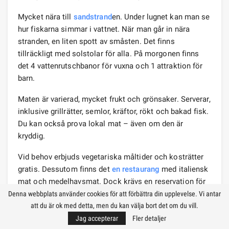
Mycket nära till
sandstrand
en. Under lugnet kan man se
hur fiskarna simmar i vattnet. När man går in nära
stranden, en liten spott av småsten. Det finns
tillräckligt med solstolar för alla. På morgonen finns
det 4 vattenrutschbanor för vuxna och 1 attraktion för
barn.
Maten är varierad, mycket frukt och grönsaker. Serverar,
inklusive grillrätter, semlor, kräftor, rökt och bakad fisk.
Du kan också prova lokal mat – även om den är
kryddig.
Vid behov erbjuds vegetariska måltider och kosträtter
gratis. Dessutom finns det
en restaurang
med italiensk
mat och medelhavsmat. Dock krävs en reservation för
att besöka. Underhållning tillhandahålls också:
Denna webbplats använder cookies för att förbättra din upplevelse. Vi antar
att du är ok med detta, men du kan välja bort det om du vill.
animation, kvällsshower med turkiska motiv, miniklubb.
Jag accepterar
Fler detaljer
I teamet arbetar rysktalande animatörer. Det finns den