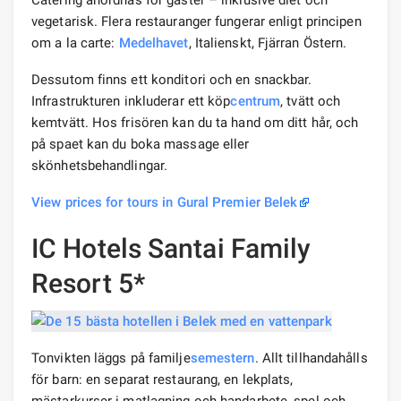
Catering anordnas för gäster – inklusive diet och
vegetarisk. Flera restauranger fungerar enligt principen
om a la carte:
Medelhavet
, Italienskt, Fjärran Östern.
Dessutom finns ett konditori och en snackbar.
Infrastrukturen inkluderar ett köp
centrum
, tvätt och
kemtvätt. Hos frisören kan du ta hand om ditt hår, och
på spaet kan du boka massage eller
skönhetsbehandlingar.
View prices for tours in Gural Premier Belek
IC Hotels Santai Family
Resort 5*
Tonvikten läggs på familje
semestern
. Allt tillhandahålls
för barn: en separat restaurang, en lekplats,