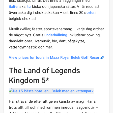
fisk, skaldjur, biffar. Det finns anläggningar med
italien
ska,
tur
kiska och japanska rätter. Vi är redo att
överraska dig i chokladkakan – det finns 30 s
orter
s
belgisk choklad!
Musikkvällar, fester, sportevenemang – varje dag ordnar
de något nytt. Gratis
underhållning
inkluderar bowling,
danslektioner, livemusik, bio, dart, bågskytte,
vattengymnastik och mer.
View prices for tours in Maxx Royal Belek Golf Resort
The Land of Legends
Kingdom 5*
Här strävar de efter att ge en känsla av magi. Här är
trots allt till och med rummen inredda i sagomotiv –