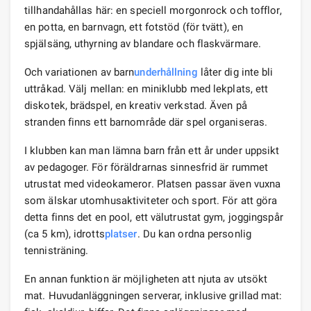
tillhandahållas här: en speciell morgonrock och tofflor,
en potta, en barnvagn, ett fotstöd (för tvätt), en
spjälsäng, uthyrning av blandare och flaskvärmare.
Och variationen av barn
underhållning
låter dig inte bli
uttråkad. Välj mellan: en miniklubb med lekplats, ett
diskotek, brädspel, en kreativ verkstad. Även på
stranden finns ett barnområde där spel organiseras.
I klubben kan man lämna barn från ett år under uppsikt
av pedagoger. För föräldrarnas sinnesfrid är rummet
utrustat med videokameror. Platsen passar även vuxna
som älskar utomhusaktiviteter och sport. För att göra
detta finns det en pool, ett välutrustat gym, joggingspår
(ca 5 km), idrotts
platser
. Du kan ordna personlig
tennisträning.
En annan funktion är möjligheten att njuta av utsökt
mat. Huvudanläggningen serverar, inklusive grillad mat: