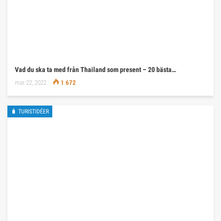
Vad du ska ta med från Thailand som present – 20 bästa…
mar 22, 2022
1 672
🧳 TURISTIDÉER