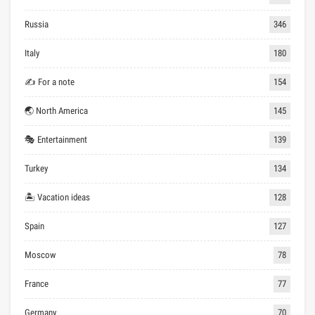
Russia
346
Italy
180
✍ For a note
154
🌏 North America
145
🎭 Entertainment
139
Turkey
134
🏝 Vacation ideas
128
Spain
127
Moscow
78
France
77
Germany
70