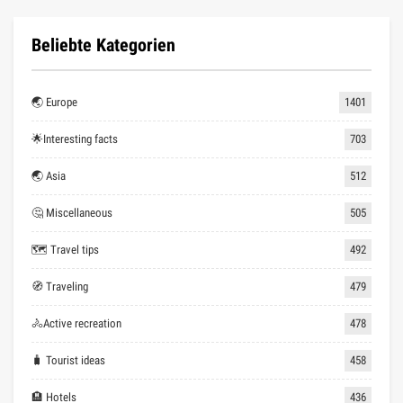
Beliebte Kategorien
🌏 Europe
1401
🌟Interesting facts
703
🌏 Asia
512
🤔 Miscellaneous
505
🗺 Travel tips
492
🧭 Traveling
479
🚴Active recreation
478
🧳 Tourist ideas
458
🏨 Hotels
436