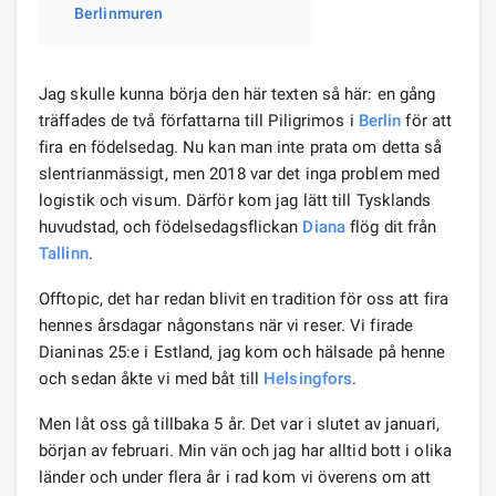
Berlinmuren
Jag skulle kunna börja den här texten så här: en gång
träffades de två författarna till Piligrimos i
Berlin
för att
fira en födelsedag. Nu kan man inte prata om detta så
slentrianmässigt, men 2018 var det inga problem med
logistik och visum. Därför kom jag lätt till Tysklands
huvudstad, och födelsedagsflickan
Diana
flög dit från
Tallinn
.
Offtopic, det har redan blivit en tradition för oss att fira
hennes årsdagar någonstans när vi reser. Vi firade
Dianinas 25:e i Estland, jag kom och hälsade på henne
och sedan åkte vi med båt till
Helsingfors
.
Men låt oss gå tillbaka 5 år. Det var i slutet av januari,
början av februari. Min vän och jag har alltid bott i olika
länder och under flera år i rad kom vi överens om att