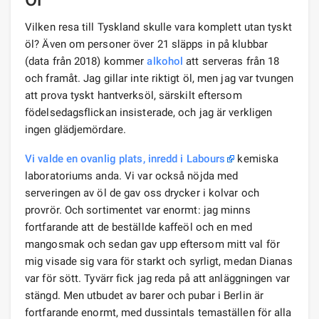
Vilken resa till Tyskland skulle vara komplett utan tyskt
öl? Även om personer över 21 släpps in på klubbar
(data från 2018) kommer
alkohol
att serveras från 18
och framåt. Jag gillar inte riktigt öl, men jag var tvungen
att prova tyskt hantverksöl, särskilt eftersom
födelsedagsflickan insisterade, och jag är verkligen
ingen glädjemördare.
Vi valde en ovanlig plats, inredd i Labours
kemiska
laboratoriums anda. Vi var också nöjda med
serveringen av öl de gav oss drycker i kolvar och
provrör. Och sortimentet var enormt: jag minns
fortfarande att de beställde kaffeöl och en med
mangosmak och sedan gav upp eftersom mitt val för
mig visade sig vara för starkt och syrligt, medan Dianas
var för sött. Tyvärr fick jag reda på att anläggningen var
stängd. Men utbudet av barer och pubar i Berlin är
fortfarande enormt, med dussintals temaställen för alla