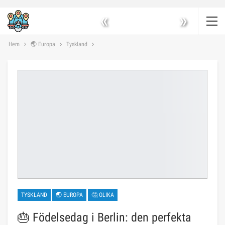
«
»
Hem
🌏 Europa
Tyskland
TYSKLAND
🌏 EUROPA
🤔 OLIKA
🎂 Födelsedag i Berlin: den perfekta