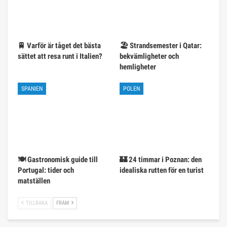
🚆 Varför är tåget det bästa
🏖️ Strandsemester i Qatar:
sättet att resa runt i Italien?
bekvämligheter och
hemligheter
SPANIEN
POLEN
🍽️ Gastronomisk guide till
🏰 24 timmar i Poznan: den
Portugal: tider och
idealiska rutten för en turist
matställen
TILLBAKA
FRAM