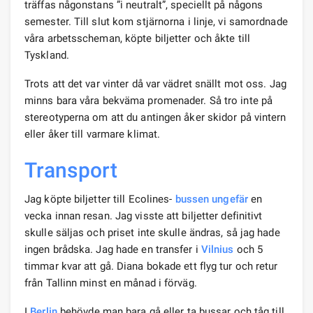
träffas någonstans ”i neutralt”, speciellt på någons
semester. Till slut kom stjärnorna i linje, vi samordnade
våra arbetsscheman, köpte biljetter och åkte till
Tyskland.
Trots att det var vinter då var vädret snällt mot oss. Jag
minns bara våra bekväma promenader. Så tro inte på
stereotyperna om att du antingen åker skidor på vintern
eller åker till varmare klimat.
Transport
Jag köpte biljetter till Ecolines-
bussen
ungefär
en
vecka innan resan. Jag visste att biljetter definitivt
skulle säljas och priset inte skulle ändras, så jag hade
ingen brådska. Jag hade en transfer i
Vilnius
och 5
timmar kvar att gå. Diana bokade ett flyg tur och retur
från Tallinn minst en månad i förväg.
I
Berlin
behövde man bara gå eller ta bussar och tåg till