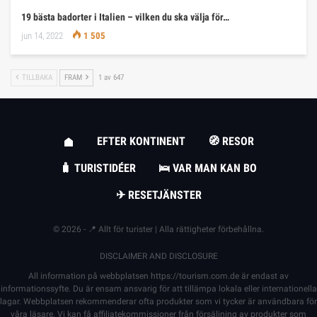
19 bästa badorter i Italien – vilken du ska välja för…
jun 14, 2022
1 505
TILLBAKA
FRAM
1 av 647
EFTER KONTINENT
🧭 RESOR
🧳 TURISTIDÉER
🛌 VAR MAN KAN BO
✈ RESETJÄNSTER
© 2026 - 📍 Allt för turister | Alla rättigheter förbehållna.
DISCLAIMER AND DISCLOSURE
All information på webbplatsen
https://tourism.com.de
är endast av
informationssyfte. Du är ensam ansvarig för att tillämpa lokala eller internationella
lagar. Webbplatsen rekommenderar ofta produkter som vi tycker är användbara för
våra läsare. Vi kan få affiliatekommissioner från försäljning av produkter som