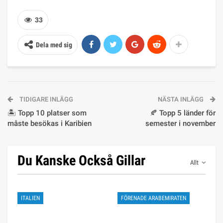
33
Dela med sig
TIDIGARE INLÄGG
NÄSTA INLÄGG
🏝️ Topp 10 platser som
🍂 Topp 5 länder för
måste besökas i Karibien
semester i november
Du Kanske Också Gillar
Allt
ITALIEN
FÖRENADE ARABEMIRATEN