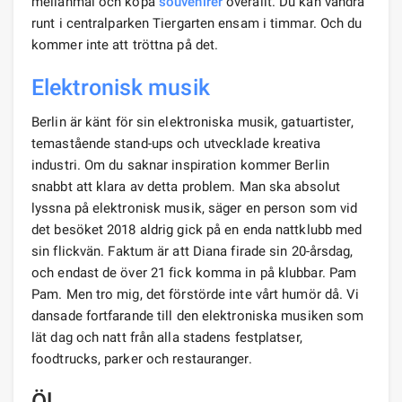
mellanmål och köpa
souvenirer
överallt. Du kan vandra
runt i centralparken Tiergarten ensam i timmar. Och du
kommer inte att tröttna på det.
Elektronisk musik
Berlin är känt för sin elektroniska musik, gatuartister,
temastående stand-ups och utvecklade kreativa
industri. Om du saknar inspiration kommer Berlin
snabbt att klara av detta problem. Man ska absolut
lyssna på elektronisk musik, säger en person som vid
det besöket 2018 aldrig gick på en enda nattklubb med
sin flickvän. Faktum är att Diana firade sin 20-årsdag,
och endast de över 21 fick komma in på klubbar. Pam
Pam. Men tro mig, det förstörde inte vårt humör då. Vi
dansade fortfarande till den elektroniska musiken som
lät dag och natt från alla stadens festplatser,
foodtrucks, parker och restauranger.
Öl