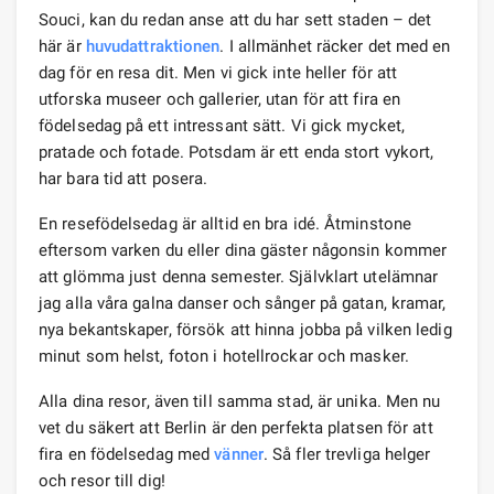
Souci, kan du redan anse att du har sett staden – det
här är
huvudattraktionen
. I allmänhet räcker det med en
dag för en resa dit. Men vi gick inte heller för att
utforska museer och gallerier, utan för att fira en
födelsedag på ett intressant sätt. Vi gick mycket,
pratade och fotade. Potsdam är ett enda stort vykort,
har bara tid att posera.
En resefödelsedag är alltid en bra idé. Åtminstone
eftersom varken du eller dina gäster någonsin kommer
att glömma just denna semester. Självklart utelämnar
jag alla våra galna danser och sånger på gatan, kramar,
nya bekantskaper, försök att hinna jobba på vilken ledig
minut som helst, foton i hotellrockar och masker.
Alla dina resor, även till samma stad, är unika. Men nu
vet du säkert att Berlin är den perfekta platsen för att
fira en födelsedag med
vänner
. Så fler trevliga helger
och resor till dig!