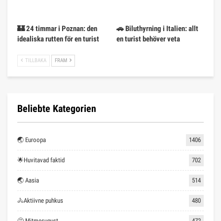
🏰 24 timmar i Poznan: den
🚗 Biluthyrning i Italien: allt
idealiska rutten för en turist
en turist behöver veta
TILLBAKA
FRAM
Beliebte Kategorien
🌏 Euroopa
1406
🌟Huvitavad faktid
702
🌏 Aasia
514
🚴Aktiivne puhkus
480
🤔 Mitmesugust
472