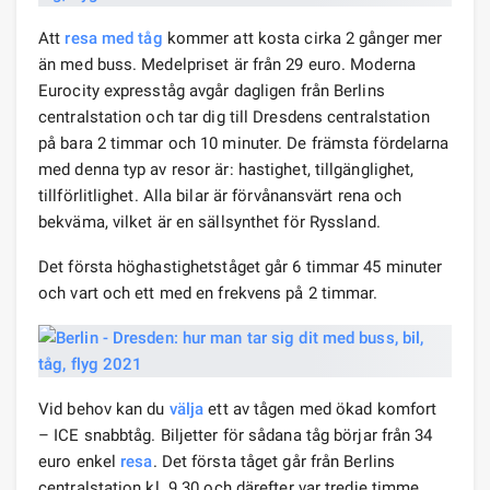
Att
resa med tåg
kommer att kosta cirka 2 gånger mer
än med buss. Medelpriset är från 29 euro. Moderna
Eurocity expresståg avgår dagligen från Berlins
centralstation och tar dig till Dresdens centralstation
på bara 2 timmar och 10 minuter. De främsta fördelarna
med denna typ av resor är: hastighet, tillgänglighet,
tillförlitlighet. Alla bilar är förvånansvärt rena och
bekväma, vilket är en sällsynthet för Ryssland.
Det första höghastighetståget går 6 timmar 45 minuter
och vart och ett med en frekvens på 2 timmar.
Vid behov kan du
välja
ett av tågen med ökad komfort
– ICE snabbtåg. Biljetter för sådana tåg börjar från 34
euro enkel
resa
. Det första tåget går från Berlins
centralstation kl. 9.30 och därefter var tredje timme.