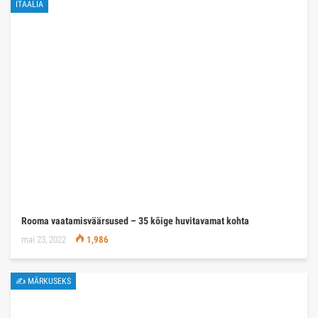
ITAALIA
Rooma vaatamisväärsused – 35 kõige huvitavamat kohta
mai 23, 2022
1,986
✍ MÄRKUSEKS