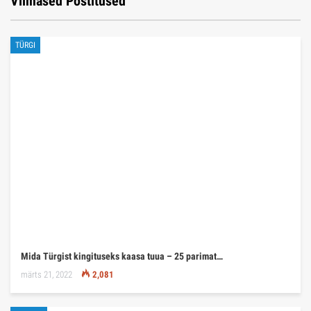
Viimased Postitused
TÜRGI
Mida Türgist kingituseks kaasa tuua – 25 parimat…
märts 21, 2022
2,081