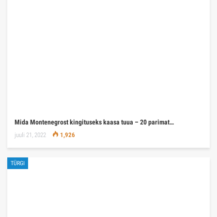
Mida Montenegrost kingituseks kaasa tuua – 20 parimat…
juuli 21, 2022
1,926
TÜRGI