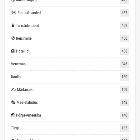
🗺 Reisinõuanded
467
🧳 Turistide ideed
462
🧭 Reisimine
450
🏨 Hotellid
438
Venemaa
346
Itaalia
180
✍ Märkuseks
159
🎭 Meelelahutus
142
🌏 Põhja-Ameerika
140
Türgi
135