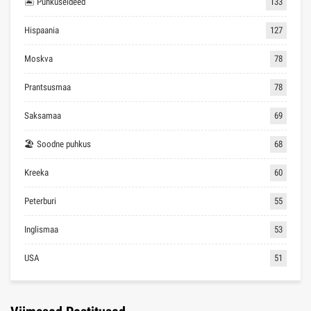
🏝 Puhkuseideed
133
Hispaania
127
Moskva
78
Prantsusmaa
78
Saksamaa
69
🏖 Soodne puhkus
68
Kreeka
60
Peterburi
55
Inglismaa
53
USA
51