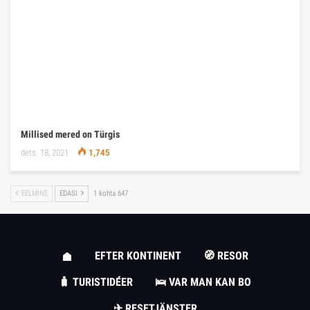
Millised mered on Türgis
dets. 18, 2021
1,745
EELMINE
EDASI
1 kohta 647
EFTER KONTINENT
🧭 RESOR
🧳 TURISTIDÉER
🛌 VAR MAN KAN BO
✈ RESETJÄNSTER