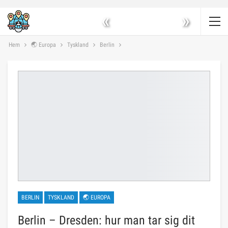
«
»
Hem
🌏 Europa
Tyskland
Berlin
BERLIN
TYSKLAND
🌏 EUROPA
Berlin – Dresden: hur man tar sig dit