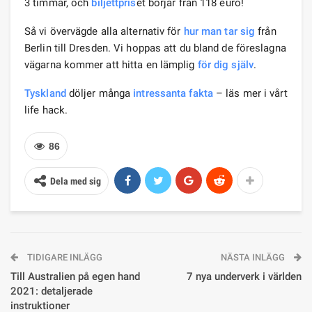
3 timmar, och
biljettpris
et börjar från 118 euro!
Så vi övervägde alla alternativ för
hur man tar sig
från
Berlin till Dresden. Vi hoppas att du bland de föreslagna
vägarna kommer att hitta en lämplig
för dig själv
.
Tyskland
döljer många
intressanta fakta
– läs mer i vårt
life hack.
86
Dela med sig
TIDIGARE INLÄGG
NÄSTA INLÄGG
Till Australien på egen hand
7 nya underverk i världen
2021: detaljerade
instruktioner