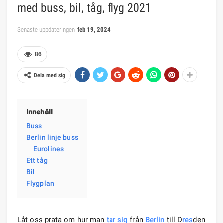
med buss, bil, tåg, flyg 2021
Senaste uppdateringen
feb 19, 2024
86
Dela med sig
Innehåll
Buss
Berlin linje buss
Eurolines
Ett tåg
Bil
Flygplan
Låt oss prata om hur man
tar sig
från
Berlin
till D
res
den