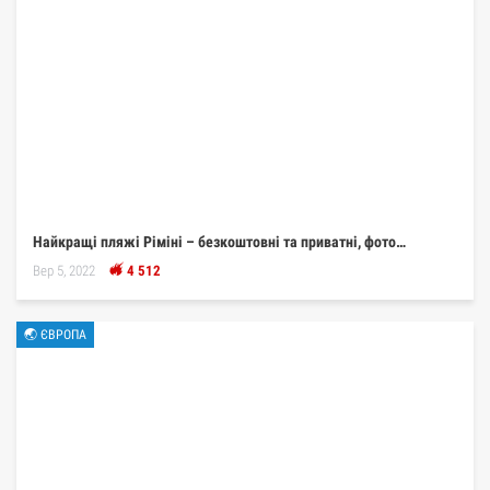
Найкращі пляжі Ріміні – безкоштовні та приватні, фото…
Вер 5, 2022
4 512
🌏 ЄВРОПА