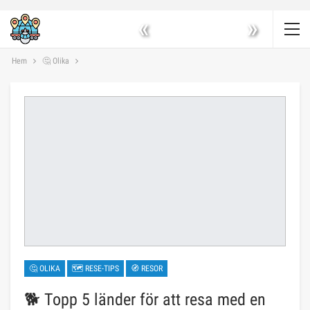
«
»
Hem
🤔 Olika
🤔 OLIKA
🗺 RESE-TIPS
🧭 RESOR
🐕 Topp 5 länder för att resa med en