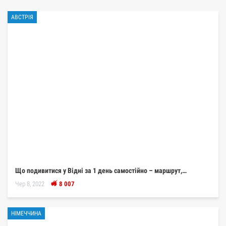
АВСТРІЯ
Що подивитися у Відні за 1 день самостійно – маршрут,…
Чер 8, 2022
8 007
НІМЕЧЧИНА