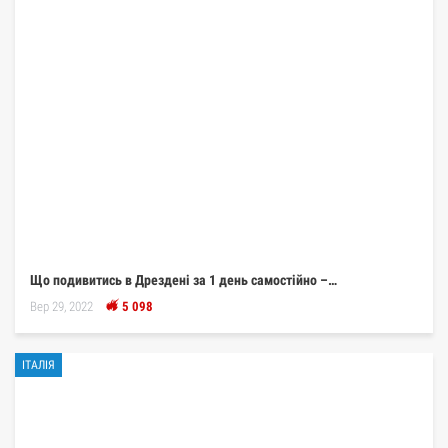
Що подивитись в Дрездені за 1 день самостійно –…
Вер 29, 2022
5 098
ІТАЛІЯ