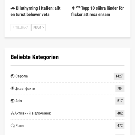
🚗 Biluthyrning i Italien: allt
👩‍🦰 Topp 10 säkra länder för
en turist behöver veta
flickor att resa ensam
TILLBAKA
FRAM
Beliebte Kategorien
🌏 Європа
1427
🌟Цікаві факти
704
🌏 Азія
517
🚴Активний відпочинок
482
🤔 Різне
472