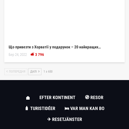
Що привезти з Хорватії у подарунок – 20 найкращих…
Бер 24, 2022
3 796
ПОПЕРЕДНЯ
ДАЛІ
1 з 650
EFTER KONTINENT
🧭 RESOR
🧳 TURISTIDÉER
🛌 VAR MAN KAN BO
✈ RESETJÄNSTER