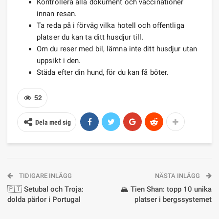
Kontrollera alla dokument och vaccinationer
innan resan.
Ta reda på i förväg vilka hotell och offentliga
platser du kan ta ditt husdjur till.
Om du reser med bil, lämna inte ditt husdjur utan
uppsikt i den.
Städa efter din hund, för du kan få böter.
52
Dela med sig
TIDIGARE INLÄGG
NÄSTA INLÄGG
🇵🇹 Setubal och Troja:
🏔️ Tien Shan: topp 10 unika
dolda pärlor i Portugal
platser i bergssystemet