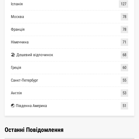
Іспанія
127
Москва
78
Франція
78
Німеччина
71
🏖 Дешевий відпочинок
68
Греція
60
Санкт-Петербург
55
Англія
53
🌏 Південна Америка
51
Останні Повідомлення