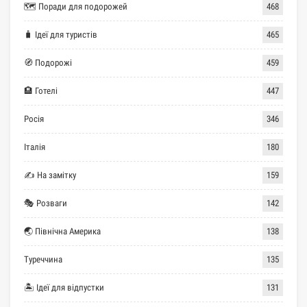
🗺 Поради для подорожей
468
🧳 Ідеї для туристів
465
🧭 Подорожі
459
🏨 Готелі
447
Росія
346
Італія
180
✍ На замітку
159
🎭 Розваги
142
🌏 Північна Америка
138
Туреччина
135
🏝 Ідеї для відпустки
131