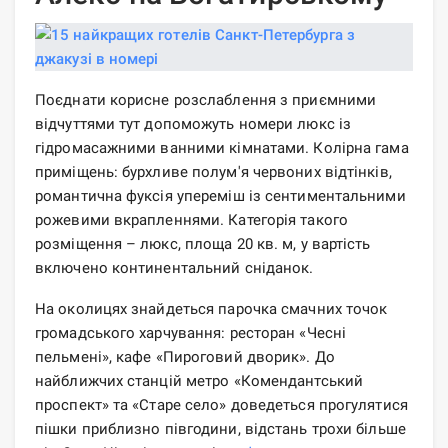
Поєднати корисне розслаблення з приємними
відчуттями тут допоможуть номери люкс із
гідромасажними ванними кімнатами. Колірна гама
приміщень: бурхливе полум'я червоних відтінків,
романтична фуксія упереміш із сентиментальними
рожевими вкрапленнями. Категорія такого
розміщення – люкс, площа 20 кв. м, у вартість
включено континентальний сніданок.
На околицях знайдеться парочка смачних точок
громадського харчування: ресторан «Чесні
пельмені», кафе «Пироговий дворик». До
найближчих станцій метро «Комендантський
проспект» та «Старе село» доведеться прогулятися
пішки приблизно півгодини, відстань трохи більше