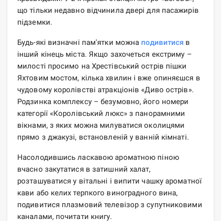
що тільки недавно відчинила двері для пасажирів
підземки.
Будь-які визначні пам'ятки можна
подивитися
в
інший кінець міста. Якщо захочеться екстриму –
милості просимо на Хрестівський острів пішки
Яхтовим мостом, кілька хвилин і вже опиняєшся в
чудовому королівстві атракціонів «Диво острів».
Родзинка комплексу – безумовно, його номери
категорії «Королівський люкс» з панорамними
вікнами, з яких можна милуватися околицями
прямо з джакузі, встановленій у ванній кімнаті.
Насолодившись ласкавою ароматною піною
вчасно закутатися в затишний халат,
розташуватися у вітальні і випити чашку ароматної
кави або келих терпкого виноградного вина,
подивитися плазмовий телевізор з супутниковими
каналами, почитати книгу.