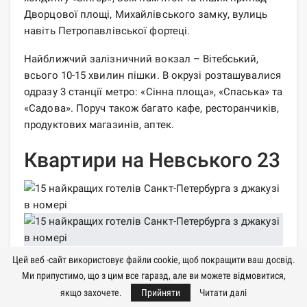
Дворцової площі, Михайлівського замку, вулиць
навіть Петропавлівської фортеці.
Найближчий залізничний вокзал – Вітебський,
всього 10-15 хвилин пішки. В окрузі розташувалися
одразу 3 станції метро: «Сінна площа», «Спаська» та
«Садова». Поруч також багато кафе, ресторанчиків,
продуктових магазинів, аптек.
Квартири на Невського 23
Цей веб -сайт використовує файли cookie, щоб покращити ваш досвід.
Ми припустимо, що з цим все гаразд, але ви можете відмовитися,
Витончені, вишукані, розкішні апартаменти з
якщо захочете.
Прийняти
Читати далі
гідромасажною ванною розташовані прямо на