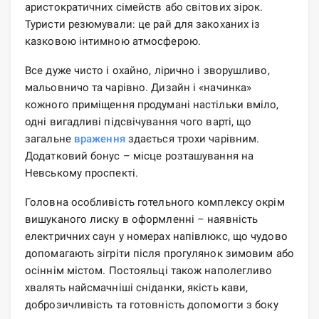
аристократичних сімейств або світових зірок.
Туристи резюмували: це рай для закоханих із
казковою інтимною атмосферою.
Все дуже чисто і охайно, лірично і зворушливо,
мальовничо та чарівно. Дизайн і «начинка»
кожного приміщення продумані настільки вміло,
одні вигадливі підсвічування чого варті, що
загальне
враження
здається трохи чарівним.
Додатковий бонус – місце розташування на
Невському проспекті.
Головна особливість готельного комплексу окрім
вишуканого лиску в оформленні – наявність
електричних саун у номерах напівлюкс, що чудово
допомагають зігріти після прогулянок зимовим або
осіннім містом. Постояльці також наполегливо
хвалять найсмачніші сніданки, якість кави,
доброзичливість та готовність допомогти з боку