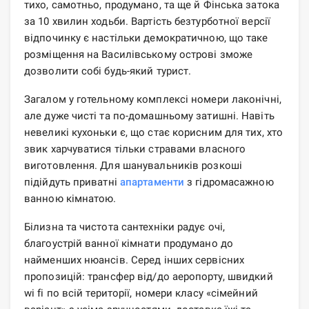
тихо, самотньо, продумано, та ще й Фінська затока
за 10 хвилин ходьби. Вартість безтурботної версії
відпочинку є настільки демократичною, що таке
розміщення на Василівському острові зможе
дозволити собі будь-який турист.
Загалом у готельному комплексі номери лаконічні,
але дуже чисті та по-домашньому затишні. Навіть
невеликі кухоньки є, що стає корисним для тих, хто
звик харчуватися тільки стравами власного
виготовлення. Для шанувальників розкоші
підійдуть приватні
апартаменти
з гідромасажною
ванною кімнатою.
Білизна та чистота сантехніки радує очі,
благоустрій ванної кімнати продумано до
найменших нюансів. Серед інших сервісних
пропозицій: трансфер від/до аеропорту, швидкий
wi fi по всій території, номери класу «сімейний