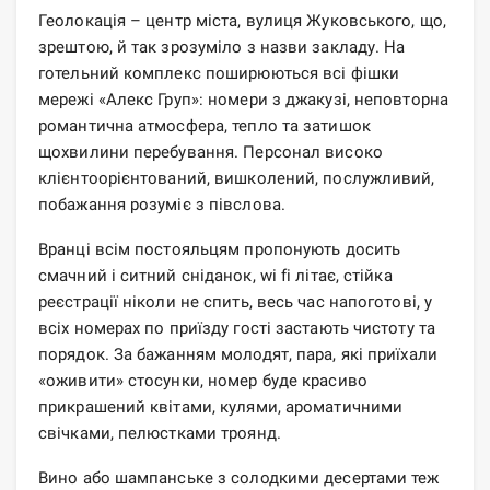
Геолокація – центр міста, вулиця Жуковського, що,
зрештою, й так зрозуміло з назви закладу. На
готельний комплекс поширюються всі фішки
мережі «Алекс Груп»: номери з джакузі, неповторна
романтична атмосфера, тепло та затишок
щохвилини перебування. Персонал високо
клієнтоорієнтований, вишколений, послужливий,
побажання розуміє з півслова.
Вранці всім постояльцям пропонують досить
смачний і ситний сніданок, wi fi літає, стійка
реєстрації ніколи не спить, весь час напоготові, у
всіх номерах по приїзду гості застають чистоту та
порядок. За бажанням молодят, пара, які приїхали
«оживити» стосунки, номер буде красиво
прикрашений квітами, кулями, ароматичними
свічками, пелюстками троянд.
Вино або шампанське з солодкими десертами теж