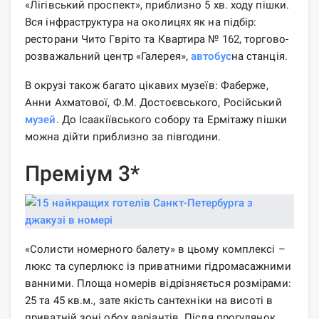
«Лігівський проспект», приблизно 5 хв. ходу пішки.
Вся інфраструктура на околицях як на підбір:
ресторани Чито Гвріто та Квартира № 162, торгово-
розважальний центр «Галерея»,
автобус
на станція.
В окрузі також багато цікавих музеїв: Фаберже,
Анни Ахматової, Ф.М. Достоєвського, Російський
музей
. До Ісаакіївського собору та Ермітажу пішки
можна дійти приблизно за півгодини.
Преміум 3*
«Солисти номерного балету» в цьому комплексі –
люкс та суперлюкс із приватними гідромасажними
ванними. Площа номерів відрізняється розмірами:
25 та 45 кв.м., зате якість сантехніки на висоті в
приватній зоні обох варіантів. Після прогулянок