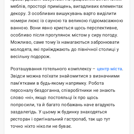
меблів, просторі приміщень, вигадливих елементах
декору. З особливих вишукувань варто виділити
номери люкс із сауною та великою гідромасажною
ванною. Вони явно криється щось перспективне,
особливо після прогулянок містом у сиру погоду.
Можливо, саме тому їх намагаються забронювати
молодята, які приїжджають до північної столиці у
весільну подорож.
Розташування готельного комплексу –
центр міста
.
Звідси можна поїхати знайомитися з визначними
пам'ятками в будь-якому напрямку. Робота
персоналу бездоганна, співробітники не знають
слово «ні», якщо постояльці їх про щось
попросили, та й багато побажань наче вгадують
заздалегідь. У цьому ж будинку знаходяться
ресторан і оригінальний гастропаб, так що тут
точно ніхто ніколи не буває.