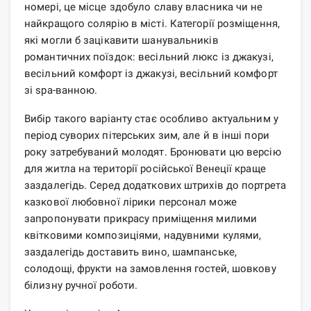
номері, це місце здобуло славу власника чи не
найкращого солярію в місті. Категорії розміщення,
які могли б зацікавити шанувальників
романтичних поїздок: весільний люкс із джакузі,
весільний комфорт із джакузі, весільний комфорт
зі spa-ванною.
Вибір такого варіанту стає особливо актуальним у
період суворих пітерських зим, але й в інші пори
року затребуваний молодят. Бронювати цю версію
для житла на території російської Венеції краще
заздалегідь. Серед додаткових штрихів до портрета
казкової любовної лірики персонал може
запропонувати прикрасу приміщення милими
квітковими композиціями, надувними кулями,
заздалегідь доставить вино, шампанське,
солодощі, фрукти на замовлення гостей, шовкову
білизну ручної роботи.