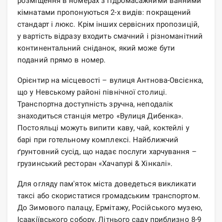
розміщення в номерах з гідромасажними ванними
кімнатами пропонуються 2-х видів: покращений
стандарт і люкс. Крім інших сервісних пропозицій,
у вартість відразу входить смачний і різноманітний
континентальний сніданок, який може бути
поданий прямо в номер.
Орієнтир на місцевості – вулиця Антнова-Овсієнка,
що у Невському районі північної столиці.
Транспортна доступність зручна, неподалік
знаходиться станція метро «Вулиця Дибенка».
Постояльці можуть випити каву, чай, коктейлі у
барі при готельному комплексі. Найближчий
ґрунтовний сусід, що надає послуги харчування –
грузинський ресторан «Хачапурі & Хінкалі».
Для огляду пам'яток міста доведеться викликати
таксі або скористатися громадським транспортом.
До Зимового палацу, Ермітажу, Російського музею,
Ісаакіївського собору, Літнього саду приблизно 8-9