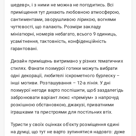
шедевр», і з ними не можна не погодитись. Всі
приміщення тут дихають любовною атмосферою,
сантиментами, зворушливою лірикою, вогнями
чуттєвості, що палають. Розміри закладу
мініатюрні, номерів небагато, всього 9 одиниць,
усамітнення, тактовність, конфіденційність
гарантовані.
Дизайн приміщень витримано у різних тематичних
стилях. Фанати похмурої готики можуть вибрати
одні декорації, любителі іскрометного бурлеску –
інші мотиви. Розташування – 12-а лінія. У дні
похмурої негоди варто поспішити, щоб заздалегідь
забронювати варіант люкс «преміум» з напрочуд
розкішною обстановкою, джакузі, приватними
іграшками та пристроями для постільних втіх.
Туристи у своїх оцінках об'єкту розміщення єдині
на думці, що тут не варто зупинятися надовго: дуже