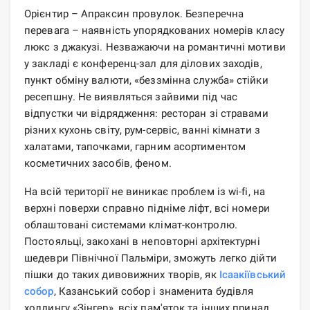
Орієнтир – Апраксин провулок. Безперечна
перевага – наявність упорядкованих номерів класу
люкс з джакузі. Незважаючи на романтичні мотиви
у закладі є конференц-зал для ділових заходів,
пункт обміну валюти, «беззмінна служба» стійки
ресепшну. Не виявляться зайвими під час
відпустки чи відрядження: ресторан зі стравами
різних кухонь світу, рум-сервіс, ванні кімнати з
халатами, тапочками, гарним асортиментом
косметичних засобів, феном.
На всій території не виникає проблем із wi-fi, на
верхні поверхи справно підніме ліфт, всі номери
облаштовані системами клімат-контролю.
Постояльці, закохані в неповторні архітектурні
шедеври Північної Пальміри, зможуть легко дійти
пішки до таких дивовижних творів, як
Ісаакіївський
собор
, Казанський собор і знаменита будівля
холдингу «Зінгер», всіх пам'яток та інших принад