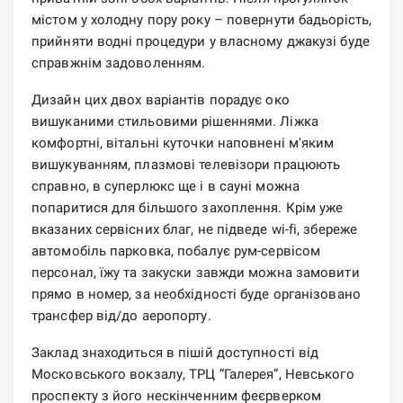
містом у холодну пору року – повернути бадьорість,
прийняти водні процедури у власному джакузі буде
справжнім задоволенням.
Дизайн цих двох варіантів порадує око
вишуканими стильовими рішеннями. Ліжка
комфортні, вітальні куточки наповнені м'яким
вишукуванням, плазмові телевізори працюють
справно, в суперлюкс ще і в сауні можна
попаритися для більшого захоплення. Крім уже
вказаних сервісних благ, не підведе wi-fi, збереже
автомобіль парковка, побалує рум-сервісом
персонал, їжу та закуски завжди можна замовити
прямо в номер, за необхідності буде організовано
трансфер від/до аеропорту.
Заклад знаходиться в пішій доступності від
Московського вокзалу, ТРЦ “Галерея”, Невського
проспекту з його нескінченним феєрверком