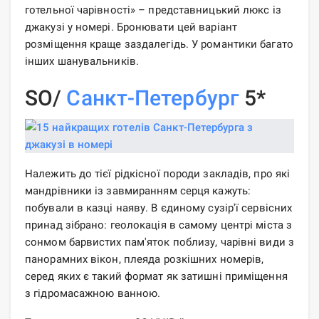
готельної чарівності» – представницький люкс із
джакузі у номері. Бронювати цей варіант
розміщення краще заздалегідь. У романтики багато
інших шанувальників.
SO/
Санкт-Петербург
5*
Належить до тієї рідкісної породи закладів, про які
мандрівники із завмиранням серця кажуть:
побували в казці наяву. В єдиному сузір'ї сервісних
принад зібрано: геолокація в самому центрі міста з
сонмом барвистих пам'яток поблизу, чарівні види з
панорамних вікон, плеяда розкішних номерів,
серед яких є такий формат як затишні приміщення
з гідромасажною ванною.