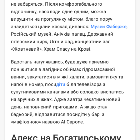
не забаряться. Після комфортабельного
відпочинку, насолоди одне одним, можна
вирушити на прогулянку містом, благо поруч
знайдеться цілий каскад диванок:
Музей Фаберже
,
Російський музей, Анічків палац, Державний
пітерський цирк, Літній сад, концертний зал
«Жовтневий», Храм Спасу на Крові.
Вдосталь нагулявшись, буде дуже приємно
поніжитися в лагідних обіймах гідромасажної
ванни, закутатися в м'які халати, замовити їжу та
напої в номер, поси
діти
біля телевізора з
супутниковими каналами або солодко виспатись
на зручних ліжках. Адже завтра чекатиме новий
день, наповнений пригодами. А якщо стан
бадьорий, відправитися посидіти у барі з
«мафіозною» назвою Al Capone.
Алекс на Богатирському