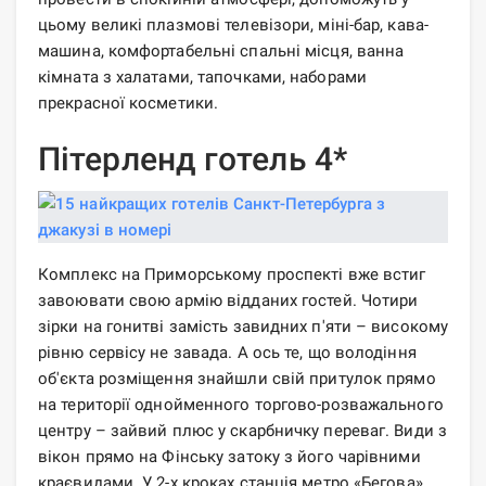
цьому великі плазмові телевізори, міні-бар, кава-
машина, комфортабельні спальні місця, ванна
кімната з халатами, тапочками, наборами
прекрасної косметики.
Пітерленд готель 4*
Комплекс на Приморському проспекті вже встиг
завоювати свою армію відданих гостей. Чотири
зірки на гонитві замість завидних п'яти – високому
рівню сервісу не завада. А ось те, що володіння
об'єкта розміщення знайшли свій притулок прямо
на території однойменного торгово-розважального
центру – зайвий плюс у скарбничку переваг. Види з
вікон прямо на Фінську затоку з його чарівними
краєвидами. У 2-х кроках станція метро «Бегова»,