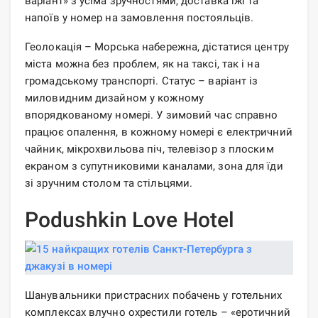
варіант» з усіма зручностями, доставка їжі та
напоїв у номер на замовлення постояльців.
Геолокація – Морська набережна, дістатися центру
міста можна без проблем, як на таксі, так і на
громадському транспорті. Статус – варіант із
миловидним дизайном у кожному
впорядкованому номері. У зимовий час справно
працює опалення, в кожному номері є електричний
чайник, мікрохвильова піч, телевізор з плоским
екраном з супутниковими каналами, зона для їди
зі зручним столом та стільцями.
Podushkin Love Hotel
Шанувальники пристрасних побачень у готельних
комплексах влучно охрестили готель – «еротичний