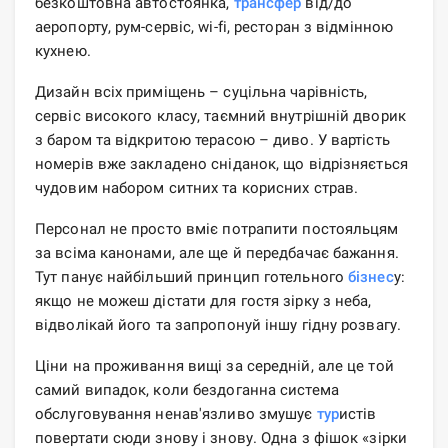
безкоштовна автостоянка,
трансфер
від/до
аеропорту, рум-сервіс, wi-fi, ресторан з відмінною
кухнею.
Дизайн всіх приміщень – суцільна чарівність,
сервіс високого класу, таємний внутрішній дворик
з баром та відкритою терасою – диво. У вартість
номерів вже закладено сніданок, що відрізняється
чудовим набором ситних та корисних страв.
Персонал не просто вміє потрапити постояльцям
за всіма канонами, але ще й передбачає бажання.
Тут панує найбільший принцип готельного
бізнес
у:
якщо не можеш дістати для гостя зірку з неба,
відволікай його та запропонуй іншу гідну розвагу.
Ціни на проживання вищі за середній, але це той
самий випадок, коли бездоганна система
обслуговування ненав'язливо змушує
тур
истів
повертати сюди знову і знову. Одна з фішок «зірки