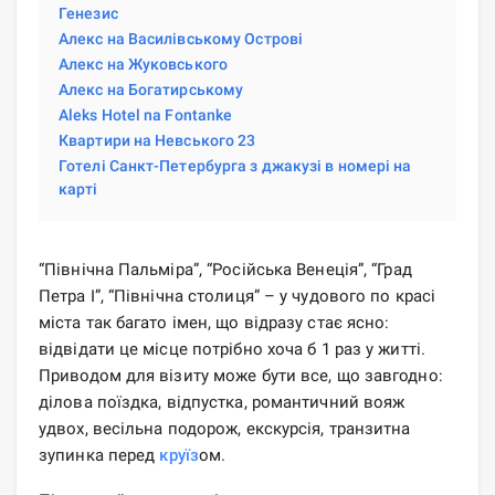
Генезис
Алекс на Василівському Острові
Алекс на Жуковського
Алекс на Богатирському
Aleks Hotel na Fontanke
Квартири на Невського 23
Готелі Санкт-Петербурга з джакузі в номері на
карті
“Північна Пальміра”, “Російська Венеція”, “Град
Петра Ι”, “Північна столиця” – у чудового по красі
міста так багато імен, що відразу стає ясно:
відвідати це місце потрібно хоча б 1 раз у житті.
Приводом для візиту може бути все, що завгодно:
ділова поїздка, відпустка, романтичний вояж
удвох, весільна подорож, екскурсія, транзитна
зупинка перед
круїз
ом.