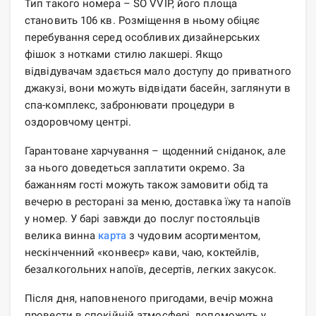
Тип такого номера – SO VVIP, його площа
становить 106 кв. Розміщення в ньому обіцяє
перебування серед особливих дизайнерських
фішок з нотками стилю лакшері. Якщо
відвідувачам здається мало доступу до приватного
джакузі, вони можуть відвідати басейн, заглянути в
спа-комплекс, забронювати процедури в
оздоровчому центрі.
Гарантоване харчування – щоденний сніданок, але
за нього доведеться заплатити окремо. За
бажанням гості можуть також замовити обід та
вечерю в ресторані за меню, доставка їжу та напоїв
у номер. У барі завжди до послуг постояльців
велика винна
карта
з чудовим асортиментом,
нескінченний «конвеєр» кави, чаю, коктейлів,
безалкогольних напоїв, десертів, легких закусок.
Після дня, наповненого пригодами, вечір можна
провести в спокійній атмосфері, допоможуть у