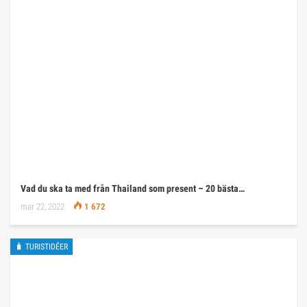
Vad du ska ta med från Thailand som present – 20 bästa…
mar 22, 2022
1 672
🧳 TURISTIDÉER