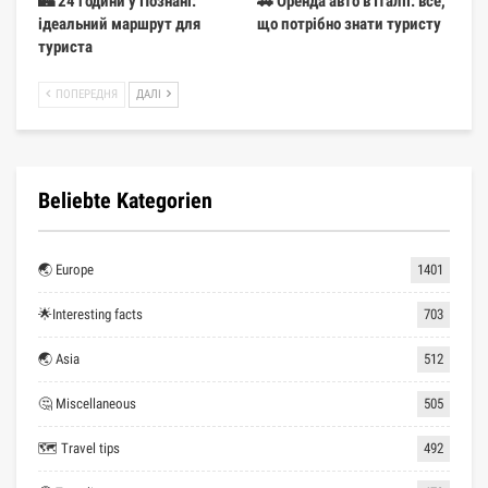
🏰 24 години у Познані:
🚗 Оренда авто в Італії: все,
ідеальний маршрут для
що потрібно знати туристу
туриста
ПОПЕРЕДНЯ
ДАЛІ
Beliebte Kategorien
🌏 Europe
1401
🌟Interesting facts
703
🌏 Asia
512
🤔 Miscellaneous
505
🗺 Travel tips
492