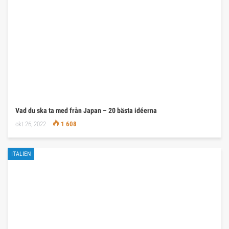
Vad du ska ta med från Japan – 20 bästa idéerna
okt 26, 2022
1 608
ITALIEN