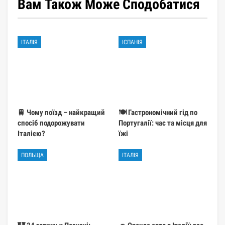
Вам Також Може Сподобатися
ІТАЛІЯ
ІСПАНІЯ
🚆 Чому поїзд – найкращий
🍽️ Гастрономічний гід по
спосіб подорожувати
Португалії: час та місця для
Італією?
їжі
ПОЛЬЩА
ІТАЛІЯ