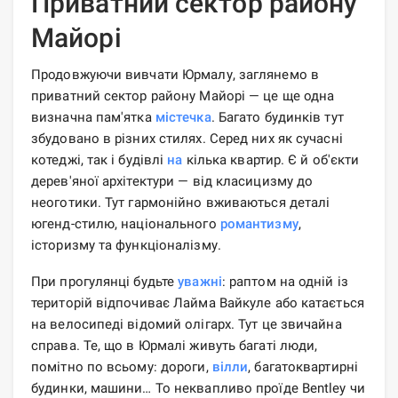
Приватний сектор району
Майорі
Продовжуючи вивчати Юрмалу, заглянемо в
приватний сектор району Майорі — це ще одна
визначна пам'ятка
містечка
. Багато будинків тут
збудовано в різних стилях. Серед них як сучасні
котеджі, так і будівлі
на
кілька квартир. Є й об'єкти
дерев'яної архітектури — від класицизму до
неоготики. Тут гармонійно вживаються деталі
югенд-стилю, національного
романтизму
,
історизму та функціоналізму.
При прогулянці будьте
уважні
: раптом на одній із
територій відпочиває Лайма Вайкуле або катається
на велосипеді відомий олігарх. Тут це звичайна
справа. Те, що в Юрмалі живуть багаті люди,
помітно по всьому: дороги,
вілли
, багатоквартирні
будинки, машини… То неквапливо проїде Bentley чи