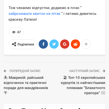
Тож чекаємо відпустки, додаємо в план ”
забронювати квиток на літак
” і летимо дивитись
красиву Латвію!
47
Поділитися
ПОПЕРЕДНІЙ ЗАПИС
НАСТУПНИЙ ЗАПИС
🏝️ Маврикій: райський
🏖️ Топ-10 європейських
відпочинок та практичні
курортів із найчистішими
поради для мандрівників
пляжами “Блакитного
🌴
прапора” 🏊‍♂️