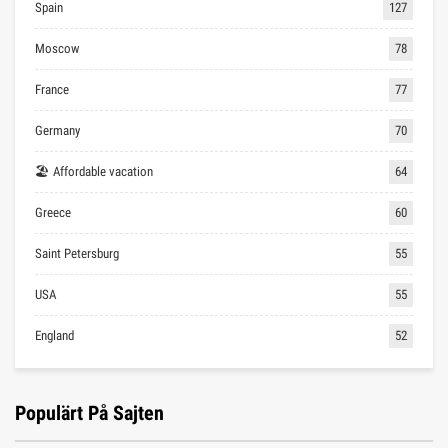
Spain
127
Moscow
78
France
77
Germany
70
🏖 Affordable vacation
64
Greece
60
Saint Petersburg
55
USA
55
England
52
Populärt På Sajten