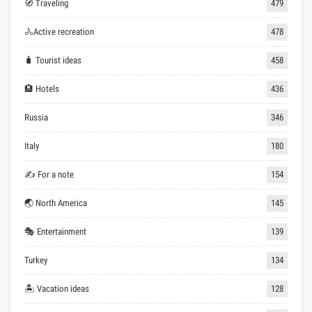
🧭 Traveling
479
🚴Active recreation
478
🧳 Tourist ideas
458
🏨 Hotels
436
Russia
346
Italy
180
✍ For a note
154
🌏 North America
145
🎭 Entertainment
139
Turkey
134
🏝 Vacation ideas
128