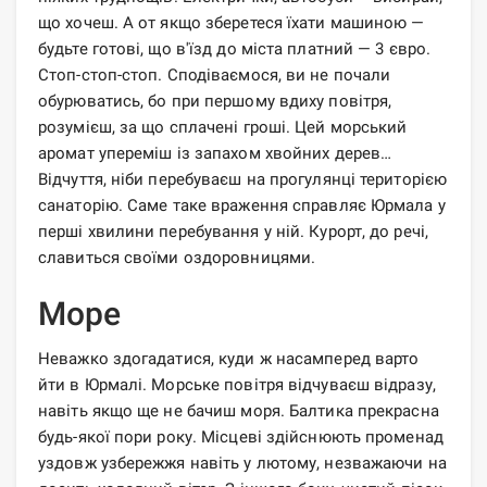
що хочеш. А от якщо зберетеся їхати машиною —
будьте готові, що в'їзд до міста платний — 3 євро.
Стоп-стоп-стоп. Сподіваємося, ви не почали
обурюватись, бо при першому вдиху повітря,
розумієш, за що сплачені гроші. Цей морський
аромат упереміш із запахом хвойних дерев…
Відчуття, ніби перебуваєш на прогулянці територією
санаторію. Саме таке враження справляє Юрмала у
перші хвилини перебування у ній. Курорт, до речі,
славиться своїми оздоровницями.
Море
Неважко здогадатися, куди ж насамперед варто
йти в Юрмалі. Морське повітря відчуваєш відразу,
навіть якщо ще не бачиш моря. Балтика прекрасна
будь-якої пори року. Місцеві здійснюють променад
уздовж узбережжя навіть у лютому, незважаючи на