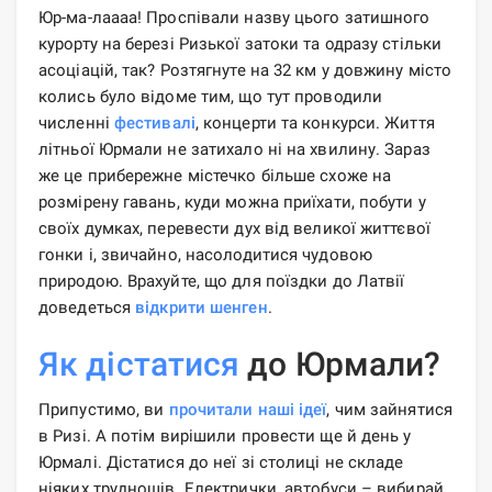
Юр-ма-лаааа! Проспівали назву цього затишного
курорту на березі Ризької затоки та одразу стільки
асоціацій, так? Розтягнуте на 32 км у довжину місто
колись було відоме тим, що тут проводили
численні
фестивалі
, концерти та конкурси. Життя
літньої Юрмали не затихало ні на хвилину. Зараз
же це прибережне містечко більше схоже на
розмірену гавань, куди можна приїхати, побути у
своїх думках, перевести дух від великої життєвої
гонки і, звичайно, насолодитися чудовою
природою. Врахуйте, що для поїздки до Латвії
доведеться
відкрити шенген
.
Як дістатися
до Юрмали?
Припустимо, ви
прочитали наші ідеї
, чим зайнятися
в Ризі. А потім вирішили провести ще й день у
Юрмалі. Дістатися до неї зі столиці не складе
ніяких труднощів. Електрички, автобуси – вибирай,