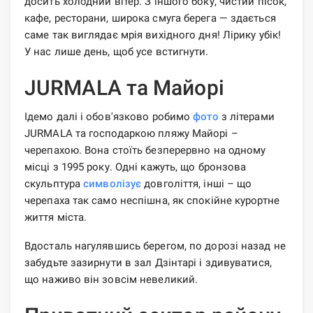
досить холодний вітер. З іншого боку, чистий пісок,
кафе, ресторани, широка смуга берега — здається
саме так виглядає мрія вихідного дня! Лірику убік!
У нас лише день, щоб усе встигнути.
JURMALA та Майорі
Ідемо далі і обов'язково робимо
фото
з літерами
JURMALA та господаркою пляжу Майорі –
черепахою. Вона стоїть безперервно на одному
місці з 1995 року. Одні кажуть, що бронзова
скульптура
символізує
довголіття, інші – що
черепаха так само неспішна, як спокійне курортне
життя міста.
Вдосталь нагулявшись берегом, по дорозі назад не
забудьте зазирнути в зал Дзінтарі і здивуватися,
що наживо він зовсім невеликий.