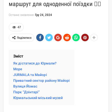
маршрут для одноденної поїздки 🚶‍♂️
Останнє оновлення
Гру 24, 2024
47
Поділитися
Зміст
Як дістатися до Юрмали?
Море
JURMALA та Майорі
Приватний сектор району Майорі
Вулиця Йомас
Парк “Дзінтарі”
Юрмальський міський музей