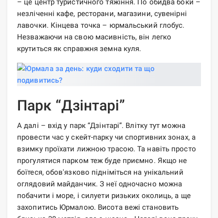
– це центр туристичного тяжіння. По обидва боки –
незліченні кафе, ресторани, магазини, сувенірні
лавочки. Кінцева точка – юрмальський глобус.
Незважаючи на свою масивність, він легко
крутиться як справжня земна куля.
Парк “Дзінтарі”
А далі – вхід у парк “Дзінтарі”. Влітку тут можна
провести час у скейт-парку чи спортивних зонах, а
взимку проїхати лижною трасою. Та навіть просто
прогулятися парком теж буде приємно. Якщо не
боїтеся, обов'язково підніміться на унікальний
оглядовий майданчик. З неї одночасно можна
побачити і море, і силуети ризьких околиць, а ще
захопитись Юрмалою. Висота вежі становить