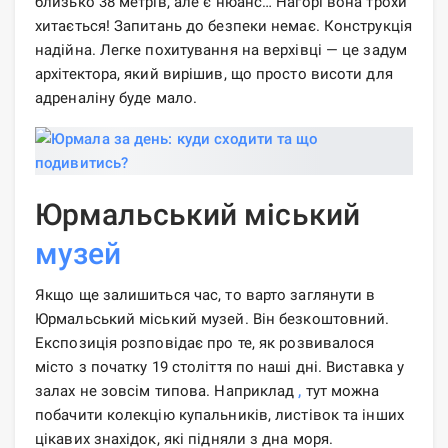
близько 38 метрів, але є нюанс… Нагорі вона трохи
хитається! Запитань до безпеки немає. Конструкція
надійна. Легке похитування на верхівці — це задум
архітектора, який вирішив, що просто висоти для
адреналіну буде мало.
Юрмальський міський
музей
Якщо ще залишиться час, то варто заглянути в
Юрмальський міський музей. Він безкоштовний.
Експозиція розповідає про те, як розвивалося
місто з початку 19 століття по наші дні. Виставка у
залах не зовсім типова. Наприклад
,
тут можна
побачити колекцію купальників, листівок та інших
цікавих знахідок, які підняли з дна моря.