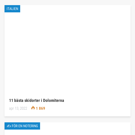
ITALIEN
11 bästa skidorter i Dolomiterna
apr 13, 2022
1 869
✍ FÖR EN NOTERING