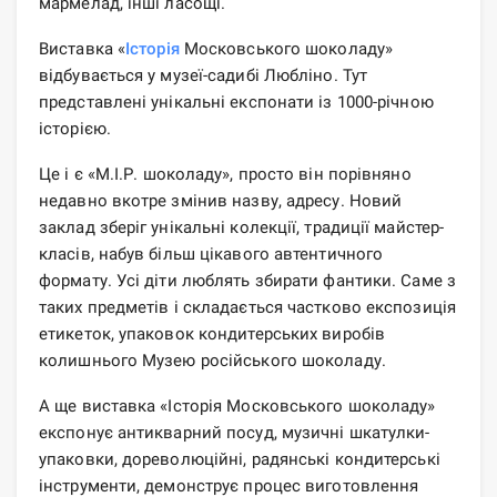
мармелад, інші ласощі.
Виставка «
Історія
Московського шоколаду»
відбувається у музеї-садибі Любліно. Тут
представлені унікальні експонати із 1000-річною
історією.
Це і є «М.І.Р. шоколаду», просто він порівняно
недавно вкотре змінив назву, адресу. Новий
заклад зберіг унікальні колекції, традиції майстер-
класів, набув більш цікавого автентичного
формату. Усі діти люблять збирати фантики. Саме з
таких предметів і складається частково експозиція
етикеток, упаковок кондитерських виробів
колишнього Музею російського шоколаду.
А ще виставка «Історія Московського шоколаду»
експонує антикварний посуд, музичні шкатулки-
упаковки, дореволюційні, радянські кондитерські
інструменти, демонструє процес виготовлення