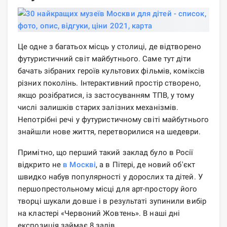
Це одне з багатьох місць у столиці, де відтворено
футуристичний світ майбутнього. Саме тут діти
бачать зібраних героїв культових фільмів, коміксів
різних поколінь. Інтерактивний простір створено,
якщо розібратися, із застосуванням ТПВ, у тому
числі залишків старих залізних механізмів.
Непотрібні речі у футуристичному світі майбутнього
знайшли нове життя, перетворилися на шедеври.
Примітно, що перший такий заклад було в Росії
відкрито не
в Москві
, а в Пітері, де новий об'єкт
швидко набув популярності у дорослих та дітей. У
першопрестольному місці для арт-простору його
творці шукали довше і в результаті зупинили вибір
на кластері «Червоний Жовтень». В наші дні
експозиція займає 8 залів.