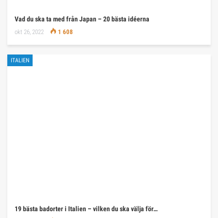
Vad du ska ta med från Japan – 20 bästa idéerna
okt 26, 2022
1 608
ITALIEN
19 bästa badorter i Italien – vilken du ska välja för…