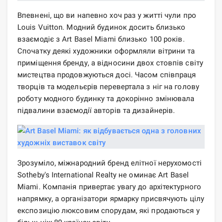
Впевнені, що ви напевно хоч раз у житті чули про
Louis Vuitton. Модний будинок досить близько
взаємодіє з Art Basel Miami близько 100 років.
Спочатку деякі художники оформляли вітрини та
приміщення бренду, а відносини двох стовпів світу
мистецтва продовжуються досі. Часом співпраця
творців та модельєрів перевертала з ніг на голову
роботу модного будинку та докорінно змінювала
підвалини взаємодії авторів та дизайнерів.
Зрозуміло, міжнародний бренд елітної нерухомості
Sotheby's International Realty не оминає Art Basel
Miami. Компанія привертає увагу до архітектурного
напрямку, а організатори ярмарку присвячують цілу
експозицію люксовим спорудам, які продаються у