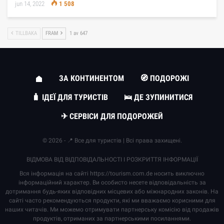
jun 14, 2022
1 508
TILLBAKA
FRAM
1 av 647
ЗА КОНТИНЕНТОМ
🧭 ПОДОРОЖІ
🧳 ІДЕЇ ДЛЯ ТУРИСТІВ
🛌 ДЕ ЗУПИНИТИСЯ
✈ СЕРВІСИ ДЛЯ ПОДОРОЖЕЙ
© 2026 - 📍 Все для туристів | Всі права захищені.
ВІДМОВА ВІД ВІДПОВІДАЛЬНОСТІ І РОЗКРИТТЯ ІНФОРМАЦІЇ
Вся інформація на сайті
https://tourism.com.de
носить виключно
інформаційний характер. Ви особисто несете відповідальність за
дотримання будь-яких відповідних місцевих або міжнародних законів. На
сайті часто рекомендуються продукти, які ми вважаємо корисними для
наших читачів. Ми можемо отримувати партнерську комісію від продажів
продуктів, отриманих за партнерськими посиланнями.