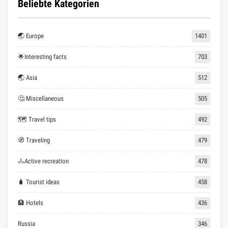
Beliebte Kategorien
🌏 Europe
1401
🌟Interesting facts
703
🌏 Asia
512
🤔 Miscellaneous
505
🗺 Travel tips
492
🧭 Traveling
479
🚴Active recreation
478
🧳 Tourist ideas
458
🏨 Hotels
436
Russia
346