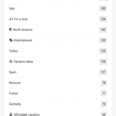
Italy
180
✍ For a note
154
🌏 North America
145
🎭 Entertainment
139
Turkey
134
🏝 Vacation ideas
128
Spain
127
Moscow
78
France
77
Germany
70
🏖 Affordable vacation
64