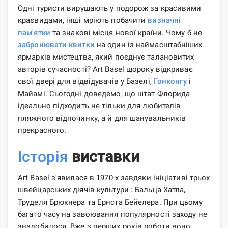
Одні туристи вирушають у подорож за красивими
краєвидами, інші мріють побачити
визначні
пам'ятки
та знакові місця нової країни. Чому б не
забронювати квитки
на один із наймасштабніших
ярмарків мистецтва, який поєднує талановитих
авторів сучасності? Art Basel щороку відкриває
свої двері для відвідувачів у Базелі,
Гонконгу
і
Майамі. Сьогодні доведемо, що штат Флорида
ідеально підходить не тільки для любителів
пляжного відпочинку, а й для шанувальників
прекрасного.
Історія
виставки
Art Basel з'явилася в 1970-х завдяки ініціативі трьох
швейцарських діячів культури
:
Бальца Хатла,
Труделя Брюкнера та Ернста Бейелера. При цьому
багато часу на завоювання популярності заходу не
знадобилося. Вже з перших років роботи воно