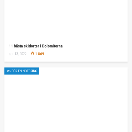
11 bästa skidorter i Dolomiterna
apr 13, 2022
1 869
✍ FÖR EN NOTERING