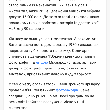
стало одним із найзнаковіших івентів у світі
мистецтва, адже лише церемонія відкриття зібрала
докупи 16 000 осіб. До того ж гості отримали шанс
познайомитись із роботами авторів із десяти країн
майже у 90 галереях.
Хід часу не оминув і світ мистецтва. З роками Art
Basel ставала все відомішою, а у 1980-х зважилася
подивитися у бік нового напрямку. Коли арт-
спільнота відзначала 150-річну річницю з появи
фотографії, під
егідою
Міжнародної асоціації арт-
дилерів фотографії пройшло відразу кілька
виставок, присвячених даному виду творчості.
У свою чергу організатори швейцарського ярмарку
провели п'ять тематичних
фотозаходів
. Саме
завдяки цьому рішенню Art Basel прогриміла на
весь світ і зайняла заслужене місце у ніші
мистецтва.