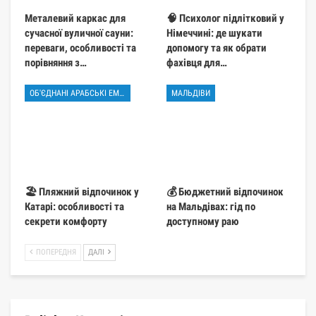
Металевий каркас для
🧠 Психолог підлітковий у
сучасної вуличної сауни:
Німеччині: де шукати
переваги, особливості та
допомогу та як обрати
порівняння з…
фахівця для…
ОБ'ЄДНАНІ АРАБСЬКІ ЕМІРАТИ
МАЛЬДІВИ
🏖️ Пляжний відпочинок у
💰 Бюджетний відпочинок
Катарі: особливості та
на Мальдівах: гід по
секрети комфорту
доступному раю
ПОПЕРЕДНЯ
ДАЛІ