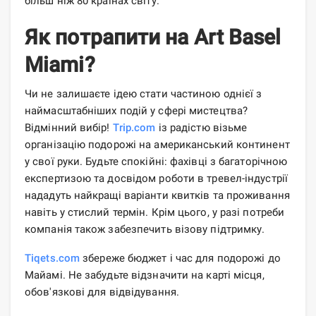
більш ніж 80 країнах світу.
Як потрапити на Art Basel
Miami?
Чи не залишаєте ідею стати частиною однієї з
наймасштабніших подій у сфері мистецтва?
Відмінний вибір!
Trip.com
із радістю візьме
організацію подорожі на американський континент
у свої руки. Будьте спокійні: фахівці з багаторічною
експертизою та досвідом роботи в тревел-індустрії
нададуть найкращі варіанти квитків та проживання
навіть у стислий термін. Крім цього, у разі потреби
компанія також забезпечить візову підтримку.
Tiqets.com
збереже бюджет і час для подорожі до
Майамі. Не забудьте відзначити на карті місця,
обов'язкові для відвідування.