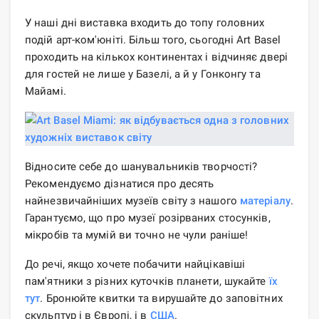
У наші дні виставка входить до топу головних
подій арт-ком'юніті. Більш того, сьогодні Art Basel
проходить на кількох континентах і відчиняє двері
для гостей не лише у Базелі, а й у Гонконгу та
Майамі.
Відносите себе до шанувальників творчості?
Рекомендуємо дізнатися про десять
найнезвичайніших музеїв світу з нашого
матеріалу
.
Гарантуємо, що про музеї розірваних стосунків,
мікробів та мумій ви точно не чули раніше!
До речі, якщо хочете побачити найцікавіші
пам'ятники з різних куточків планети, шукайте
їх
тут
. Бронюйте квитки та вирушайте до заповітних
скульптур і в Європі, і в
США
.