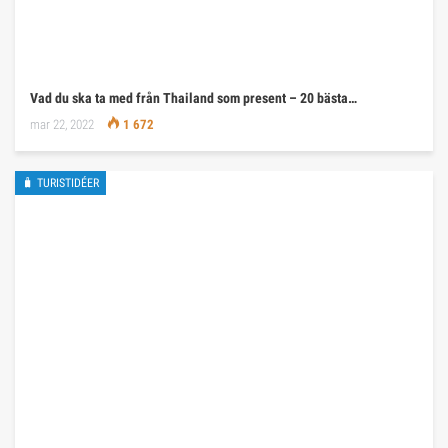
Vad du ska ta med från Thailand som present – 20 bästa…
mar 22, 2022
1 672
🧳 TURISTIDÉER