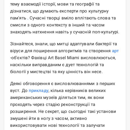
тему взаємодії історії, мови та географії та
дізнатися, що думають експерти про культурну
пам'ять
.
Сучасні творці вміло вплітають слова та
смисли з одного контексту в інший та часом
знаходять натхнення навіть у сучасній поп-культурі.
Зізнайтеся, знали, що митці адаптували бактерії та
віруси для поширення алгоритмів та створення
арт
-об'єктів? Фахівці Art Basel Miami висловлюються,
наскільки виправданим є дует технологій та
біології у мистецтві та яку цінність він несе.
Деякі обговорення є висловлюваннями з перших
вуст. До
прикладу
, кілька керівників великих
американських музеїв діляться тим, як вони
проходять через стадію реконструкції та
розширення. Не секрет, що сьогодні такі установи
змушені йти в ногу з часом, активно
використовувати нові технології та залучати