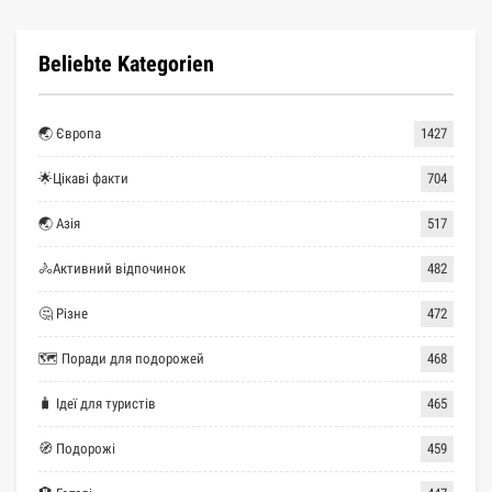
Beliebte Kategorien
🌏 Європа
1427
🌟Цікаві факти
704
🌏 Азія
517
🚴Активний відпочинок
482
🤔 Різне
472
🗺 Поради для подорожей
468
🧳 Ідеї для туристів
465
🧭 Подорожі
459