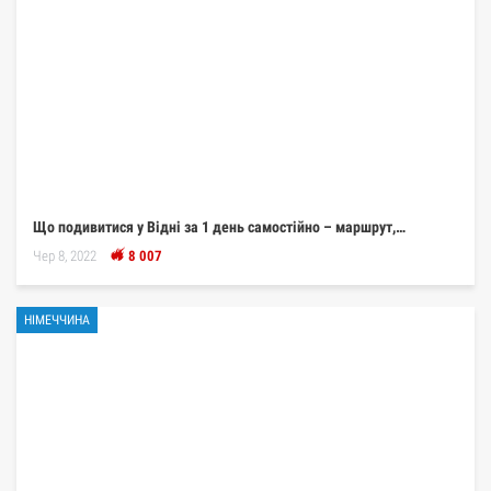
Що подивитися у Відні за 1 день самостійно – маршрут,…
Чер 8, 2022
8 007
НІМЕЧЧИНА