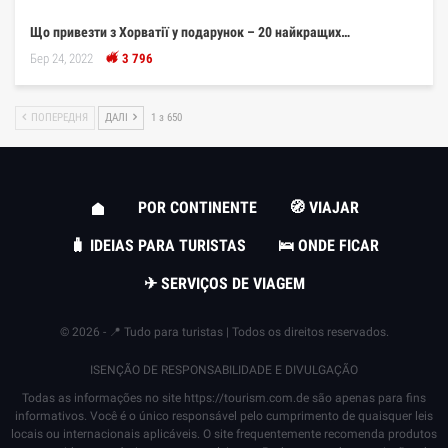
Що привезти з Хорватії у подарунок – 20 найкращих…
Бер 24, 2022
3 796
ПОПЕРЕДНЯ
ДАЛІ
1 з 650
POR CONTINENTE
🧭 VIAJAR
🧳 IDEIAS PARA TURISTAS
🛌 ONDE FICAR
✈ SERVIÇOS DE VIAGEM
© 2026 - 📍 Tudo para turistas | Todos os direitos reservados.
ISENÇÃO DE RESPONSABILIDADE E DIVULGAÇÃO
Todas as informações no site
https://tourism.com.de
são apenas para fins
informativos. Você é o único responsável pelo cumprimento de quaisquer leis
locais ou internacionais aplicáveis. O site frequentemente recomenda produtos