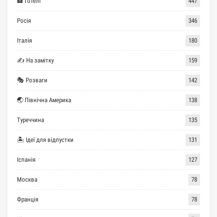
🏨 Готелі
447
Росія
346
Італія
180
✍ На замітку
159
🎭 Розваги
142
🌏 Північна Америка
138
Туреччина
135
🏝 Ідеї для відпустки
131
Іспанія
127
Москва
78
Франція
78