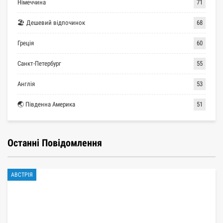
Німеччина
71
🏖 Дешевий відпочинок
68
Греція
60
Санкт-Петербург
55
Англія
53
🌏 Південна Америка
51
Останні Повідомлення
АВСТРІЯ