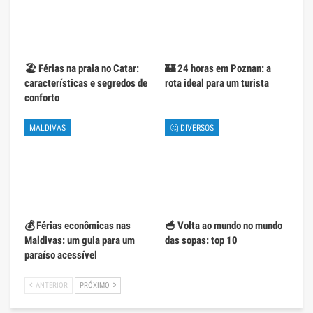
🏖️ Férias na praia no Catar:
🏰 24 horas em Poznan: a
características e segredos de
rota ideal para um turista
conforto
MALDIVAS
🤔 DIVERSOS
💰 Férias econômicas nas
🥣 Volta ao mundo no mundo
Maldivas: um guia para um
das sopas: top 10
paraíso acessível
ANTERIOR
PRÓXIMO