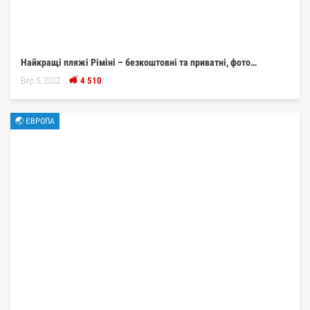
Найкращі пляжі Ріміні – безкоштовні та приватні, фото…
Вер 5, 2022
4 510
🌏 ЄВРОПА