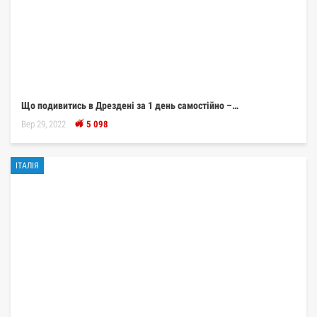
Що подивитись в Дрездені за 1 день самостійно –…
Вер 29, 2022
5 098
ІТАЛІЯ