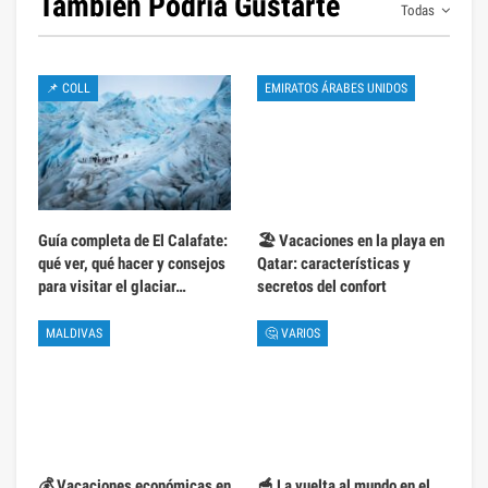
También Podría Gustarte
Todas
📌 COLL
EMIRATOS ÁRABES UNIDOS
Guía completa de El Calafate:
🏖️ Vacaciones en la playa en
qué ver, qué hacer y consejos
Qatar: características y
para visitar el glaciar…
secretos del confort
MALDIVAS
🤔 VARIOS
💰 Vacaciones económicas en
🥣 La vuelta al mundo en el