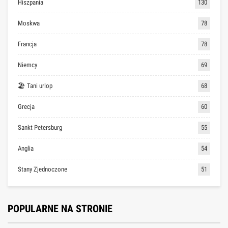
Hiszpania
130
Moskwa
78
Francja
78
Niemcy
69
🏖 Tani urlop
68
Grecja
60
Sankt Petersburg
55
Anglia
54
Stany Zjednoczone
51
POPULARNE NA STRONIE