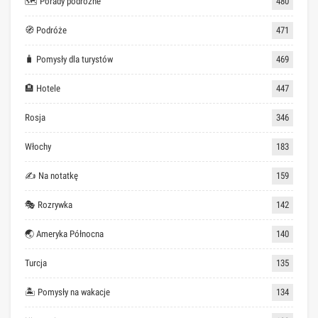
🗺 Porady podróżne
480
🧭 Podróże
471
🧳 Pomysły dla turystów
469
🏨 Hotele
447
Rosja
346
Włochy
183
✍ Na notatkę
159
🎭 Rozrywka
142
🌏 Ameryka Północna
140
Turcja
135
🏝 Pomysły na wakacje
134