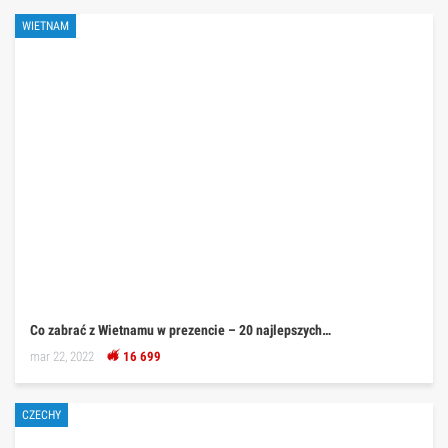
WIETNAM
Co zabrać z Wietnamu w prezencie – 20 najlepszych…
mar 22, 2022
16 699
CZECHY