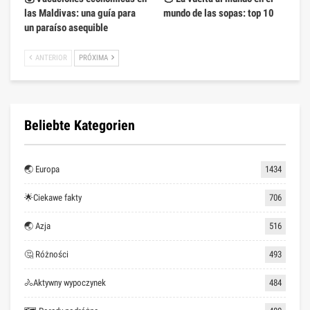
las Maldivas: una guía para
mundo de las sopas: top 10
un paraíso asequible
ANTERIOR
PRÓXIMA
Beliebte Kategorien
🌏 Europa
1434
🌟Ciekawe fakty
706
🌏 Azja
516
🤔 Różności
493
🚴Aktywny wypoczynek
484