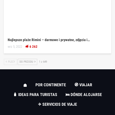
Najlepsze plaże Rimini – darmowe i prywatne, zdjęcia i…
wrz 5, 2022
6 262
PLECY
DO PRZODU
1 z 649
POR CONTINENTE
🧭 VIAJAR
🧳 IDEAS PARA TURISTAS
🛌 DÓNDE ALOJARSE
✈ SERVICIOS DE VIAJE