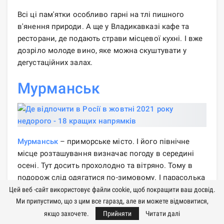
Всі ці пам'ятки особливо гарні на тлі пишного
в'янення природи. А ще у Владикавказі кафе та
ресторани, де подають страви місцевої кухні. І вже
дозріло молоде вино, яке можна скуштувати у
дегустаційних залах.
Мурманськ
Мурманськ
– приморське місто. І його північне
місце розташування визначає погоду в середині
осені. Тут досить прохолодно та вітряно. Тому в
подорож слід одягатися по-зимовому. І парасолька
у багажі зовсім не завадить.
Цей веб -сайт використовує файли cookie, щоб покращити ваш досвід.
Ми припустимо, що з цим все гаразд, але ви можете відмовитися,
Вітер, що постійно дме з Баренцева моря, посилює
якщо захочете.
Прийняти
Читати далі
відчуття холоду, тому навряд чи вдасться багато