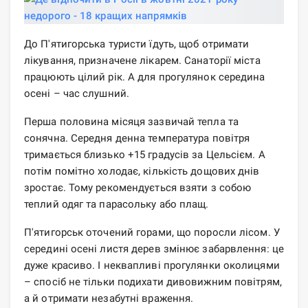
До П'ятигорська туристи їдуть, щоб отримати
лікування, призначене лікарем. Санаторії міста
працюють цілий рік. А для прогулянок середина
осені – час слушний.
Перша половина місяця зазвичай тепла та
сонячна. Середня денна температура повітря
тримається близько +15 градусів за Цельсієм. А
потім помітно холодає, кількість дощових днів
зростає. Тому рекомендується взяти з собою
теплий одяг та парасольку або плащ.
П'ятигорськ оточений горами, що поросли лісом. У
середині осені листя дерев змінює забарвлення: це
дуже красиво. І неквапливі прогулянки околицями
– спосіб не тільки подихати дивовижним повітрям,
а й отримати незабутні враження.