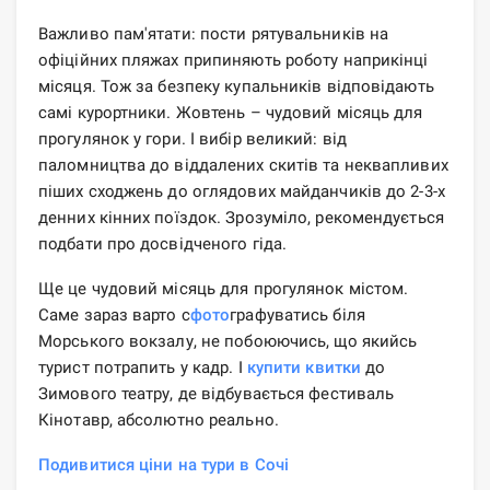
Важливо пам'ятати: пости рятувальників на
офіційних пляжах припиняють роботу наприкінці
місяця. Тож за безпеку купальників відповідають
самі курортники. Жовтень – чудовий місяць для
прогулянок у гори. І вибір великий: від
паломництва до віддалених скитів та неквапливих
піших сходжень до оглядових майданчиків до 2-3-х
денних кінних поїздок. Зрозуміло, рекомендується
подбати про досвідченого гіда.
Ще це чудовий місяць для прогулянок містом.
Саме зараз варто с
фото
графуватись біля
Морського вокзалу, не побоюючись, що якийсь
турист потрапить у кадр. І
купити квитки
до
Зимового театру, де відбувається фестиваль
Кінотавр, абсолютно реально.
Подивитися ціни на тури в Сочі