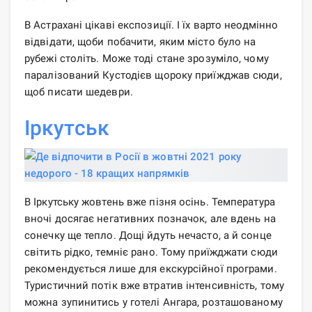
В Астрахані цікаві експозиції. І їх варто неодмінно
відвідати, щоби побачити, яким місто було на
рубежі століть. Може тоді стане зрозуміло, чому
паралізований Кустодієв щороку приїжджав сюди,
щоб писати шедеври.
Іркутськ
В Іркутську жовтень вже пізня осінь. Температура
вночі досягає негативних позначок, але вдень на
сонечку ще тепло. Дощі йдуть нечасто, а й сонце
світить рідко, темніє рано. Тому приїжджати сюди
рекомендується лише для екскурсійної програми.
Туристичний потік вже втратив інтенсивність, тому
можна зупинитись у готелі Ангара, розташованому