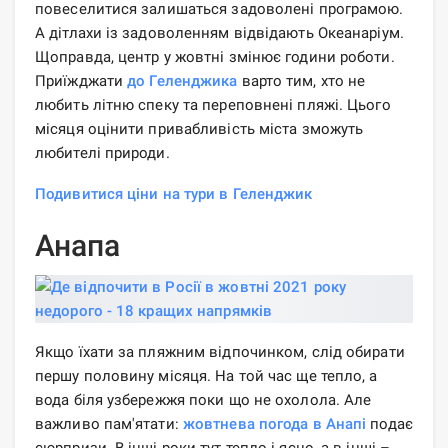
повеселитися залишаться задоволені програмою.
А дітлахи із задоволенням відвідають Океанаріум.
Щоправда, центр у жовтні змінює години роботи.
Приїжджати
до Геленджика
варто тим, хто не
любить літню спеку та переповнені пляжі. Цього
місяця оцінити привабливість міста зможуть
любителі природи.
Подивитися ціни на тури в Геленджик
Анапа
Якщо їхати за пляжним відпочинком, слід обирати
першу половину місяця. На той час ще тепло, а
вода біля узбережжя поки що не охолола. Але
важливо пам'ятати:
жовтнева погода в Анапі
подає
сюрпризи. В інші роки тут тепло і ясно, а в інші –