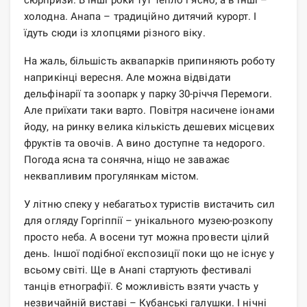
холодна. Анапа – традиційно дитячий курорт. І
їдуть сюди із хлопцями різного віку.
На жаль, більшість аквапарків припиняють роботу
наприкінці вересня. Але можна відвідати
дельфінарії та зоопарк у парку 30-річчя Перемоги.
Але приїхати таки варто. Повітря насичене іонами
йоду, на ринку велика кількість дешевих місцевих
фруктів та овочів. А вино доступне та недорого.
Погода ясна та сонячна, ніщо не заважає
неквапливим прогулянкам містом.
У літню спеку у небагатьох туристів вистачить сил
для огляду Горгіппії – унікального музею-розкопу
просто неба. А восени тут можна провести цілий
день. Іншої подібної експозиції поки що не існує у
всьому світі. Ще в Анапі стартують фестивалі
танців етнографії. Є можливість взяти участь у
незвичайній виставі – Кубанські галушки. І нічні