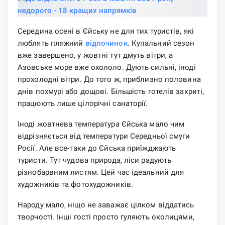
Середина осені в Єйську не для тих туристів, які
люблять пляжний
відпочинок
. Купальний сезон
вже завершено, у жовтні тут дмуть вітри, а
Азовське море вже охололо. Дують сильні, іноді
прохолодні вітри. До того ж, приблизно половина
днів похмурі або дощові. Більшість готелів закриті,
працюють лише цілорічні санаторії.
Іноді жовтнева температура Єйська мало чим
відрізняється від температури Середньої смуги
Росії. Але все-таки до Єйська приїжджають
туристи. Тут чудова природа, ліси радують
різнобарвним листям. Цей час ідеальний для
художників та фотохудожників.
Народу мало, ніщо не заважає цілком віддатись
творчості. Інші гості просто гуляють околицями,