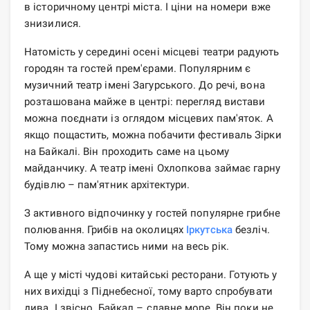
в історичному центрі міста. І ціни на номери вже
знизилися.
Натомість у середині осені місцеві театри радують
городян та гостей прем'єрами. Популярним є
музичний театр імені Загурського. До речі, вона
розташована майже в центрі: перегляд вистави
можна поєднати із оглядом місцевих пам'яток. А
якщо пощастить, можна побачити фестиваль Зірки
на Байкалі. Він проходить саме на цьому
майданчику. А театр імені Охлопкова займає гарну
будівлю – пам'ятник архітектури.
З активного відпочинку у гостей популярне грибне
полювання. Грибів на околицях
Іркутська
безліч.
Тому можна запастись ними на весь рік.
А ще у місті чудові китайські ресторани. Готують у
них вихідці з Піднебесної, тому варто спробувати
дива. І звісно, ​​Байкал – славне море. Він поки не