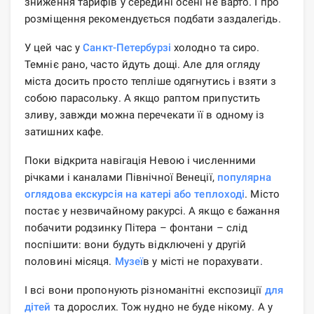
зниження тарифів у середині осені не варто. І про
розміщення рекомендується подбати заздалегідь.
У цей час у
Санкт-Петербурзі
холодно та сиро.
Темніє рано, часто йдуть дощі. Але для огляду
міста досить просто тепліше одягнутись і взяти з
собою парасольку. А якщо раптом припустить
зливу, завжди можна перечекати її в одному із
затишних кафе.
Поки відкрита навігація Невою і численними
річками і каналами Північної Венеції,
популярна
оглядова екскурсія на катері або теплоході
. Місто
постає у незвичайному ракурсі. А якщо є бажання
побачити родзинку Пітера – фонтани – слід
поспішити: вони будуть відключені у другій
половині місяця.
Музеї
в у місті не порахувати.
І всі вони пропонують різноманітні експозиції
для
дітей
та дорослих. Тож нудно не буде нікому. А у