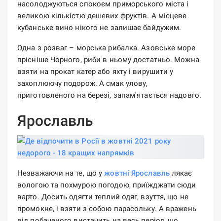
насолоджуються спокоєм приморського міста і
великою кількістю дешевих фруктів. А місцеве
кубанське вино нікого не залишає байдужим.
Одна з розваг – морська рибалка. Азовське море
прісніше Чорного, риби в ньому достатньо. Можна
взяти на прокат катер або яхту і вирушити у
захоплюючу подорож. А смак улову,
приготовленого на березі, запам'ятається надовго.
Ярославль
Незважаючи на те, що у
жовтні Ярославль
лякає
вологою та похмурою погодою, приїжджати сюди
варто. Досить одягти теплий одяг, взуття, що не
промокне, і взяти з собою парасольку. А вражень
від побаченого вистачить на весь період, що