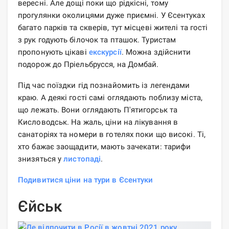
вересні. Але дощі поки що рідкісні, тому
прогулянки околицями дуже приємні. У Єсентуках
багато парків та скверів, тут місцеві жителі та гості
з рук годують білочок та пташок. Туристам
пропонують цікаві
екскурсії
. Можна здійснити
подорож до Пріельбрусся, на Домбай.
Під час поїздки гід познайомить із легендами
краю. А деякі гості самі оглядають поблизу міста,
що лежать. Вони оглядають П'ятигорськ та
Кисловодськ. На жаль, ціни на лікування в
санаторіях та номери в готелях поки що високі. Ті,
хто бажає заощадити, мають зачекати: тарифи
знизяться у
листопаді
.
Подивитися ціни на тури в Єсентуки
Єйськ