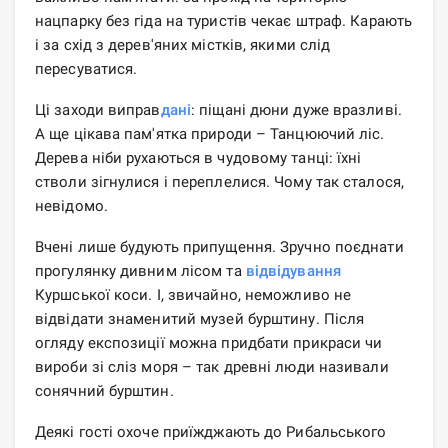
нацпарку без гіда на туристів чекає штраф. Карають
і за схід з дерев'яних містків, якими слід
пересуватися.
Ці заходи виправ
дані
: піщані дюни дуже вразливі.
А ще цікава пам'ятка природи – Танцюючий ліс.
Дерева ніби рухаються в чудовому танці: їхні
стволи зігнулися і переплелися. Чому так сталося,
невідомо.
Вчені лише будують припущення. Зручно поєднати
прогулянку дивним лісом та
відвідування
Куршської коси. І, звичайно, неможливо не
відвідати знаменитий музей бурштину. Після
огляду експозиції можна придбати прикраси чи
вироби зі сліз моря – так древні люди називали
сонячний бурштин.
Деякі гості охоче приїжджають до Рибальського