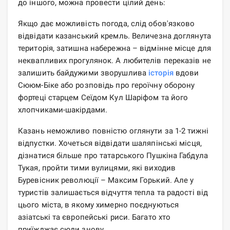
до іншого, можна провести цілий день:
Якщо дає можливість погода, слід обов'язково
відвідати казанський кремль. Величезна доглянута
територія, затишна набережна – відмінне місце для
неквапливих прогулянок. А любителів переказів не
залишить байдужими зворушлива
історія
вдови
Сююм-Біке або розповідь про героїчну оборону
фортеці старцем Сеїдом Кул Шаріфом та його
хлопчиками-шакірдами.
Казань неможливо повністю оглянути за 1-2 тижні
відпустки. Хочеться відвідати шаляпінські місця,
дізнатися більше про татарського Пушкіна Габдула
Тукая, пройти тими вулицями, які виходив
Буревісник революції – Максим Горький. Але у
туристів залишається відчуття тепла та радості від
цього міста, в якому химерно поєднуються
азіатські та європейські риси. Багато хто
приїжджає сюди знову.