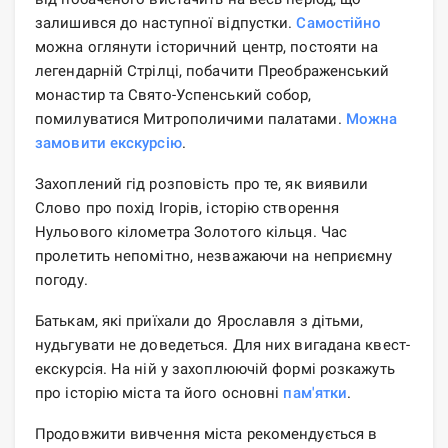
залишився до наступної відпустки.
Самостійно
можна оглянути історичний центр, постояти на
легендарній Стрілці, побачити Преображенський
монастир та Свято-Успенський собор,
помилуватися Митрополичими палатами.
Можна
замовити екскурсію
.
Захоплений гід розповість про те, як виявили
Слово про похід Ігорів, історію створення
Нульового кілометра Золотого кільця. Час
пролетить непомітно, незважаючи на неприємну
погоду.
Батькам, які приїхали до Ярославля з дітьми,
нудьгувати не доведеться. Для них вигадана квест-
екскурсія. На ній у захоплюючій формі розкажуть
про історію міста та його основні
пам'ятки
.
Продовжити вивчення міста рекомендується в