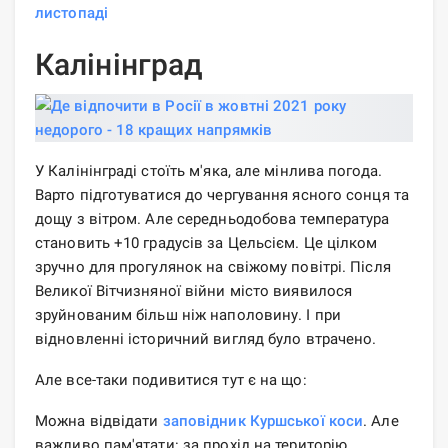
листопаді
Калінінград
У Калінінграді стоїть м'яка, але мінлива погода.
Варто підготуватися до чергування ясного сонця та
дощу з вітром. Але середньодобова температура
становить +10 градусів за Цельсієм. Це цілком
зручно для прогулянок на свіжому повітрі. Після
Великої Вітчизняної війни місто виявилося
зруйнованим більш ніж наполовину. І при
відновленні історичний вигляд було втрачено.
Але все-таки подивитися тут є на що:
Можна відвідати
заповідник Куршської коси
. Але
важливо пам'ятати: за прохід на територію