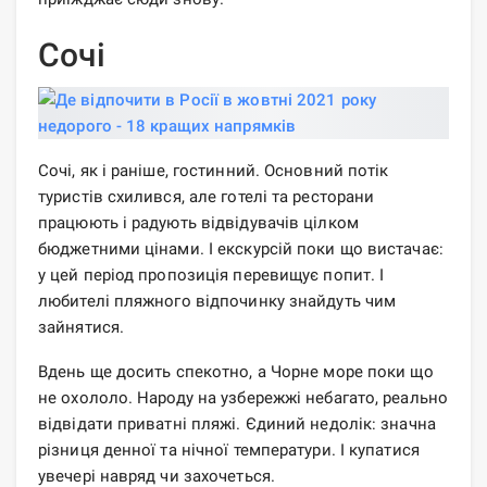
Сочі
Сочі, як і раніше, гостинний. Основний потік
туристів схилився, але готелі та ресторани
працюють і радують відвідувачів цілком
бюджетними цінами. І екскурсій поки що вистачає:
у цей період пропозиція перевищує попит. І
любителі пляжного відпочинку знайдуть чим
зайнятися.
Вдень ще досить спекотно, а Чорне море поки що
не охололо. Народу на узбережжі небагато, реально
відвідати приватні пляжі. Єдиний недолік: значна
різниця денної та нічної температури. І купатися
увечері навряд чи захочеться.