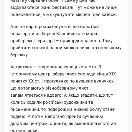
навіть у середині осені. І саме у цей час
відбуваються різні фестивалі. Тут можна не лише
повеселитися, а й скуштувати місцеві делікатеси.
Але не варто розраховувати, що вдасться
позагорати на березі Каспійського моря:
прибережні території – прикордонна зона. Тому
прийняти сонячні ванни можна лише на волзькому
бережку.
Астрахань – старовинне купецьке місто. В
історичному центрі збереглися споруди кінця ХІХ –
початку ХХ ст. І прогулянка по вузьких вуличках,
що потопають у різнобарвному листі,
запам'ятається надовго. А якщо згадати, що тут
колись ходили російські художники та
письменники, то подорож на нижню Волгу стане
подією. А потім непогано пройти сучасним
діловим центром, оцінити, як змінилося місто за
останні роки.