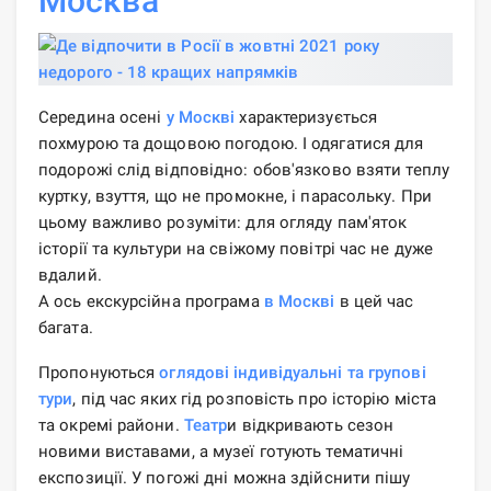
Москва
Середина осені
у Москві
характеризується
похмурою та дощовою погодою. І одягатися для
подорожі слід відповідно: обов'язково взяти теплу
куртку, взуття, що не промокне, і парасольку. При
цьому важливо розуміти: для огляду пам'яток
історії та культури на свіжому повітрі час не дуже
вдалий.
А ось екскурсійна програма
в Москві
в цей час
багата.
Пропонуються
оглядові індивідуальні та групові
тури
, під час яких гід розповість про історію міста
та окремі райони.
Театр
и відкривають сезон
новими виставами, а музеї готують тематичні
експозиції. У погожі дні можна здійснити пішу