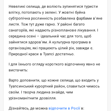
Невеликі селища, де воліють зупинятися туристи
влітку, потопають у зелені. У жовтні буйна
субтропічна рослинність розбавлена ​​фарбами в'яне
листя. Тож тут дуже гарно. У районі багато
санаторіїв, які надають різнопланове лікування. І
середина осені – ідеальний час для того, щоб
зайнятися здоров'ям. А культурна програма в
організаціях, які працюють цілий рік, завжди є.
Природної краси в Туапсі достатньо.
І для їхнього огляду короткого відпочинку явно не
вистачить:
Варто доповнити, що кожне селище, що входить у
Туапсинський курортний район, славиться чимось
своїм. І творча людина знайде, чим
урізноманітнити дозвілля.
Дізнайтесь, де можна
відпочити в Росії
в: