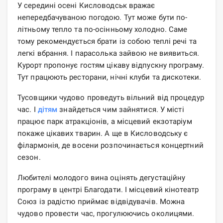
У середині осені Кисловодськ вражає
непередбачуваною погодою. Тут може бути по-
літньому тепло та по-осінньому холодно. Саме
тому рекомендується брати із собою теплі речі та
легкі вбрання. І парасолька зайвою не виявиться.
Курорт пропонує гостям цікаву відпускну програму.
Тут працюють ресторани, нічні клуби та дискотеки.
Тусовщики чудово проведуть вільний від процедур
час. І
дітям
знайдеться чим зайнятися. У місті
працює парк атракціонів, а місцевий екзотаріум
покаже цікавих тварин. А ще в Кисловодську є
філармонія, де восени розпочинається концертний
сезон.
Любителі молодого вина оцінять дегустаційну
програму в центрі Благодати. І місцевий кінотеатр
Союз із радістю приймає відвідувачів. Можна
чудово провести час, прогулюючись околицями.