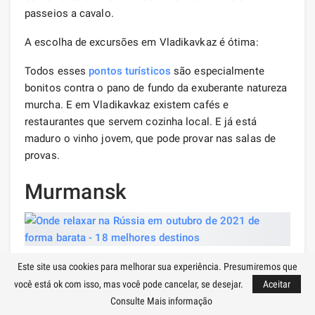
passeios a cavalo.
A escolha de excursões em Vladikavkaz é ótima:
Todos esses
pontos turísticos
são especialmente
bonitos contra o pano de fundo da exuberante natureza
murcha. E em Vladikavkaz existem cafés e
restaurantes que servem cozinha local. E já está
maduro o vinho jovem, que pode provar nas salas de
provas.
Murmansk
Murmansk
é uma cidade litorânea. E sua posição norte
Este site usa cookies para melhorar sua experiência. Presumiremos que
determina o clima no meio do outono. Está muito frio
você está ok com isso, mas você pode cancelar, se desejar.
Aceitar
e ventoso aqui. Portanto, em uma viagem, você deve se
Consulte Mais informação