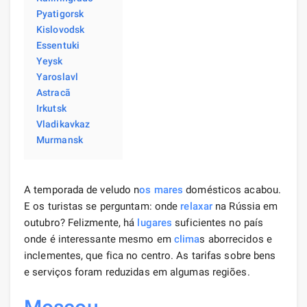
Pyatigorsk
Kislovodsk
Essentuki
Yeysk
Yaroslavl
Astracã
Irkutsk
Vladikavkaz
Murmansk
A temporada de veludo n
os mares
domésticos acabou.
E os turistas se perguntam: onde
relaxar
na Rússia em
outubro? Felizmente, há
lugares
suficientes no país
onde é interessante mesmo em
clima
s aborrecidos e
inclementes, que fica no centro. As tarifas sobre bens
e serviços foram reduzidas em algumas regiões.