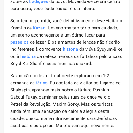
sobre as
tradições
do povo. Movendo-se de um centro
para outro, você pode passar o dia inteiro:
Se o tempo permitir, você definitivamente deve visitar o
Kremlin de
Kazan
. Um enorme território bem cuidado,
um aterro aconchegante é um ótimo lugar para
passeios
de lazer. E os amantes de lendas não ficarão
indiferentes à comovente
história
da viúva Syuyum-Bike
ou à
história
da defesa heróica da fortaleza pelo ancião
Seyid Kul Sharif e seus meninos shakird.
Kazan não pode ser totalmente explorado em 1-2
semanas de
férias
. Eu gostaria de visitar os lugares de
Shalyapin, aprender mais sobre o tártaro Pushkin
Gabdul Tukay, caminhar pelas ruas de onde veio o
Petrel da Revolução, Maxim Gorky. Mas os turistas
ainda têm uma sensação de calor e alegria desta
cidade, que combina intrinsecamente características
asiáticas e europeias. Muitos vêm aqui novamente.