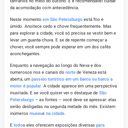
tarifários no meio do outono. E é recomendável cuidar
da acomodação com antecedência.
Neste momento
em São Petersburgo
está frio e
úmido. Anoitece cedo e chove frequentemente. Mas
para explorar a cidade, você só precisa se vestir bem e
levar um guarda-chuva. E se de repente começar a
chover, você sempre pode esperar em um dos cafés
aconchegantes.
Enquanto a navegação ao longo do Neva e dos
numerosos rios e canais do
norte
de Veneza está
aberta, um
passeio turístico em um barco ou barco a
motor é popular
. A cidade aparece em uma perspectiva
inusitada. E se você quiser ver o destaque de
São
Petersburgo
– as fontes – você deve se apressar: elas
serão desligadas na segunda metade do mês. Existem
inúmeros
museu
s
na cidade
.
E
todo
s eles oferecem exposições diversas
para