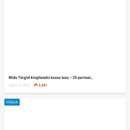
Mida Türgist kingituseks kaasa tuua – 25 parimat…
märts 21, 2022
2,081
ITAALIA