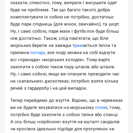
сказати, спекотно, тому, випрати і висушити одяг
буде не проблема. Так що багато такого добра
комплектувати із собою не потрібно, достатньо
буде пари спідниць (для жінок, звичайно), та шорт.
Ну, і само собою, пари маєк і футболок буде більш
ніж достатньо. Також, слід пам'ятати, що біля
морських берегів не завжди т
рим
ається тепла та
приємна
погода
, але іноді можна на собі відчути
всі «принади» «морських холодів». Тому варто
захопити з собою також пару штанів або штанів.
Ну, і само собою, якщо ви плануєте проводити час
на «запальних» дискотеках, потрібно взяти кілька
речей з гардеробу і на цей випадок.
Тепер перейдемо до взуття. Відомо, що в черевиках
ви не будете хизуватися на морському
пляж
і, тому,
потрібно буде захопити з собою тапки або сланці.
А ось більш «серйозне» взуття на кшталт сандалів
чи кросівок ідеально підійде для прогулянок чи