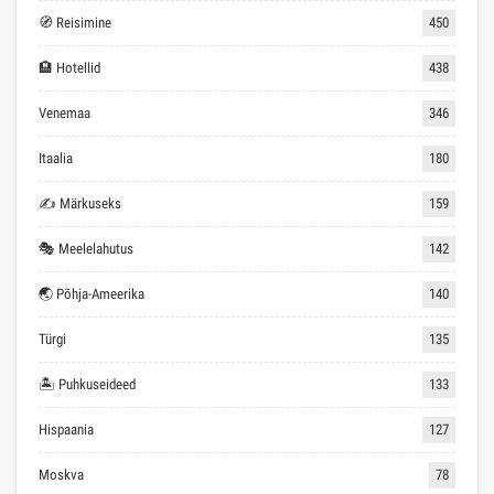
🧭 Reisimine
450
🏨 Hotellid
438
Venemaa
346
Itaalia
180
✍ Märkuseks
159
🎭 Meelelahutus
142
🌏 Põhja-Ameerika
140
Türgi
135
🏝 Puhkuseideed
133
Hispaania
127
Moskva
78