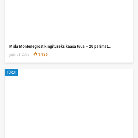
Mida Montenegrost kingituseks kaasa tuua – 20 parimat…
juuli 21, 2022
1,926
TÜRGI