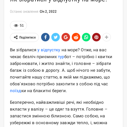
Останнє оновлення
Січ 2, 2022
51
Поділитися
Ви зібралися
у відпустку
на море? Отже, на вас
чекає безліч приємних
тур
бот – потрібно і квитки
забронювати, і житло знайти, і головне – зібрати
багаж із собою в дорогу. А. щоб нічого не забути,
почитайте нашу статтю, в якій ми підкажемо, що
обов'язково потрібно захопити з собою під час
поїзд
ки на блакитні береги.
Безперечно, найважливіші речі, які необхідно
вкласти у валізу – це одяг та взуття. Головне –
запастися змінною білизною. Само собою, на
узбережжі в основному завжди тепло, і, можна