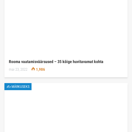
Rooma vaatamisväärsused – 35 kõige huvitavamat kohta
mai 23, 2022
1,986
✍ MÄRKUSEKS