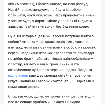
або «масажка»), і багато іншого, на ваш розсуд.
Настійно рекомендуємо не брати із собою
планшети, ноутбуки, тощо. Часу працювати з ними
у вас не буде, а дороге місце у валізах ці гаджети
займуть, і займуть «марно», без будь-якої користі.
Ну а які ж фармацевтичні засоби потрібно взяти з
собою? Аптечка – це також невід'ємна частина
вантажу, який ви повинні взяти з собою на морські
береги. Медикаментозних препаратів та приладдя
потрібно брати небагато, тільки найнеобхідніше –
пластир, таблетки від мігрені, бинти, вата,
активізоване вугілля та перекис водню. Якщо на
відпочинок
вирушає молода сімейна пара, то не
будуть зайвими і засоби контрацепції – адже ми з
вами люди дорослі.
Сподіваємося, що після прочитання цієї статті для
вас не складе проблеми швидко і швидко