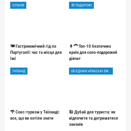
ІСПАНІЯ
🧭 ПОДОРОЖІ
🍽️ Гастрономічний гід по
👩‍🦰 Топ-10 безпечних
Португалії: час та місця для
країн для соло-подорожей
їжі
дівчат
ТАЇЛАНД
ОБ'ЄДНАНІ АРАБСЬКІ ЕМІРАТИ
🌴 Секс-туризм у Таїланді:
🕌 Дубай для туриста: як
все, що ви хотіли знати
відпочити та дотриматися
законів