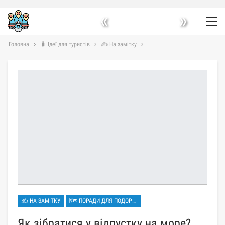
«
»
Головна
🧳 Ідеї для туристів
✍ На замітку
✍ НА ЗАМІТКУ
🗺 ПОРАДИ ДЛЯ ПОДОРОЖЕЙ
Як зібратися у відпустку на море?