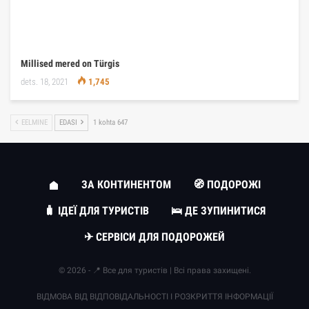
Millised mered on Türgis
dets. 18, 2021
1,745
EELMINE
EDASI
1 kohta 647
ЗА КОНТИНЕНТОМ
🧭 ПОДОРОЖІ
🧳 ІДЕЇ ДЛЯ ТУРИСТІВ
🛌 ДЕ ЗУПИНИТИСЯ
✈ СЕРВІСИ ДЛЯ ПОДОРОЖЕЙ
© 2026 - 📍 Все для туристів | Всі права захищені.
ВІДМОВА ВІД ВІДПОВІДАЛЬНОСТІ І РОЗКРИТТЯ ІНФОРМАЦІЇ