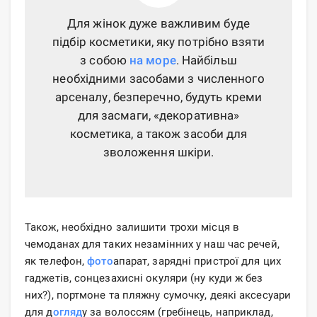
Для жінок дуже важливим буде
підбір косметики, яку потрібно взяти
з собою
на море
. Найбільш
необхідними засобами з численного
арсеналу, безперечно, будуть креми
для засмаги, «декоративна»
косметика, а також засоби для
зволоження шкіри.
Також, необхідно залишити трохи місця в
чемоданах для таких незамінних у наш час речей,
як телефон,
фото
апарат, зарядні пристрої для цих
гаджетів, сонцезахисні окуляри (ну куди ж без
них?), портмоне та пляжну сумочку, деякі аксесуари
для д
огляд
у за волоссям (гребінець, наприклад,