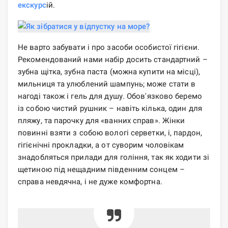
екскурс
ій.
Не варто забувати і про засоби особистої гігієни.
Рекомендований нами набір досить стандартний –
зубна щітка, зубна паста (можна купити на місці),
мильниця та улюблений шампунь; може стати в
нагоді також і гель для душу. Обов'язково беремо
із собою чистий рушник – навіть кілька, один для
пляжу, та парочку для «ванних справ». Жінки
повинні взяти з собою вологі серветки, і, пардон,
гігієнічні прокладки, а от суворим чоловікам
знадобляться прилади для гоління, так як ходити зі
щетиною під нещадним південним сонцем –
справа невдячна, і не дуже комфортна.