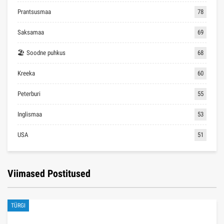
Prantsusmaa
78
Saksamaa
69
🏖 Soodne puhkus
68
Kreeka
60
Peterburi
55
Inglismaa
53
USA
51
Viimased Postitused
TÜRGI