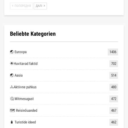
ПОПЕРЕДНЯ
ДАЛІ
Beliebte Kategorien
🌏 Euroopa
1406
🌟Huvitavad faktid
702
🌏 Aasia
514
🚴Aktiivne puhkus
480
🤔 Mitmesugust
472
🗺 Reisinõuanded
467
🧳 Turistide ideed
462