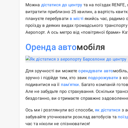
Можна
дістатися до центру
та на поїздах RENFE, 
витратити приблизно 25 хвилин, а вартість квитка
плануєте перебувати
в місті
якийсь час, радимо о
проїзду в деяких видах громадського транспорту –
Аеропорт. А ось метро від «повітряної брами» Кат
Оренда авто
мобіля
Для зручності ви можете
орендувати авто
мобіль
зручно і підійде тим, хто звик
подорожувати
з ко
подивитися на її
пам'ятки
. Багато компаній гото
Але не забудьте про страхування. Оскільки тран
бездоганно, ви отримаєте справжнє задоволенн
Ось ми і розглянули всі способи,
як дістатися
з а
забувайте уточнювати розклад автобусів та
поїз
час та ніколи не спізнюватися!