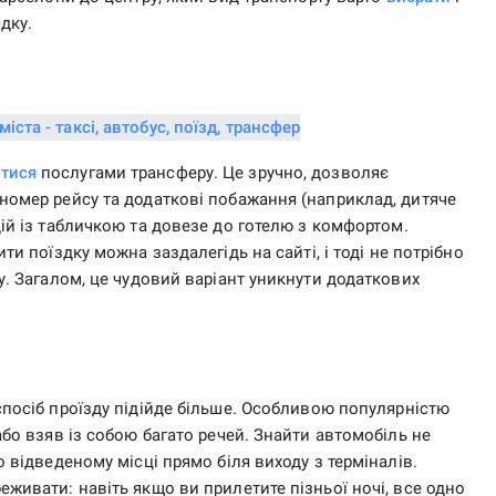
дку.
атися
послугами трансферу. Це зручно, дозволяє
 номер рейсу та додаткові побажання (наприклад, дитяче
дій із табличкою та довезе до готелю з комфортом.
ити поїздку можна заздалегідь на сайті, і тоді не потрібно
ку. Загалом, це чудовий варіант уникнути додаткових
 спосіб проїзду підійде більше. Особливою популярністю
 або взяв із собою багато речей. Знайти автомобіль не
о відведеному місці прямо біля виходу з терміналів.
еживати: навіть якщо ви прилетите пізньої ночі, все одно