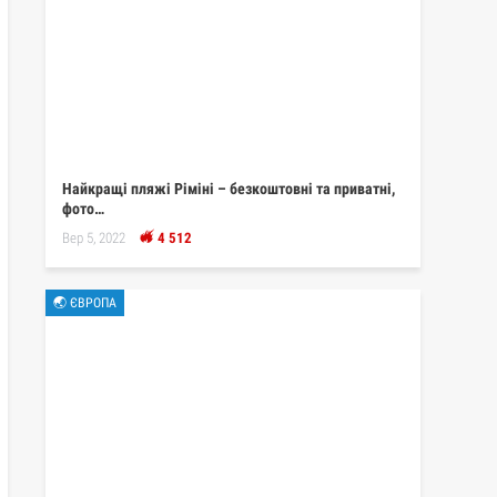
Найкращі пляжі Ріміні – безкоштовні та приватні,
фото…
Вер 5, 2022
4 512
🌏 ЄВРОПА