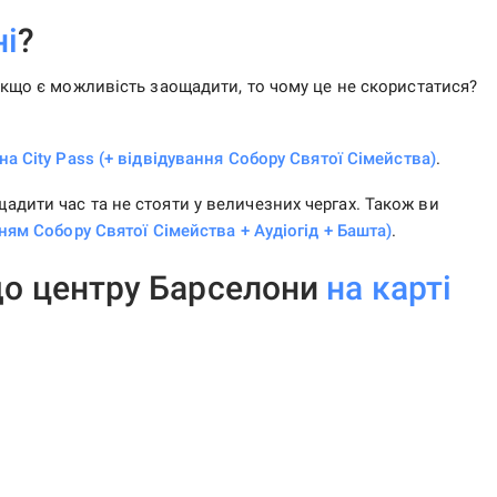
ні
?
Якщо є можливість заощадити, то чому це не скористатися?
а City Pass (+ відвідування Собору Святої Сімейства)
.
дити час та не стояти у величезних чергах. Також ви
нням Собору Святої Сімейства + Аудіогід + Башта)
.
до центру Барселони
на карті