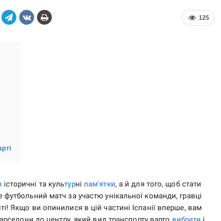
125
арті
я
історичні та куль
тур
ні
пам'ятки
, а й для того, щоб стати
це футбольний матч за участю унікальної команди, гравці
і! Якщо ви опинилися в цій частині Іспанії вперше, вам
арселони до центру, який вид транспорту варто
вибрати
і