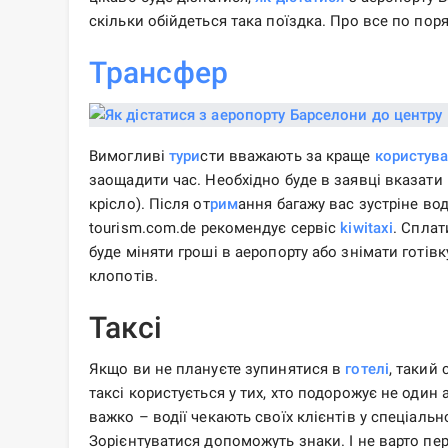
скільки обійдеться така поїздка. Про все по поря
Трансфер
Вимогливі
тури
сти вважають за краще
користув
заощадити час. Необхідно буде в заявці вказати
крісло). Після от
рим
ання багажу вас зустріне во
tourism.com.de рекомендує сервіс
kiwitaxi
. Сплат
буде міняти гроші в аеропорту або знімати готів
клопотів.
Таксі
Якщо ви не плануєте зупинятися в
готелі
, такий
таксі користується у тих, хто подорожує не один
важко – водії чекають своїх клієнтів у спеціальн
Зорієнтуватися допоможуть знаки. І не варто пер