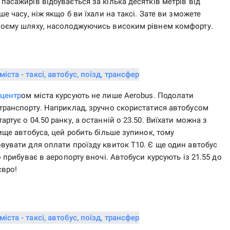
пасажирів відбувається за кілька десятків метрів від
ше часу, ніж якщо б ви їхали на таксі. Зате ви зможете
своєму шляху, насолоджуючись високим рівнем комфорту.
центр
ом міста курсують не лише Aerobus. Подолати
 транспорту. Наприклад, зручно скористатися автобусом
ртує о 04.50 ранку, а останній о 23.50. Виїхати можна з
вище автобуса, цей робить більше зупинок, тому
овувати для оплати проїзду квиток Т10. Є ще один автобус
о прибуває в аеропорту вночі. Автобуси курсують із 21.55 до
євро!