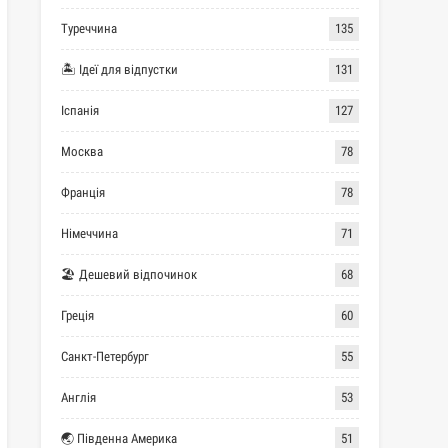
Туреччина
135
🏝 Ідеї для відпустки
131
Іспанія
127
Москва
78
Франція
78
Німеччина
71
🏖 Дешевий відпочинок
68
Греція
60
Санкт-Петербург
55
Англія
53
🌏 Південна Америка
51