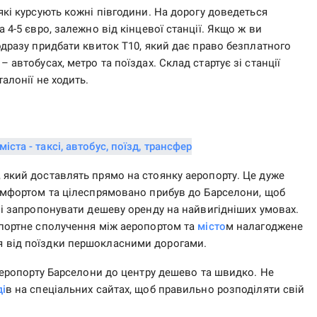
які курсують кожні півгодини. На дорогу доведеться
 4-5 євро, залежно від кінцевої станції. Якщо ж ви
дразу придбати квиток Т10, який дає право безплатного
 автобусах, метро та поїздах. Склад стартує зі станції
алонії не ходить.
, який доставлять прямо на стоянку аеропорту. Це дуже
мфортом та цілеспрямовано прибув до Барселони, щоб
ві запропонувати дешеву оренду на найвигідніших умовах.
спортне сполучення між аеропортом та
місто
м налагоджене
я від поїздки першокласними дорогами.
еропорту Барселони до центру дешево та швидко. Не
ді
в на спеціальних сайтах, щоб правильно розподіляти свій