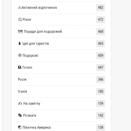
🚴Активний відпочинок
482
🤔 Різне
472
🗺 Поради для подорожей
468
🧳 Ідеї для туристів
465
🧭 Подорожі
459
🏨 Готелі
447
Росія
346
Італія
180
✍ На замітку
159
🎭 Розваги
142
🌏 Північна Америка
138