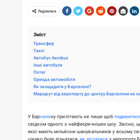
Поділитися
Зміст
Трансфер
Таксі
Автобус Aerobus
Інші автобуси
Потяг
Оренда автомобіля
Як заощадити у Барселоні?
Маршрут від аеропорту до центру Барселони на к
У Бар
село
ну прилітають не лише щоб
подивитис
свідком одного з найфеєричніших шоу. Звісно, ​​
якої мають мільйони шанувальників у всьому світ
цікаво буде дізнатися,
як дістатися
з аеропорту Б