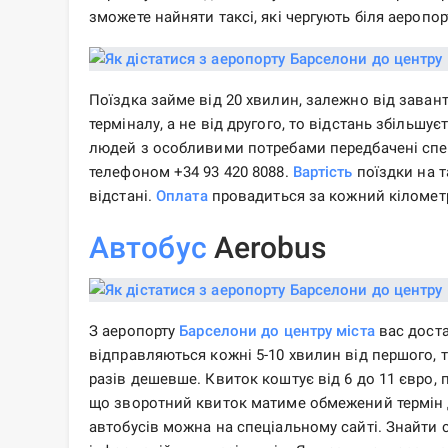
зможете найняти таксі, які чергують біля аеропо
Поїздка займе від 20 хвилин, залежно від завант
терміналу, а не від другого, то відстань збільшує
людей з особливими потребами передбачені спец
телефоном +34 93 420 8088.
Вартість
поїздки на т
відстані.
Оплата
провадиться за кожний кілометр
Автобус
Aerobus
З аеропорту
Барселони
до центру міста
вас доста
відправляються кожні 5-10 хвилин від першого, та
разів дешевше. Квиток коштує від 6 до 11 євро, 
що зворотний квиток матиме обмежений термін д
автобусів можна на спеціальному сайті. Знайти 