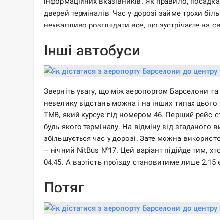
інформаційних вказівників. Як правило, посадка 
дверей терміналів. Час у дорозі займе трохи біль
неквапливо розглядати все, що зустрічаєте на 
Інші автобуси
Зверніть увагу, що між аеропортом Барселони та
невелику відстань можна і на інших типах цього
TMB, який курсує під номером 46. Перший рейс ста
будь-якого терміналу. На відміну від згаданого 
збільшується час у дорозі. Зате можна використ
– нічний NitBus №17. Цей варіант підійде тим, хт
04.45. А вартість проїзду становитиме лише 2,15 
Потяг