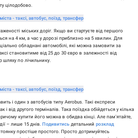
рту цілодобово.
аженості міських доріг. Якщо ви стартуєте від першого
ться на 4 км, а час у дорозі приблизно на 5 хвилин. Для
іально обладнані автомобілі, які можна замовити за
аксі становитиме від 25 до 30 євро в залежності від
 шляху по лічильнику.
вить і один з автобусів типу Aerobus. Такі експреси
к і від другого терміналів. Така поїздка обійдеться у кілька
причому купити його можна в обидва кінці. Але пам'ятайте,
ії – лише 15 днів.
Подивитись
детальний
розклад
стоянку простіше простого. Просто дотримуйтесь