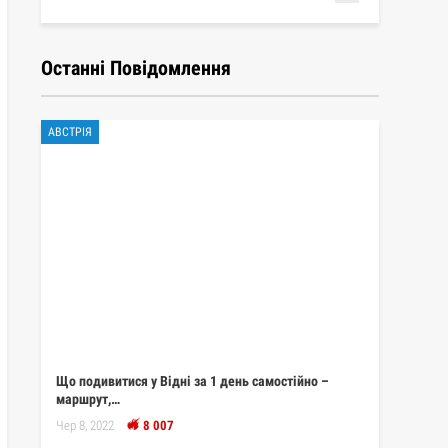
Останні Повідомлення
АВСТРІЯ
Що подивитися у Відні за 1 день самостійно –
маршрут,…
Чер 8, 2022
8 007