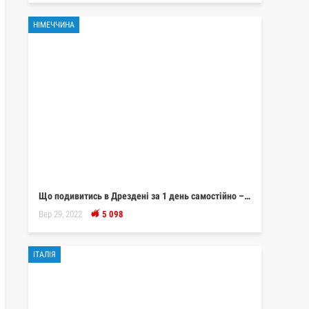
НІМЕЧЧИНА
Що подивитись в Дрездені за 1 день самостійно –…
Вер 29, 2022
5 098
ІТАЛІЯ