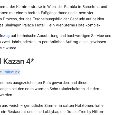
hema der Kärntnerstraße in Wien, der Rambla in Barcelona und
tionen mit einem breiten Fußgängerband und einem vier
en Prozess, der das Erscheinungsbild der Gebäude auf beiden
 das Shalyapin Palace Hotel – ein Vier-Sterne-Hotelkomplex.
Be
zug
auf technische Ausstattung und hochwertigen Service und
wa zwei Jahrhunderten im persönlichen Auftrag eines gewissen
aut wurde.
l Kazan 4*
l seines ausgezeichneten Rufs geworden, und diese
ngefangen bei den noch warmen Schokoladenkeksen, die den
 werden.
rm und weich – gemütliche Zimmer in satten Holztönen, hohe
ein Restaurant und eine Lobbybar, die DoubleTree by Hilton-