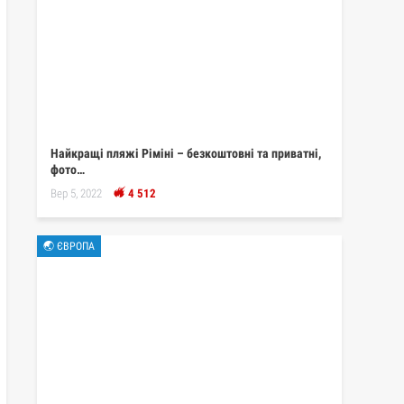
Найкращі пляжі Ріміні – безкоштовні та приватні,
фото…
Вер 5, 2022
4 512
🌏 ЄВРОПА