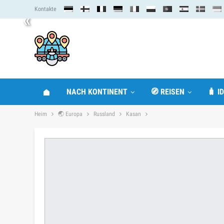
Kontakte
«
NACH KONTINENT
🧭 REISEN
🧳 I
Heim
🌏 Europa
Russland
Kasan