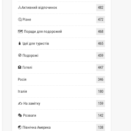
🚴Активний відпочинок
482
🤔 Різне
472
🗺 Поради для подорожей
468
🧳 Ідеї для туристів
465
🧭 Подорожі
459
🏨 Готелі
447
Росія
346
Італія
180
✍ На замітку
159
🎭 Розваги
142
🌏 Північна Америка
138