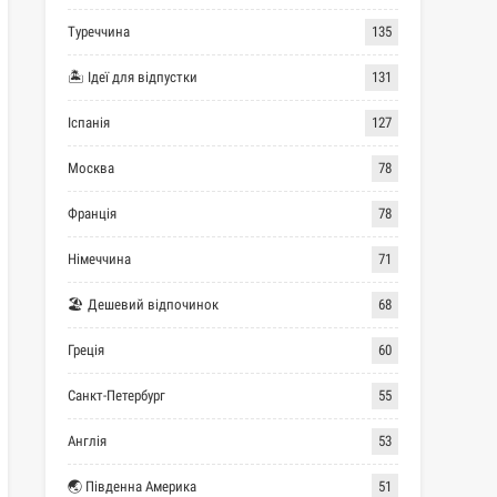
Туреччина
135
🏝 Ідеї для відпустки
131
Іспанія
127
Москва
78
Франція
78
Німеччина
71
🏖 Дешевий відпочинок
68
Греція
60
Санкт-Петербург
55
Англія
53
🌏 Південна Америка
51