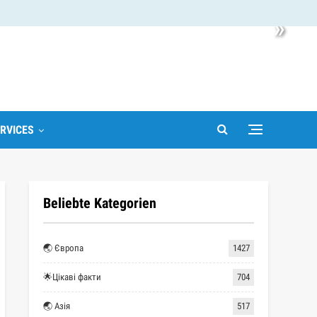
»
RVICES
Beliebte Kategorien
🌏 Європа
1427
🌟Цікаві факти
704
🌏 Азія
517