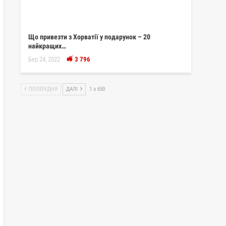
Що привезти з Хорватії у подарунок – 20
найкращих…
Бер 24, 2022
3 796
ПОПЕРЕДНЯ
ДАЛІ
1 з 650